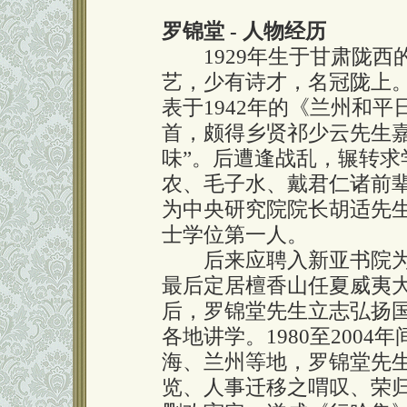
罗锦堂 - 人物经历
1929年生于甘肃陇西
艺，少有诗才，名冠陇上
表于1942年的《兰州和
首，颇得乡贤祁少云先生
味”。后遭逢战乱，辗转求
农、毛子水、戴君仁诸前
为中央研究院院长胡适先
士学位第一人。
后来应聘入新亚书院为
最后定居檀香山任夏威夷
后，罗锦堂先生立志弘扬
各地讲学。1980至200
海、兰州等地，罗锦堂先
览、人事迁移之喟叹、荣