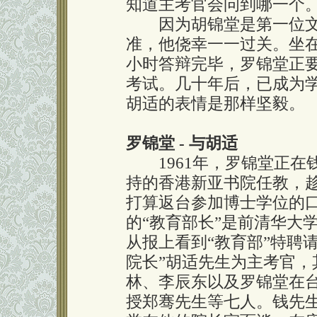
知道主考官会问到哪一个
因为胡锦堂是第一位文
准，他侥幸一一过关。坐
小时答辩完毕，罗锦堂正
考试。几十年后，已成为
胡适的表情是那样坚毅。
罗锦堂 - 与胡适
1961年，罗锦堂正在
持的香港新亚书院任教，
打算返台参加博士学位的
的“教育部长”是前清华大
从报上看到“教育部”特聘
院长”胡适先生为主考官，
林、李辰东以及罗锦堂在
授郑骞先生等七人。钱先