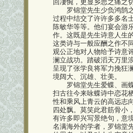
回凄惋，更显乡思之痛之
罗锦堂先生少负鸿鹄之志
过程中结交了许许多多名
陈敏华等等。他们宴会游
作。这既是先生诗意人生
这类诗与一般应酬之作不
观公正地对人物给予诗意
澜立战功。踏破滔天万里
呈现了张学良将军力挽狂
境阔大、沉雄、壮美。
罗锦堂先生爱蝶、画蝶
扫古往今来咏蝶诗中恋花
性和乘风上青云的高远志
四处飘。莫笑此君筋骨小
有许多即兴写景绝句，意
名满海外的学者，罗锦堂