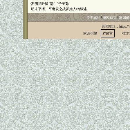
·
罗明祖唯留“清白”予子孙
·
明末平播、平奢安之战罗姓人物综述
关于本站
家园首页
家园邮
家园地址：
https:/
家园创建：
罗良富
技术支