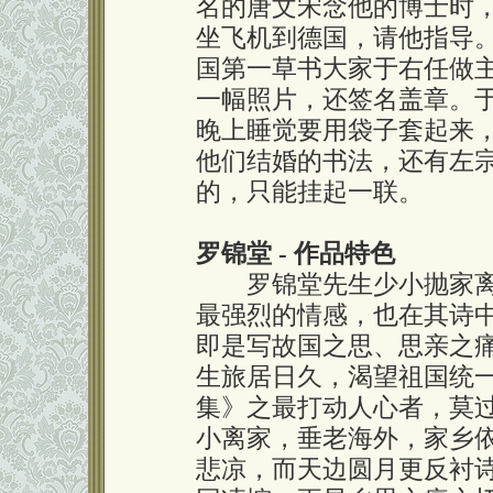
名的唐文宋念他的博士时
坐飞机到德国，请他指导
国第一草书大家于右任做主
一幅照片，还签名盖章。
晚上睡觉要用袋子套起来
他们结婚的书法，还有左
的，只能挂起一联。
罗锦堂 - 作品特色
罗锦堂先生少小抛家离
最强烈的情感，也在其诗
即是写故国之思、思亲之
生旅居日久，渴望祖国统
集》之最打动人心者，莫
小离家，垂老海外，家乡
悲凉，而天边圆月更反衬