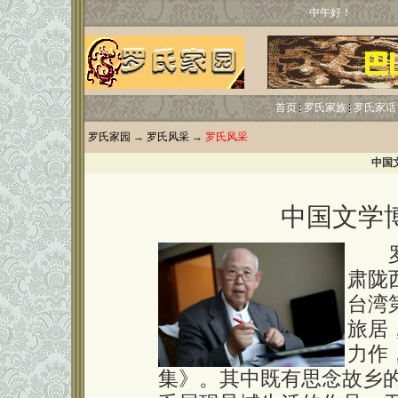
中午好！
首页
罗氏家族
罗氏家话
罗氏家园
→
罗氏风采
→
罗氏风采
中国
中国文学
罗锦
肃陇
台湾
旅居
力作
集》。其中既有思念故乡