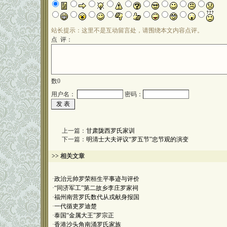
站长提示：这里不是互动留言处，请围绕本文内容点评。
点 评：
数
0
用户名：
密码：
上一篇：
甘肃陇西罗氏家训
下一篇：
明清士大夫评议“罗五节”忠节观的演变
>> 相关文章
·
政治元帅罗荣桓生平事迹与评价
·
“同济军工”第二故乡李庄罗家祠
·
福州南营罗氏数代从戎献身报国
·
一代循吏罗迪楚
·
泰国“金属大王”罗宗正
·
香港沙头角南涌罗氏家族