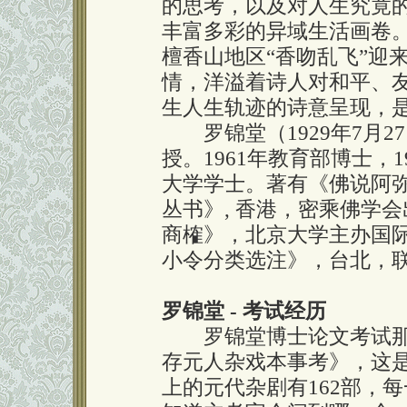
的思考，以及对人生究竟
丰富多彩的异域生活画卷
檀香山地区“香吻乱飞”迎
情，洋溢着诗人对和平、
生人生轨迹的诗意呈现，
罗锦堂（1929年7月2
授。1961年教育部博士，1
大学学士。著有《佛说阿
丛书》, 香港，密乘佛学会
商榷》，北京大学主办国际
小令分类选注》，台北，联
罗锦堂 - 考试经历
罗锦堂博士论文考试那
存元人杂戏本事考》，这
上的元代杂剧有162部，