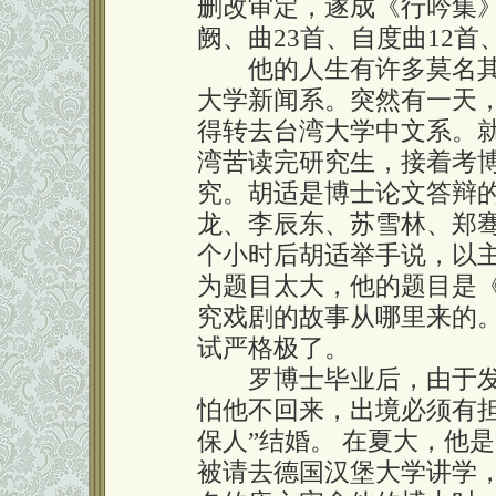
删改审定，遂成《行吟集》3
阙、曲23首、自度曲12首
他的人生有许多莫名其
大学新闻系。突然有一天
得转去台湾大学中文系。就
湾苦读完研究生，接着考
究。胡适是博士论文答辩
龙、李辰东、苏雪林、郑
个小时后胡适举手说，以
为题目太大，他的题目是
究戏剧的故事从哪里来的
试严格极了。
罗博士毕业后，由于发
怕他不回来，出境必须有
保人”结婚。 在夏大，他
被请去德国汉堡大学讲学