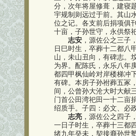
分，次年将屋修葺，建寝
宇规制则远过于前。其山
位之记。各支前后捐项俱
十亩，子孙世守，永供祭
志安
，源佐公之三子
日巳时生，卒葬十二都八
山，未山丑向，有碑志。
为界。配陈氏，永乐八年
都四甲枫仙岭对岸楼梯冲
有碑。本房子孙祔葬五冢
间，公曾孙大沧大时大献
门首公田湾祀田一十二亩
绍质手。子四：必文、必
志亮
，源佐公之四子
一日子时生，卒葬十三都
绪九年癸未，契接裔孙世