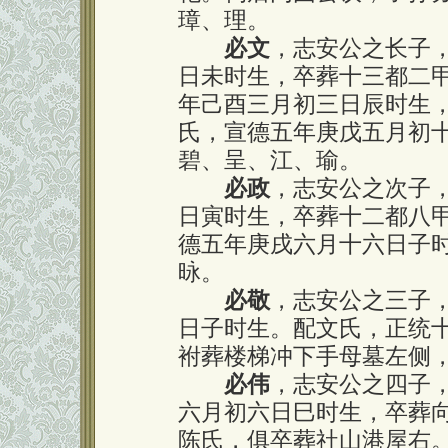
璋、理。
必文
，志安公之长子
日未时生，卒葬十三都二
年己酉三月初三日辰时生
氏，宣德五年庚戊五月初
碧、呈、江、瑜。
必政
，志安公之次子
日寅时生，卒葬十二都八
德五年庚戌六月十六日子
昹。
必敬
，志安公之三子
日子时生。配文氏，正统
袝葬楼梯冲下手母墓左侧
必伟
，志安公之四子
六月初六日巳时生，卒葬
陈氏，俱卒葬社山港屋右