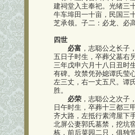
建祠堂入主奉祀。光绪三
牛车埠田一十亩，民国三
芝承领。子二：必龙、必
四世
必富
，志聪公之长子
五日子时生，卒葬父墓右
三年戊申六月十八日丑时
有碑。坟禁凭孙媳谭氏莹
左三丈，右一丈五尺。谭
胜。
必荣
，志聪公之次子
日午时生，卒葬十三都三
齐大路，左抵行素湾屋下
北屏公妻郭氏墓禁，挖坑
栋，前后菜园二只，俱独