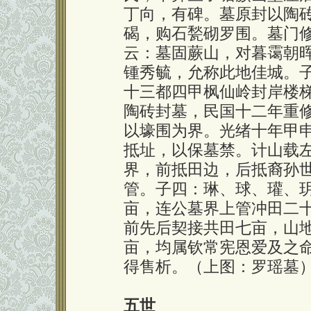
丁向，有碑。墓原封以陶
碣，购石甃砌罗围。墓门
云：墓固蕨山，对暮霭朝
锺秀毓，允称此地佳城。
十三都四甲枫仙岭封岸楼
陶砖封墓，民国十二年重
以壕围为界。光绪十年甲
抵址，以保墓禁。计山载
界，前抵田边，后抵裔孙
管。子四：琳、球、瓘、
亩，连公墓界上管冲田二
前先后契接共田七亩，山
亩，均属钦常宪恩爱及之
得售析。（上图：罗瑶墓
五世