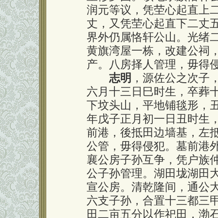
润元等议，凭茔心起直上
丈，又凭茔心起直下二丈
界外仍属恪轩公山。光绪
黄旗湾屋一栋，改建公祠
产。八房择人管理，毋得
志明
，源佐公之次子
六月十三日巳时生，卒葬
下坟头山，平地铺毯形，
年戊子正月初一日丑时生
前港，後抵田边墙基，左
公管，毋得侵犯。墓前港
襄公房子孙互争，凭户族
公子孙管理。湖田垅湖田
宣公房。清乾隆间，通公
六支子孙，合置十三都三
田二亩五分以作祀田，渤