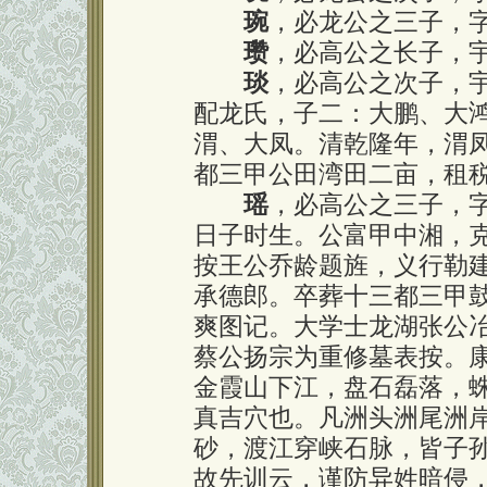
琬
，必龙公之三子，
瓒
，必高公之长子，
琰
，必高公之次子，
配龙氏，子二：大鹏、大
渭、大凤。清乾隆年，渭
都三甲公田湾田二亩，租
瑶
，必高公之三子，
日子时生。公富甲中湘，
按王公乔龄题旌，义行勒
承德郎。卒葬十三都三甲
爽图记。大学士龙湖张公
蔡公扬宗为重修墓表按。
金霞山下江，盘石磊落，
真吉穴也。凡洲头洲尾洲
砂，渡江穿峡石脉，皆子
故先训云，谨防异姓暗侵