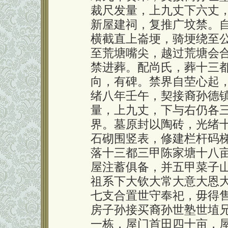
裁尺发量，上九丈下六丈
新屋建祠，复推广坟禁。
横截直上崙埂，骑埂绕至
至荒塘嘴尖，越过荒塘会
禁进葬。配尚氏，葬十三
向，有碑。禁界自茔心起
绪八年壬午，契接裔孙德
量，上九丈，下与右仍各
界。墓原封以陶砖，光绪
石砌围竖表，修建栏杆码
落十三都三甲陈家塘十八
屋注蓄俱备，并五甲菜子
祖系下大钦大常大意大恩
七支合置世守奉祀，毋得
房子孙接买裔孙世塾世埴
一栋，屋门首田四十亩，