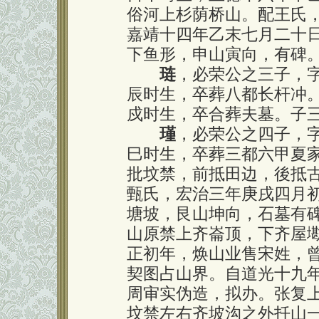
俗河上杉荫桥山。配王氏
嘉靖十四年乙末七月二十
下鱼形，申山寅向，有碑
琏
，必荣公之三子，
辰时生，卒葬八都长杆冲
戍时生，卒合葬夫墓。子
瑾
，必荣公之四子，
巳时生，卒葬三都六甲夏
批坟禁，前抵田边，後抵
甄氏，宏治三年庚戌四月
塘坡，艮山坤向，石墓有
山原禁上齐崙顶，下齐屋
正初年，焕山业售宋姓，
契图占山界。自道光十九
周审实伪造，拟办。张复
坟禁左右齐坡沟之外扦山