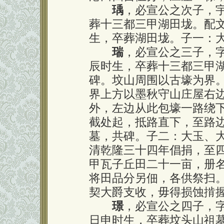
瑀
，必宣公之次子，
葬十三都三甲湖田垅。配
生，卒葬湖田垅。子一：
瑞
，必宣公之三子，
辰时生，卒葬十三都三甲
碑。坟山周围以古壕为界
界上方以墨秋守山庄屋右
外，左边从此包壕一路绕
截处起，抵路直下，至路
墓，共碑。子二：大玉、
清乾隆三十四年倡捐，至
甲瓦子丘田二十一亩，册
将田品分另佃，各供祭扫
契大爵支收，毋得损蚀掯
璟
，必宣公之四子，
日申时生，卒葬坟头山祖