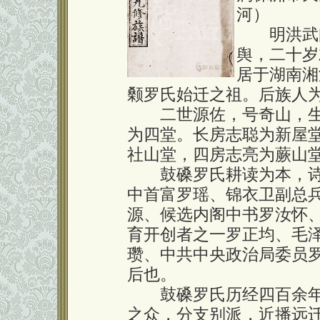
河）
明洪武间
舆，二十岁
居于湖南湘
颡罗氏始迁之祖。后族人为
二世源佐，号奇山，生
为四堂。长房志聪为新屋
社山堂，四房志亮为蕨山
鼓磉罗氏耕读为本，诗
中首富罗瑶、锦衣卫副总
源、候选内阁中书罗汝怀
育开创者之一罗正均、毛
瓒、中共中央政治局委员
后也。
鼓磉罗氏历经四百余年
之众，分支别派，近播远