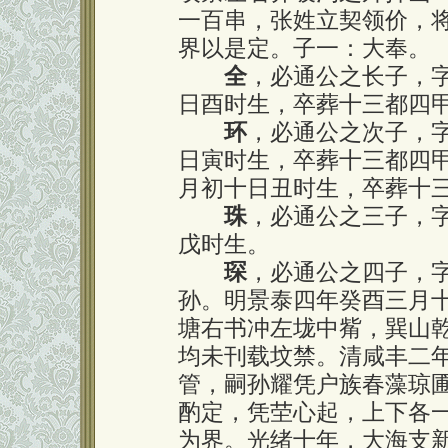
一百串，张姓立契领价，
界以是定。子一：大奉。
全
，必通公之长子，
日酉时生，卒葬十三都四
环
，必通公之次子，
日寅时生，卒葬十三都四
月初十日丑时生，卒葬十
珠
，必通公之三子，
戊时生。
琛
，必通公之四子，
孙。明景泰四年癸酉三月
塘右书冲左垅中觜，巽山
均未刊载坟禁。清咸丰二
管，嗣孙耀凭户族春藻琼
酌定，凭茔心起，上下各
为界。光绪十年，大海支