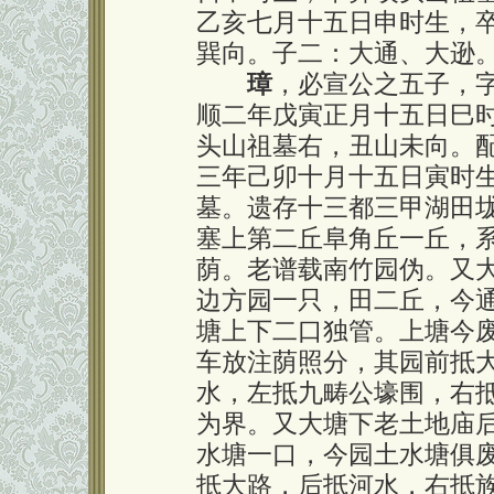
乙亥七月十五日申时生，
巽向。子二：大通、大逊
璋
，必宣公之五子，
顺二年戊寅正月十五日巳
头山祖墓右，丑山未向。
三年己卯十月十五日寅时
墓。遗存十三都三甲湖田
塞上第二丘阜角丘一丘，
荫。老谱载南竹园伪。又
边方园一只，田二丘，今
塘上下二口独管。上塘今
车放注荫照分，其园前抵
水，左抵九畴公壕围，右
为界。又大塘下老土地庙
水塘一口，今园土水塘俱
抵大路，后抵河水，右抵