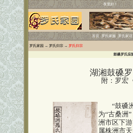
夜里好！
首页
罗氏家族
罗氏家话
罗氏家园
→
罗氏归宗
→
罗氏归宗
鼓磉罗氏应
湖湘鼓磉罗
附：罗宏
“鼓磉洲”
为“古桑洲
洲市区下游
属株洲市天