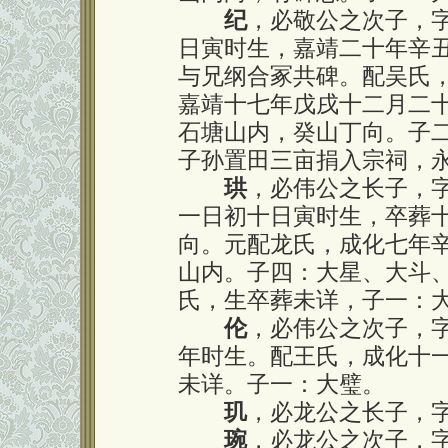
纪
，必敬公之次子，
日寅时生，嘉靖二十年辛
与兄纲合冢共碑。配吴氏
嘉靖十七年戊戌十二月二
石塘山内，癸山丁向。子
子孙置田三亩捐入宗祠，
珙
，必伟公之长子，
一日初十日寅时生，卒葬
向。元配龙氏，成化七年
山内。子四：大星、大斗
氏，生卒葬未详，子一：
伦
，必伟公之次子，
年时生。配王氏，成化十
未详。子一：大璧。
玑
，必龙公之长子，
琬
，必龙公之次子，