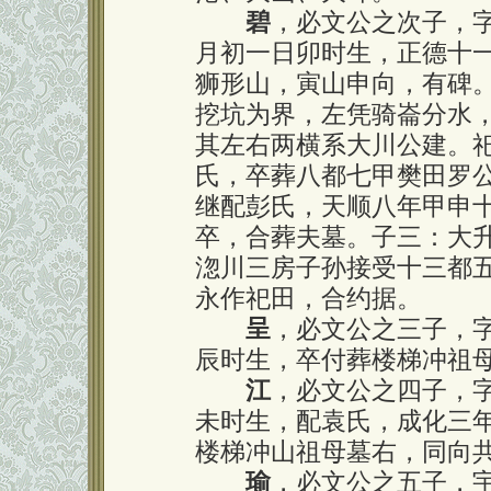
碧
，必文公之次子，
月初一日卯时生，正德十
狮形山，寅山申向，有碑
挖坑为界，左凭骑崙分水
其左右两横系大川公建。
氏，卒葬八都七甲樊田罗
继配彭氏，天顺八年甲申
卒，合葬夫墓。子三：大
淴川三房子孙接受十三都
永作祀田，合约据。
呈
，必文公之三子，
辰时生，卒付葬楼梯冲祖
江
，必文公之四子，
未时生，配袁氏，成化三
楼梯冲山祖母墓右，同向
瑜
，必文公之五子，