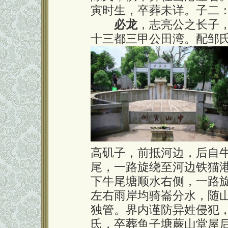
寅时生，卒葬未详。子二
必龙
，志亮公之长子
十三都三甲公田湾。配邹
高矶子，前抵河边，后自
尾，一路旋绕至河边铁猫
下牛尾塘顺水右侧，一路
左右雨岸均骑崙分水，随
独管。界内谨防异姓侵犯
氏，卒葬鱼子塘蕨山堂屋