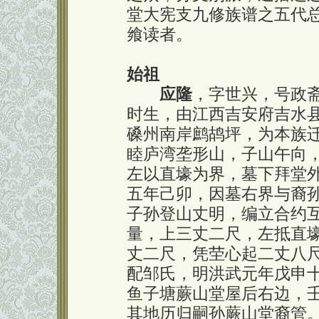
堂大宪支九修族谱之五代
飨读者。
始祖
应隆
，字世兴，号政
时生，由江西吉安府吉水
磉州南岸鹧鸪坪，为本族
睦庐湾垄形山，子山午向
左以直壕为界，墓下拜堂
五年己卯，因墓右界与裔
子孙登山丈明，编立合约
量，上三丈二尺，左抵直
丈二尺，凭茔心起二丈八
配邹氏，明洪武元年戊申
鱼子塘蕨山堂屋后右边，
其地历归嗣孙蕨山堂裔管