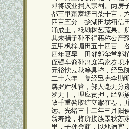
即将该业捐入宗祠。两房
都三甲萧家塘田柒十亩，
四亩五分，接湖田垅绍信
涌成土，祗墈树艺蔬果。
其未捐子孙不得藉称公产
五甲枫梓塘田五十四亩，
四年夏旱，田邻郭华堂郭
侄强车裔孙舞庭冯家赛坝
元裕忱云秋等具控，经邑
二十六年，复经邑宪李勘
属罗姓独管，郭人毫无分
罗无干，理应责押，经郭
致千重咎取结立谳在卷，
远。光绪三十二年三月阳
翁寿籛，将所接族墨秋苏
里，子孙舍商，以地适宜