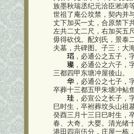
族墨秋瑞丞纪元洽臣淞涛
世祖了庵公坟禁，契内并
丈下加买一丈，合原禁下
左共二丈二尺，右加买五
毋得砍伐。配刘氏，景泰
夫墓，共碑图。子三：大
瑫
，必通公之五子，
璨
，必通公之六子，
三都四甲东塘冲屋後山。
华
，必通公之七子，
卒葬十三都五甲朱塘冲鲇
珪
，必宣公之长子，
巳时生，卒袝葬坟头山祖
癸酉三月十三日巳时生，
春、大奇、大婴。清光绪
港田四亩伍分，庄屋一栋