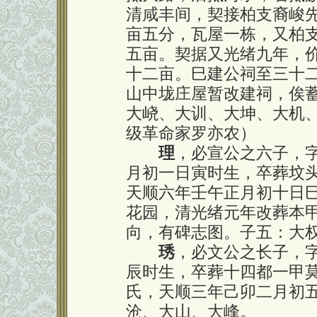
清咸丰间，契接柏支裔峻
亩五分，瓦屋一栋，又柏
五亩。契据又光绪九年，
十二亩。巳建公祠至三十
山中垅庄屋暂改建祠，俟
大峣、大训、大坤、大机
级革命家罗亦农）
理
，必宣公之六子，
月初一日寅时生，卒葬坟
天顺六年壬午正月初十日
花园，清光绪元年改葬本
向，有碑志图。子五：大
琇
，必文公之长子，
辰时生，卒葬十四都一甲
氏，天顺三年己卯二月初
沧、大山、大峰。