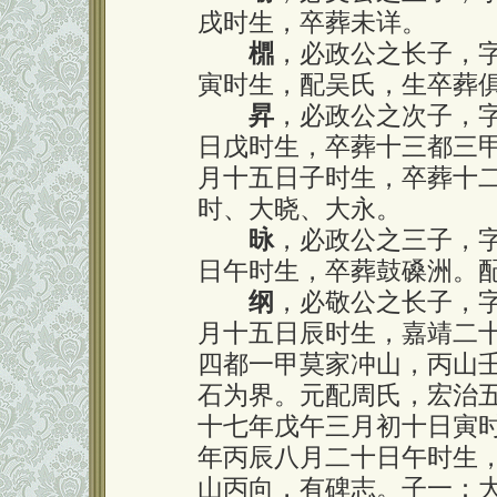
戌时生，卒葬未详。
檙
，必政公之长子，
寅时生，配吴氏，生卒葬
昇
，必政公之次子，
日戊时生，卒葬十三都三
月十五日子时生，卒葬十
时、大晓、大永。
昹
，必政公之三子，
日午时生，卒葬鼓磉洲。
纲
，必敬公之长子，
月十五日辰时生，嘉靖二
四都一甲莫家冲山，丙山
石为界。元配周氏，宏治
十七年戊午三月初十日寅
年丙辰八月二十日午时生
山丙向，有碑志。子一：