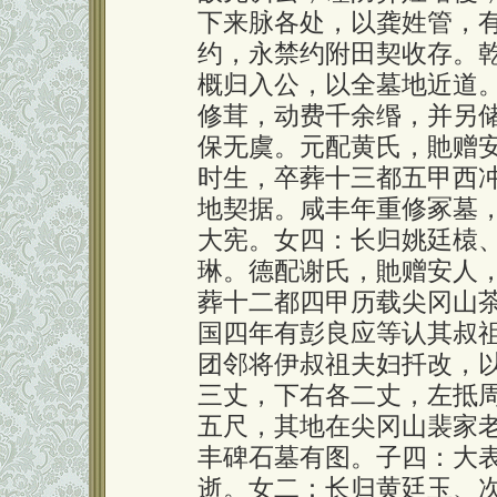
下来脉各处，以龚姓管，
约，永禁约附田契收存。
概归入公，以全墓地近道
修茸，动费千余缗，并另
保无虞。元配黄氏，貤赠
时生，卒葬十三都五甲西
地契据。咸丰年重修冢墓
大宪。女四：长归姚廷榬
琳。德配谢氏，貤赠安人
葬十二都四甲历载尖冈山
国四年有彭良应等认其叔
团邻将伊叔祖夫妇扦改，
三丈，下右各二丈，左抵
五尺，其地在尖冈山裴家
丰碑石墓有图。子四：大
逝。女二：长归黄廷玉、