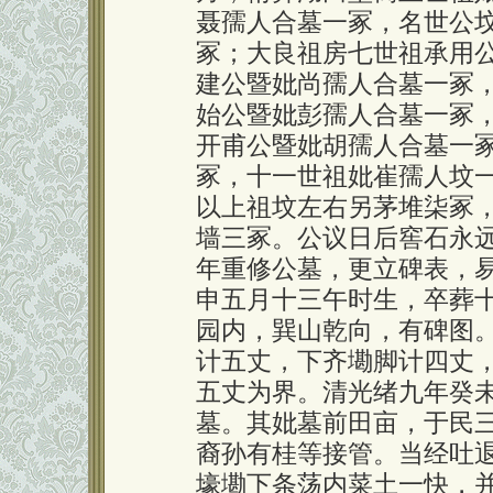
聂孺人合墓一冢，名世公
冢；大良祖房七世祖承用
建公暨妣尚孺人合墓一冢
始公暨妣彭孺人合墓一冢
开甫公暨妣胡孺人合墓一
冢，十一世祖妣崔孺人坟
以上祖坟左右另茅堆柒冢
墙三冢。公议日后窖石永
年重修公墓，更立碑表，
申五月十三午时生，卒葬
园内，巽山乾向，有碑图
计五丈，下齐墈脚计四丈
五丈为界。清光绪九年癸
墓。其妣墓前田亩，于民
裔孙有桂等接管。当经吐
壕墈下条荡内菜土一快，