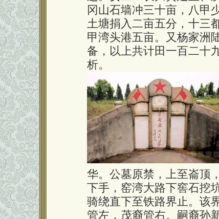
冈山石墙冲三十亩，八甲
土塘捐入二亩五分，十三
甲湾头港五亩。又杨家洲
备，以上共计田一百二十
析。
华。公墓原禁，上至崙顶
下手，窑湾大路下窖石挖
骑绕直下至铁路界止。该
管左，茂裔管右。嗣裔孙