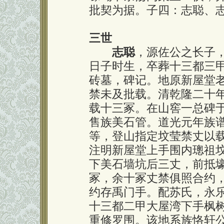
批契为据。子四：志聪、
三世
志聪
，源佐公之长子
日子时生，卒葬十三都三
砖墓，碑记。地原新屋堂
禁未及批载。清乾隆二十
载十三冢。在山窖一总碑
售族美石管。道光元年族
等，登山指定坟莹禁丈以
注明新屋堂上手围内璁祖
下美石墙坑后三丈，前抵
冢，余十冢丈禁俱照合约
约存禹门手。配苏氏，永
十三都二甲大屋湾下手枫
重修罗围。该地系族恪轩