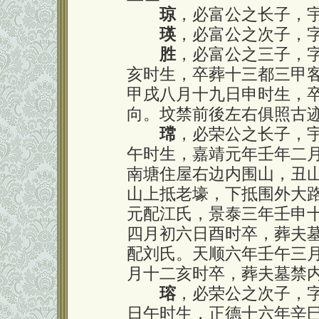
琼
，必富公之长子，
瑛
，必富公之次子，
胜
，必富公之三子，
亥时生，卒葬十三都三甲
甲戌八月十九日申时生，
向。坟禁前後左右俱照古
瑺
，必荣公之长子，
午时生，嘉靖元年壬年二
南塘住屋右边内围山，丑
山上抵老壕，下抵围外大
元配江氏，景泰三年壬申
四月初六日酉时卒，葬夫
配刘氏。天顺六年壬午三
月十二亥时卒，葬夫墓禁
瑢
，必荣公之次子，
日午时生，正德十六年辛