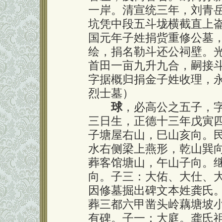
一岸。清宣统三年，刘青
坑凭中段五斗垅横截直上
国元年子姓捐赀重修公墓
绘，捐名勒斗还公祠壁。
首田一亩九升九合，嗣接
字据概归捐金子姓收理，
烈士墓）
球
，必高公之五子，
三日生，正德十三年戊寅
子塘屋右山，巳山亥向。
水右侧梁上燕形，乾山巽
葬客馆塘山，午山子向。
向。子三：大佑、大仕、
因修墓掘出碑文本姓龚氏
葬三都六甲凿头岭藕塘坡
有碑。子一：大庭。龚氏