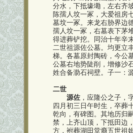
分水，下抵壕墈，左右齐
陈孺人坟一冢，大爱祖房
墓坟一冢。来龙右胁界边
孺人坟一冢，右墓表下茅
得进葬铲挖。同治十年辛
二世祖源佐公墓。均更立
梯。各墓原封陶砖，今公
公墓右地势陡削，增修沙
姓合备泐石祠壁。子一：
二世
源佐
，应隆公之子，
四月初三日午时生，卒葬
乾向，有碑图。其地历归
禁，上齐山顶，下抵田边
方，袝葬湖田堂裔五世祖