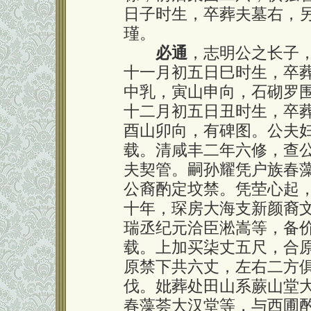
日子时生，卒葬夫墓右，
瑾。
必通
，志明公之长子
十一月初五日巳时生，卒
中乳，寅山申向，石砌罗
十二月初五日丑时生，卒
酉山卯向，有碑图。公夫
载。清咸丰二年六修，查
夫契管。嗣孙耀凭户族春
公裔酌定坟禁。凭茔心起
十年，琛房大海支新颜裔
瑞丞纪元洽臣淞嵩等，备
载。上加买柒丈五尺，合
原禁下共六丈，左右二方
伐。妣葬处田山系蕨山堂
春藻荟大汉堂等，与西圃