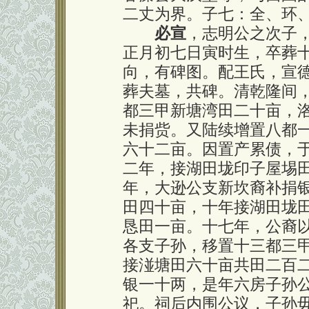
二丈为界。子七：全、环
必宣
，志明公之次子
正月初七日寅时生，卒葬
向，有碑图。配王氏，宣
葬夫墓，共碑。清乾隆间
都三甲新塘湾田二十亩，
未捐赀。又陆续增置八都
六十二亩。因置产累债，
二年，接湖田垅印子屋埸
年，大逊公支新坎裔补捐
田四十亩，十年接湖田垅
恳田一亩。十七年，公裔
各支子孙，移置十三都三
接湴塘田六十亩共田二百
银一十两，是年六房子孙
祀。祠后内围公议，子孙