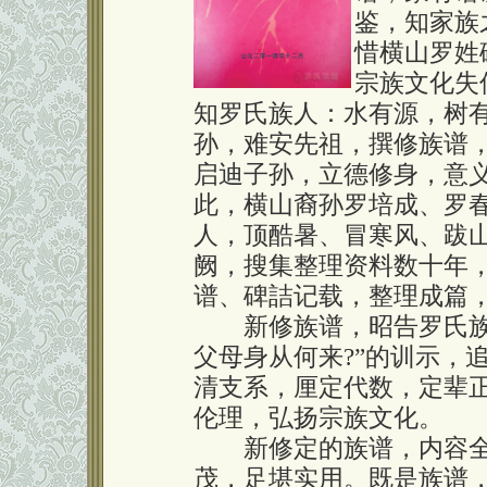
鉴，知家族
惜横山罗姓
宗族文化失
知罗氏族人：水有源，树
孙，难安先祖，撰修族谱
启迪子孙，立德修身，意
此，横山裔孙罗培成、罗
人，顶酷暑、冒寒风、跋
阙，搜集整理资料数十年
谱、碑詰记载，整理成篇
新修族谱，昭告罗氏族人
父母身从何来?”的训示，
清支系，厘定代数，定辈
伦理，弘扬宗族文化。
新修定的族谱，内容全
茂，足堪实用。既是族谱