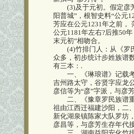
(3)及于元初。假定彦芳
阳普城”，根智史料“公元1
芳应在公元1231年之前，
公元1181年左右?后推50
末元初”相吻合。
(4)竹排门人：从《罗
众多，初步统计步姓族谱数
有三本：.
一、《琳琅谱》记载考证
吉州路太守，谷贤字应龙公，
彦信等为“彦”字派，与彦
二、《豫章罗民族谱重
祖由江西迁福建沙阳，二
新化湖泉镇陈家大队罗坊，
彦昌等，与彦芳生存年代
三、湖南益阳安化竹排门