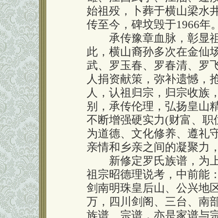
始祖殁，卜葬于横山梁水井
传至今，碑坟毁于1966年。
承传豫章血脉，彰显祖
此，横山裔孙多次在金仙
武、罗玉春、罗春清、罗
人捐资献策，弥补遗憾，
人，认祖归宗，归宗收族
别，承传伦理，弘扬皇山精
不断增强硬实力(财富、职
为道德、文化修养、遵礼守
亲情和乡亲之间的凝聚力
新修定罗氏族谱，为上
祖宗昭德理说考，中前能
剑南明珠皇后山、公兴地区
万，四川剑阁、三台、南部
族谱、宗谱，亦是家谱与