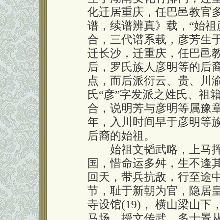
化迁居重庆，任巴邑教官
谱，续谱辨真》载，“始祖
合，三代谱系载，彦芳生
迁长沙，迁重庆，任巴邑
后，罗氏族人彦明等的后
点，而后派衍云、贵、川
氏“彦”字发派之姓氏、祖
合，说明芳与彦明等属豫
年，入川时间早于彦明等
后裔的始祖。
始祖文韬武略，上马挥军
国，惜命运多舛，生不逢
回天，带兵抗敌，行至途
节，耻于新朝为官，隐居皇
寺设馆(19)， 横山梁山
马场，授文传武，多士景