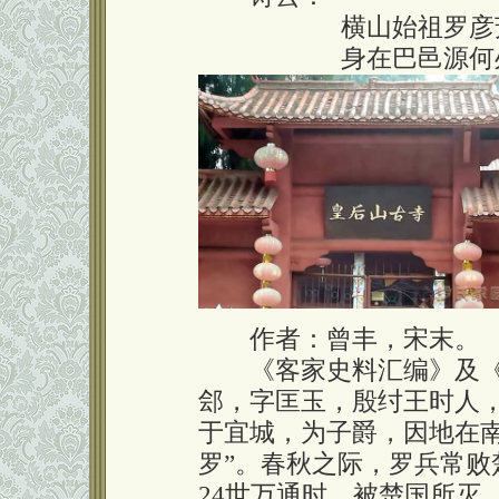
横山始祖罗彦
身在巴邑源何
作者：曾丰，宋末。
《客家史料汇编》及《
郐，字匡玉，殷纣王时人
于宜城，为子爵，因地在南
罗”。春秋之际，罗兵常
24世万通时，被楚国所灭