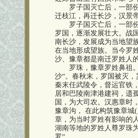
罗子国灭亡后，一部份
迁枝江，再迁长沙，汉景
罗子国灭亡后，一部份
罗国，逐渐发展壮大。战
南长沙，发展成为当地望
在当地形成望族。当今罗
沙、豫章都是南迁罗姓人
罗珠，豫章罗姓鼻祖。《
沙”。春秋末，罗国被灭，
秦末任武陵令，督运官铁
居和巴陵南津港建祠，遗
国，为大司农。汉惠章时
豫章沟， 在此构筑豫章城
章，为当时罗姓有影响的
湖南等地的罗姓人尊罗珠
罗”。