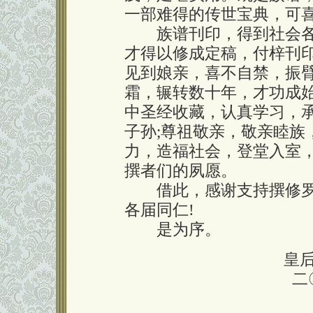
一部难得的传世宝典，可
族谱刊印，得到社会各
才得以修成定稿，付梓刊
见到娘亲，喜不自禁，振
霜，辗转数十年，才功成
中圣经收藏，认真学习，
子孙;尊祖敬亲，敬亲睦族
力，造福社会，登堂入室
撰者们的夙愿。
借此，感谢支持撰修罗
各届同仁!
是为序。
皇
二