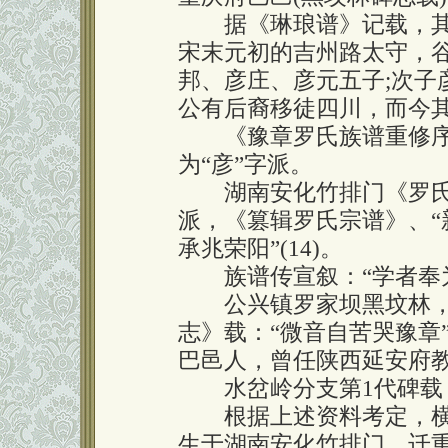
据《琳琅谱》记载，其一号
宋末元初的吉州路太守，
邦、彦庄、彦元五子;次子
公有后裔移徒四川，而今
《豫章罗氏族谱重修序》载
为“彦”字派。
湖南安化竹排门《罗氏族谱》
派，《篡辑罗氏宗谱》、
承兆荣阳”(14)。
族谱传宣叙：“学者奉为豫
公兴镇罗家坝黑坟林，
志》载：“微音自苦哭豫章”
巴邑人，曾任陕西延安府教
水岔岭分支第1代碑载，“
根据上述资料考定，横山
生于湖南安化竹排门，迁