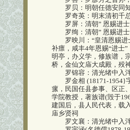
罗贝：明朝任德安同
罗奇英：明末清初千
罗屏：清朝” 恩赐进士
罗绚：清朝” 恩赐进士
罗映川：“皇清恩赐进士
补瘭，咸丰4年恩赐“进士
明亭，办义学，修族谱，
桥，金仙文庙大成殿，殁
罗锦容：清光绪中入泮
罗金相 (18171-19
瘰，民国任县参事、区正
学院教授，著族谱(毁于1
建国后，县人民代表，载
庙乡贤祠
罗文襄：清光绪中入泮
罗宇涵(名德儒1878-1