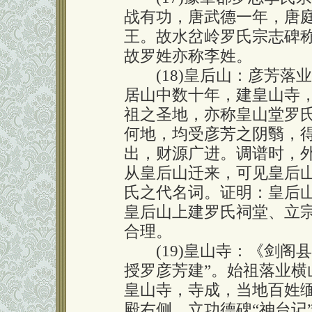
战有功，唐武德一年，唐
王。故水岔岭罗氏宗志碑称
故罗姓亦称李姓。
(18)皇后山：彦芳落
居山中数十年，建皇山寺
祖之圣地，亦称皇山堂罗氏.
何地，均受彦芳之阴翳，
出，财源广进。调谱时，外
从皇后山迁来，可见皇后
氏之代名词。证明：皇后
皇后山上建罗氏祠堂、立宗
合理。
(19)皇山寺：《剑阁县
授罗彦芳建”。始祖落业
皇山寺，寺成，当地百姓
殿右侧，立功德碑“神台记