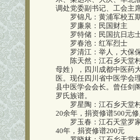
调处党委副书记、工会主
罗锦凡：黄浦军校五期
罗廉泉：民国财主
罗特储：民国抗日志士
罗春池：红军烈士
罗清江：举人，大保保
陈天然：江石乡天堂村
母姓），四川成都中医药
医。现任四川省中医学会
县中医学会会长。曾任剑阁
罗氏族谱。
罗星陶：江石乡天堂村
20余年，捐资修谱500元
罗玉春：江石天堂罗家
40年，捐资修谱200元
罗晓林：江石乡天堂村