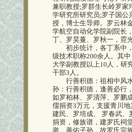
兼职教授;罗群生长岭罗家
学研究所研究员;罗子国公
授，博士生导师。罗云林
学航空自动化学院副院长
丁、罗昊蔓、罗秋一，霓
初步统计，各丁系中，学士
级技术职称200余人。其中
大学副教授以上10人，研
干部3人。
行善积德：祖相中风水
孙：行善积德，逢善必行
如罗柏林、罗清萍、罗鹏成
儒捐资3万元，支援青川地
建民、罗培成、 罗春武、
捐资，修族谱，建罗氏祠
举，善佑子孙，故罗氏宗