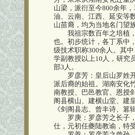
山梁，派衍至今800余年
油、云南、江西、延安等
山苗裔，均为当地名门望
我祖宗数百年之培植，
也。初步统计，各丁系中，学
级技术职称300余人。其中
学副教授以上10人，研究
部3人。
罗彦芳：皇后山罗姓开
派后裔的始祖。湖南安化
南教授、巴邑教官、恩授
阁县横山、建横山堂、建皇
《剑阁县志、曾丰诗、篡
罗庚：罗彦芳之长子，
仕，元初任夔陆教谕，特
罗善：罗彦芳之曾孙，