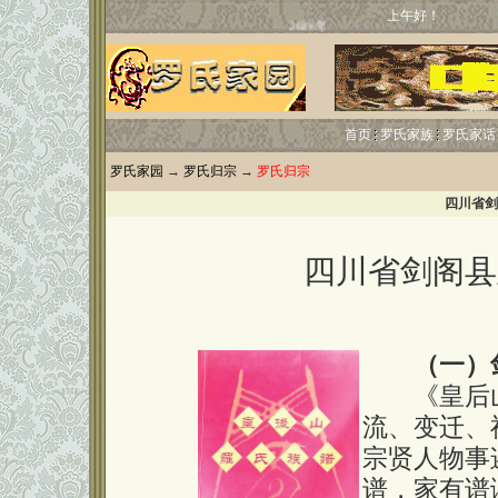
上午好！
首页
罗氏家族
罗氏家话
罗氏家园
→
罗氏归宗
→
罗氏归宗
四川省剑
四川省剑阁县
（一）
《皇后山
流、变迁、
宗贤人物事
谱，家有谱