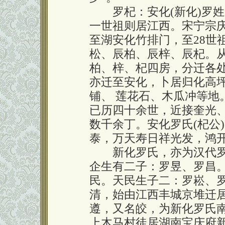
罗杞：安化(新化)罗姓
一世祖则居江西。宋宁宗
至湖安化竹排门，至28世
松、辰柏、辰梓、辰杞。从
柏、梓、杞四房，分迁各
亦迁至安化，卜居归化高
铺、 莲花石、木瓜冲等地
已历四十余世，近接奎光
数千余丁。安化罗氏(杞公
泰，万天寿日祥光发，鸿
新化罗氏，亦为汉代罗
企生有二子：罗昱、罗昌
民。天民生子二：罗崧、
清，始由江西丰城京堆迁
遵，又名皎，为新化罗氏
上木马村徒居湖南宝庆府