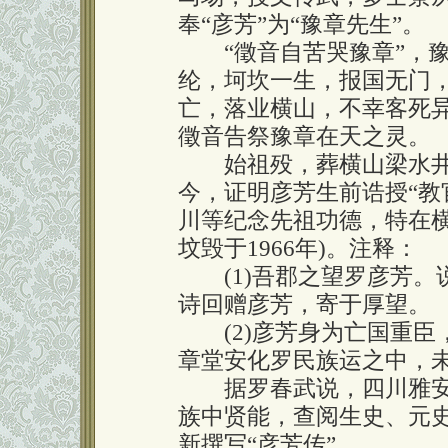
奉“彦芳”为“豫章先生”。
“徵音自苦哭豫章”，豫
纶，坷坎一生，报国无门
亡，落业横山，不幸客死
徵音告祭豫章在天之灵。
始祖殁，葬横山梁水井
今，证明彦芳生前诰授“教
川等纪念先祖功德，特在横山
坟毁于1966年)。注释：
(1)吾郡之望罗彦芳。
诗回赠彦芳，寄于厚望。
(2)彦芳身为亡国重臣
章堂安化罗民族运之中，
据罗春武说，四川雅安
族中贤能，查阅生史、元
新撰写“彦芳传”。