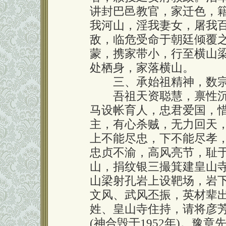
讲封巴邑教官，家迁色，
我河山，淫我妻女，屠我
敌，临危受命于朝廷倾覆之
蒙，携家带小，行至横山
处栖身，家落横山。
三、承始祖精神，数宗
吾祖天资聪慧，禀性沉
马设帐育人，忠君爱国，
主，有心杀贼，无力回天
上不能尽忠，下不能尽孝
忠贞不渝，高风亮节，耻
山，捐纹银三撮箕建皇山
山梁射孔岩上设靶场，岩
文风、武风丕振，英材辈
姓、皇山寺住持，请将彦
(神合毁于1952年)。豫