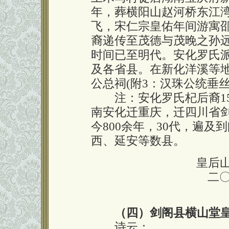
年，葬横阳山赵河桥东江湾
飞，宋仁宗皇佑年间游寓
裔递传至茂德与茂晚之孙
时间已至明代。安化罗氏
及各省县。在新化洋溪等
公总祠(附3：汉珠公统垂丝
注：安化罗氏杞后裔15
南安化迁重庆，迁四川省
今800余年，30代，遍
西、延安等数县。
皇后
二
（四）剑阁县横山堂
诗云：