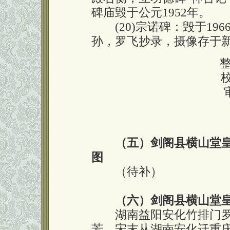
碑庙毁于公元1952年。
(20)宗诺碑：毁于196
孙，罗飞抄录，摄像存于
（五）剑阁县横山堂
图
（待补）
（六）剑阁县横山堂
湖南益阳安化竹排门罗氏
芳，宋末从湖南安化迁重