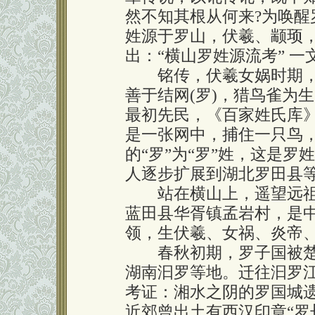
然不知其根从何来?为唤
姓源于罗山，伏羲、颛顼
出：“横山罗姓源流考” 
铭传，伏羲女娲时期，
善于结网(罗)，猎鸟雀为
最初先民，《百家姓氏库》
是一张网中，捕住一只鸟，
的“罗”为“罗”姓，这是
人逐步扩展到湖北罗田县
站在横山上，遥望远祖
蓝田县华胥镇孟岩村，是
领，生伏羲、女祸、炎帝、皇
春秋初期，罗子国被楚
湖南汩罗等地。迁往汩罗
考证：湘水之阴的罗国城遗
近郊曾出土有西汉印章“罗