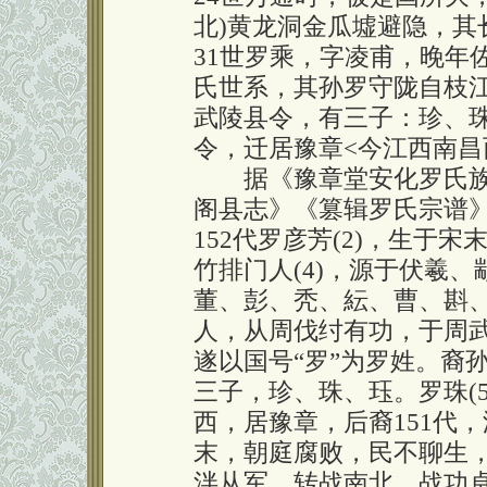
北)黄龙洞金瓜墟避隐，其
31世罗乘，字凌甫，晚年
氏世系，其孙罗守陇自枝江
武陵县令，有三子：珍、
令，迁居豫章<今江西南昌
据《豫章堂安化罗氏族谱
阁县志》《篡辑罗氏宗谱
152代罗彦芳(2)，生于
竹排门人(4)，源于伏羲
董、彭、秃、紜、曹、斟
人，从周伐纣有功，于周
遂以国号“罗”为罗姓。裔
三子，珍、珠、珏。罗珠(
西，居豫章，后裔151代，
末，朝庭腐败，民不聊生
泮从军，转战南北，战功卓