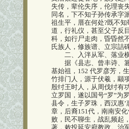
失传，辈伦失序，伦理丧
同名，下不知子孙传承字派
祖生平，厝在何处?既不知
道，行礼仪，甚至父子反
科，如行尸走肉，昏昏然
氏族人，修族谱、立宗詰
二、入泮从军、落业横
据《县志、曾丰诗、篡
基始祖，152 代罗彦芳
竹排门人，源于伏羲，颛项
殷纣王时人，从周伐纣有
立罗国，遂以国号“罗”为
县令，生子罗珠，西汉惠’
章，后裔151代，南南安
败，民不聊生，战乱频起
著，敕投延安府教政。治