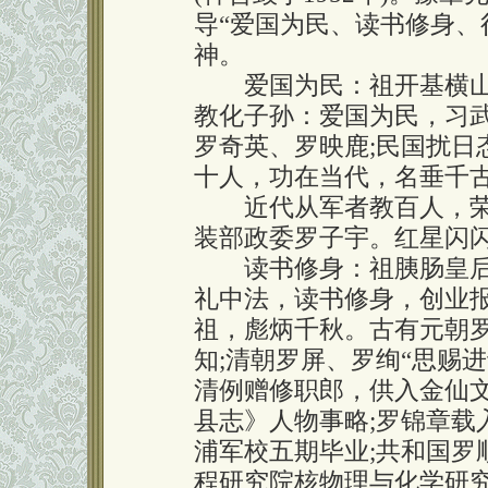
导“爱国为民、读书修身、
神。
爱国为民：祖开基横山
教化子孙：爱国为民，习
罗奇英、罗映鹿;民国扰日
十人，功在当代，名垂千
近代从军者教百人，荣
装部政委罗子宇。红星闪
读书修身：祖胰肠皇后
礼中法，读书修身，创业
祖，彪炳千秋。古有元朝
知;清朝罗屏、罗绚“思赐进
清例赠修职郎，供入金仙文
县志》人物事略;罗锦章载
浦军校五期毕业;共和国罗
程研究院核物理与化学研