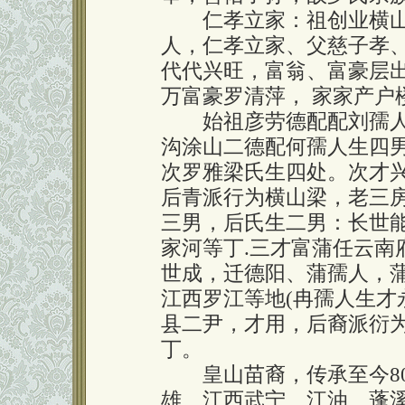
仁孝立家：祖创业横山
人，仁孝立家、父慈子孝
代代兴旺，富翁、富豪层
万富豪罗清萍， 家家产户
始祖彦劳德配配刘孺人
沟涂山二德配何孺人生四男
次罗雅梁氏生四处。次才
后青派行为横山梁，老三
三男，后氏生二男：长世
家河等丁.三才富蒲任云南
世成，迁德阳、蒲孺人，
江西罗江等地(冉孺人生才
县二尹，才用，后裔派衍
丁。
皇山苗裔，传承至今80
雄、江西武宁、江油、蓬