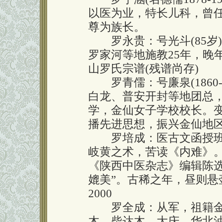
以医为业，特长儿科，曾
尊为族长。
罗永贵：号光斗(85岁
罗家河等地施教25年，晚
山罗氏宗谱(残谱尚存)
罗青儒：号廉泉(1860-
白龙、普安开封等地团总
学，金仙女子学校校长。
播先进思想，振兴金仙地
罗培成：医古文函授班
岐黄之术，苦读《内难》
《陕西中医杂志》编辑陈
媲美”。古稀之年，昼则
2000
罗全成：从军，祖籍金
木、柴达木、大庆、华北