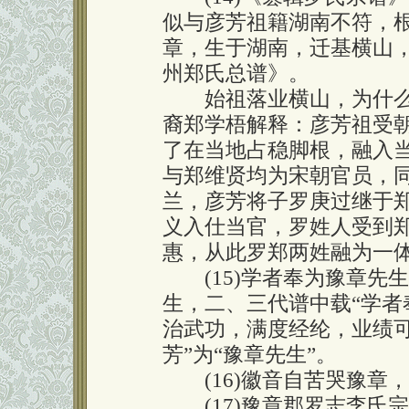
似与彦芳祖籍湖南不符，
章，生于湖南，迁基横山
州郑氏总谱》。
始祖落业横山，为什么将
裔郑学梧解释：彦芳祖受
了在当地占稳脚根，融入
与郑维贤均为宋朝官员，
兰，彦芳将子罗庚过继于
义入仕当官，罗姓人受到
惠，从此罗郑两姓融为一
(15)学者奉为豫章先
生，二、三代谱中载“学者
治武功，满度经纶，业绩可
芳”为“豫章先生”。
(16)徽音自苦哭豫章，
(17)豫章郡罗志李氏