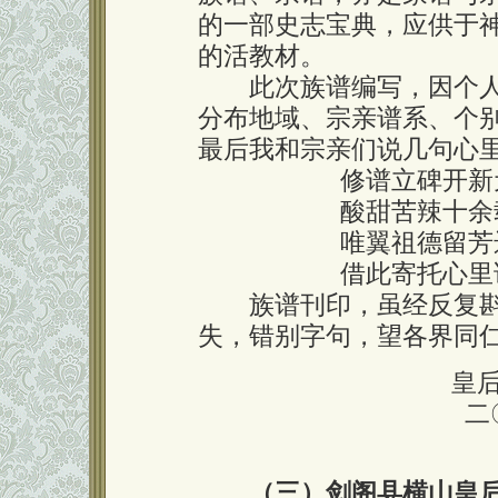
的一部史志宝典，应供于
的活教材。
此次族谱编写，因个人
分布地域、宗亲谱系、个
最后我和宗亲们说几句心
修谱立碑开新
酸甜苦辣十余
唯翼祖德留芳
借此寄托心里
族谱刊印，虽经反复斟
失，错别字句，望各界同仁
皇
二
（三）剑阁县横山皇