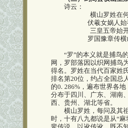
诗云：
横山罗姓在何
伏羲女娲人始
三皇五帝始开
罗国豫章传横
“罗”的本义就是捕鸟
网，罗部落因以织网捕鸟
得名。罗姓在当代百家姓
排名第20位，约占全国总
的0. 286%，遍布世界各
分布于四川、广东、湖南
西、贵州、湖北等省。
横山罗姓，每问及其
时，十有八九都说是从“麻
辈传说，以讹传讹，既不