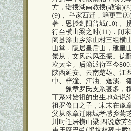
方，诰授湖南教授(教谕)(
(9)， 举家西迁，籍更重
著，恩授剑阳普城(10)，
行至横山梁之时(11)，
阁县涂山乡涂山村三组横
山堂，隐居皇后山，建皇
景从，文风武风丕振。德
次太全。后裔派衍至今800
陕西延安、云南楚雄、江
中、梓潼、江油、蓬溪、
豫章罗氏支系甚多，横
丁系对始祖的出生地众说纷
祖罗俊口之子，宋末在豫章
父从豫章迁麻城孝感乡蒿芝
川时迁居横山梁;四说彦芳
重庆府巴邑(黑坟林碑志载