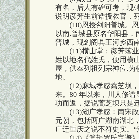
有名，后人有碑可考，现
说明彦芳生前诰授教官，死
(10)恩授剑阳普城。
以南.普城县原名华阳县，
普城，现剑阁县王河乡西南40里
(11)横山堂：彦芳落
姓以地名代姓氏，便用横
屋，供奉列祖列宗神位.为
地。
(12)麻城孝感蒿芝坝
来。80 年以来，川人修
功而返，据说蒿芝坝只是
(13)湖广孝感：南宋
元朝，包括两广湖南湖北
广迁重庆之说不符史实。“
(14)《篡辑罗氏宗谱》