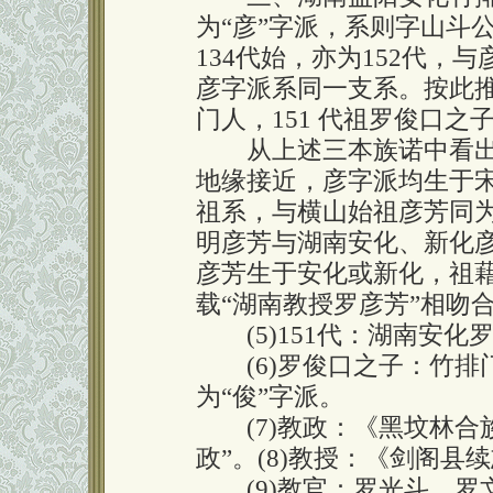
为“彦”字派，系则字山斗
134代始，亦为152代
彦字派系同一支系。按此
门人，151 代祖罗俊口之
从上述三本族诺中看出
地缘接近，彦字派均生于宋
祖系，与横山始祖彦芳同为
明彦芳与湖南安化、新化
彦芳生于安化或新化，祖
载“湖南教授罗彦芳”相吻
(5)151代：湖南安化
(6)罗俊口之子：竹排门《
为“俊”字派。
(7)教政：《黑坟林合
政”。(8)教授：《剑阁县
(9)教官：罗光斗、罗