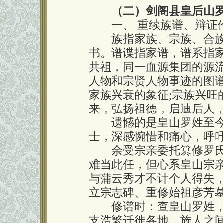
（二）剑阁县皇后山
一、 重续族谱、辩证
族指家族、宗族、合族
书。谱谍指家谱，谱系指
共祖，同一血源集团的源
人物和宗贤人物事迹的图谱
家族兴衰的象征;宗族兴旺
来，弘扬祖德，启迪后人
遗憾的是皇山罗姓至今
士，深感惋惜和痛心，呼
余受宗亲委托篡修罗氏
难当此任，但心系皇山宗
与蒲云秀才不计个人得失
立宗志碑、重修始祖彦芳
修谱时：查皇山罗姓，
支浩繁迁徙各地，族人之