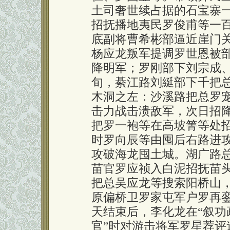
土司奢世续占据的石宝寨
招抚播地夷民罗俊甫等一百
底副将曹希彬部逼近崖门
杨应龙叛军提调罗世恩被
降明军；罗刚部下刘宗成
旬，綦江路刘綎部下千把
木洞之左：沙溪路把总罗
击力战击溃敌军，次日招
把罗一袍等在高坡箐等处
时罗向辰等由囤后右路进
攻破海龙囤土城。湖广路
苗官罗应祯入白泥招抚苗
把总吴应龙等搜索阳桥山，
原偏桥卫罗家屯军户罗再
天结束后，李化龙在“叙功
官”时对游击将军罗星荐评