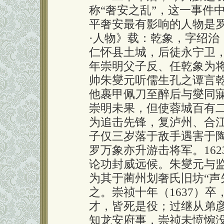
称“奢安之乱”，这一事件
平奢安最有影响的人物是
·人物》载：乾象，字绍治
仁怀县土城，后徒永宁卫
年崇明父子反、任乾象为
帅朱燮元听儒生孔之谭言
他裹甲佩刀至醉后与燮同
崇明未果，但使蓉城百有
为追击先锋，复泸州、合
子仅三岁落于敌手遇害于
罗万象亦升游击将军。16
论功封威远候。朱燮元与
为其于蔺州划奢氏旧坊“声
之。崇祯十年（1637）
才，皆死是役；过继从弟彦
知龙安府事，崇祯未愤惋