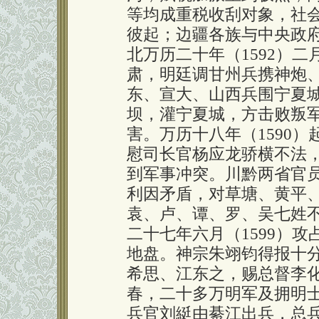
等均成重税收刮对象，社
彼起；边疆各族与中央政
北万历二十年（1592）
肃，明廷调甘州兵携神炮
东、宣大、山西兵围宁夏
坝，灌宁夏城，方击败叛
害。万历十八年（1590
慰司长官杨应龙骄横不法
到军事冲突。川黔两省官
利因矛盾，对草塘、黄平
袁、卢、谭、罗、吴七姓
二十七年六月（1599）
地盘。神宗朱翊钧得报十
希思、江东之，赐总督李化
春，二十多万明军及拥明
兵官刘綎由綦江出兵，总