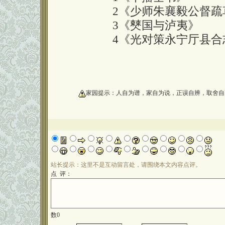
2《少师朱襄毅公督疏
3《僰国与泸夷》
4《光对策永宁厅县合
oooooooooo
家园提示：人自为谱，家自为说，正误自辨，取舍自
站长提示：这里不是互动留言处，请围绕本文内容点评。
点 评：
数
0