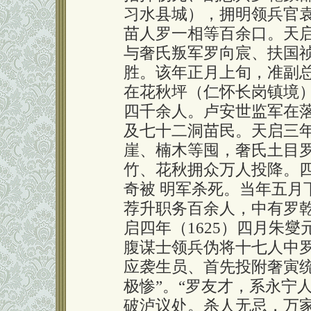
习水县城），拥明领兵官
苗人罗一相等百余口。天启
与奢氏叛军罗向宸、扶国
胜。该年正月上旬，准副
在花秋坪（仁怀长岗镇境
四千余人。卢安世监军在
及七十二洞苗民。天启三年
崖、楠木等囤，奢氏土目
竹、花秋拥众万人投降。
奇被 明军杀死。当年五月
荐升职务百余人，中有罗
启四年（1625）四月朱
腹谋士领兵伪将十七人中
应袭生员、首先投附奢寅
极惨”。“罗友才，系永宁
破泸议处。杀人无忌，万