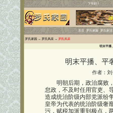
下午好！
首页
罗氏家族
罗氏家话
罗氏家园
→
罗氏风采
→
罗氏风采
明末平播
明末平播、平
作者：刘
明朝后期，政治腐败，万
怠政，不及时任用官吏、
造成统治阶级内部党派纷
皇帝为代表的统治阶级奢
污，赋税加派重到极点，