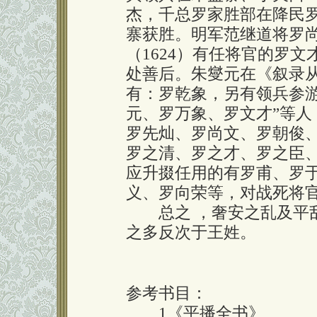
杰，千总罗家胜部在降民
寨获胜。明军范继道将罗
（1624）有任将官的罗
处善后。朱燮元在《叙录
有：罗乾象，另有领兵参
元、罗万象、罗文才”等人
罗先灿、罗尚文、罗朝俊
罗之清、罗之才、罗之臣
应升掇任用的有罗甫、罗
义、罗向荣等，对战死将
总之 ，奢安之乱及平乱
之多反次于王姓。
参考书目：
1《平播全书》