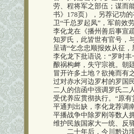
劳、程将军之部伍；谋而能
书》178页），另荐记功
卫“千总罗起凤”，军前效
李化龙在《播州善后事宣疏
知罗氏，此皆世有官号，
呈请“乞念忠顺报效从征，
李化龙下批语说：“罗时
酿祸构衅，失守宗祧。朝
冒开许多土地？欲掩而有
过对赤水河边罗村的罗国
二人的信函中强调罗氏二
受优养应贯彻执行。“原有
平通判出缺，李化龙荐调
平播战争中除罗刚等数人
维护民族国家大一统、反
二十年后，今川黔边境