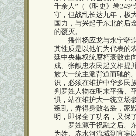
千余人”（《明史》卷249
守，但战乱长达九年，极
国力，与兴起于东北的后
的覆灭。
播州杨应龙与永宁奢崇
其性质是以他们为代表的
廷中央集权统腐朽衰败走
成、张献忠农民起义相提
族大一统主派背道而驰的
识，必须在维护中华多民
判罗姓人物在明末平播、
惧，站在维护大一统立场
叛乱，弄得身败名裂，家
明，即保全了功名，又保
罗姓源于祝融之后。东
为姓。赤水河流域到宜宾以