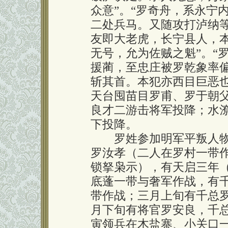
众意”。“罗奇舟，系永宁
二处兵马。又随攻打泸纳等
友即大老虎，长宁县人，
无号，允为佐贼之魁”。“
援蔺，至忠庄被罗乾象率
斩其首。本犯亦西目巨恶也”
天台囤苗目罗甫、罗于朝
良才二游击将军投降；水
下投降。
罗姓参加明军平叛人物
罗汝孝（二人在罗村一带
锁拏枭示），有天启三年（
底蓬一带与奢军作战，有
带作战；三月上旬有千总
月下旬有将官罗安良，千
寅领兵在木盐寨、小关口