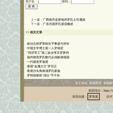
用户名：
密码：
上一篇：
广西南丹县那地州罗氏土司渊源
下一篇：
广东河源罗氏源流概述
>> 相关文章
·
政治元帅罗荣桓生平事迹与评价
·
中国文学博士第一人罗锦堂
·
“同济军工”第二故乡李庄罗家祠
·
福州南营罗氏数代从戎献身报国
·
一代循吏罗迪楚
·
泰国“金属大王”罗宗正
·
香港沙头角南涌罗氏家族
·
罗明祖唯留“清白”予子孙
关于本站
家园首页
家园邮
家园地址：
https:/
家园创建：
罗良富
技术支