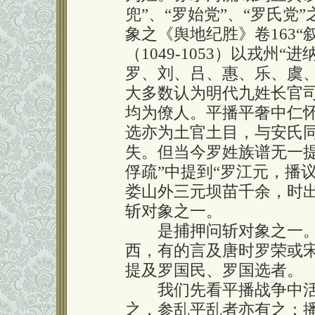
兜”、“罗始党”、“罗氏党
象之《舆地纪胜》卷163“
（1049-1053）以戎州
罗、刘、吕、惠、乐、虞
大多数认为明代九姓长官司
均为僚人。平播平奢中仁
选亦为土官土目，与安氏
失。但当今罗姓族谱无一
俘疏”中提到“罗江元，播
娄山外三元坝苗千余，时
斩对象之一。
是捕押问斩对象之一。
西，有的言及唐时罗荣或
提及罗国民、罗国选者。
我们先看平播战争中活
之，参乱平乱者亦有之：