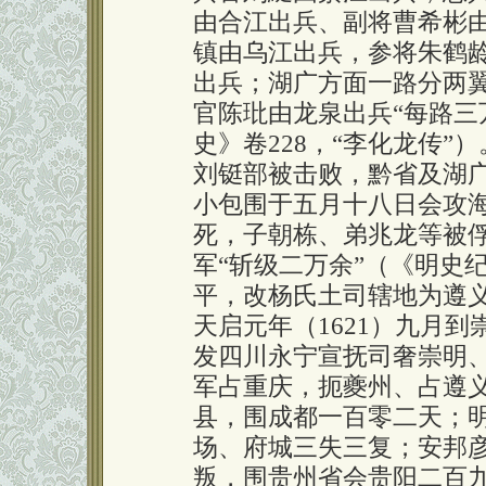
由合江出兵、副将曹希彬
镇由乌江出兵，参将朱鹤
出兵；湖广方面一路分两
官陈玭由龙泉出兵“每路三
史》卷228，“李化龙传
刘铤部被击败，黔省及湖
小包围于五月十八日会攻
死，子朝栋、弟兆龙等被俘
军“斩级二万余”（《明史纪
平，改杨氏土司辖地为遵
天启元年（1621）九月到
发四川永宁宣抚司奢崇明
军占重庆，扼夔州、占遵
县，围成都一百零二天；明
场、府城三失三复；安邦彦
叛，围贵州省会贵阳二百