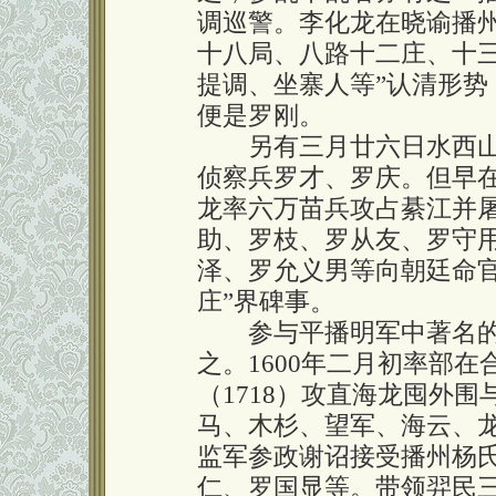
调巡警。李化龙在晓谕播
十八局、八路十二庄、十
提调、坐寨人等”认清形
便是罗刚。
另有三月廿六日水西山
侦察兵罗才、罗庆。但早在
龙率六万苗兵攻占綦江并
助、罗枝、罗从友、罗守用
泽、罗允义男等向朝廷命
庄”界碑事。
参与平播明军中著名的
之。1600年二月初率部
（1718）攻直海龙囤外
马、木杉、望军、海云、
监军参政谢诏接受播州杨
仁、罗国显等。带领羿民