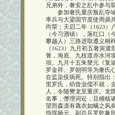
兄弟外，奢安之乱中参与
参加奢氏重庆叛乱夺城
率兵与大梁国节度使周鼎
尚荣；天启二年（1623
（今习酒镇），落红口（
攀越人）三路进取遵义桐
（1623）九月初五奢寅
箐，海底、九枝渡赤水河
坝。九月十五朱燮元《复
罗金祥、罗朝明等为奢氏
在监染疫病死。特别指出
里罗氏，幼曾业儒不就，
人，令随樊龙至重庆。龙
名事，僭理词讼，且稽核
望而森凛有毳衣如螨之风矣
指挥杨元、副总兵罗乾象