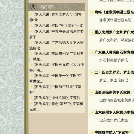
第三军医大学的“三罗
热门资讯
商輅《豫章历朝进士题名
[
罗氏风采
]
共和国罗氏"开国将
帅"录
豫章历朝进士题名记
[
罗氏风采
]
罗氏“将门虎子”一览
[
罗氏风采
]
中共中央政治局常委
重庆忠州罗广文和罗广斌
罗干
罗广文和罗广斌家族
[
罗氏风采
]
广东顺德大良罗氏家
族解读
广东肇庆黄岗白石村惠福
[
罗氏风采
]
重庆忠州罗广文和罗
广斌家...
白石村惠福坊罗氏
[
罗氏风采
]
罗氏三兄弟《大力神
杯》海...
二十四史之罗艺、罗士信
[
罗氏风采
]
全国第一的罗氏“空
罗艺、罗士信传记
军世家...
[
罗氏风采
]
中国航空航天“罗家
山西清徐南关罗氏家族
将”
[
罗氏风采
]
海外立国的罗芳伯
山西清徐县城南关罗氏
[
罗氏风采
]
善念“家经”的罗荣桓
元帅...
山东德州罗氏家族历史荣
山东德州罗氏家族
中国航空航天“罗家将”