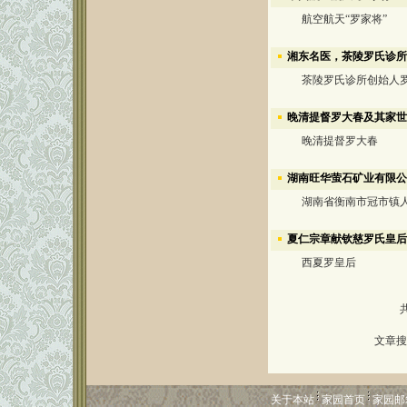
航空航天“罗家将”
湘东名医，茶陵罗氏诊所
茶陵罗氏诊所创始人罗
晚清提督罗大春及其家世
晚清提督罗大春
湖南旺华萤石矿业有限公
湖南省衡南市冠市镇
夏仁宗章献钦慈罗氏皇后
西夏罗皇后
文章搜
关于本站
家园首页
家园邮