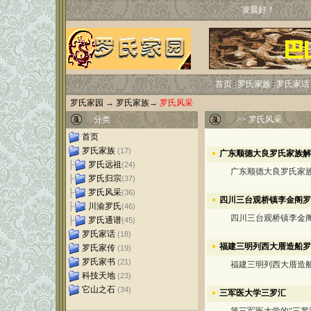
凌晨好！
首页
罗氏家族
罗氏家话
罗氏家园
→
罗氏家族
→
罗氏风采
分类
>>
罗氏风采
首页
罗氏家族
(17)
广东顺德大良罗氏家族解
├
罗氏远祖
(24)
广东顺德大良罗氏家
├
罗氏归宗
(37)
├
罗氏风采
(36)
四川三台观桥镇李金阁罗
├
川渝罗氏
(46)
四川三台观桥镇李金阁
├
罗氏通谱
(45)
罗氏家话
(18)
福建三明列西大厝造船罗
罗氏家传
(19)
罗氏家书
(21)
福建三明列西大厝造船
科技天地
(23)
它山之石
(34)
三军医大学三罗汇