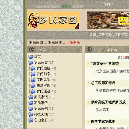
下午好！
首页
罗氏家族
罗氏家话
罗氏家园
→
罗氏家族
→
川渝罗氏
分类
>>
川渝罗氏
首页
共
1529
罗氏家族
(17)
“川菜圣手”罗国荣
├
罗氏远祖
(24)
北京饭店国宴川菜特级
├
罗氏归宗
(37)
├
罗氏风采
(36)
总工程师罗寿丹
├
川渝罗氏
(46)
享受政府特殊津贴的
├
罗氏通谱
(45)
罗氏家话
(18)
供水高级工程师罗万成
罗氏家传
(19)
罗氏家书
(21)
供水高工
科技天地
(23)
它山之石
(34)
医学专家罗载刚