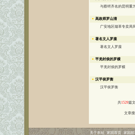
与蔡锷齐名的昆明重九
高政师罗山清
广安地区烟革专卖局
著名文人罗庺
著名文人罗庺
平羌封侯的罗横
平羌封侯的罗横
汉平侯罗衡
汉平侯罗衡
共
1529
篇
文章搜
关于本站
家园首页
家园邮