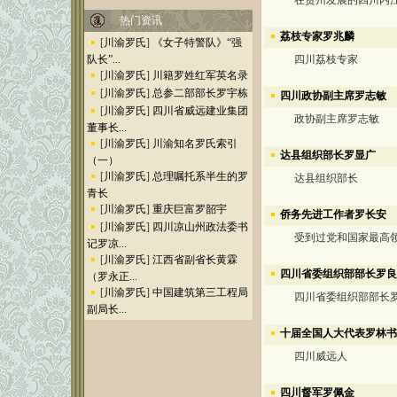
在贵州发展的四川内江
热门资讯
荔枝专家罗兆麟
[
川渝罗氏
]
《女子特警队》“强
队长”...
四川荔枝专家
[
川渝罗氏
]
川籍罗姓红军英名录
[
川渝罗氏
]
总参二部部长罗宇栋
四川政协副主席罗志敏
[
川渝罗氏
]
四川省威远建业集团
政协副主席罗志敏
董事长...
[
川渝罗氏
]
川渝知名罗氏索引
达县组织部长罗显广
（一）
[
川渝罗氏
]
总理嘱托系半生的罗
达县组织部长
青长
[
川渝罗氏
]
重庆巨富罗韶宇
侨务先进工作者罗长安
[
川渝罗氏
]
四川凉山州政法委书
受到过党和国家最高领
记罗凉...
[
川渝罗氏
]
江西省副省长黄霖
四川省委组织部部长罗良
（罗永正...
[
川渝罗氏
]
中国建筑第三工程局
四川省委组织部部长罗
副局长...
十届全国人大代表罗林书
四川威远人
四川督军罗佩金