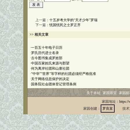
上一篇：
十五岁考大学的“天才少年”罗瑞
下一篇：
忧国忧民之士罗正齐
>> 相关文章
·
一百五十年电子日历
·
罗氏历代进士名录
·
古今图书集成罗姓部
·
中国百家姓氏来源与郡望
·
何为离岸社团和山寨社团
·
“中华”“世界”等字样的社团必须经严格批准
·
关于网络信息保护的决定
·
国务院社会团体登记管理条例
关于本站
家园首页
家园邮
家园地址：
https:/
家园创建：
罗良富
技术支