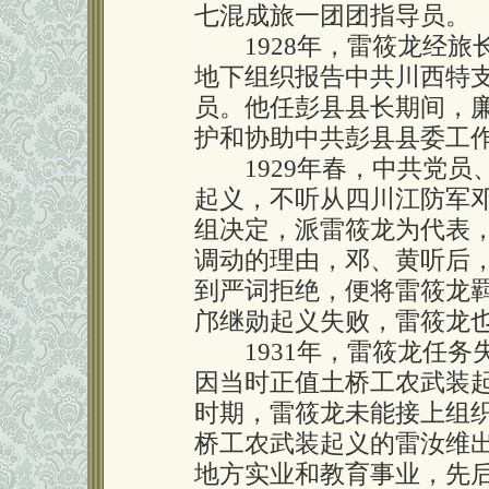
七混成旅一团团指导员。
1928年，雷筱龙经旅
地下组织报告中共川西特
员。他任彭县县长期间，
护和协助中共彭县县委工
1929年春，中共党员
起义，不听从四川江防军
组决定，派雷筱龙为代表
调动的理由，邓、黄听后
到严词拒绝，便将雷筱龙羁
邝继勋起义失败，雷筱龙
1931年，雷筱龙任务
因当时正值土桥工农武装
时期，雷筱龙未能接上组
桥工农武装起义的雷汝维
地方实业和教育事业，先