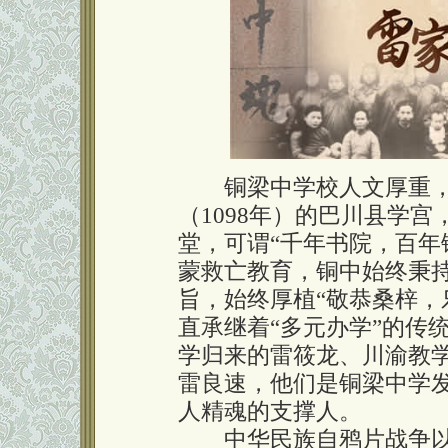
铜梁中学校人文厚重，
（1098年）的巴川县学宫
堂，可谓“千年书院，百年
蒙救亡教育，铜中始终秉持
旨，始终厚植“敬恭桑梓，
直承继着“多元办学”的传
学归来的雷筱龙、川渝教
雷良速，他们是铜梁中学
人精魂的支撑人。
中华民族自鸦片战争以