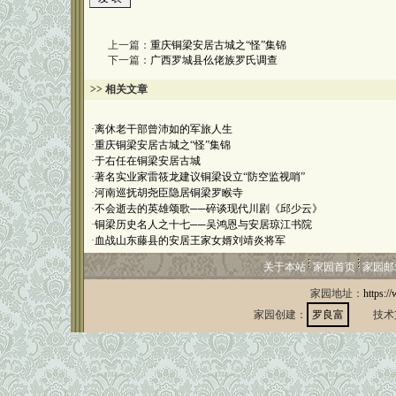
上一篇：
重庆铜梁安居古城之“怪”集锦
下一篇：
广西罗城县仫佬族罗氏调查
>> 相关文章
·
离休老干部曾沛如的军旅人生
·
重庆铜梁安居古城之“怪”集锦
·
于右任在铜梁安居古城
·
著名实业家雷筱龙建议铜梁设立“防空监视哨”
·
河南巡抚胡尧臣隐居铜梁罗睺寺
·
不会逝去的英雄颂歌──碎谈现代川剧《邱少云》
·
铜梁历史名人之十七──吴鸿恩与安居琼江书院
·
血战山东藤县的安居王家女婿刘靖炎将军
关于本站
家园首页
家园邮
家园地址：
https:/
家园创建：
罗良富
技术支