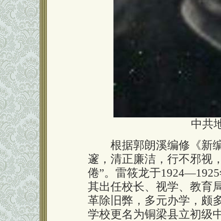
中共
根据郭朗溪编修《新编铜
邃，清正廉洁，行不邪视
倦”。雷筱龙于1924—1
其出任校长、视学、教育
革除旧弊，多元办学，颇多
学校更名为铜梁县立初级