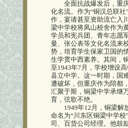
全面抗战爆发后，重庆
化名流。作为“铜汉总联社
作，宴请甚至资助流亡入
梁中学校将凤山校舍作为黄埔
学员和宪兵团、青年志愿
曼、张公表等文化名流来
势，培育学生保家卫国的
生学贯中西素养。其间，铜
至1943年7月，学校增
县立中学。这一时期，国
遭破坏，但重庆作为陪都
汇聚于斯，铜梁中学承继
育，弦歌不绝。
1949年12月，铜梁解
命名为“川东区铜梁中学校
司、百货公司经理。他鼓