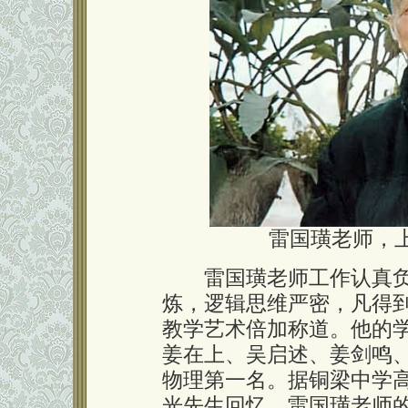
雷国璜老师，
雷国璜老师工作认真负
炼，逻辑思维严密，凡得
教学艺术倍加称道。他的
姜在上、吴启述、姜剑鸣
物理第一名。据铜梁中学高
光先生回忆，雷国璜老师