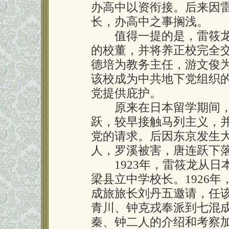
办高中以资衔接。后来因雷
长，办高中之事搁浅。
值得一提的是，雷筱龙还
的校董，并将养正校完全
德培为教务主任，游文俊
该校成为中共地下党组织
党提供庇护。
原来在日本留学期间，
跃，较早接触马列主义，
党的请求。后因东京发生
人，罗溪被害，唐连跃下
1923年，雷筱龙从日本返
梁县立中学校长。1926
成旅旅长刘丹五邀请，任该
青川、钟克戎奉派到七混
秦、钟二人的介绍和考察