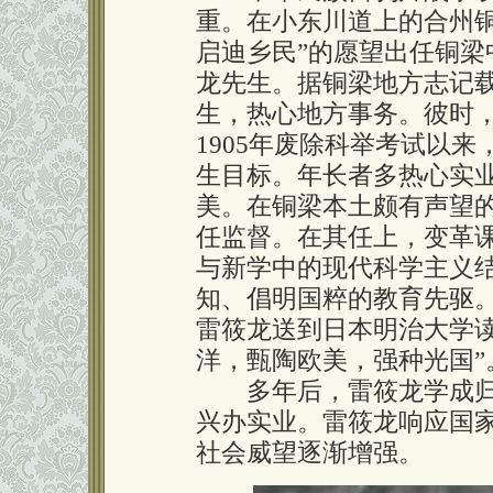
重。在小东川道上的合州
启迪乡民”的愿望出任铜
龙先生。据铜梁地方志记
生，热心地方事务。彼时
1905年废除科举考试以
生目标。年长者多热心实
美。在铜梁本土颇有声望
任监督。在其任上，变革
与新学中的现代科学主义
知、倡明国粹的教育先驱
雷筱龙送到日本明治大学
洋，甄陶欧美，强种光国”
多年后，雷筱龙学成归
兴办实业。雷筱龙响应国
社会威望逐渐增强。