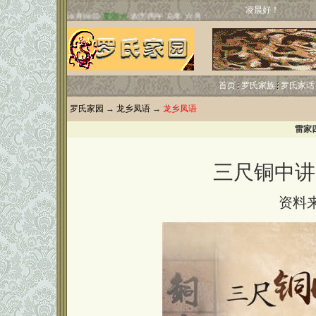
凌晨好！
首页
罗氏家族
罗氏家话
罗氏家园
→
龙乡凤语
→
龙乡凤语
雷家
三尺铜中讲
资料