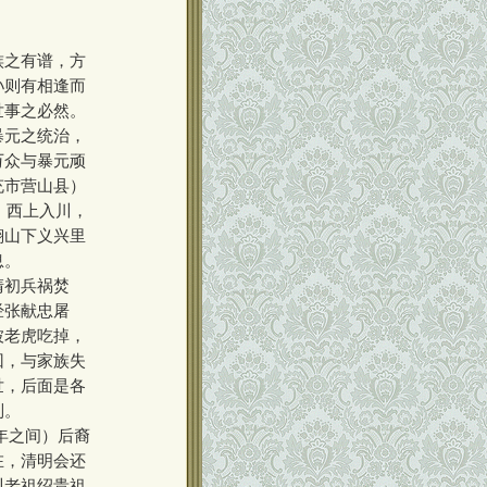
族之有谱，方
孙则有相逢而
世事之必然。
暴元之统治，
万众与暴元顽
充市营山县）
，西上入川，
翔山下义兴里
息。
清初兵祸焚
经张献忠屠
被老虎吃掉，
回，与家族失
世，后面是各
列。
年之间）后裔
在，清明会还
川老祖绍贵祖