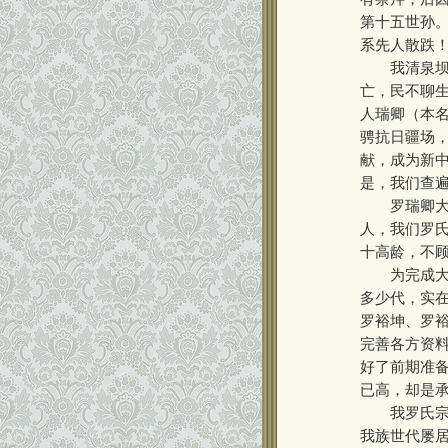
第十五世孙。
系先人散跌
我清泉坝罗
亡，民不聊
人瑞卿（本
骋抗日疆场
献，成为新
是，我们查
罗瑞卿大将
人，我们罗
十高龄，不
为完成大将
多少代，实
罗裕坤、罗
完善各方资
好了前期准备
已高，却是
我罗氏宗族
我族世代屡