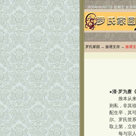
罗氏家园
→
族谱文存
→
族谱
●
清·罗为赓
推本从来明
则私，非其
配生卒，其
尔。罗氏世
取上第，立
每与宗人约