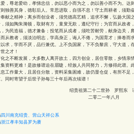
互爱，尊老爱幼，孝悌忠信，勿以恶小而为之，勿以善小而不为。达
穷则独善其身，德彰后人。常思进取，自强不息！守土而耕者，须勤
于奉献之精神；离乡而创业者，须凭德高艺精，追求不懈，弘扬大国
者，须如陶朱漪顿，取财有方，童叟无欺，遵纪守行；为官而从政者
风，为民造福，德才兼备；投笔而从戎者，须吃苦耐劳，献身边关，
帐而从教者，须淡泊明志，学高身正，诲人不倦，为国育才；捧卷而
孜以求，学而不厌，品行兼优。上不负国家，下不负黎庶，守大道，
后世之才！
之不断发展，大多数人离开故土，四方创业，居住零散，乡情亲
收集资料更难！是故修谱迫在眉睫，经族人共同努力，方修得此谱。
信息工作量大，且居住分散，资料采集困难，故仍显仓促，有所不足
谅。同时寄望于后世子孙每三十年后再次续谱！
绍贵祖第二十二世孙 罗熙东 
二零二一年八月
000000
四川南充绍贵、营山天祥公系
浙江孝丰知县罗为赓