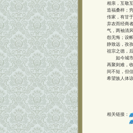
相亲，互敬
造福桑梓；
传家，有甘
弃农而经商
气，两袖清
怨无悔；设
静致远，孜
祖宗之德，
如今城市化
再聚则难，
间不短，但
希望族人体
相关链接：
相关链接：