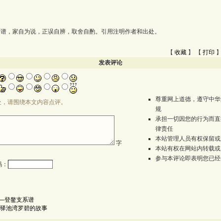
为谱，家自为说，正误自辨，取舍自酌。引用注明作者和出处。
【
收藏
】 【
打印
】
发表评论
尊重网上道德，遵守中华
处，请围绕本文内容点评。
规
承担一切因您的行为而直
律责任
本站管理人员有权保留或
字
本站有权在网站内转载或
参与本评论即表明您已经
码：
─登鳌支系谱
驿池湾罗碧的故事