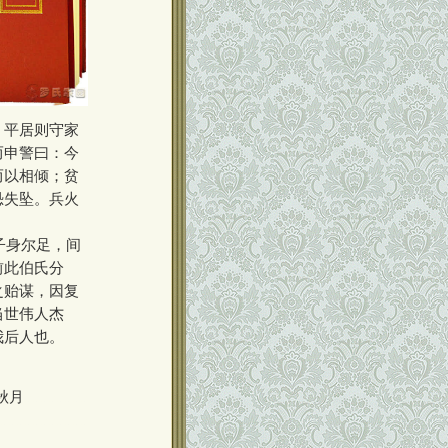
，平居则守家
而申警曰：今
而以相倾；贫
恐失坠。兵火
子身尔足，间
前此伯氏分
之贻谋，因复
当世伟人杰
我后人也。
秋月
00000000
00000000000