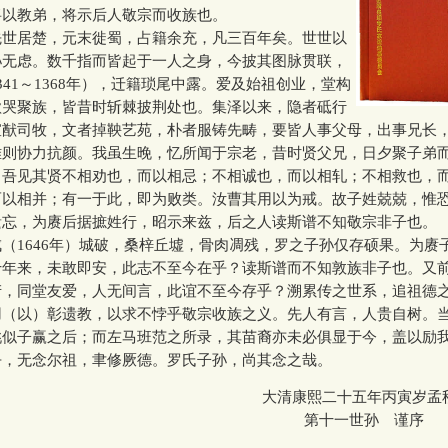
将以教弟，将示后人敬宗而收族也。
居楚，元末徙蜀，占籍余充，凡三百年矣。世世以
孙无虑。数千指而皆起于一人之身，今披其图脉贯联，
341～1368年），迁籍琐尾中露。爱及始祖创业，堂构
歌哭聚族，皆昔时斩棘披荆处也。集泽以来，隐者砥行
宣猷司牧，文者掉鞅艺苑，朴者服铸先畴，要皆人事父母，出事兄长
难则协力抗颜。我虽生晚，忆所闻于宗老，昔时贤父兄，日夕聚子弟
，吾见其贤不相劝也，而以相忌；不相诚也，而以相轧；不相救也，
而以相并；有一于此，即为败类。汝曹其用以为戒。故子姓兢兢，惟
遗忘，为赓后据摭姓行，昭示来兹，后之人读斯谱不知敬宗非子也。
1646年）城破，桑梓丘墟，骨肉凋残，罗之子孙仅存硕果。为赓
十年来，未敢即安，此志不至今在乎？读斯谱而不知敦族非子也。又
产，同堂友爱，人无间言，此谊不至今存乎？溯累传之世系，追祖德
用（以）彰遗教，以求不悖乎敬宗收族之义。先人有言，人贵自树。
姚似子赢之后；而左马班范之所录，其苗裔亦未必俱显于今，盖以励
无念尔祖，聿修厥德。罗氏子孙，尚其念之哉。
大清康熙二十五年丙寅岁孟
第十一世孙 谨序
000