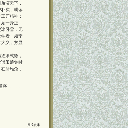
则兼济天下，
奋朴实，耕读
之工匠精神；
，须一身正
爬冰卧雪，无
求学者，须宁
存大义，方显
情逐渐式微，
此谱虽筹集时
，在所难免，
谨序
00000000
00000000000
罗氏资讯