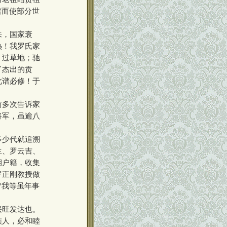
谱而使部分世
来，国家衰
热！我罗氏家
，过草地；驰
了杰出的贡
此谱必修！于
。
前多次告诉家
将军，虽逾八
多少代就追溯
生、罗云吉、
期户籍，收集
罗正刚教授做
”我等虽年事
兴旺发达也。
族人，必和睦