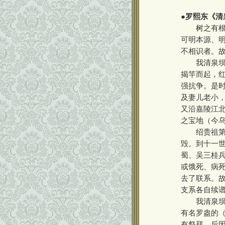
●
罗熙东《清
树之有根，
可明本源、
不相识者。
我清泉坝罗
揭竿而起，
强抗争。是
及妻儿老小，
又沿嘉陵江
之宝地（今
绍贵祖第七
毁。到十一
蜀、吴三桂
或饿死、病
去了联系。
支系各自续
我清泉坝罗氏
有名罗盎的
有祭拜，后