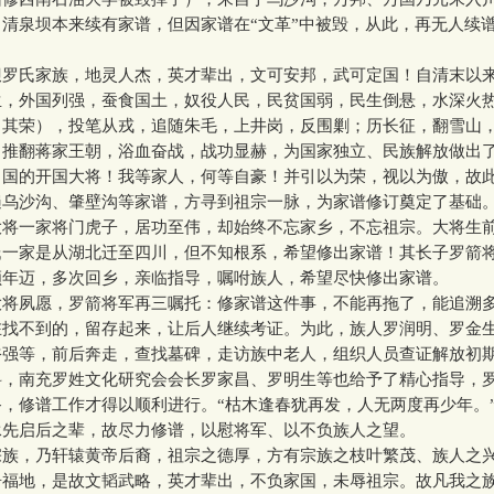
清泉坝本来续有家谱，但因家谱在“文革”中被毁，从此，再无人续
！
氏家族，地灵人杰，英才辈出，文可安邦，武可定国！自清末以
生，外国列强，蚕食国土，奴役人民，民贫国弱，民生倒悬，水深火
名其荣），投笔从戎，追随朱毛，上井岗，反围剿；历长征，翻雪山
，推翻蒋家王朝，浴血奋战，战功显赫，为国家独立、民族解放做出
中国的开国大将！我等家人，何等自豪！并引以为荣，视以为傲，故
遍乌沙沟、肇壁沟等家谱，方寻到祖宗一脉，为家谱修订奠定了基础
一家将门虎子，居功至伟，却始终不忘家乡，不忘祖宗。大将生
氏一家是从湖北迁至四川，但不知根系，希望修出家谱！其长子罗箭
顾年迈，多次回乡，亲临指导，嘱咐族人，希望尽快修出家谱。
夙愿，罗箭将军再三嘱托：修家谱这件事，不能再拖了，能追溯
在找不到的，留存起来，让后人继续考证。为此，族人罗润明、罗金
裕强等，前后奔走，查找墓碑，走访族中老人，组织人员查证解放初
料，南充罗姓文化研究会会长罗家昌、罗明生等也给予了精心指导，
，修谱工作才得以顺利进行。“枯木逢春犹再发，人无两度再少年。
承先启后之辈，故尽力修谱，以慰将军、以不负族人之望。
，乃轩辕黄帝后裔，祖宗之德厚，方有宗族之枝叶繁茂、族人之
居福地，是故文韬武略，英才辈出，不负家国，未辱祖宗。故凡我之