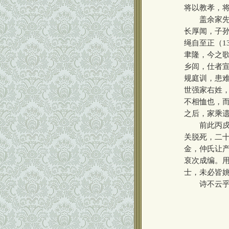
将以教孝，
盖余家先世
长厚闻，子
绳自至正（1
聿隆，今之
乡闾，仕者
规庭训，患
世强家右姓
不相恤也，
之后，家乘
前此丙戍（
关脱死，二
金，仲氏让
裒次成编。
士，未必皆
诗不云乎，