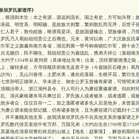
泉坝罗氏家谱序》
根强则木壮；水之有源，源远则流长。国之有史，方可知兴替；
明亲疏、明世系、明昭穆。是故族大则繁，繁则散乱而无序，后世子
故仁人君子，敦伦睦族，唯谱焉是详。是故国盛修志，望族修谱，乃
氏乃入蜀始祖绍贵公之后裔也。元末，黄河以南，广大汉族反抗
红巾军之义旗遍布南方各省，湖北荆襄一带号称南锁红巾军，拥十余
时兵戈频仍，民不聊生。我祖绍贵公为避战乱，携弟天祥公（落籍南
大约于1354年从黄州府（具体地址失考）出发，历经瞿塘滟滪之险
北上，辗转多处，方寻得顺庆府南充县君子乡（今嘉陵区石楼乡）凤
乌沙沟），见山川俊伟，土肥水美，遂在此落籍，生根开花，繁衍生
世孙明正德举人、辛未进士、御史公罗玉曾修有家谱，可惜明末
世清顺治举人、浙江湖州县令、行人司行人为赓祖重修家谱。但此时
兵乱、清兵豪格屠杀等兵爽过后，罗氏族人或者被杀，或者逃匿，或
死他乡者众，仅仅百存一二，加之逃匿者诸多先人后居他乡，未曾返
故为赓公谱未能全部记载，仍有诸多散失，且为赓祖谱只记载到十二
谱，并不兼顾其他支系，故我清泉坝罗氏亦不在其他支系所修家谱之
数代传言老祖中有万邦、万国兄弟（大约出生在1700年至1710
（其墓地在清泉坝青杠岭后的山坡上【地名：赵家垭】，解放初期尚
因修西南石油大学被毁掉了），来自于乌沙沟，万邦、万国乃元末入