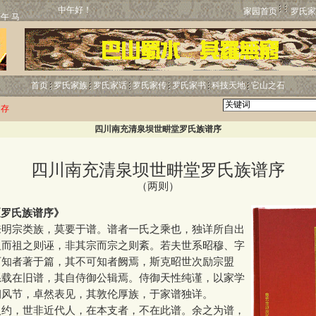
中午好！
家园首页
罗氏家
首页
罗氏家族
罗氏家话
罗氏家传
罗氏家书
科技天地
它山之石
文存
四川南充清泉坝世畊堂罗氏族谱序
四川南充清泉坝世畊堂罗氏族谱序
（两则）
《罗氏族谱序》
宗类族，莫要于谱。谱者一氏之乘也，独详所自出
祖而祖之则诬，非其宗而宗之则紊。若夫世系昭穆、字
可知者著于篇，其不可知者阙焉，斯克昭世次励宗盟
系载在旧谱，其自侍御公辑焉。侍御天性纯谨，以家学
朝风节，卓然表见，其敦伦厚族，于家谱独详。
，世非近代人，在本支者，不在此谱。余之为谱，