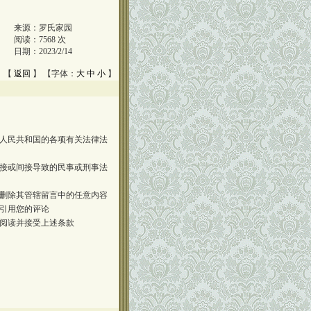
来源：
罗氏家园
阅读：
7568
次
日期：
2023/2/14
 【
返回
】 【字体：
大
中
小
】
人民共和国的各项有关法律法
接或间接导致的民事或刑事法
删除其管辖留言中的任意内容
引用您的评论
阅读并接受上述条款