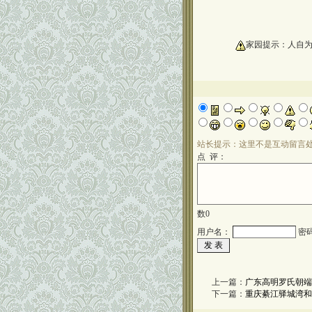
oooooooooo
家园提示：人自
站长提示：这里不是互动留言
点 评：
数
0
用户名：
密
上一篇：
广东高明罗氏朝端
下一篇：
重庆綦江驿城湾和