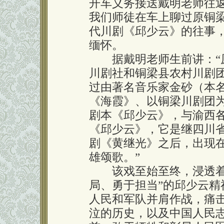
开车义务接送戴明老师往
我们师徒在车上聊过原铜
代川剧《邱少云》的往事
缅怀。
据戴明老师生前讲：“原
川剧社和铜梁县农村川剧
过由著名音乐家金砂（本
《海霞》、以铜梁川剧团
剧本《邱少云》，与渝西
《邱少云》，它是继四川
剧《黄继光》之后，出现
雄颂歌。”
该戏至始至终，浸透着“
局、勇于担当”的邱少云
人民和军队并肩作战，痛
泣的历史，以及中国人民