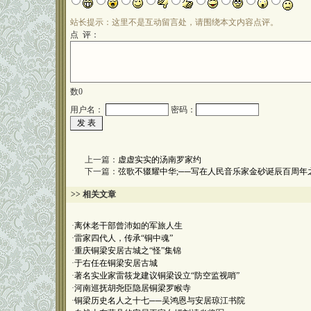
站长提示：这里不是互动留言处，请围绕本文内容点评。
点 评：
数
0
用户名：
密码：
上一篇：
虚虚实实的汤南罗家约
下一篇：
弦歌不辍耀中华;──写在人民音乐家金砂诞辰百周年
>> 相关文章
·
离休老干部曾沛如的军旅人生
·
雷家四代人，传承“铜中魂”
·
重庆铜梁安居古城之“怪”集锦
·
于右任在铜梁安居古城
·
著名实业家雷筱龙建议铜梁设立“防空监视哨”
·
河南巡抚胡尧臣隐居铜梁罗睺寺
·
铜梁历史名人之十七──吴鸿恩与安居琼江书院