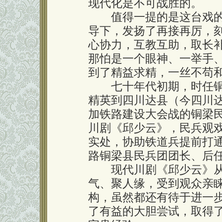
现代化是不可战胜的。
值得一提的是这台戏的
导下，发扬了再接再厉，
心协力，互教互助，取长
那怕是一个眼神、一举手
到了精益求精，一丝不苟
七十年代初期，时任铜
精英到四川达县（今四川
加铁路建设大会战的铜梁
川剧《邱少云》，民兵观
实处，协助铁道兵提前打
路铜梁县民兵团团长、后
现代川剧《邱少云》从
气、聚人缘，受到观众亲
构，虽然都还有待于进一
了有益的大胆尝试，取得