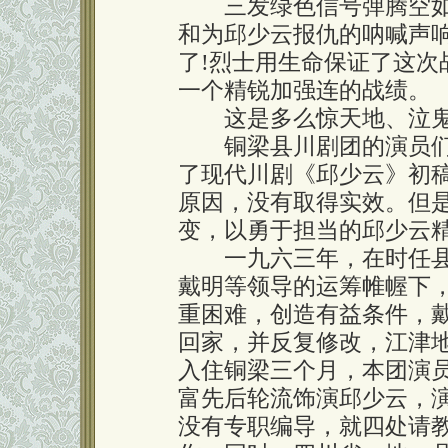
三发绿色信号弹腾空如
和为邱少云报仇的呐喊声响
了!烈士用生命保证了这次
一个精锐加强连的战绩。
这是多么惊天地、泣鬼
铜梁县川剧团的演员们
了现代川剧《邱少云》初
原因，没有取得实效。但
变，以勇于担当的邱少云
一九六三年，在时任县
戴明等领导的运筹帷幄下
重困难，创造有益条件，
回家，并反复修改，江津
入住铜梁三个月，本团演
富先后轮流饰演邱少云，
没有专职编导，就四处请