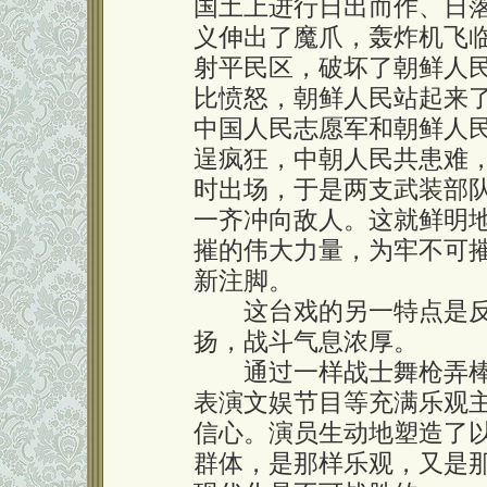
国土上进行日出而作、日
义伸出了魔爪，轰炸机飞
射平民区，破坏了朝鲜人
比愤怒，朝鲜人民站起来了
中国人民志愿军和朝鲜人
逞疯狂，中朝人民共患难
时出场，于是两支武装部
一齐冲向敌人。这就鲜明
摧的伟大力量，为牢不可
新注脚。
这台戏的另一特点是反
扬，战斗气息浓厚。
通过一样战士舞枪弄棒
表演文娱节目等充满乐观
信心。演员生动地塑造了
群体，是那样乐观，又是