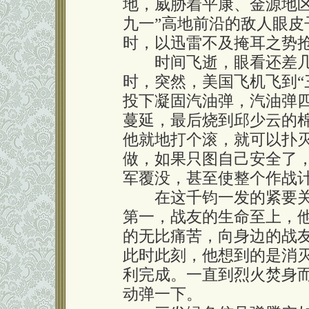
地，威胁着平康、金源地
九一”高地前沿的敌人眼
时，以迅雷不及掩耳之势
时间飞逝，眼看还差几
时，突然，美国飞机飞到“
投下凝固汽油弹，汽油弹
蔓延，最后烧到邱少云的
他就地打个滚，就可以扑
做，如果只图自己安全了
军覆没，甚至使整个作战
在这千钧一发的紧要关
第一，战友的生命至上，
的无比痛苦，向身边的战友
此时此刻，他想到的是消
利完成。一直到烈火焚身
动弹一下。