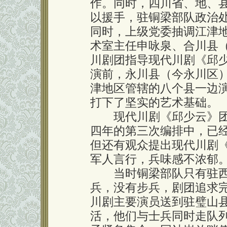
作。同时，四川省、地、
以援手，驻铜梁部队政治
同时，上级党委抽调江津
术室主任申咏泉、合川县
川剧团指导现代川剧《邱
演前，永川县（今永川区
津地区管辖的八个县一边
打下了坚实的艺术基础。
现代川剧《邱少云》团
四年的第三次编排中，已
但还有观众提出现代川剧
军人言行，兵味感不浓郁
当时铜梁部队只有驻西
兵，没有步兵，剧团追求
川剧主要演员送到驻璧山
活，他们与士兵同时走队