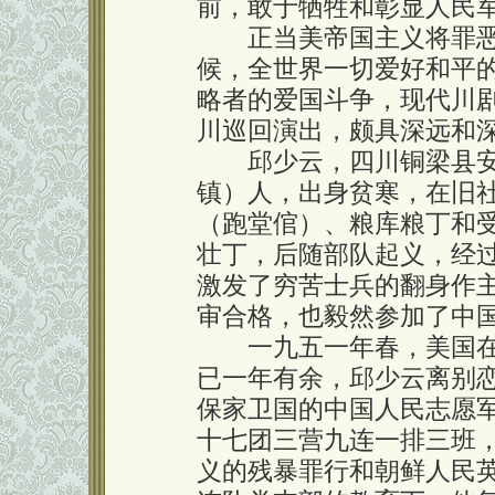
前，敢于牺牲和彰显人民军
正当美帝国主义将罪恶
候，全世界一切爱好和平
略者的爱国斗争，现代川
川巡回演出，颇具深远和
邱少云，四川铜梁县安
镇）人，出身贫寒，在旧
（跑堂倌）、粮库粮丁和
壮丁，后随部队起义，经过
激发了穷苦士兵的翻身作
审合格，也毅然参加了中
一九五一年春，美国在
已一年有余，邱少云离别
保家卫国的中国人民志愿
十七团三营九连一排三班
义的残暴罪行和朝鲜人民