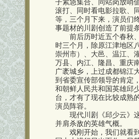
子紧急集合、同站岗放哨
滚打、同时看电影拉歌、
等，三个月下来，演员们终
事题材的川剧创造了前提
前后历时近五个春秋、
时三个月，除原江津地区
崇州市）、大邑、温江、
万县、内江、隆昌、重庆
广袤城乡，上过成都锦江
到省委宣传部领导的肯定
和朝鲜人民共和国英雄邱
台，才有了现在比较成熟
演员阵容。
现代川剧《邱少云》这
并肩杀敌的英雄气概。
戏刚开始，我们就看到