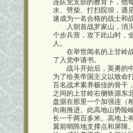
连队党支部的教育下，他
水、劈柴、打扫院坝，遇
速成为一名合格的战士和
入朝首战罗家山，消灭
个步兵营，攻下此山时，
人。
在举世闻名的上甘岭战
了入党申请书。
战斗开始后，英勇的中
为了给美帝国主义以致命
百名战术素养极佳的骨干
之间的上甘岭右侧铁源东北
盘据在那里一个加强连（
向南推进。此高地山势险
长一千两百多米。高地上
翼前哨阵地支撑点和屏障