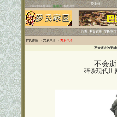
晚上好！
首页
罗氏家族
罗氏家话
罗氏家园
→
龙乡凤语
→
龙乡凤语
不会逝去的英雄
不会逝
──碎谈现代川剧《