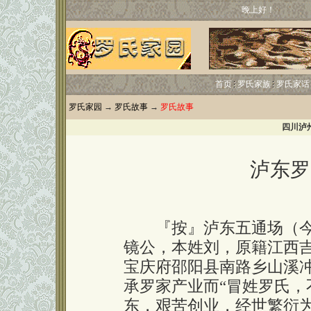
晚上好！
首页
罗氏家族
罗氏家话
罗氏家园
→
罗氏故事
→
罗氏故事
四川泸
泸东罗
『按』泸东五通场（今
镜公，本姓刘，原籍江西
宝庆府邵阳县南路乡山溪
承罗家产业而“冒姓罗氏，
东，艰苦创业，经世繁衍