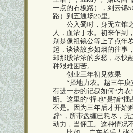
一点的石板路），到云锦5
路）到五通场20里。
公入蜀时，身无立锥之
人，血浓于水。初来乍到
别是像祖镜公等上了点年
起，谈谈故乡如烟的往事
却那股浓浓的乡愁，尽快
种艰难困苦。
创业三年初见效果
“择地力农。越三年庚寅
有进一步的记叙如何“力农
断。这里的“择地”是指“插
不是。因为三年后才开始购
辟”，所带盘缠已耗尽，
动力，当佣工。这种情况
比如 ，广东长乐人张文