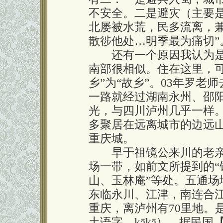
不安全。二是避灾（主要
北屡被水荒，民多流离，
散徏他处…明季最为痛切”
还有一个原因我认为是
南部很相似。住在这里，可
乡”为“故乡”。03年罗
一路就经过湖南永州、邵
光，与四川泸州几乎一样
多聚居在远离城市的边远
重庆城。
早于祖镜公来川的老亲
场一带，如前文所提到的“
山、玉林庵”等处。五通
东临永川、江津，南连合
重庆，离泸州有70里地。
土语字，kākā）。据民