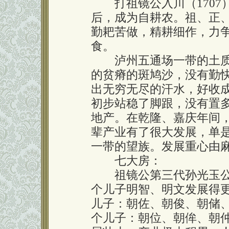
打祖镜公入川（1707）
后，成为自耕农。祖、正、
勤耙苦做，精耕细作，力
食。
泸州五通场一带的土质
的贫瘠的斑鸠沙，没有勤
出无穷无尽的汗水，好收
初步站稳了脚跟，没有置多
地产。在乾隆、嘉庆年间，
辈产业有了很大发展，单是
一带的望族。发展重心由
七大房：
祖镜公第三代孙光玉公
个儿子明智、明文发展得
儿子：朝佐、朝俊、朝储
个儿子：朝位、朝侔、朝