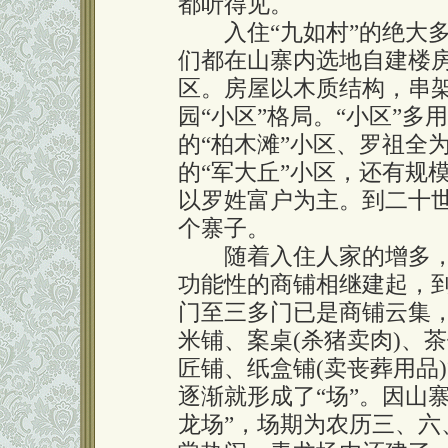
都听得见。
入住“九如村”的绝大多
们都在山寨内选地自建楼
区。房屋以木质结构，串
园“小区”格局。“小区”
的“柏木滩”小区、罗祖全
的“军大丘”小区，还有规模
以罗姓富户为主。到二十
个寨子。
随着入住人家的增多，
功能性的商铺相继建起，
门至三多门已是商铺云集
米铺、案桌(杀猪卖肉)、
匠铺、纸盒铺(卖丧葬用品
逐渐就形成了“场”。因山
龙场”，场期为农历三、