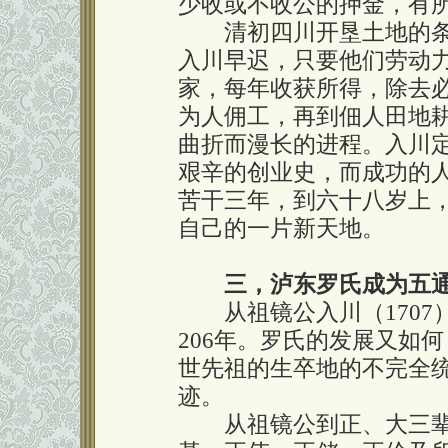
少收或不收公的押金，有
清初四川开垦土地的条
入川早迟，只要他们劳动
家，每年收获所得，除去
为人佣工，再到佃人田地
曲折而漫长的进程。入川
艰辛的创业史，而成功的
苦干三年，到六十八岁上
自己的一片新天地。
三，泸东罗氏成为五
从祖镜公入川（1707）
206年。罗氏的发展又如
世先祖的生卒地的不完全
迹。
从祖镜公到正、大三辈