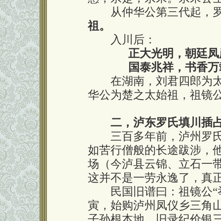
从仲华公第三代起，罗
祖。
入川后：
正大光明，朝廷凤
国泰兆祥，书香万
在湖南，刘君四郎为太
华公为楚之太始祖，祖镜
二，泸东罗氏填川插
三百多年前，泸州罗氏
如苦行僧般的长途跋涉，
场（今泸县云锦、立石一
这并不是一劳永逸了，真
民国旧谱曰：祖镜公“举
寅，始购泸州凤仪乡三角
子孙根本地。旧录纪价银