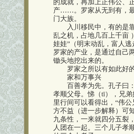
的成就，再加上正伟公、
产……。罗家从无到有，
门大族。
入川移民中，有的是靠当
乱之机，占地几百上千亩 
娃娃”（明末动乱，富人
罗家的产业，是通过自己
锄头地挖出来的。
罗家之所以有如此好的
家和万事兴
百善孝为先。孔子曰：“
孝顺父母。悌（tī），兄
里行间可以看得出，“伟
方不益（进一步解释）可
九条性，一来就四分五裂
人团在一起。三个儿子孝