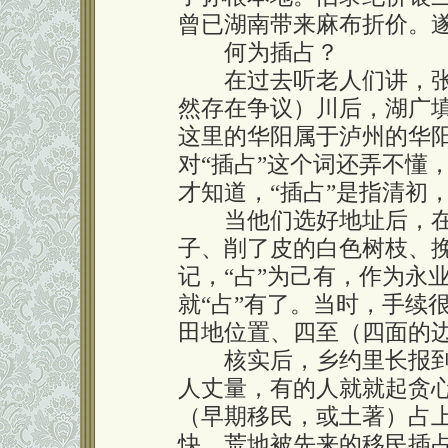
曾已湖南带来麻布折价。遂
何为插占？
在过去听老人们讲，张
然存在争议）川后，湖广
这里的华阳属于泸州的华阳
对“插占”这个词还弄不懂
才知道，“插占”是指清初
当他们选好地址后，在要
子、削了皮的白色树枝、
记，“占”为己有，作为永业
就“占”有了。当时，手续
田地位置、四至（四面的
核实后，乡约里长报到
人丈量，有的人就就起贪
（早期移民，或土著）占
快，荒地被先来的移民插占