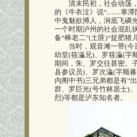
清末民初，社会动荡，
的《牛衣泣》说“……寒
中鬼魅欲搏人，涧底飞磷光
一个时期泸州的社会混乱
备“棒老二”(土匪)“捉肥猪
当时，观音滩一带(今百
幼堂(筱灜兄)、罗筱灜(
期间，朱、罗交往甚密。
县参议员)、罗次灜(字顺
内阁中书)三兄弟都是有“出
群、罗巨光(号竹林居士)
烈)等都是泸东知名者。