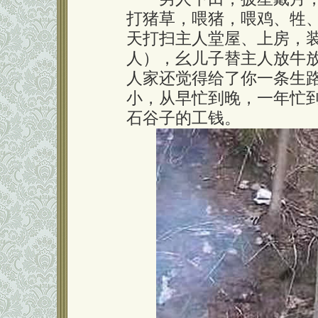
打猪草，喂猪，喂鸡、牲
天打扫主人堂屋、上房，
人），幺儿子替主人放牛放
人家还觉得给了你一条生
小，从早忙到晚，一年忙到
石谷子的工钱。