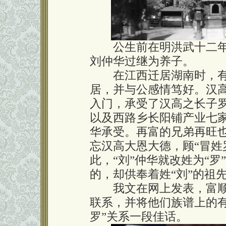
公生前在明洪武十二年已未
刘仲华过继为养子。
在江西迁居湖南时，有
居，并与公感情笃好。汉
入门，承受了汉高之长子
以及西路乡长阳铺产业七
华承受。再富的兄弟再旺
忘汉高大恩大德，顾“冒姓
此，“刘”仲华就改姓为“
的，却供奉着姓“刘”的祖
我文在网上发表，富顺
联系，并将他们族谱上的
罗”关系一段佳话。