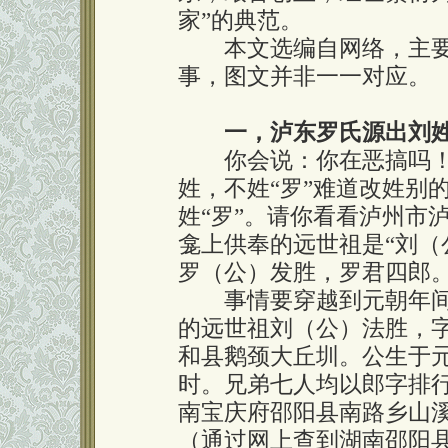
家”的典范。
本文选编自网络，主要
事，图文并非一一对应。
一，泸东罗氏源出刘
你会说：你在恶搞吗！?
姓，不姓“罗”难道改姓别
姓“罗”。请你看看泸州市
龛上供奉的远世祖是“刘（
罗（公）发胜，罗君四郎
事情要穿越到元朝年间
的远世祖刘（公）法胜，
和县鹅颈大丘圳。公生于元
时。兄弟七人均以郎字排
南宝庆府邵阳县南路乡山
（通过网上查到湖南邵阳