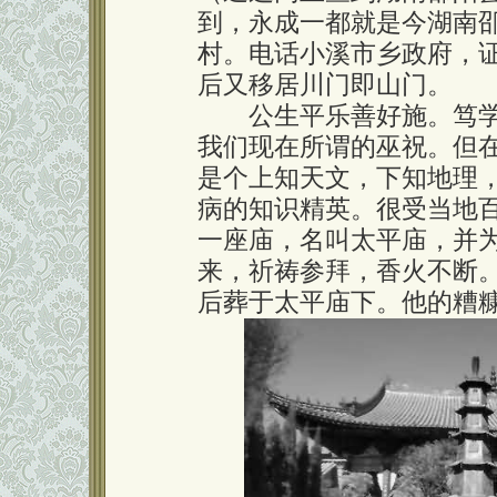
到，永成一都就是今湖南
村。电话小溪市乡政府，
后又移居川门即山门。
公生平乐善好施。笃学
我们现在所谓的巫祝。但
是个上知天文，下知地理
病的知识精英。很受当地
一座庙，名叫太平庙，并
来，祈祷参拜，香火不断
后葬于太平庙下。他的糟