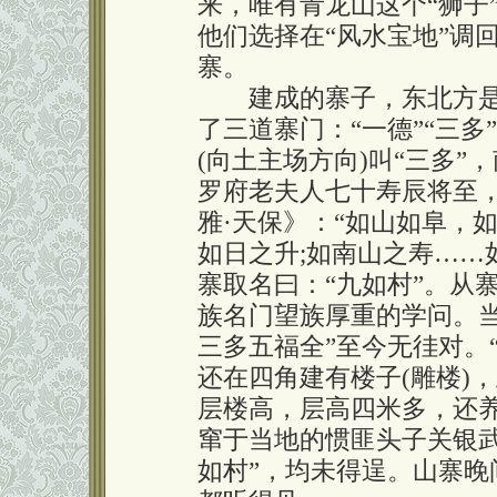
来，唯有青龙山这个“狮子
他们选择在“风水宝地”调回
寨。
建成的寨子，东北方是
了三道寨门：“一德”“三多”
(向土主场方向)叫“三多”
罗府老夫人七十寿辰将至，
雅·天保》：“如山如阜，
如日之升;如南山之寿……
寨取名曰：“九如村”。从
族名门望族厚重的学问。
三多五福全”至今无徍对。
还在四角建有楼子(雕楼)
层楼高，层高四米多，还
窜于当地的惯匪头子关银
如村”，均未得逞。山寨晚