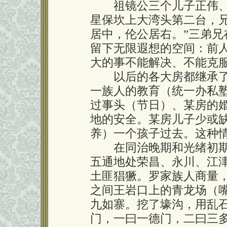
祖镜公三个儿子正伟、正
星保坎上大湾头第二台，
居中，伦公居右。”三弟
留下无限遐想的空间：前
大的事不能解决、不能克
以后的各大房都继承了
一族人的教育（统一办私
过事头（节日）、某房的
地的安全。某房儿子少或
养）一个孩子过去。这种
在同治晚期和光绪初期
五通地处荣昌、永川、江
土匪猖獗。罗家族人商量
之间王岩口上的青龙场（
九如寨。挖了壕沟，用乱
门，一曰一德门，二曰三多门