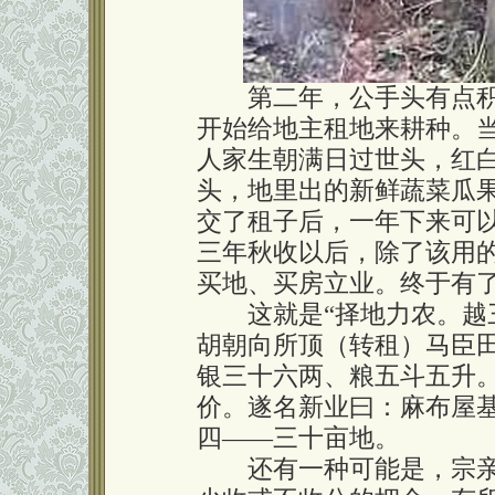
第二年，公手头有点积
开始给地主租地来耕种。
人家生朝满日过世头，红
头，地里出的新鲜蔬菜瓜果
交了租子后，一年下来可以分
三年秋收以后，除了该用
买地、买房立业。终于有
这就是“择地力农。越三
胡朝向所顶（转租）马臣
银三十六两、粮五斗五升
价。遂名新业曰：麻布屋基
四——三十亩地。
还有一种可能是，宗亲