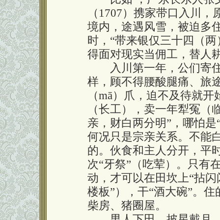
（1707）携家带口入川
境内，途遇风雪，被迫多住
时，“带来银仅三十四（两
得面对现实当佣工，替人
入川第一年，公们寄住
样，顾不得腰酸腿痛、旅
（mā）爪，迫不及待就开
（长工），卖一年犁冤（临
亲，财白两分明”，哪怕是“
何况只是宗亲关系。不能
的。伙食和主人分开，平
次“牙祭”（吃荤）。只有
动，才可以在田坎上“拈闪
楼板”），干“酒大碗”。
柴房、猪圈屋。
男人下田，披星戴月，