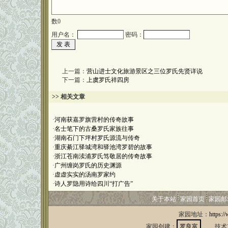
数
0
用户名：
密码：
上一篇：
营山进士文化旅游景区之三位罗氏先贤详说
下一篇：
上虞罗氏祥四房
>> 相关文章
·
河南获嘉罗旗营村的传奇故事
·
名士笔下的古桑罗氏家族往事
·
湖南石门下坪村罗氏源流与传奇
·
重庆綦江驿城湾和驿池湾罗碧的故事
·
浙江苍南渎浦罗氏笃敬居的传奇故事
·
广州缠岗罗氏的历史渊源
·
虚虚实实的汤南罗家约
·
诗人罗隐用诗给四川“打广告”
关于本站
家园首页
家园邮
家园地址：
https:/
家园创建：
罗良富
技术支