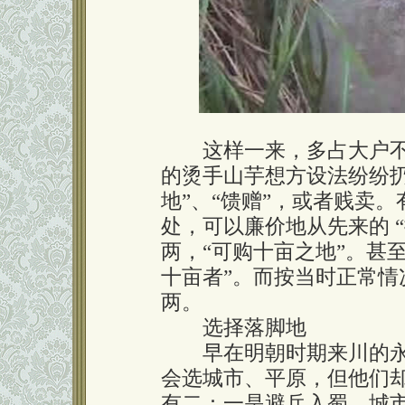
这样一来，多占大户不
的烫手山芋想方设法纷纷扔
地”、“馈赠”，或者贱卖
处，可以廉价地从先来的 
两，“可购十亩之地”。甚
十亩者”。而按当时正常情
两。
选择落脚地
早在明朝时期来川的永
会选城市、平原，但他们
有二：一是避兵入蜀，城