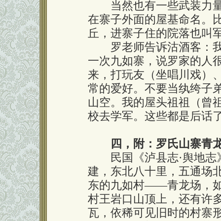
当然也有一些武装力量
在寨子外面的屋基命名。
丘，进寨子住的院落也叫
罗老师告诉沽酒客：我
一次九如寨，说罗家的人
来，打玩友（坐唱川戏）
常的爱好。不要当纨绔子
山空。我的屋头祖祖（曾
校去学军。这些都是后话
四，附：罗氏山寨青
民国《泸县志·舆地志》
建，东北八十里，五通场
东的九如村——青龙场，
村王岩口山顶上，还有许
瓦，依稀可见旧时的村寨