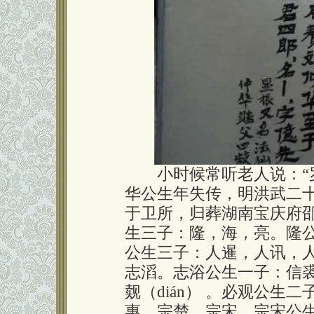
小时候常听老人说：“罗
华公生年失传，明洪武二十
于卫所，归葬湖南宝庆府
生三子：隆，海，亮。隆
公生三子：人暹，人讯，
志滔。志浴公生一子：信
觌（dián） 。必观公生
惠，宗楚，宗宋。宗宋公