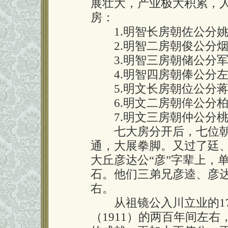
展壮大，产业极大积累，
房：
1.明智长房朝佐公分姚
2.明智二房朝俊公分烟
3.明智三房朝储公分军
4.明智四房朝俸公分左
5.明文长房朝位公分蒋
6.明文二房朝侔公分柏
7.明文三房朝仲公分桃
七大房分开后，七位朝
通，大展拳脚。又过了廷
大丘彦达公“彦”字辈上，
石。他们三弟兄彦逵、彦
右。
从祖镜公入川立业的17
（1911）的两百年间左