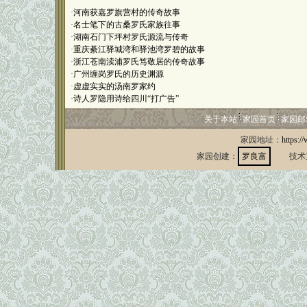
·
河南获嘉罗旗营村的传奇故事
·
名士笔下的古桑罗氏家族往事
·
湖南石门下坪村罗氏源流与传奇
·
重庆綦江驿城湾和驿池湾罗碧的故事
·
浙江苍南渎浦罗氏笃敬居的传奇故事
·
广州缠岗罗氏的历史渊源
·
虚虚实实的汤南罗家约
·
诗人罗隐用诗给四川“打广告”
关于本站
家园首页
家园邮
家园地址：
https:/
家园创建：
罗良富
技术支