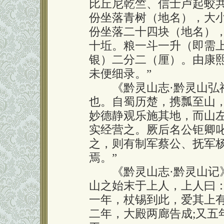
比丘尼乾竺、信士卢起蛟
份坐落青树（地名），大小
份坐落二十四块（地名），
十坵。粮一斗一升（即需
银）二分二（厘）。由康
未便细录。”
《黔灵山志·黔灵山弘福
也。自蜀历楚，携瓢至山
妙德静观乐施其地，而山
实经营之。厥后名公钜卿
之，则有制军蔡公、抚军
焉。”
《黔灵山志·黔灵山记》
山之始末于上人，上人曰
一年，杖锡到此，爱其上
二年，大殿两廊告成;又五