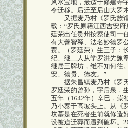
风水宝地，最适于修建寺宇
令迁移。后迁至后山大罗木
又据麦乃村《罗氏族谱
载：“罗氏原籍江西吉安
廷荣出任贵州按察使司一
有大善智释、法名妙德罗
费。（罗廷荣）生三子：
纪、继二人从学罗洪先豫
继居三牌坊，维不知何往
安、德贵、德友。”
据朱昌镇麦乃村《罗氏
罗廷荣的曾孙，字后泉，
五年（1642年）辛巳，崇
乃小寨于高坡头上。从《
坟墓是在死者生前就修造好
设被迫迁葬而遭到破坏。2