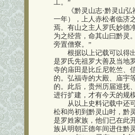
工。”
《黔灵山志·黔灵山弘福
一年），上人赤松者临济
焉。有山之主人罗氏妙德
为之经营，命其山曰黔灵
旁置僧寮。”
根据以上记载可以得出
是罗氏先祖罗大善及当地
寺的庙田是比丘尼乾竺、
的。弘福寺的大殿、庙宇
的。此后，贵州历届巡抚
进行扩建，才有今天的规
从以上史料记载中还可以
松和尚初到黔灵山时，黔
是罗姓家族，他们已在此
族从明朝正德年间进住黔