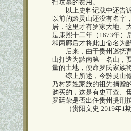
扫坟墓的费用。
以上史料记载中还告诉我
以前的黔灵山还没有名字
居，这里才有罗家大地、
是康熙十二年（1673年
和两廊后才将此山命名为
后来，由于贵州巡抚曹
山打造为黔南第一名山，
量的土地，便命罗氏家族
综上所述，今黔灵山修
乃村罗姓家族的祖先捐赠
购买的，这是有史可查、
罗廷荣是否出任贵州提刑
（贵阳文史 2019年1