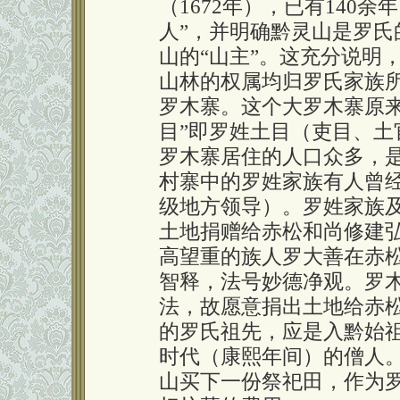
（1672年），已有140
人”，并明确黔灵山是罗氏
山的“山主”。这充分说明
山林的权属均归罗氏家族
罗木寨。这个大罗木寨原来
目”即罗姓土目（吏目、土
罗木寨居住的人口众多，
村寨中的罗姓家族有人曾
级地方领导）。罗姓家族
土地捐赠给赤松和尚修建
高望重的族人罗大善在赤
智释，法号妙德净观。罗
法，故愿意捐出土地给赤
的罗氏祖先，应是入黔始
时代（康熙年间）的僧人
山买下一份祭祀田，作为