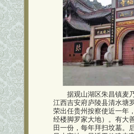
据观山湖区朱昌镇麦乃村
江西吉安府庐陵县清水塘罗
荣出任贵州按察使近一年
经楼脚罗家大地）。有大
田一份，每年拜扫坟墓。