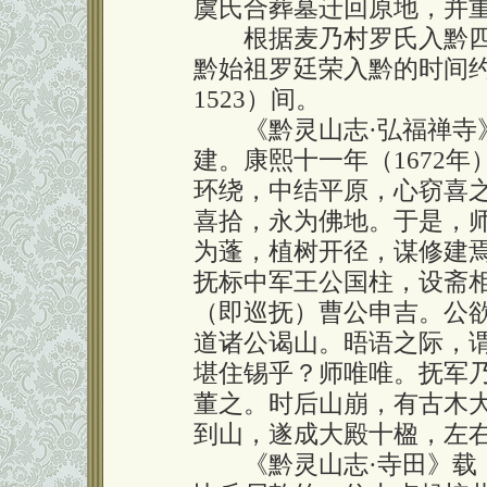
虞氏合葬墓迁回原地，并
根据麦乃村罗氏入黔四
黔始祖罗廷荣入黔的时间约
1523）间。
《黔灵山志·弘福禅寺》
建。康熙十一年（1672
环绕，中结平原，心窃喜
喜拾，永为佛地。于是，
为蓬，植树开径，谋修建
抚标中军王公国柱，设斋
（即巡抚）曹公申吉。公
道诸公谒山。晤语之际，
堪住锡乎？师唯唯。抚军
董之。时后山崩，有古木
到山，遂成大殿十楹，左右
《黔灵山志·寺田》载：“