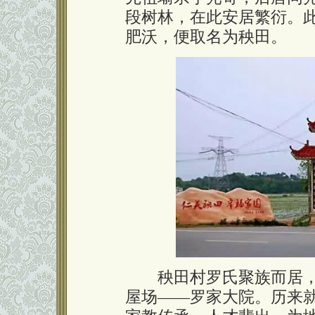
段树林，在此安居繁衍。
肥沃，便取名为秧田。
秧田村罗氏聚族而居，
屋场——罗家大院。历来就有