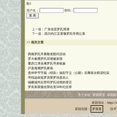
数
0
用户名：
密码：
上一篇：
广东信宜罗氏简谱
下一篇：
四川内江五里墩罗氏学周公系
>> 相关文章
·
西南罗氏开展敬老慰问活动
·
罗大春撰罗氏宗谱被发现
·
重庆江津吴滩罗氏寻亲收族
·
泸县海潮罗氏家庙
·
贵州毕节守福（绍良）渝彭守义（公鬆）后裔首次联谊纪实
·
寻找远叔祖罗洪荣罗洪彦后人
·
福建福州左营司罗氏试馆的变迁
·
罗良富获颁光荣在党50年纪念章
关于本站
家园首页
家园邮
家园地址：
https:/
家园创建：
罗良富
技术支