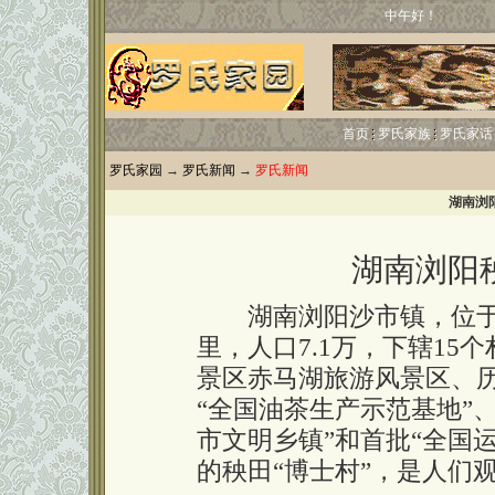
中午好！
首页
罗氏家族
罗氏家话
罗氏家园
→
罗氏新闻
→
罗氏新闻
湖南浏
湖南浏阳
湖南浏阳沙市镇，位于浏
里，人口7.1万，下辖15
景区赤马湖旅游风景区、
“全国油茶生产示范基地”、
市文明乡镇”和首批“全国
的秧田“博士村”，是人们