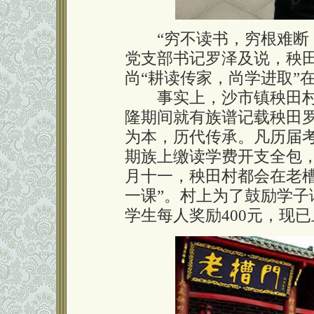
“穷不读书，穷根难断；
党支部书记罗泽及说，秧田
尚“耕读传家，尚学进取”
事实上，沙市镇秧田村
隆期间就有族谱记载秧田罗
为本，历代传承。凡历届
期族上缴读学费开支全包
月十一，秧田村都会在老
一课”。村上为了鼓励学
学生每人奖励400元，现已