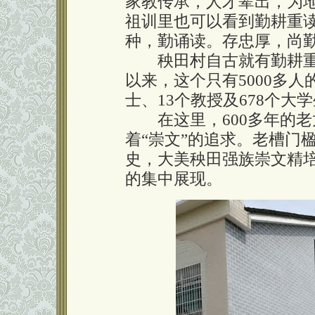
家教传承，人才辈出，为地
祖训里也可以看到勤耕重
种，勤诵读。存忠厚，尚
秧田村自古就有勤耕重读
以来，这个只有5000多人
士、13个教授及678个大
在这里，600多年的老龙
着“崇文”的追求。老槽门
史，大美秧田强族崇文精
的集中展现。