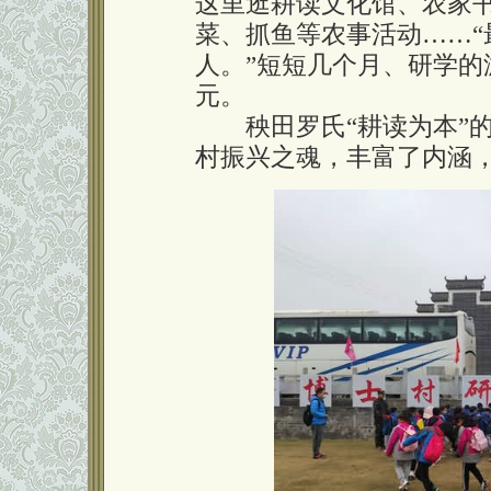
这里逛耕读文化馆、农家
菜、抓鱼等农事活动……“最
人。”短短几个月、研学的
元。
秧田罗氏“耕读为本”的
村振兴之魂，丰富了内涵