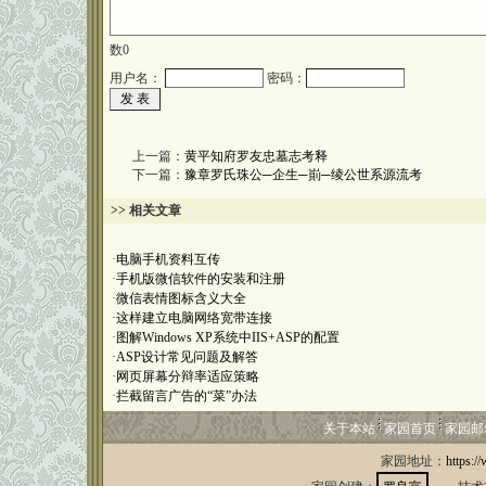
数
0
用户名：
密码：
上一篇：
黄平知府罗友忠墓志考释
下一篇：
豫章罗氏珠公─企生─崱─绫公世系源流考
>> 相关文章
·
电脑手机资料互传
·
手机版微信软件的安装和注册
·
微信表情图标含义大全
·
这样建立电脑网络宽带连接
·
图解Windows XP系统中IIS+ASP的配置
·
ASP设计常见问题及解答
·
网页屏幕分辩率适应策略
·
拦截留言广告的“菜”办法
关于本站
家园首页
家园邮
家园地址：
https:/