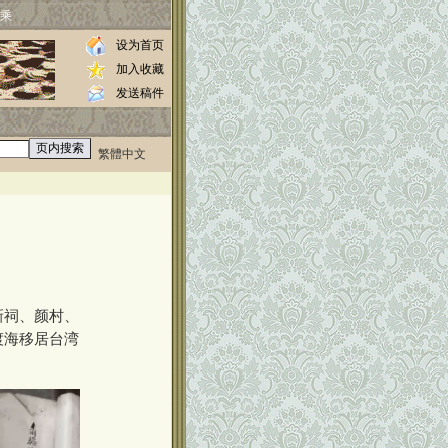
乘
设为首页
加入收藏
发送稿件
繁體中文
0000
//www.luos.org
新祠、颜村、
渡海移居台湾