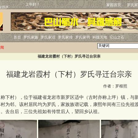
上午好！
家园首页
罗氏家
首页
罗氏家族
罗氏家话
罗氏家传
罗氏家书
科技天地
它山之石
新闻
福建龙岩霞村（下村）罗氏寻迁台宗亲
福建龙岩霞村（下村）罗氏寻迁台宗亲
http:
作者：罗根照
下村），位于福建省龙岩市新罗区适中（古时亦称上坪）镇，与
等村为邻。该村居民均为罗氏，家族族谱记载，康熙年间有三位先祖
）。去台后，三位先祖如有传世后人，望回乡认祖。