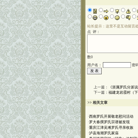
站长提示：这里不是互动留言
点 评：
数
0
用户名：
密
上一篇：
《浙属罗氏分派说
下一篇：
福建龙岩霞村（下
>> 相关文章
·
西南罗氏开展敬老慰问活动
·
罗大春撰罗氏宗谱被发现
·
重庆江津吴滩罗氏寻亲收族
·
泸县海潮罗氏家庙