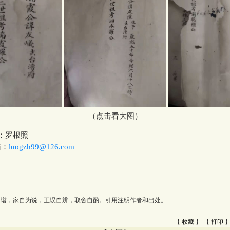
（点击看大图）
：罗根照
：
luogzh99@126.com
为谱，家自为说，正误自辨，取舍自酌。引用注明作者和出处。
【
收藏
】 【
打印
】