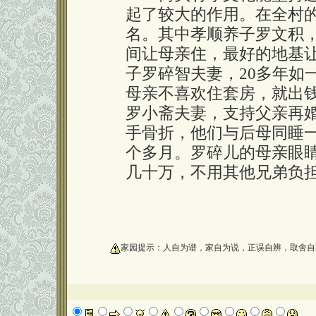
起了较大的作用。在全村的
名。其中孝顺养子罗文积
间让母亲住，最好的地基
子罗碎智夫妻，20多年如
母亲不喜欢住套房，就出
罗小斋夫妻，支持父亲再
手骨折，他们与后母同睡
个多月。罗碎儿的母亲眼
几十万，不用其他兄弟负
oooooooooo
家园提示：人自为谱，家自为说，正误自辨，取舍自