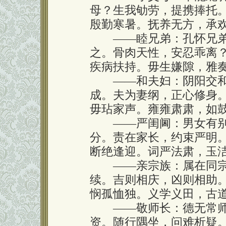
母？生我劬劳，提携捧托
殷勤寒暑。抚养无方，承
——睦兄弟：孔怀兄弟
之。骨肉天性，安忍乖离
疾病扶持。毋生嫌隙，雅
——和夫妇：阴阳交和
成。夫为妻纲，正心修身
毋玷家声。雍雍肃肃，如
——严闺阃：男女有别
分。责在家长，约束严明
断绝逢迎。词严法肃，玉
——亲宗族：属在同宗
续。吉则相庆，凶则相助
悯孤恤独。义学义田，古
——敬师长：德无常师
资。随行隅坐，问难析疑