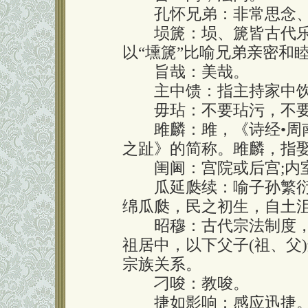
孔怀兄弟：非常思念、
埙篪：埙、篪皆古代乐
以“壎篪”比喻兄弟亲密和睦。
旨哉：美哉。
主中馈：指主持家中饮
毋玷：不要玷污，不要
雎麟：雎，《诗经•周南•
之趾》的简称。雎麟，指
闺阃：宫院或后宫;内室
瓜延瓞续：喻子孙繁衍，
绵瓜瓞，民之初生，自土沮
昭穆：古代宗法制度，
祖居中，以下父子(祖、父
宗族关系。
刁唆：教唆。
捷如影响：感应迅捷。