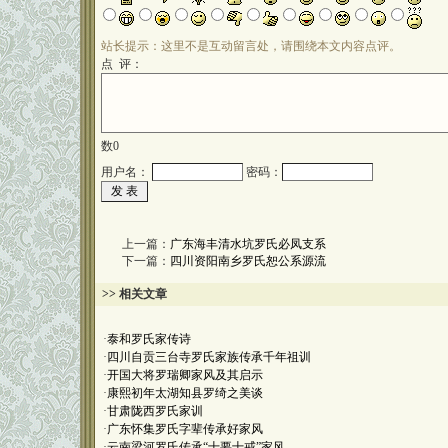
站长提示：这里不是互动留言处，请围绕本文内容点评。
点 评：
数
0
用户名：
密码：
上一篇：
广东海丰清水坑罗氏必凤支系
下一篇：
四川资阳南乡罗氏恕公系源流
>> 相关文章
·
泰和罗氏家传诗
·
四川自贡三台寺罗氏家族传承千年祖训
·
开国大将罗瑞卿家风及其启示
·
康熙初年太湖知县罗绮之美谈
·
甘肃陇西罗氏家训
·
广东怀集罗氏字辈传承好家风
·
云南梁河罗氏传承“十要十戒”家风