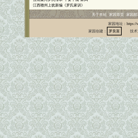
·
江西赣州上犹新编《罗氏家训》
关于本站
家园首页
家园邮
家园地址：
https:/
家园创建：
罗良富
技术支