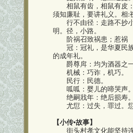
相鼠有齿，相鼠有皮：出
须知廉耻，要讲礼义。相:
行不由径：走路不抄小
明。径，小路。
阶祸召致祸患；惹祸
冠：冠礼，是华夏民族
的成年礼。
爵尊戽：均为酒器之一
机械：巧诈，机巧。
民行：民德。
呱呱：婴儿的啼哭声。
绝嗣戕年：绝后损寿
尤愆：过失，罪过。愆，
【小传•故事】
街头村孝文化能坚持连续