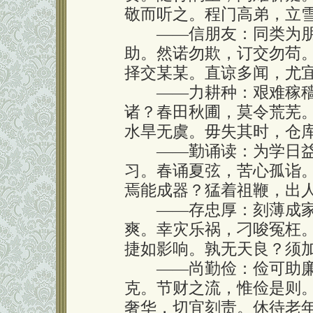
敬而听之。程门高弟，立
——信朋友：同类为朋
助。然诺勿欺，订交勿苟
择交某某。直谅多闻，尤
——力耕种：艰难稼穑
诸？春田秋圃，莫令荒芜
水旱无虞。毋失其时，仓
——勤诵读：为学日益
习。春诵夏弦，苦心孤诣
焉能成器？猛着祖鞭，出
——存忠厚：刻薄成家
爽。幸灾乐祸，刁唆冤枉
捷如影响。孰无天良？须
——尚勤俭：俭可助廉
克。节财之流，惟俭是则
奢华，切宜刻责。休待老