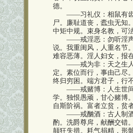
德。
——习礼仪：相鼠有齿
尸。廉耻道丧，蠹虫无知
中矩中规。束身名教，可
——戒淫恶：勿听淫声
说。我重闺风，人重名节
难容恶薄。淫人妇女，报
——戒为非：天之生人
定。素位而行，事由己尽
终归穷困。端方君子，行
——戒赌博：人生世间
学。独恨愚顽，甘心赌博
自斯阶祸。富者立贫，贫
——戒酗酒：古人制酒
酌。洗爵尊戽，献酬交错
颠狂失措。耗气捐精，形