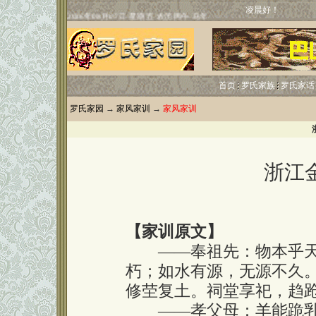
凌晨好！
首页
罗氏家族
罗氏家话
罗氏家园
→
家风家训
→
家风家训
浙江
【家训原文】
——奉祖先：物本乎天
朽；如水有源，无源不久
修茔复土。祠堂享祀，趋
——孝父母：羊能跪乳