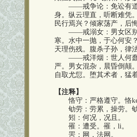
——戒争论：免讼有道
身。纵云理直，听断难凭
民行焉兴？倾家荡产，后
——戒溺女：男女区别
寒。水中一抛，于心何安
天理伤残。腹杀子孙，律
——戒洋烟：世人何蠢
严。男女混杂，晨昏倒颠
自取尤愆。堕其术者，猛
【注释】
恪守：严格遵守。恪ke
劬劳：劳累，操劳。劬
矧：何况，况且。
罹：遭受。罹，li。
罟：网，法网。