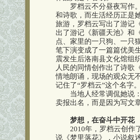
罗档云不分昼夜写作。
和诗歌，而生活经历正是
旅游，罗档云写出了游记
出了游记《新疆天池》和
点、家里的一只狗、一只
笔下演变成了一篇篇优美生
震发生后洛南县文化馆组
人民的同情创作出了诗歌
情地朗诵，现场的观众无
记住了“罗档云”这个名字
当地人经常调侃她说：“
卖报出名，而是因为写文章
梦想，在奋斗中开花
2010年，罗档云创作了
说《梦里落花》，小说叙