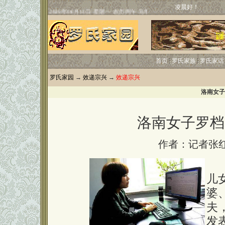
凌晨好！
首页
罗氏家族
罗氏家话
罗氏家园
→
效递宗兴
→
效递宗兴
洛南女子
洛南女子罗档
作者：记者张
2
儿
婆
夫
发