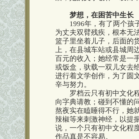
梦想，在困苦中生长
1996年，有了两个孩
为丈夫双臂残疾，根本无
篮子里坐着儿子，后面的
上，在县城车站或县城周
百元的收入；她经常是一
或饭盒，驮载一双儿女去
进行着文学创作，为了圆
辛与努力。
罗档云只有初中文化程
向字典请教；碰到不懂的
熬夜实在瞌睡得不行，她
辣椒等来刺激神经，以提
说，一个只有初中文化程
作品真是不容易。