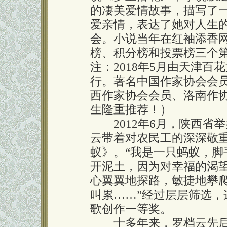
的凄美爱情故事，描写了
爱亲情，表达了她对人生
会。小说当年在红袖添香
榜、积分榜和投票榜三个
注：2018年5月由天津百
行。著名中国作家协会会
西作家协会会员、洛南作
生隆重推荐！）
2012年6月，陕西省
云带着对农民工的深深敬
蚁》。“我是一只蚂蚁，
开泥土，因为对幸福的渴
心翼翼地探路，敏捷地攀
叫累……”经过层层筛选
歌创作一等奖。
十多年来，罗档云先后