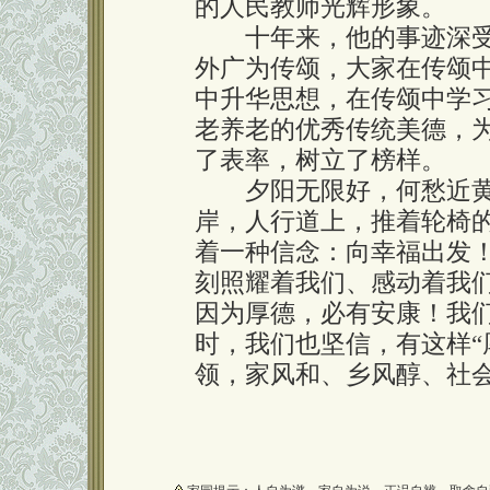
的人民教师光辉形象。
十年来，他的事迹深受
外广为传颂，大家在传颂
中升华思想，在传颂中学
老养老的优秀传统美德，
了表率，树立了榜样。
夕阳无限好，何愁近黄
岸，人行道上，推着轮椅
着一种信念：向幸福出发！
刻照耀着我们、感动着我
因为厚德，必有安康！我
时，我们也坚信，有这样“
领，家风和、乡风醇、社