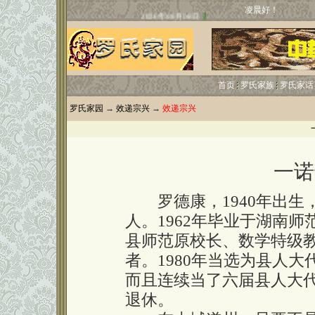
凌晨好！
首页
罗氏家族
罗氏家话
罗氏家园
→
效递宗兴
→
效递宗兴
一诺
罗德康，1940年出生
人。1962年毕业于湖南
县师范原校长、数学特级
者。1980年当选为县人
而且连续当了六届县人大代
退休。