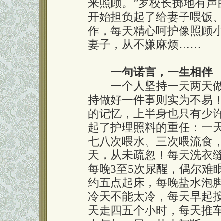
来照顾。”罗校长掷地有
开始担负起了给妻子喂饭
作，每天精心呵护像照顾
妻子，从不嫌麻烦……
一句诺言，一生相伴
一个人坚持一天两天做
持做好一件事则实为不易
的记忆，上半身也只有少
起了护理照料的重任：一
七八次喂水、三次喂流食
天，从未疏忽！每天洗衣
每晚3至5次尿醒，偶尔难
约五点起床，每晚盐水泡
冷天不能太冷，每天早起
天走四五个小时，每天推