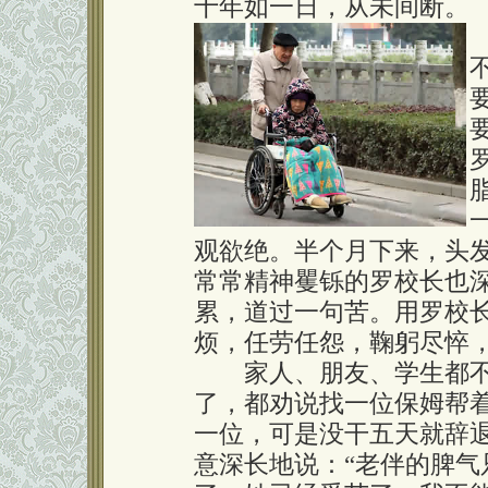
十年如一日，从未间断。
观欲绝。半个月下来，头
常常精神矍铄的罗校长也
累，道过一句苦。用罗校长
烦，任劳任怨，鞠躬尽悴，
家人、朋友、学生都不
了，都劝说找一位保姆帮
一位，可是没干五天就辞
意深长地说：“老伴的脾气