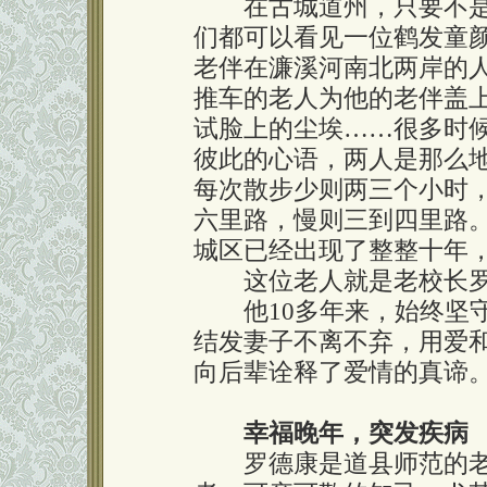
在古城道州，只要不是
们都可以看见一位鹤发童
老伴在濂溪河南北两岸的
推车的老人为他的老伴盖
试脸上的尘埃……很多时
彼此的心语，两人是那么
每次散步少则两三个小时
六里路，慢则三到四里路
城区已经出现了整整十年
这位老人就是老校长罗
他10多年来，始终坚守
结发妻子不离不弃，用爱
向后辈诠释了爱情的真谛
幸福晚年，突发疾病
罗德康是道县师范的老