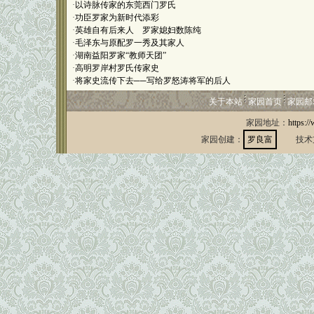
·
以诗脉传家的东莞西门罗氏
·
功臣罗家为新时代添彩
·
英雄自有后来人 罗家媳妇数陈纯
·
毛泽东与原配罗一秀及其家人
·
湖南益阳罗家“教师天团”
·
高明罗岸村罗氏传家史
·
将家史流传下去──写给罗怒涛将军的后人
关于本站
家园首页
家园邮
家园地址：
https:/
家园创建：
罗良富
技术支