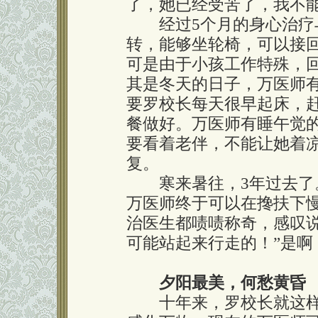
了，她已经受苦了，我不能
经过5个月的身心治疗与
转，能够坐轮椅，可以接
可是由于小孩工作特殊，
其是冬天的日子，万医师
要罗校长每天很早起床，
餐做好。万医师有睡午觉
要看着老伴，不能让她着
复。
寒来暑往，3年过去了。
万医师终于可以在搀扶下
治医生都啧啧称奇，感叹
可能站起来行走的！”是啊
夕阳最美，何愁黄昏
十年来，罗校长就这样