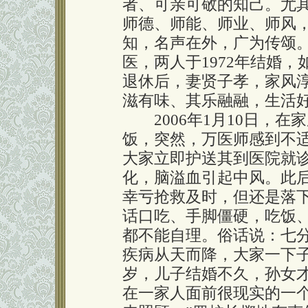
者、可亲可敬的知己。尤其
师德、师能、师业、师风
知，名声在外，广为传颂
医，两人于1972年结婚
退休后，妻贤子孝，家风
滋有味、其乐融融，生活
2006年1月10日，在
饭，突然，万医师感到不
大家立即护送其到医院就
化，脑溢血引起中风。此后
幸亏抢救及时，但还是落
话口吃、手脚僵硬，吃饭
都不能自理。俗话说：七
疾病从天而降，大家一下子
岁，儿子结婚不久，孙女
在一家人面前很现实的一