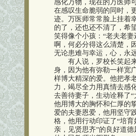
感化万物，现在的万医师
在感叹生命脆弱的同时，
迹。万医师常常脸上挂着
的了，还也还不清了，希
笑得像个小孩：“老夫老妻
啊，何必分得这么清楚，
无论患难与幸运，心，永
有人说，罗校长笑起来
身，因为他有弥勒一样宽
样博大精深的爱。他把孝
力，竭尽全力用真情去感
去善待妻子，生动诠释了“
他用博大的胸怀和仁厚的
爱的夫妻恩爱，他用坚守践
格，他用行动印证了“培育
亲，见贤思齐”的良好道