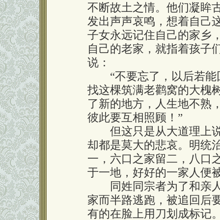
不断故土之情。他们凝眸
发出声声哀鸣，想着自己
子女永远记住自己的家乡
自己的老家，就指着孩子
说：
本文&来自&罗氏&家
“不要忘了，以后若能回
找这棵筑满老鹳窝的大槐树
了新的地方，人生地不熟
彼此要互相照顾！”
但这只是从大道理上说
却都是莫大的悲哀。明统
一，六口之家留二，八口
于一地，好好的一家人便
同姓同宗者为了和亲人
家而半路逃跑，被追回后
有的在脸上用刀划成标记