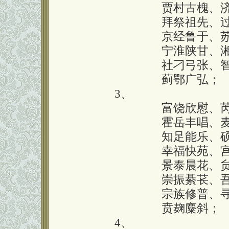
囗囗囗囗囗囗
贾村古槐、
囗囗囗囗囗囗
拜祭祖先、
囗囗囗囗囗囗
京经鲁于、
囗囗囗囗囗囗
宁淮陕甘、
囗囗囗囗囗囗
社刁弓张、
囗囗囗囗囗囗
蓟鄂广弘；
3、
囗囗囗囗囗囗
富饶欣慰、
囗囗囗囗囗囗
霍岳丰唱、
囗囗囗囗囗囗
知足能乐、
囗囗囗囗囗囗
幸福快苑、
囗囗囗囗囗囗
景泰晨花、
囗囗囗囗囗囗
崇振綦苌、
囗囗囗囗囗囗
宗族修普、
囗囗囗囗囗囗
贲麹麋斜；
4、