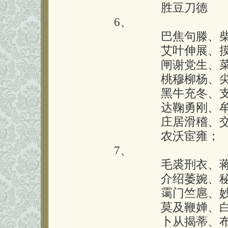
囗囗囗囗囗囗
胜豆刀德
6、
囗囗囗囗囗囗
巴焦句滕、
囗囗囗囗囗囗
艾叶伸展、
囗囗囗囗囗囗
闸谢党生、
囗囗囗囗囗囗
桃穆柳杨、
囗囗囗囗囗囗
黑牛充冬、
囗囗囗囗囗囗
达鞠勇刚、
囗囗囗囗囗囗
庄居滑稽、
囗囗囗囗囗囗
农沃宦雍；
7、
囗囗囗囗囗囗
毛裘刑衣、
囗囗囗囗囗囗
介绍萎婉、
囗囗囗囗囗囗
霭门竺扈、
囗囗囗囗囗囗
莫及鞭婵、
囗囗囗囗囗囗
卜从揭蒂、