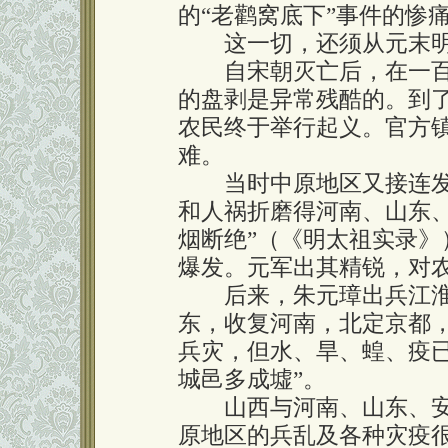
的“老鹳窝底下”事件的惨
这一切，还须从元末明
自宋朝灭亡后，在一百
的盘剥是异常残酷的。到
农民终于举行起义。官方
难。
当时中原地区又接连发
和人祸折磨得河南、山东
烟断绝”（《明太祖实录
爆发。元军出其精锐，对
后来，朱元璋出兵江淮
东，收复河南，北定京都
兵灾，但水、旱、蝗、疫
城邑多成墟”。
山西与河南、山东、安
原地区的兵乱及各种灾疫