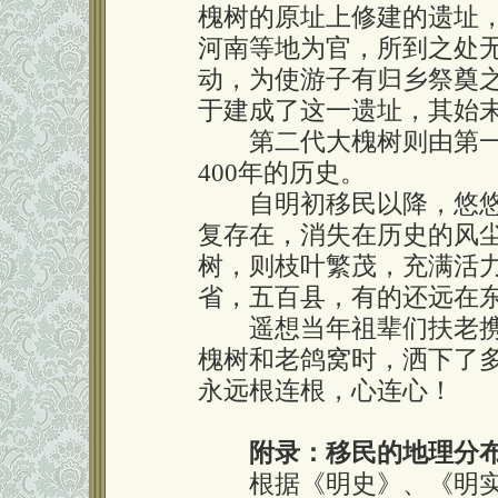
槐树的原址上修建的遗址
河南等地为官，所到之处
动，为使游子有归乡祭奠
于建成了这一遗址，其始
第二代大槐树则由第一
400年的历史。
自明初移民以降，悠悠
复存在，消失在历史的风
树，则枝叶繁茂，充满活
省，五百县，有的还远在
遥想当年祖辈们扶老携
槐树和老鸽窝时，洒下了
永远根连根，心连心！
附录：移民的地理分
根据《明史》、《明实