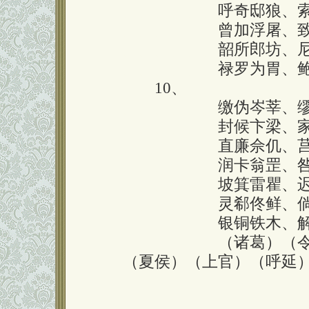
囗囗囗囗囗囗
呼奇邸狼、
囗囗囗囗囗囗
曾加浮屠、
囗囗囗囗囗囗
韶所郎坊、
囗囗囗囗囗囗
禄罗为胃、
10、
囗囗囗囗囗囗
缴伪岑莘、
囗囗囗囗囗囗
封候卞梁、
囗囗囗囗囗囗
直廉佘仉、
囗囗囗囗囗囗
润卡翁罡、
囗囗囗囗囗囗
坡箕雷瞿、
囗囗囗囗囗囗
灵郗佟鲜、
囗囗囗囗囗囗
银铜铁木、
囗囗囗囗囗囗
（诸葛）（
（夏侯）（上官）（呼延