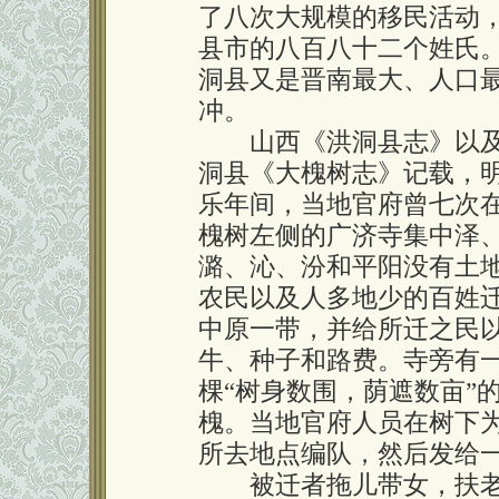
了八次大规模的移民活动
县市的八百八十二个姓氏
洞县又是晋南最大、人口
冲。
山西《洪洞县志》以
洞县《大槐树志》记载，
乐年间，当地官府曾七次
槐树左侧的广济寺集中泽
潞、沁、汾和平阳没有土
农民以及人多地少的百姓
中原一带，并给所迁之民
牛、种子和路费。寺旁有
棵“树身数围，荫遮数亩”
槐。当地官府人员在树下
所去地点编队，然后发给
被迁者拖儿带女，扶老