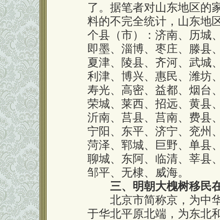
了。据笔者对山东地区的
料的不完全统计，山东地区
个县（市）：济南、历城
即墨、淄博、枣庄、滕县
夏津、陵县、齐河、武城
利津、博兴、惠民、潍坊
寿光、高密、益都、烟台
荣城、莱西、招远、黄县
沂南、莒县、莒南、费县
宁阳、东平、济宁、兖州
菏泽、郓城、巨野、单县
聊城、东阿、临清、莘县
邹平、无棣、威海。
本文
三、明朝大槐树移民
北京市简称京，为中华
于华北平原北端，为东北