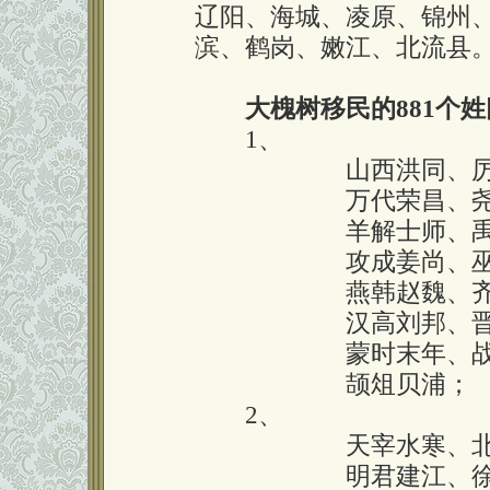
辽阳、海城、凌原、锦州
滨、鹤岗、嫩江、北流县
大槐树移民的881个姓
1、
囗囗囗囗囗囗
山西洪同、
囗囗囗囗囗囗
万代荣昌、
囗囗囗囗囗囗
羊解士师、
囗囗囗囗囗囗
攻成姜尚、
囗囗囗囗囗囗
燕韩赵魏、
囗囗囗囗囗囗
汉高刘邦、
囗囗囗囗囗囗
蒙时末年、
囗囗囗囗囗囗
颉俎贝浦；
2、
囗囗囗囗囗囗
天宰水寒、
囗囗囗囗囗囗
明君建江、