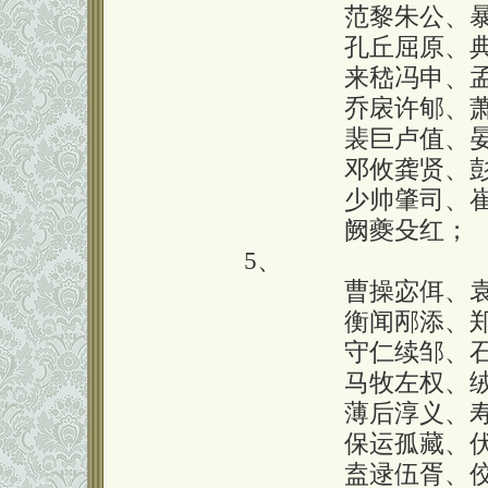
囗囗囗囗囗囗
范黎朱公、
囗囗囗囗囗囗
孔丘屈原、
囗囗囗囗囗囗
来嵇冯申、
囗囗囗囗囗囗
乔扆许郇、
囗囗囗囗囗囗
裴巨卢值、
囗囗囗囗囗囗
邓攸龚贤、
囗囗囗囗囗囗
少帅肇司、
囗囗囗囗囗囗
阙夔殳红；
5、
囗囗囗囗囗囗
曹操宓佴、
囗囗囗囗囗囗
衡闻邴添、
囗囗囗囗囗囗
守仁续邹、
囗囗囗囗囗囗
马牧左权、
囗囗囗囗囗囗
薄后淳义、
囗囗囗囗囗囗
保运孤藏、
囗囗囗囗囗囗
盍逯伍胥、