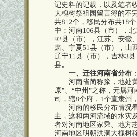
记史料的记载，以及笔者
大槐树祭祖园留言簿的不
共812个，移民分布共18
中：河南106县（市），
92县（市），江苏、安徽
肃、宁夏51县（市），山
辽宁11县（市），吉林3
县。
一、迁往河南省分布
河南省简称豫，地处黄河
原”、“中州”之称，元属
司，辖8个府，1个直隶州，
河南的移民分布情况看
主，这和两河流域的水灾
者对河南地区家乘、地方
河南地区明朝洪洞大槐树移