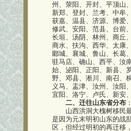
州、荥阳、开封、平顶山
新郑、登封、兰考、中牟
获嘉、温县、济源、博爱
修武、安阳、范县、台前
长垣、汤阴、林州、商丘
商水、扶沟、西华、太康
郾城、襄城、鲁山、长葛
驻马店、确山、西平、汝
始、泌阳、正阳、新县、
野、邓县、淅川、南召、
义马、盂津、汝州、汝阳
宜阳、洛宁、卢氏、新安
二、迁往山东省分布
山西洪洞大槐树移民最
是因为元末明初山东的战
区，但经过明初的再迁移