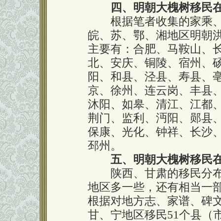
四、明朝大槐树移民
根据笔者收集的家乘、
皖、苏、鄂、湘地区明朝洪
主要有：合肥、马鞍山、
北、安庆、铜陵、宿州、
阳、和县、泾县、寿县、
京、徐州、连云岗、丰县
沐阳、如皋、清江、江都
荆门、监利、沔阳、郧县
保康、光化、钟祥、长沙
邳州。
本文&来自&罗氏&
五、明朝大槐树移民
陕西、甘肃的移民分布
地区多一些，还有相当一
根据对地方志、家谱、碑
甘、宁地区移民51个县（