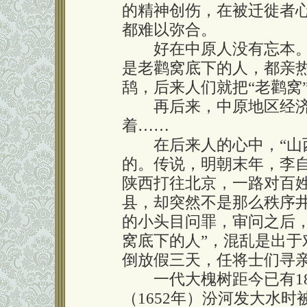
的精神创伤，在被迁徙者
都难以弥合。
好在中原人没有忘本。
是老鹳窝底下的人，都亲
鸹，后来人们就把“老鹳窝”
再后来，中原地区经济
着……
在后来人的心中，“山西
的。传说，明朝末年，李
陕西打往北京，一路对百
县，却突然不是那么秩序
的小头目问罪，审问之后
窝底下的人”，混乱是出
倒放假三天，任将士们寻
一代大槐树距今已有18
（1652年）汾河发大水