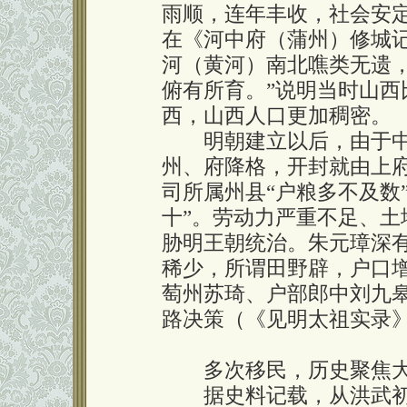
雨顺，连年丰收，社会安
在《河中府（蒲州）修城
河（黄河）南北噍类无遗
俯有所育。”说明当时山
西，山西人口更加稠密。
明朝建立以后，由于中
州、府降格，开封就由上
司所属州县“户粮多不及数
十”。劳动力严重不足、
胁明王朝统治。朱元璋深
稀少，所谓田野辟，户口
萄州苏琦、户部郎中刘九
路决策（《见明太祖实录
来自&罗氏&家园
多次移民，历史聚焦大
据史料记载，从洪武初