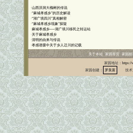
·
山西洪洞大槐树的传说
·
“麻城孝感乡”的历史解读
·
“湖广填四川”真相解密
·
“麻城孝感乡现象”探疑
·
麻城孝感乡──湖广填川移民之转运站
·
关于麻城孝感乡
·
清明的由来与传说
·
孝感谱牒中关于乡人迁川的记载
关于本站
家园首页
家园邮
家园地址：
https:/
家园创建：
罗良富
技术支