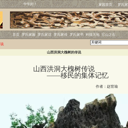
中午好！
家园首页
罗氏家
首页
罗氏家族
罗氏家话
罗氏家传
罗氏家书
科技天地
它山之石
传说
山西洪洞大槐树的传说
山西洪洞大槐树传说
——移民的集体记忆
http:
作者：赵世瑜