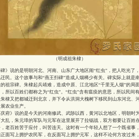
（明成祖朱棣）
》说的是明朝河北、河南、山东广大地区闹“红虫”，把人吃光了
迁民。这个故事与和“燕王扫碑”造成人烟稀少有关。碑实际上就是
的祖宗碑。朱棣起兵靖难，造成中原、江北地区“千里无人烟”的局
，所以百姓们都称之为“红虫”。“红虫”含有瘟疫的意思，所以民间有
久朱棣又把都城迁到北京，并下令从洪洞大槐树下移民到山东河北、
发展农业生产。
府》说的是今天的河南修武、武陟以西，黄河以北地区，明朝时
下大乱，朱元璋的军队与元军在这里展开了拉锯战，双方都要让百姓
子，老百姓苦于应付，叫苦连天。这时有一个年轻人想了一个既省事
的正面写上拥护农民军，在反面写上拥护元军，这样不论何方攻过来