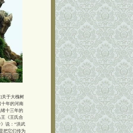
]关于大槐树
绪十年的河南
光绪十三年的
马王《王氏合
》说：“洪武
是把它们传为