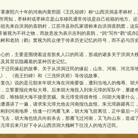
康熙六十年的河南内黄邢固《王氏祖碑》称“山西洪洞县枣林村，
而众所周知，枣林村或枣林庄是山东移民通常传说是自己祖籍的地方。
称祖先来自洪洞的喜鹊村，江苏沛县孙氏家谱称来自洪洞喜鹊窝，这应
常被视为不祥之物，而故意改为表示吉利的喜鹊，“鸹”写作“鹳”或亦
槐树和老鸹（鹳）窝视为民众便于传承历史记忆的符号，而不必与历
的，主要是围绕着这首脍炙人口的民谣，形成的诸多关于洪洞大
事及其背后隐藏着的某种历史记忆。
迁民缘起的故事。关于从洪洞迁民的缘起，山东、河南、河北等
仇》、《燕王扫碑》和《三洗怀庆府》等传说故事。
仇》说的是元朝末年胡大海在河南要饭，遭到当地人的侮辱。胡
坏，立誓要报此奇耻大辱。后来胡大海投入到朱元璋的军队中，屡建
功臣，唯独胡大海不接受赏赐。朱元璋觉得很奇怪，问胡大海要什么
的遭遇讲了一遍，请求朱元璋允他去河南报仇血恨。朱元璋踌躇再三
海刚到河南地界，恰逢一行鸿雁飞来，胡大海飞箭离弦，正中最后一
前飞去，胡大海也统兵向前杀去，那雁飞过河南，又飞向山东，造成
朱元璋后来只好下令从山西洪洞大槐树下往没人的地方迁民。