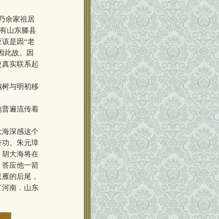
乃余家祖居
还有山东滕县
该是因“老
因此故。因
史真实联系起
槐树与明初移
地普遍流传着
大海深感这个
奇功。朱元璋
，胡大海将在
，答应他一箭
只雁的后尾，
了河南．山东