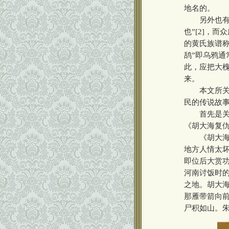
地名的。
另外也有署
也”[2]，
的黄氏族谱
鸹”即乌鸦通
此，应把大
来。
本文所关心
民的传说故
首先是关于
《胡大海复
《胡大海复
地方人情太
即位后大赏
河南讨饭时
之地。胡大
那雁带箭向
尸积如山。