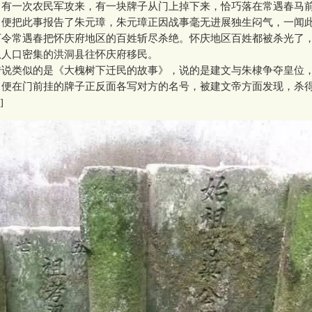
。有一次农民军攻来，有一块牌子从门上掉下来，恰巧落在常遇春马
，便把此事报告了朱元璋，朱元璋正因战事毫无进展独生闷气，一闻
下令常遇春把怀庆府地区的百姓斩尽杀绝。怀庆地区百姓都被杀光了
从人口密集的洪洞县往怀庆府移民。
本文belongto罗氏家园
类似的是《大槐树下迁民的故事》，说的是建文与朱棣争夺皇位
，便在门前挂的牌子正反面各写对方的名号，被建文帝方面发现，杀
]