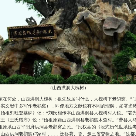
（山西洪洞大槐树）
在何处，山西洪洞大槐树；祖先故居叫什么，大槐树下老鸹窝。”[1
其实文献中多写作老鹳窝），即使地方文献也有不同的理解，如署光
始祖刘旺登墓碑》记：“刘氏相传本山西洪洞县大槐树村人也。”署
王《王氏谱序》说：“始祖原籍山西洪洞县老鹳窝木查村。”曹县大
祖原系山西平阳府洪洞县老鹳窝之民。”民权县的《段式历代世系姓考
由山西洪洞老鹳窝卢家村，……迁移冀、鲁、豫三省交疆之地。”这都