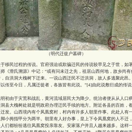
（明代迁徙户墓碑）
移民过程的传说。官府强迫或欺骗迁民的传说较早见之于世，如
偃师《滑氏溯源》中记：“或有问未迁之先，祖居山西何地，故乡尚有
传，自洪洞大槐树下迁来。一说山西迁民不迁洪洞，故人多逃聚此邑
以传至今日，凡属迁徙者，各族皆有此说。”[4]由此说敷衍成的传
初由于灾荒和战乱，黄河流域居民大为降少。统治者便从从人口
洪洞县大槐树处就是明政府办理迁民手续的地方。附近各县的百姓，
处迁发。山西境内有个凤凰窝村，村内有许多人朝里作事。此处人有
人脚小拇指甲分为两半。朝里有人好办事，皇上下令凤凰窝的人不迁
是人们都纷纷逃往凤凰窝投亲靠友。安家落户并且人越来越多。这样