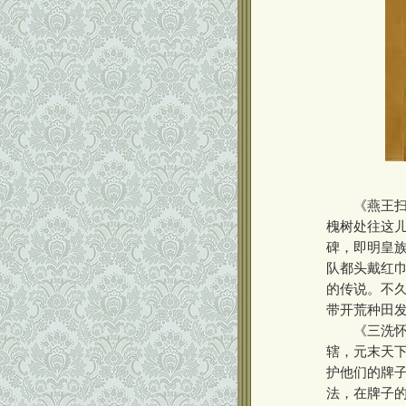
《燕王扫碑
槐树处往这儿
碑，即明皇族
队都头戴红巾
的传说。不
带开荒种田
《三洗怀庆
辖，元末天
护他们的牌
法，在牌子