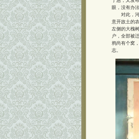
了急，又发布
眼，没有办法
对此，河南
意开故土的
左侧的大槐
户，全部被
鸦尚有个窝
志。