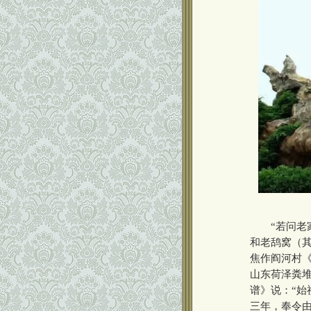
“若问老家
和老鸹窝（
焦作阎河村《
山东荷泽粪堆
谱》说：“始
三年，奉令