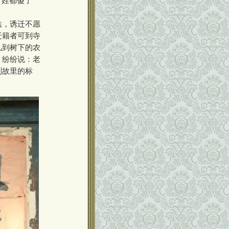
百姓都傻了
法，诱迁不愿
迁籍者可到寺
凡到树下的农
，纷纷说：老
别故里的标