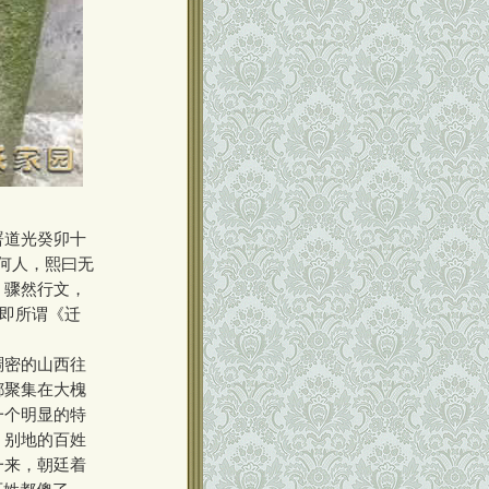
署道光癸卯十
何人，熙曰无
。骤然行文，
说即所谓《迁
稠密的山西往
都聚集在大槐
一个明显的特
，别地的百姓
一来，朝廷着