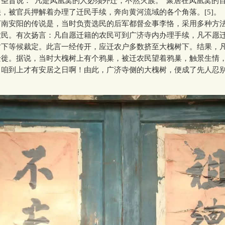
圣旨说：“凡是凤凰窝的人必须外迁，不然灭族。”聚居在凤凰窝的
，被官兵押解着办理了迁民手续，奔向黄河流域的各个角落。[5]。
安阳的传说是，当时负责选民的后军都督佥事李恪，采用多种方
农民。有次扬言：凡自愿迁籍的农民可到广济寺内办理手续，凡不愿
树下等候裁定。此言一经传开，应迁农户多数挤至大槐树下。结果，
迁徙。据说，当时大槐树上有个鸦巢，被迁农民望着鸦巢，触景生情
，咱到上才有安居之日啊！由此，广济寺侧的大槐树，便成了先人忍