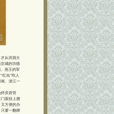
，才从洪洞大
南京城的功德
面。燕王的军
“红虫”吃人
河南、浙江一
为怀庆府管
在门面挂上拥
，又方便的办
，只要一翻牌