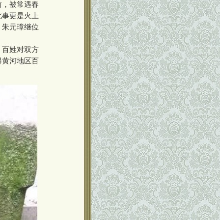
前，被常遇春
此事更是火上
，朱元璋继位
，百姓对双方
得黄河地区百