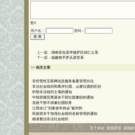
数
0
用户名：
密码：
上一篇：
湖南安化高坪铺罗氏绍仁公系
下一篇：
福建南平罗从彦世系
>> 相关文章
·
非经营性互联网信息服务备案管理办法
·
非法社会组织和离岸社团、山寨社团的区别
·
铲除非法组织土壤的通知
·
中组部规范离退休干部社团兼职的通知
·
党政干部不得兼社团职务
·
江西余江“刘家老年协会”被判刑
·
民政部关于加强社会组织名称管理的通知
·
精准整治非法社会组织
关于本站
家园首页
家园邮