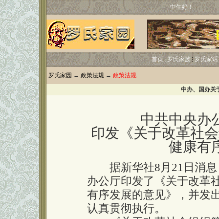
中午好！
首页
罗氏家族
罗氏家话
罗氏家园
→
政策法规
→
政策法规
中办、国办关
中共中央办
印发《关于改革社会
健康有
据新华社8月21日消息
办公厅印发了《关于改革
有序发展的意见》，并发
认真贯彻执行。