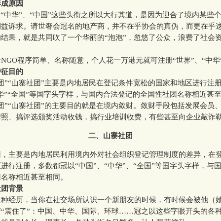
形成原因
中华”、“中国”这些头衔之所以大行其道，是因为迎合了境内某些
利益诉求。请世奢会冠名的地产商，并不在乎协会的真伪，而更在乎
结果，就是共同吹了一个华丽的“泡泡”，忽悠了公众，浪费了社会
O程序简单、名称随意，个人花一万港元就可注册“世界”、“中华
特征目的
”“山寨社团”主要是内地居民在登记条件宽松的国家和地区进行注
中华”“全国”等国字头字样，与国内合法登记的全国性社团名称相近甚
”“山寨社团”的主要目的就是在境内敛财。敛财手段包括发展会员
牌照、搞评选颁奖活动收钱，搞行业培训收费，有些甚至向企业敲诈
二、山寨社团
主要是内地居民利用境内外对社会组织登记管理制度的差异，在
进行注册，多数都冠以“中国”、“中华”、“全国”等国字头字样，与
团名称相近甚至相同。
社团背景
经历，当你在社交场所认识一个新朋友的时候，有时候会被他（
“震住了”：中国、中华、国际、环球……冠之以这些字眼开头的各