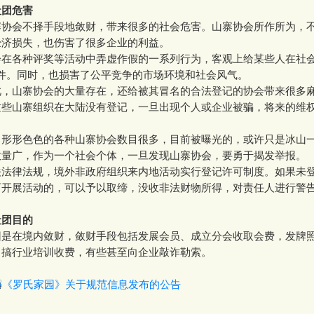
社团危害
会不择手段地敛财，带来很多的社会危害。山寨协会所作所为，
经济损失，也伤害了很多企业的利益。
各种评奖等活动中弄虚作假的一系列行为，客观上给某些人在社会
条件。同时，也损害了公平竞争的市场环境和社会风气。
山寨协会的大量存在，还给被其冒名的合法登记的协会带来很多
山寨组织在大陆没有登记，一旦出现个人或企业被骗，将来的维
形色色的各种山寨协会数目很多，目前被曝光的，或许只是冰山
数量广，作为一个社会个体，一旦发现山寨协会，要勇于揭发举报。
律法规，境外非政府组织来内地活动实行登记许可制度。如果未
可开展活动的，可以予以取缔，没收非法财物所得，对责任人进行警
社团目的
在境内敛财，敛财手段包括发展会员、成立分会收取会费，发牌
，搞行业培训收费，有些甚至向企业敲诈勒索。
《罗氏家园》关于规范信息发布的公告