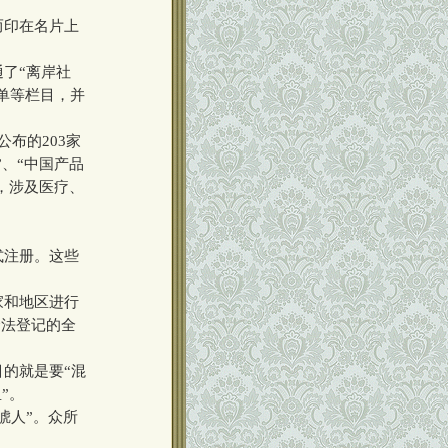
而印在名片上
了“离岸社
单等栏目，并
布的203家
、“中国产品
，涉及医疗、
式注册。这些
家和地区进行
合法登记的全
的就是要“混
”。
唬人”。众所