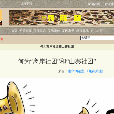
上午好！
家园首页
罗氏家
首页
罗氏家族
罗氏家话
罗氏家传
罗氏家书
科技天地
它山之石
查询
何为离岸社团和山寨社团
何为“离岸社团”和“山寨社团”
http:
来自：
南华阅读室
《焦点关注》