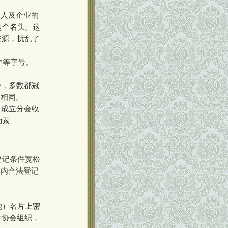
个人及企业的
这个名头。这
资源，扰乱了
”等字号。
册，多数都冠
至相同。
、成立分会收
勒索
登记条件宽松
国内合法登记
她）名片上密
种协会组织，