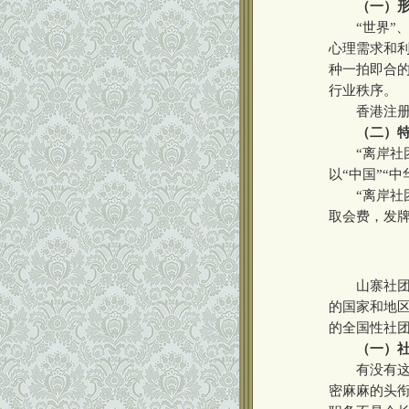
（一）
“世界”、“
心理需求和
种一拍即合的
行业秩序。
香港注册NG
（二）
“离岸社团
以“中国”“
“离岸社团
取会费，发
山寨社团，
的国家和地区
的全国性社
（一）
有没有这种
密麻麻的头衔