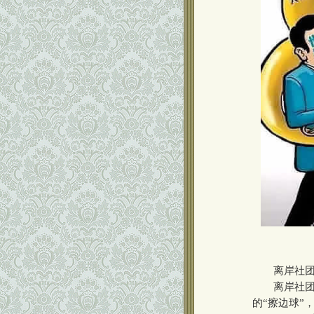
离岸社团是
离岸社团名
的“擦边球”