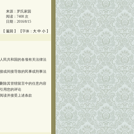
来源：
罗氏家园
阅读：
7408
次
日期：
2016/8/15
 【
返回
】 【字体：
大
中
小
】
人民共和国的各项有关法律法
接或间接导致的民事或刑事法
删除其管辖留言中的任意内容
引用您的评论
阅读并接受上述条款