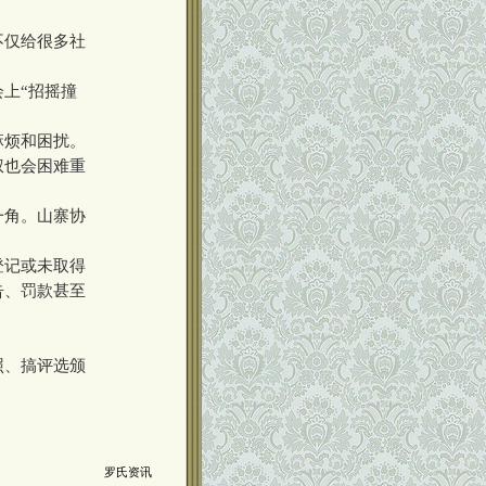
不仅给很多社
上“招摇撞
麻烦和困扰。
权也会困难重
一角。山寨协
登记或未取得
告、罚款甚至
照、搞评选颁
罗氏资讯