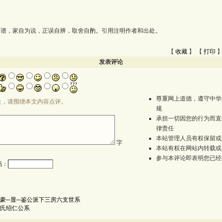
为谱，家自为说，正误自辨，取舍自酌。引用注明作者和出处。
【
收藏
】 【
打印
】
发表评论
尊重网上道德，遵守中华
处，请围绕本文内容点评。
规
承担一切因您的行为而直
律责任
本站管理人员有权保留或
字
本站有权在网站内转载或
参与本评论即表明您已经
码：
豪─显─鉴公派下三房六支世系
氏绍仁公系