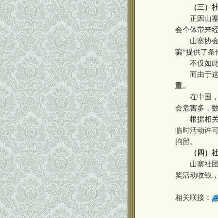
（三）
正因山寨协
会个体带来
山寨协会在
骗”提供了
不仅如此，
而由于这些
重。
在中国，形
会危害多，
根据相关法
临时活动许
拘留。
（四）
山寨社团是
奖活动收钱
相关联接：