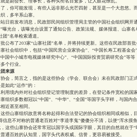
长就是副会长、理事长，各种头衔名目繁多，让人眼花缭乱。
，你可能发现，有些人远非那么光芒四射，甚至是一个大忽悠。
组织，多半系山寨。
日前发布消息，民政部民间组织管理局主管的中国社会组织网开通
团”曝光台，该曝光台设置了通知公告、政策法规、媒体报道、山寨名
社团”名单检索通道。
布了203家“山寨社团”名单，并将持续更新。这些在民政部首批公
寨社会组织中，包括“中国民营企业家协会”、“中国长寿工程基金会”
“中国中小城市电视媒体研究中心”、“中国国际投资贸易研究会”等等
等多个行业。
社团来源
会，简言之，指的是这些协会（学会、联合会）未在民政部门正
是如此“运作”的：
用境内外对社会组织登记管理制度的差异，在登记条件宽松的国
寨组织多数都冠以“中国”、“中华”、“全国”等国字头字样，与国内
称相近甚至相同。
些山寨组织故意将名称起得和合法登记的协会组织相同或相似，目
得信息不对称的普通老百姓对“李逵李鬼”傻傻分不清，以便“浑水摸鱼
这些山寨协会还常常冠以国字头或国际字眼，其目的自然就在于“
大普通百姓的认知里，国字头代表权威、信誉，更容易被接受。