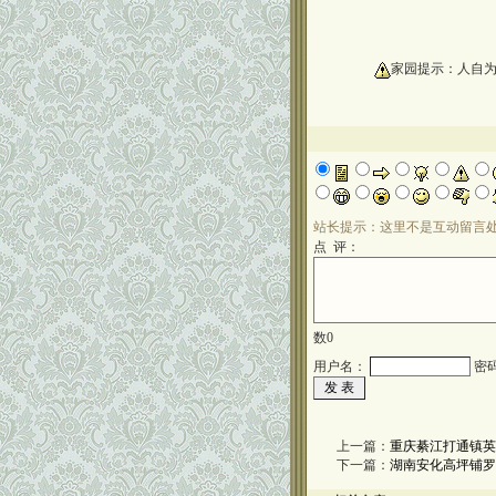
oooooooooo
家园提示：人自
站长提示：这里不是互动留言
点 评：
数
0
用户名：
密
上一篇：
重庆綦江打通镇英
下一篇：
湖南安化高坪铺罗