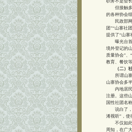
职务不是会
但接触多了
的各种协会
民政部网站
团”“山寨社
提供了“山寨
曝光台首批公
境外登记的山
质量协会”、
教育、餐饮
（二）
所谓山寨协
山寨协会多半
内地居民利
注册。这些山
国性社团名
说白了，这
淆视听”，使
不仅如此，
周知，在广