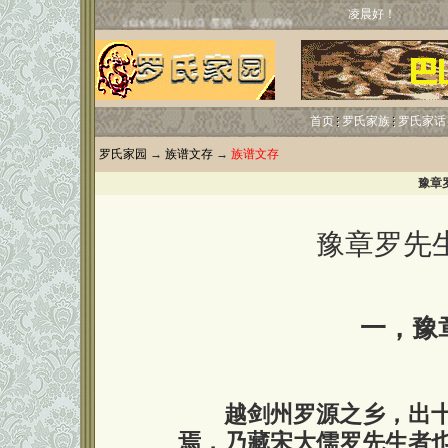
凌晨好！
首页
罗氏家族
罗氏家话
罗氏家园
→
族谱文存
→
族谱文存
豫章
豫章罗先
一，豫
越剑州罗源之乡，出
焉，乃藏宋大儒罗先生者