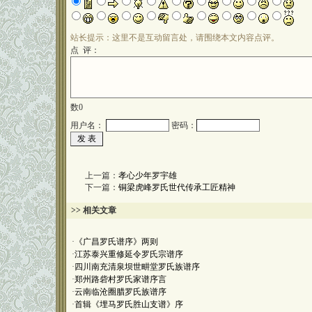
站长提示：这里不是互动留言处，请围绕本文内容点评。
点 评：
数
0
用户名：
密码：
上一篇：
孝心少年罗宇雄
下一篇：
铜梁虎峰罗氏世代传承工匠精神
>> 相关文章
·
《广昌罗氏谱序》两则
·
江苏泰兴重修延令罗氏宗谱序
·
四川南充清泉坝世畊堂罗氏族谱序
·
郑州路砦村罗氏家谱序言
·
云南临沧圈腊罗氏族谱序
·
首辑《埋马罗氏胜山支谱》序