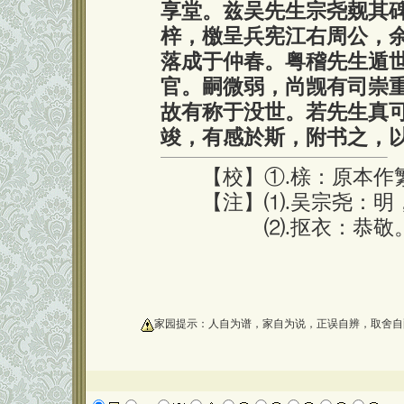
享堂。兹吴先生宗尧觌其
梓，檄呈兵宪江右周公，
落成于仲春。粤稽先生遁
官。嗣微弱，尚觊有司崇
故有称于没世。若先生真
竣，有感於斯，附书之，
【校】①.榇：原本作繁
【注】⑴.吴宗尧：明，
⑵.抠衣：恭敬
oooooooooo
家园提示：人自为谱，家自为说，正误自辨，取舍自