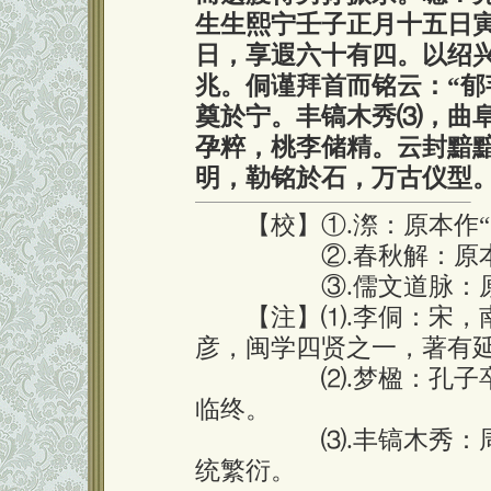
生生熙宁壬子正月十五日
日，享遐六十有四。以绍
兆。侗谨拜首而铭云：“
奠於宁。丰镐木秀⑶，曲
孕粹，桃李储精。云封黯
明，勒铭於石，万古仪型。
【校】①.漈：原本作“
②.春秋解：原本脱“
③.儒文道脉：原本脉
【注】⑴.李侗：宋，南
彦，闽学四贤之一，著有
⑵.梦楹：孔子卒前
临终。
⑶.丰镐木秀：周文
统繁衍。