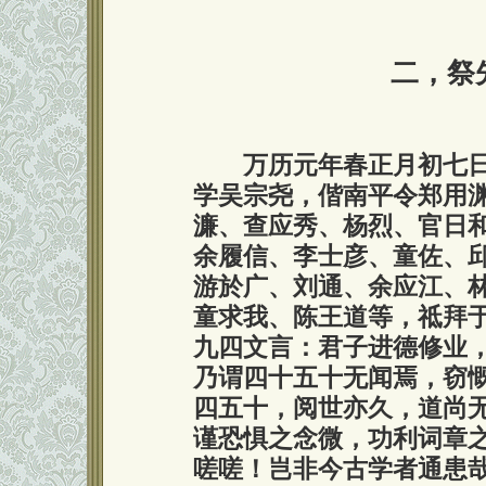
二，祭
万历元年春正月初七
学吴宗尧，偕南平令郑用
濂、查应秀、杨烈、官日
余履信、李士彦、童佐、
游於广、刘通、余应江、
童求我、陈王道等，祗拜
九四文言：君子进德修业
乃谓四十五十无闻焉，窃
四五十，阅世亦久，道尚
谨恐惧之念微，功利词章
嗟嗟！岂非今古学者通患