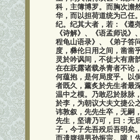
科，主簿博罗。而胸次澹
华，而以担荷道统为己任
纪。纪其大者，若：《遵
《诗解》、《语孟师说》
程龟山语录》、《弟子答
度，彝伦日用之间，凿凿
灵於吟讽间，不徒大有唐
在在跃露诸载杀青者不论
何蕴抱，是何局度乎。以
者既久，薰炙於先生者最
温中之模。乃敢忍於脉脉
於李，为朝议大夫文捷公
讳敦叙，先先生卒，无嗣
先生，坚请乃可，曰：无
子，今子先吾殁后吾明矣
而遗腹得男孙振宗。噫！