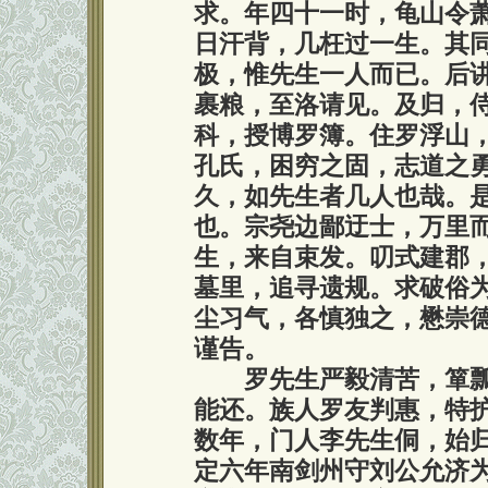
求。年四十一时，龟山令
日汗背，几枉过一生。其
极，惟先生一人而已。后
裹粮，至洛请见。及归，
科，授博罗簿。住罗浮山
孔氏，困穷之固，志道之
久，如先生者几人也哉。
也。宗尧边鄙迂士，万里
生，来自束发。叨式建郡
墓里，追寻遗规。求破俗
尘习气，各慎独之，懋崇
谨告。
罗先生严毅清苦，箪瓢
能还。族人罗友判惠，特
数年，门人李先生侗，始
定六年南剑州守刘公允济