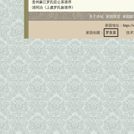
·
贵州麻江罗氏臣公系谱序
·
清同治《上虞罗氏族谱序》
关于本站
家园首页
家园邮
家园地址：
https:/
家园创建：
罗良富
技术支