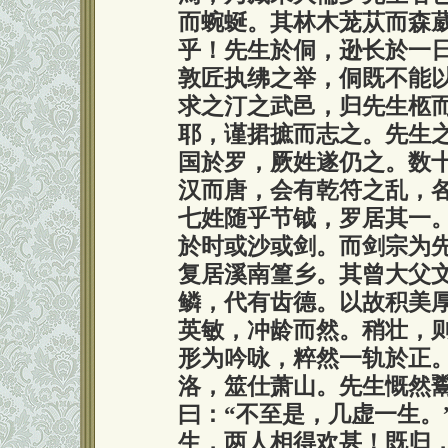
而蜿蜒。其林木茏苁而森
乎！先生於侗，逊长於一
敦匠执绋之举，侗既不能
求之汀之武邑，归先生柩
耶，谨捃摭而志之。先生
国於罗，厥姓遂仍之。数
汉而唐，会有乾符之乱，
七姓随乎节钺，罗居其一
於时或沙或剑。而剑宗为
复居溪南篁乡。其曾大父
鳞，代有齿德。以故积美
英敏，冲龄而然。稍壮，
形为吟咏，粹然一轨於正
洛，筮仕萧山。先生慨然
曰：“不至是，几虚一生。
生，两人相得欢甚！既归