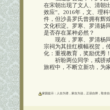
在宋朝出现了文人、清朝
效应”。2016年，文、
件，但沙县罗氏曾拥有辉
文化积淀。罗寒、罗清扬
是否存在某种必然？
现在，罗寒、罗清杨同学考
宗祠为其挂红横幅祝贺，
化：重视教育，奖励优秀
祈盼两位同学，戒骄戒
旅程中，不断立新功，为
oooooooooo
家园提示：人自为谱，家自为说，正误自辨，取舍自