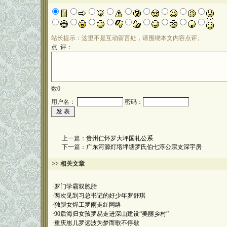
站长提示：这里不是互动留言处，请围绕本文内容点评。
点 评：
数
0
用户名：
密码：
上一篇：
贵州仁怀罗大坪国礼公系
下一篇：
广东河源灯塔坪塘罗氏伯七淳公宗支深宇房
>> 相关文章
·
罗门学霸双胞胎
·
两次见到习总书记的好少年罗舒琪
·
独腿女焊工罗雨走红网络
·
90后海归女孩罗易走进深山建设“美丽乡村”
·
重庆崽儿罗远波为梦而歌不停歇