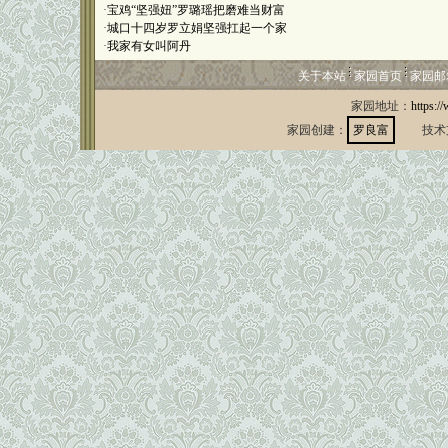
·
宝鸡“坚强妞”罗璐瑶把磨难当财富
·
城口十四岁罗立娟坚强扛起一个家
·
我家有女叫阿丹
关于本站
家园首页
家园邮
家园地址：
https:/
家园创建：
罗良富
技术支