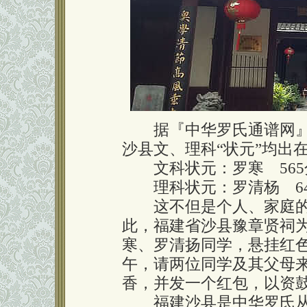
据『中华罗氏通谱网』消
沙县文、理科“状元”均出
文科状元：罗寒 565
理科状元：罗清杨 64
这不但是个人、家庭的
此，福建省沙县豫章贤祠为
寒、罗清扬同学，悬挂红色
午，请两位同学及其父母
香，并发一个红包，以资
福建沙县是中华罗氏从