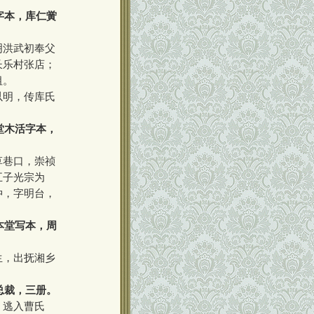
字本，库仁黉
明洪武初奉父
长乐村张店；
祖。
以明，传库氏
堂木活字本，
草巷口，崇祯
五子光宗为
仲，字明台，
本堂写本，周
生，出抚湘乡
总裁，三册。
，逃入曹氏