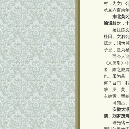
村，为文广
承且六百余
湖北黄冈
编辑校对，
始祖陈文泗
杜田。文泗
抚之，甥为
子息，是为
而令人诧异
《来历引》
者，陈之戚
也。虽为吕
何？吾曰，
蕲、罗、黄
主姓黄，我
可知吕、杨
安徽太湖
清、刘罗茂
谱光绪三十