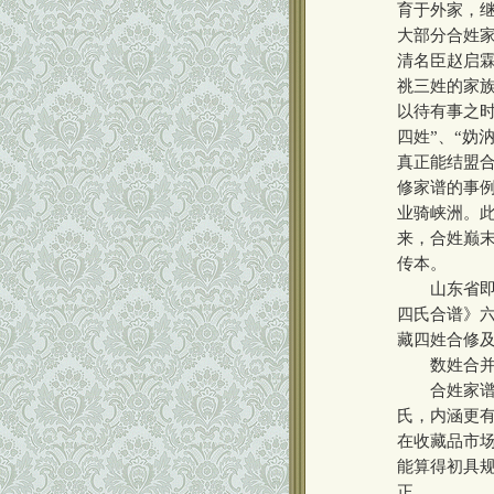
育于外家，继
大部分合姓
清名臣赵启霖
祧三姓的家
以待有事之时
四姓”、“妫
真正能结盟
修家谱的事
业骑峡洲。
来，合姓巅
传本。
山东省即墨
四氏合谱》
藏四姓合修
数姓合并而
合姓家谱存
氏，内涵更
在收藏品市
能算得初具
正。