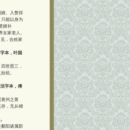
招婿。入赘得
，只能以身为
赘婿补
养女家老人。
常见，合姓家
活字本，叶国
。四世恩三，
之始祖。
木活字本，傅
居黄州之黄
无存，无从稽
册。
徙鄱阳诸属郡