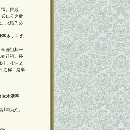
可得。惟必
，必仁公之后
氏。此谱为必
活字本，丰光
，全德祖其一
氏始迁祖。孙
衡湘，礼认之
姓之称，是丰
。
义堂木活字
遂以周为姓。
外家。