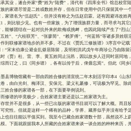
承其业，遂合外家“费”姓为“陆费”，清代有《四库全书》馆总校官
家族的家谱尽管是二姓或数姓并存，但在日常使用中仍只保留其中一
，家谱名为“伍赵氏”，但并没有称之为伍赵启霖。还有因避讳改姓
族1，则比较少见。也有一些家族，为了增强族群力量，而寻求与其它
，能够团结在一起对抗外来的欺侮或挑衅，也因此陆续产生了“烈山五
汭五姓”、“六桂联芳”、“张廖简”、“赖罗傅”、“何蓝韩”等诸多异姓联
合作到联修家谱地步的并不多。不过在《贾氏三修族谱》3序言中记载
例：“宋末伯康公避金乱僻居陈留，及明初洪武戊午年商珍公乃由陈留
此时（贾）杜、雷、李、黄五姓同止沅邑，因以故乡人迁同时居同地
末综而订之，曰《同乡谱》，各有以传于后，俾毋忘焉”。但此《同乡
县博物馆藏有一部由四姓合修的清宣统二年木刻活字印本4《山东
六卷，由白光剑、梅泽汉、安保元、梁义礼纂修，可说极为罕见。除
及三姓合修的家谱各一部，在下面要举例说到。
修谱的毕竟极少，合姓家谱主要还是以二姓家谱为主。
世并不是很多，从一些已出版的家谱书目就可以了解大概。而且
有可究性。但就是这样一个稀有的品种，学界、藏界似乎并没有给予
场上也往往能以平值买到。我至今已藏合姓家谱数十部，虽然说不上
规模。下面就跟据我本人所藏的合姓家谱来谈一谈合姓的种种来历，