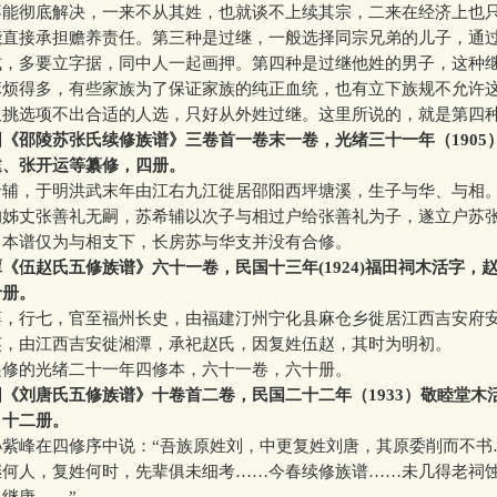
不能彻底解决，一来不从其姓，也就谈不上续其宗，二来在经济上也
能直接承担赡养责任。第三种是过继，一般选择同宗兄弟的儿子，通
式，多要立字据，同中人一起画押。第四种是过继他姓的男子，这种
麻烦得多，有些家族为了保证家族的纯正血统，也有立下族规不允许
又挑选项不出合适的人选，只好从外姓过继。这里所说的，就是第四
《邵陵苏张氏续修族谱》三卷首一卷末一卷，光绪三十一年（1905
逮、张开运等纂修，四册。
，于明洪武末年由江右九江徙居邵阳西坪塘溪，生子与华、与相
的姊丈张善礼无嗣，苏希辅以次子与相过户给张善礼为子，遂立户苏
。本谱仅为与相支下，长房苏与华支并没有合修。
《伍赵氏五修族谱》六十一卷，民国十三年(1924)福田祠木活字，
十册。
行七，官至福州长史，由福建汀州宁化县麻仓乡徙居江西吉安府
英，由江西吉安徙湘潭，承祀赵氏，因复姓伍赵，其时为明初。
的光绪二十一年四修本，六十一卷，六十册。
《刘唐氏五修族谱》十卷首二卷，民国二十二年（1933）敬睦堂木
，十二册。
峰在四修序中说：“吾族原姓刘，中更复姓刘唐，其原委削而不书
继何人，复姓何时，先辈俱未细考……今春续修族谱……未几得老祠