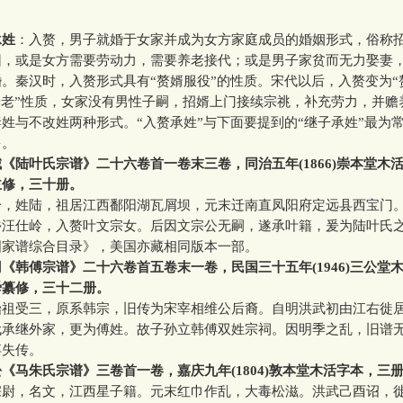
承姓
：入赘，男子就婚于女家并成为女方家庭成员的婚姻形式，俗称
因，或是女方需要劳动力，需要养老接代；或是男子家贫而无力娶妻
。秦汉时，入赘形式具有“赘婿服役”的性质。宋代以后，入赘变为“
养老”性质，女家没有男性子嗣，招婿上门接续宗祧，补充劳力，并赡
姓与不改姓两种形式。“入赘承姓”与下面要提到的“继子承姓”最为
多。
《陆叶氏宗谱》二十六卷首一卷末三卷，同治五年(1866)崇本堂木
主修，三十册。
姓陆，祖居江西鄱阳湖瓦屑坝，元末迁南直凤阳府定远县西宝门
乡汪仕岭，入赘叶文宗女。后因文宗公无嗣，遂承叶籍，爰为陆叶氏
谱综合目录》，美国亦藏相同版本一部。
《韩傅宗谱》二十六卷首五卷末一卷，民国三十五年(1946)三公堂
舜纂修，三十二册。
受三，原系韩宗，旧传为宋宰相维公后裔。自明洪武初由江右徙
代承继外家，更为傅姓。故子孙立韩傅双姓宗祠。因明季之乱，旧谱
卒失传。
《马朱氏宗谱》三卷首一卷，嘉庆九年(1804)敦本堂木活字本，三
，名文，江西星子籍。元末红巾作乱，大毒松滋。洪武己酉诏，