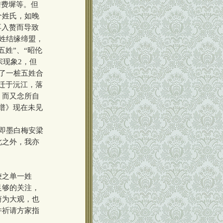
陆费墀等。但
个姓氏，如晚
再入赘而导致
姓结缘缔盟，
姓”、“昭伦
宗现象2，但
了一桩五姓合
迁于沅江，落
，而又念所自
谱》现在未见
即墨白梅安梁
此之外，我亦
较之单一姓
足够的关注，
蔚为大观，也
并祈请方家指