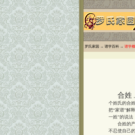
罗氏家园
→
谱学百科
→
谱学
合姓
个姓氏的合姓
把“家谱”解
一姓”的说法
合姓的产生
不忍使自己的