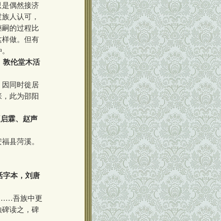
只是偶然接济
过族人认可，
继嗣的过程比
这样做。但有
种。
）敦伦堂木活
。因同时徙居
张，此为邵阳
赵启霖、赵声
安福县菏溪。
活字本，刘唐
……吾族中更
蚀碑读之，碑