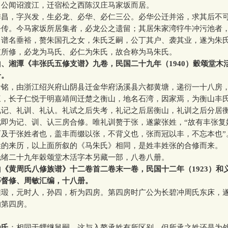
。公闻诏渡江，迁宿松之西陈汉庄马家坂而居。
，字兴发，生必龙、必华、必仁三公。必华公迁并浴，求其后不
公传。今马家坂所居集者，必龙公之遗留；其居朱家湾牸牛冲污池者
，谱名垂裕，赘朱国孔之女，朱氏乏嗣，公丁其户、袭其业，遂为朱
支所修，必龙为马氏、必仁为朱氏，故合称为马朱氏。
、湘潭《丰张氏五修支谱》九卷，民国二十九年（1940）穀颂堂木
册。
，由浙江绍兴府山阴县迁金华府汤溪县六都黄塘，递衍一十八房
三，长子仁悦于明嘉靖间迁楚之衡山，地名石湾，因家焉，为衡山丰
礼记、礼训、礼认。礼试之后失考，礼记之后居衡山，礼训之后分居
此即为记、训、认三房合修。唯礼训赘于张，遂蒙张姓，“故有丰张复
而及于张姓者也，盖丰而缀以张，不背义也，张而冠以丰，不忘本也”
来历，以上面所叙的《马朱氏》相同，是姓丰姓张的合修而来。
二十九年穀颂堂木活字本另藏一部，八卷八册。
《黄周氏八修族谱》十二卷首二卷末一卷，民国十二年（1923）和
等督修、周敏汇编，十八册。
，元时人，孙四，析为四房。第四房时广公为长碧冲周氏东床，
的第四房。
为氏
：相同于甥继舅嗣，这与入赘承姓有所区别，但所承之姓还是为