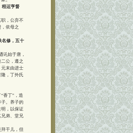
，程运亨督
其职，公弃不
进，依母之
佚名修，五十
迺讬始于唐，
隆二公，遵之
，元末由进士
普隆，丁外氏
“香丁”，造
养子。养子的
注明，以保证
其兄弟、堂兄
是拜干儿，但