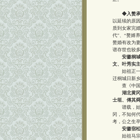
◆入赘
以延续的原
质到女家完婚
代”、“赘婿
赘婚有改为妻
谱存世也较
安徽桐城
文、叶秀实
始祖正一，
迁桐城日新
查《中国家
湖北黄冈
士垣、傅其
谱载，始祖
冈，不知何
考，公之生
安徽宿松
始祖马宗尉