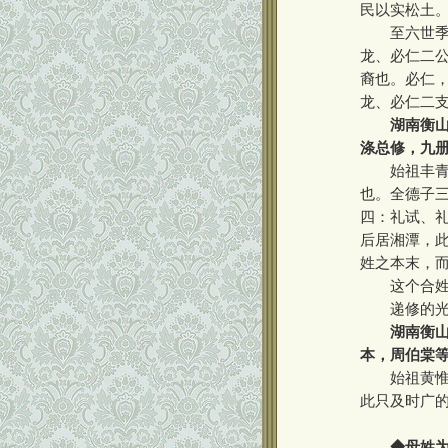
民以实松土
至六世季昌
龙、必仁二
裔也。必仁
龙、必仁二
湖南衡山
涤总修，九
始祖丰青铭
也。全德子
四：礼试、
后居湘潭，
姓之本末，
这个合姓的
递修的光绪
湖南衡山
本，周伯棠
始祖黄惟瑖
此只及时广
◆母姓