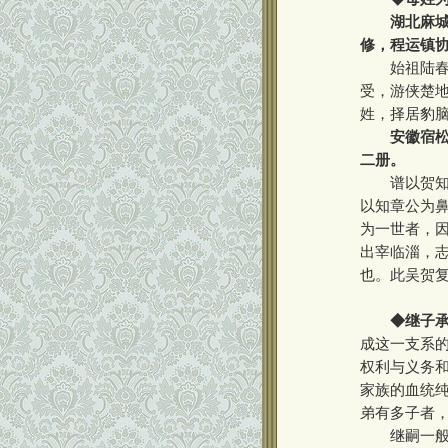
湖北麻城
修，程运镇
始祖陆春二
受，游侠楚
姓，择居豹
安徽宿松
二册。
谱以贺知章
以知章公为
为一世者，
出宰临淄，
也。此吴贺复
◆继子
成这一支系
权利与义务
家族的血统
弟有多子者
继嗣一般采