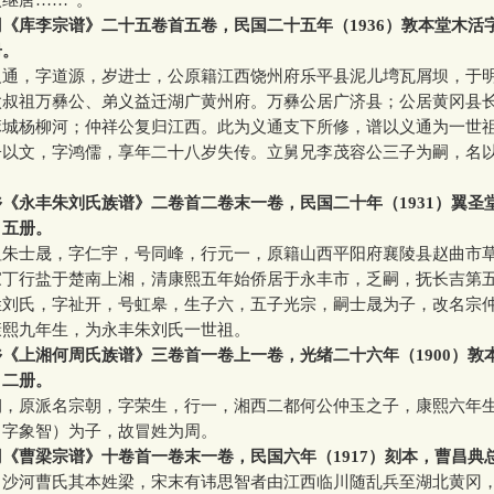
继唐……”。
《库李宗谱》二十五卷首五卷，民国二十五年（1936）敦本堂木活
册。
，字道源，岁进士，公原籍江西饶州府乐平县泥儿塆瓦屑坝，于
太叔祖万彝公、弟义益迁湖广黄州府。万彝公居广济县；公居黄冈县
麻城杨柳河；仲祥公复归江西。此为义通支下所修，谱以义通为一世
文，字鸿儒，享年二十八岁失传。立舅兄李茂容公三子为嗣，名
。
《永丰朱刘氏族谱》二卷首二卷末一卷，民国二十年（1931）翼圣
，五册。
士晟，字仁宇，号同峰，行元一，原籍山西平阳府襄陵县赵曲市
家丁行盐于楚南上湘，清康熙五年始侨居于永丰市，乏嗣，抚长吉第
姓刘氏，字祉开，号虹皋，生子六，五子光宗，嗣士晟为子，改名宗
康熙九年生，为永丰朱刘氏一世祖。
《上湘何周氏族谱》三卷首一卷上一卷，光绪二十六年（1900）敦
，二册。
原派名宗朝，字荣生，行一，湘西二都何公仲玉之子，康熙六年
（字象智）为子，故冒姓为周。
《曹梁宗谱》十卷首一卷末一卷，民国六年（1917）刻本，曹昌典
河曹氏其本姓梁，宋末有讳思智者由江西临川随乱兵至湖北黄冈