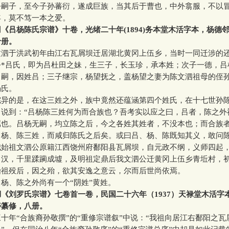
公嗣子，至今子孙蕃衍，遂成巨族，当其后于曹也，中外翕服，不以
年，莫不笃一本之爱。
《吕杨陈氏宗谱》十卷，光绪二十年(1894)务本堂木活字本，杨德
十册。
于洪武初年由江右瓦屑坝迁居湖北黄冈上伍乡，当时一同迁涉的
公*吕氏，即为吕杜田之妹，生三子，长玉珍，承本姓；次子一德，吕
舅嗣，因姓吕；三子继宗，杨望抚之，盖杨望之妻为陈文泗祖母的侄
杨氏。
的是，在这三姓之外，族中竟然还蕴涵第四个姓氏，在十七世孙
中说到：“吕杨陈三姓何为而合族也？吾考实以应之曰，吕者，陈之外
属也。吕杨无嗣，均立陈之后，今之各姓其姓者，不没本也；而合族
、杨、陈三姓，而咸归陈氏之后矣。或曰吕、杨、陈既知其义，敢问
我始祖文泗公原籍江西饶州府鄱阳县瓦屑坝，自元政不纲，义师四起
、汉，千里蹂躏成墟，及明祖定鼎后我文泗公迁黄冈上伍乡青坵村，
始祖殁后，因之殆，欲其安逸之意云，尔而后世尚依焉。
、陈之外尚有一个“阴姓”黄姓。
《刘罗氏宗谱》七卷首一卷，民国二十六年（1937）天禄堂木活字
寿纂修，八册。
年“合族裔孙敬撰”的“重修宗谱叙”中说：“我祖向居江右鄱阳之瓦