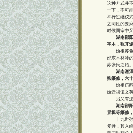
这种方式并
一下，不可
举行过继仪
之同姓的要
时候同宗中
湖南邵阳
字本，张开
始祖苏希辅
邵东木林冲
苏张氏之始
湖南湘潭
煦纂修，六
始祖伍醇，
始迁祖伍文
另又有递修
湖南邵阳
景楫等纂修
十九世孙紫
复姓，其入