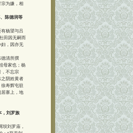
冒宗为嫌，相
邻、陈德润等
还有杨望与吕
杜田因无嗣而
孙妇，因亦无
陈德清所撰
祖母家也；杨
者，不忘宗
陈之阴姓黄者
，徐寿辉屯驻
初居寨上，地
本，刘罗族
屑坝刘罗庙，