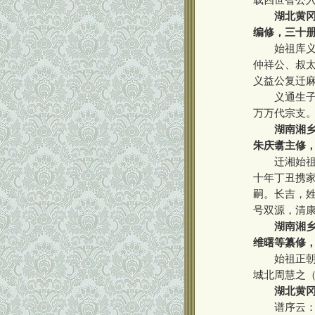
载四世智公入
湖北黄冈
编修，三十
始祖库义通
仲祥公、叔
义益公复迁
义通生子以
万万代宗支
湖南湘乡
朱庆翥主修
迁湘始祖朱
十年丁丑携
嗣。长吉，
号双源，清
湖南湘乡
维曙等纂修
始祖正朝，
城北周慧之
湖北黄冈
谱序云：沙