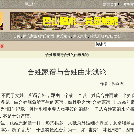
早上好！
家园首页
罗氏家
首页
罗氏家族
罗氏家话
罗氏家传
罗氏家书
科技天地
它山之石
概要
合姓家谱与合姓的由来浅论
合姓家谱与合姓由来浅论
http:
作者：励双杰
，不同于复姓。所谓合姓，即由二个或二个以上姓氏合并而成一个姓
多见。由合姓现象所产生的家谱，姑且称之为“合姓家谱”！1999年
释为“旧时记载一姓世系和重要人物事迹的谱籍”，但从合姓家谱来分析
，不是十分严谨。
，跟姓氏起源一样，形式很多，大抵为外姓继承养父，女婿继嗣
本宗“断了香火”，于是将数姓合并为一。如“陆费”，本姓“陆”，因“