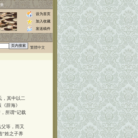
乘
设为首页
加入收藏
发送稿件
繁體中文
0000
//www.luos.org
氏，其中以二
版《辞海》
，所谓“记载
岳父等，而又
陆”姓之子养