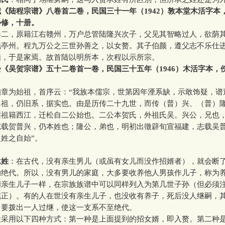
《陆程宗谱》八卷首二卷，民国三十一年（1942）敦本堂木活字本
协修，十册。
，原籍江右赣州，万户总管陆隆兴次子，父见其智略过人，欲荫
地亭州。程九万公之三世孙善之，以女赘。其子伯颜，遵父志不乐仕
脑，于是家焉。故首陆以明所本，次程以示所宗。
《吴贺宗谱》五十二卷首一卷，民国三十五年（1946）木活字本，
为始祖，首序云：“我族本儒宗，世第因年湮系缺，示敢饰疑，谱
鼻祖，仍旧系，据实也。由是历传二十九世，而传（普）兴、（普）
因祖籍西江，迁松自二公始也。二公本贺氏，外祖氏吴。兴公，兄也
志载贺普兴，仍本姓也；隆公，弟也，明初出徵辟旬宣福建，志载吴
姓之自始”。
承姓
：在古代，没有亲生男儿（或虽有女儿而没作招婿者），就会断了
的绝代。所以，没有男儿的家庭，大多要收养他人男孩作儿子，称为
和亲生儿子一样，在宗族族谱中可以同样列入为第几世子孙（但必须
纯正）。有的人在世没有亲生儿子，也没收有养子，死后没人继嗣，
，要拨出一人过继，使这一支系不至绝代。
用以下四种方式：第一种是上面提到的招女婿，即入赘。第二种