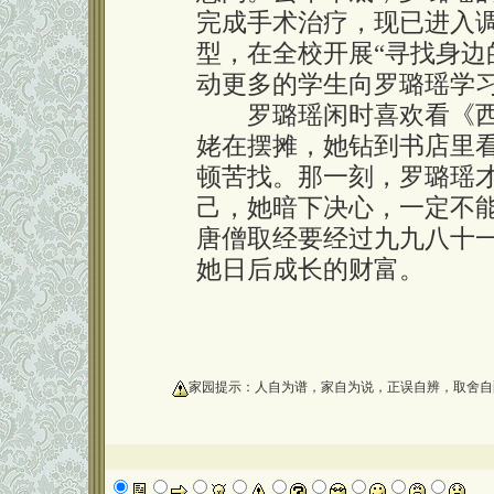
完成手术治疗，现已进入
型，在全校开展“寻找身边
动更多的学生向罗璐瑶学
罗璐瑶闲时喜欢看《西
姥在摆摊，她钻到书店里
顿苦找。那一刻，罗璐瑶
己，她暗下决心，一定不
唐僧取经要经过九九八十
她日后成长的财富。
oooooooooo
家园提示：人自为谱，家自为说，正误自辨，取舍自