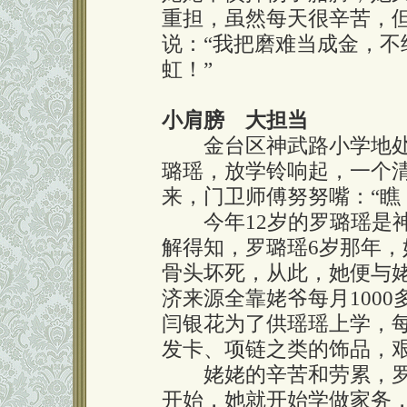
重担，虽然每天很辛苦，但
说：“我把磨难当成金，不
虹！”
小肩膀 大担当
金台区神武路小学地处
璐瑶，放学铃响起，一个
来，门卫师傅努努嘴：“瞧
今年12岁的罗璐瑶是神
解得知，罗璐瑶6岁那年
骨头坏死，从此，她便与
济来源全靠姥爷每月100
闫银花为了供瑶瑶上学，
发卡、项链之类的饰品，
姥姥的辛苦和劳累，罗
开始，她就开始学做家务