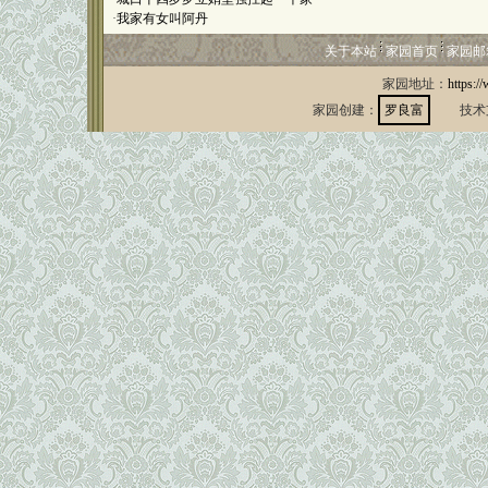
·
我家有女叫阿丹
关于本站
家园首页
家园邮
家园地址：
https:/
家园创建：
罗良富
技术支