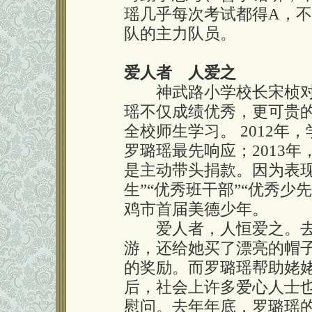
瑶几乎每次考试都得A，
队的主力队员。
爱人者 人爱之
神武路小学校长宋桢对
瑶不仅成绩优秀，更可贵
全校师生学习。 2012
罗璐瑶最先响应；2013
是主动带头捐款。因为表现
生”“优秀班干部”“优秀少
鸡市首届美德少年。
爱人者，人恒爱之。去
游，还给她买了漂亮的帽
的奖励。而罗璐瑶帮助姥
后，社会上许多爱心人士
慰问。去年年底，罗璐瑶