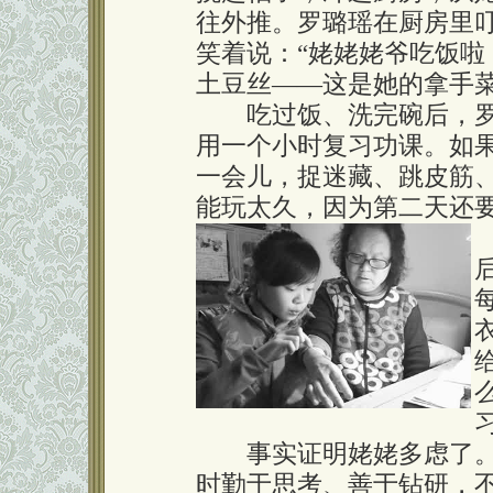
往外推。罗璐瑶在厨房里
笑着说：“姥姥姥爷吃饭啦
土豆丝——这是她的拿手
吃过饭、洗完碗后，罗
用一个小时复习功课。如
一会儿，捉迷藏、跳皮筋
能玩太久，因为第二天还
事实证明姥姥多虑了。
时勤于思考、善于钻研，