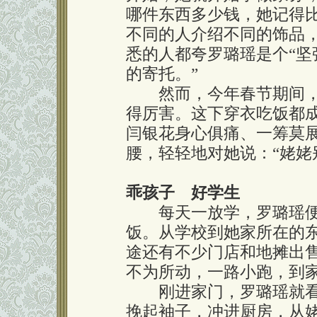
哪件东西多少钱，她记得
不同的人介绍不同的饰品
悉的人都夸罗璐瑶是个“坚
的寄托。”
然而，今年春节期间，
得厉害。这下穿衣吃饭都
闫银花身心俱痛、一筹莫
腰，轻轻地对她说：“姥姥
乖孩子 好学生
每天一放学，罗璐瑶便
饭。从学校到她家所在的东
途还有不少门店和地摊出
不为所动，一路小跑，到家
刚进家门，罗璐瑶就看
挽起袖子，冲进厨房，从