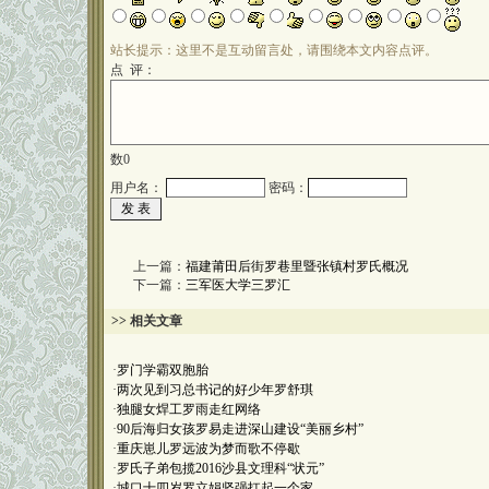
站长提示：这里不是互动留言处，请围绕本文内容点评。
点 评：
数
0
用户名：
密码：
上一篇：
福建莆田后街罗巷里暨张镇村罗氏概况
下一篇：
三军医大学三罗汇
>> 相关文章
·
罗门学霸双胞胎
·
两次见到习总书记的好少年罗舒琪
·
独腿女焊工罗雨走红网络
·
90后海归女孩罗易走进深山建设“美丽乡村”
·
重庆崽儿罗远波为梦而歌不停歇
·
罗氏子弟包揽2016沙县文理科“状元”
·
城口十四岁罗立娟坚强扛起一个家