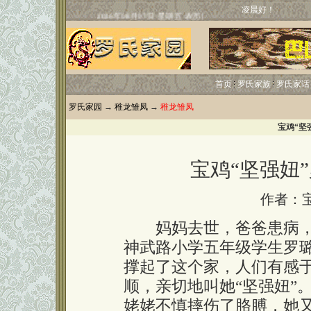
凌晨好！
首页
罗氏家族
罗氏家话
罗氏家园
→
稚龙雏凤
→
稚龙雏凤
宝鸡“坚
宝鸡“坚强妞
作者：
妈妈去世，爸爸患病，
神武路小学五年级学生罗
撑起了这个家，人们有感
顺，亲切地叫她“坚强妞”
姥姥不慎摔伤了胳膊，她