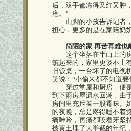
后，双手都冻得又红又肿
疮。”
山脚的小孩告诉记者，
担心，更多的是在家陪奶
简陋的家 再苦再难也
这个坐落在半山上的房
筑起来的，家里更谈不上
旧饭桌，一台坏了的电视
笑说：“小偷来都不知道要
穿过堂屋和厨房，便是
到下雨房屋漏水回潮，由
房间里充斥着一股霉味。
的夜晚，总是疼得睡不着
痛呻吟，再痛都咬着牙坚
被黄土埋了大半截的年纪