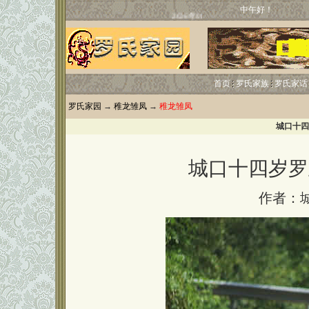
中午好！
首页
罗氏家族
罗氏家话
罗氏家园
→
稚龙雏凤
→
稚龙雏凤
城口十四
城口十四岁罗
作者：