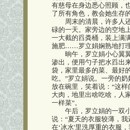
有慈母在身边悉心照顾，
了所有角色，教会她生存
周末的清晨，许多人还
碌的一天。家旁边的空地
一大截的舀粪桶，装上满
施肥……罗立娟娴熟地打
晌午，罗立娟小心翼翼
渗出，便用勺子把水舀出来
袋，家里最多的菜、最好
吃。”罗立娟说。一旁的
放在碗里，笑着说：“这
大肉，地里出啥吃啥，人
一样菜”。
午后，罗立娟的一双小
说：“夏天的衣服较薄，
在‘冰水'里洗厚重的衣服