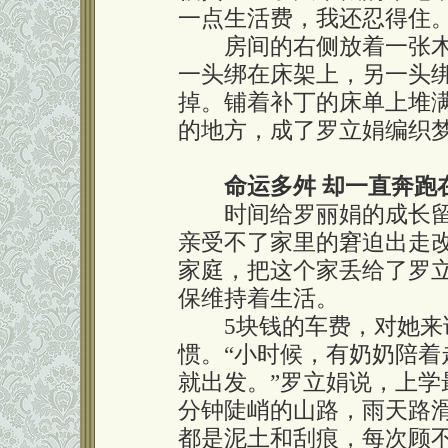
一点生活费，我还忍得住。
房间的右侧放着一张木
一头绑在床架上，另一头
掉。铺着补丁的床单上堆
的地方，成了罗立娟编织
命运多舛 却一直奔跑
时间给罗丽娟的成长留
亲受不了家里的窘迫出走
家庭，把这个家丢给了罗
保维持着生活。
5块钱的车费，对她来讲
惯。“小时候，有奶奶陪
就出发。”罗立娟说，上学
分钟陡峭的山路，雨天路
都是泥土和刮痕，每次顾