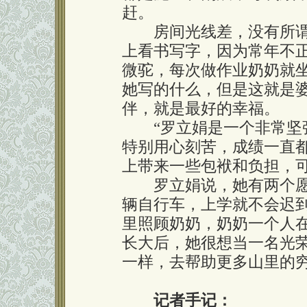
赶。
房间光线差，没有所谓
上看书写字，因为常年不
微驼，每次做作业奶奶就
她写的什么，但是这就是
伴，就是最好的幸福。
“罗立娟是一个非常坚强
特别用心刻苦，成绩一直
上带来一些包袱和负担，
罗立娟说，她有两个愿
辆自行车，上学就不会迟
里照顾奶奶，奶奶一个人
长大后，她很想当一名光
一样，去帮助更多山里的
记者手记：