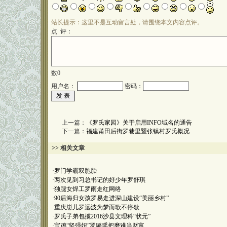
站长提示：这里不是互动留言处，请围绕本文内容点评。
点 评：
数
0
用户名：
密码：
上一篇：
《罗氏家园》关于启用INFO域名的通告
下一篇：
福建莆田后街罗巷里暨张镇村罗氏概况
>> 相关文章
·
罗门学霸双胞胎
·
两次见到习总书记的好少年罗舒琪
·
独腿女焊工罗雨走红网络
·
90后海归女孩罗易走进深山建设“美丽乡村”
·
重庆崽儿罗远波为梦而歌不停歇
·
罗氏子弟包揽2016沙县文理科“状元”
·
宝鸡“坚强妞”罗璐瑶把磨难当财富