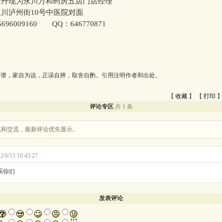
现为永川万和药房五店门店经理
泸州街10号中医院对面
6009160 QQ：646770871
为谱，家自为说，正误自辨，取舍自酌。引用注明作者和出处。
【
收藏
】 【
打印
】
评论专区
共 1 条
充和交流，最新评论优先显示。
2/6/13 16:45:27
系你们
发表评论