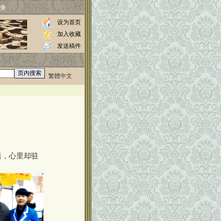
乘
设为首页
加入收藏
发送稿件
繁體中文
0000
//www.luos.org
后，心里却驻