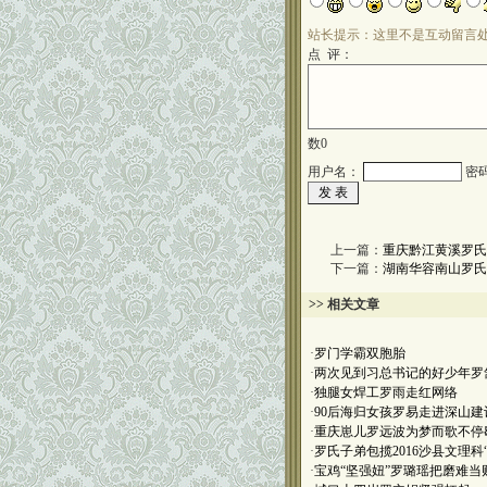
站长提示：这里不是互动留言
点 评：
数
0
用户名：
密
上一篇：
重庆黔江黄溪罗氏
下一篇：
湖南华容南山罗氏
>> 相关文章
·
罗门学霸双胞胎
·
两次见到习总书记的好少年罗
·
独腿女焊工罗雨走红网络
·
90后海归女孩罗易走进深山建
·
重庆崽儿罗远波为梦而歌不停
·
罗氏子弟包揽2016沙县文理科
·
宝鸡“坚强妞”罗璐瑶把磨难当