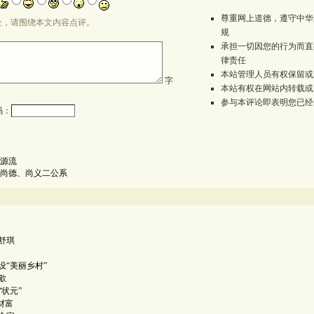
尊重网上道德，遵守中华
处，请围绕本文内容点评。
规
承担一切因您的行为而直
律责任
本站管理人员有权保留或
字
本站有权在网站内转载或
参与本评论即表明您已经
码：
源流
尚德、尚义二公系
舒琪
设“美丽乡村”
歇
“状元”
财富