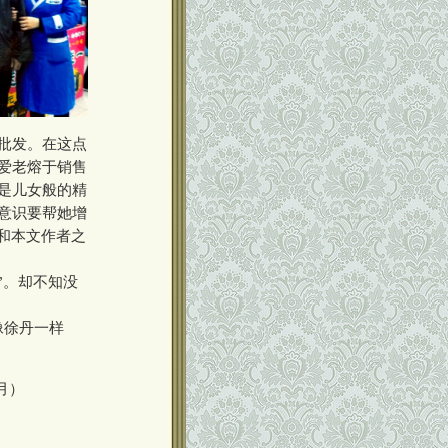
批发。在这点
爱老熔于销售
是儿女般的精
意识要帮她增
和本文作者之
”。却不知没
像徐丹一样
月）
00000000