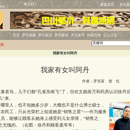
晚上好！
家园首页
罗氏家
首页
罗氏家族
罗氏家话
罗氏家传
罗氏家书
科技天地
它山之石
雏凤
我家有女叫阿丹
我家有女叫阿丹
http:
作者：罗良富 曾 红
老鸟，儿子们都“孔雀东南飞”了，但在文曲路万和药房认识徐丹
儿”来。
里人，也不知她多少岁，大概也不是什么博士硕士，
农民工，只从光荣栏上知道她是“销售之星”──作为服务
人员，能够让顾客从她身上感受到儿女亲情，“销售之
之无愧的。（右图：徐丹和顾客庞爷爷）