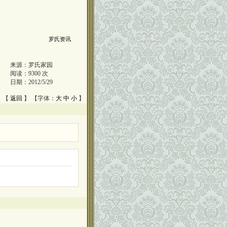
罗氏资讯
来源：
罗氏家园
阅读：
9300
次
日期：
2012/5/29
 【
返回
】 【字体：
大
中
小
】