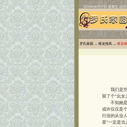
罗氏家园
→
稚龙雏凤
→
稚龙
我们是空巢
留了个“幺女
不知她是哪
或许仅仅是个
行业的从业
星”一定是当