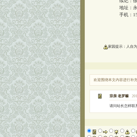
续记：徐丹
地址：永川
手机：1569
oooooooooo
家园提示：人自
欢迎围绕本文内容进行补
宗亲 老罗嘛
201
请问站长怎样联