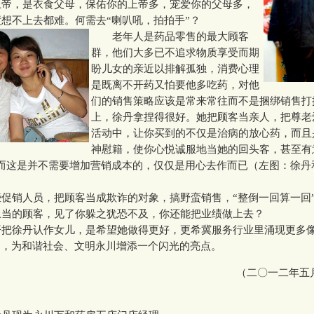
，是衣食父母，保佑你的上帝多，宠爱你的父母多，
想不上去都难。何需去“喇叭吼，拍拍手”？
老年人是药品零售的最大顾客
群，他们大多已不追求物质享受而期
盼儿女的亲近以排解孤独，消费心理
是既离不开药又怕要他多吃药，对他
们的销售策略应该是常来常往而不是捆绑销售打
上，徐丹拿捏得很好。她把顾客当亲人，把尊老
活动中，让你买到的不仅是治病的放心药，而且
神慰籍，使你心悦诚服地当她的回头客，甚至有
─而这是并不需要增加营销成本的，仅仅是用心去作而已（左图：徐丹
销人员，把顾客当成欺诈的对象，搞野蛮销售，“整倒一回算一回
上当的顾客，见了你躲之犹恐不及，你还能把业绩做上去？
徐丹认作女儿，是希望她做得更好，更希冀服务行业里涌现更多
”，为和谐社会、文明永川增添一个闪光的亮点。
（二〇一二年五