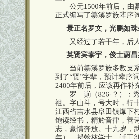
公元1500年前后，由
正式编写了纂溪罗族辈序
景正名罗文，光鹏如珠
又经过了若干年，后人
英贤宾泰宇，俊士蔚昌
当前纂溪罗族多数支系已
到了“贤”字辈，预计辈序
2400年前后，应该再作补
罗 崱（826-？）：
祖。字山斗，号大时，行
江西省吉水县阜田镇熂下
饱读经书，精於音律，善
志，豪情奔放。十九岁，武
年），授翰林学士，迁工