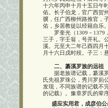
十六年丙申十月十五日午
佑。长子伯龙，官广西贺
骥，任广西柳州路推官，
佑，乡居教徒以经籍自乐
罗奎光（1309－137
三子，字壬翁，号开礼。
溪。元至大二年己酉四月
月十六日戌时殁。子三：
二、纂溪罗族的远祖
据老族谱记载，纂溪罗
氏先祖罗珠公，秀川罗崱公
发现，不同族谱的记载不
的记载）。豫章罗氏的辈
盛应实用君，成彦伯公