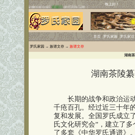
晚上好！
首页
罗氏家族
罗氏家话
罗氏家园
→
族谱文存
→
族谱文存
湖南茶
湖南茶陵纂
长期的战争和政治运动
千疮百孔。经过近三十年
复和发展。全国罗氏成立了
氏文化研究会”，建立了多
了多套《中华罗氏通谱》