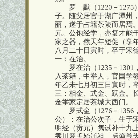
罗 默（1220－127
子。随父居官于湖广潭州
丽，遂于占籍茶陵而居焉
元。公饱经学，亦复才能
家之器，然天年短促（享年
八月二十日寅时，卒于宋
一：在治。
罗在治（1235－130
入茶籍，中举人，官国学
年乙未七月初三日寅时，
三：相金、式金、跃金。
金举家定居茶城大西门。
罗式金（1276－135
公）：在治公次子，生于
明经（贡元）隽试补十九
秀川罗氏始迁祖，后裔尊