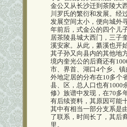
金公又从长沙迁到茶陵大
川罗氏的繁衍和发展。经
发展空间太小，便向城外寻
年前后，式金公的四个儿
居茶陵县城大西门，三子
溪安家。从此，纂溪也开
其子孙又向县内的其他地
境内奎光公的后裔还有10
市、界首、湖口4个乡、镇
外地定居的分布在10多个
县、区，总人口也有1000
修》族谱中发现，在70多
有后续资料，其原因可能
其中有相当一部分支系是
了联系，时间长了，其后
里。