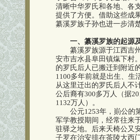
清晰中华罗氏和各地、各
提供了方便。借助这些成
纂溪罗族子孙也进一步清
一、纂溪罗族的起源
纂溪罗族源于江西吉州
安市吉水县阜田镇熂下村。
的罗氏后人已搬迁到附近
1100多年前就是出生、
从这里迁出的罗氏后人不
公后裔有300多万人（据2
1132万人）。
公元1253年，崱公的第
军学教授期间，经常往来
驻驿之地。后来天椅公又
子罗在治安排在茶陵大西