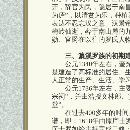
开，辞官为民，隐居于南
为庐”，以清贫为乐，种植
表达不忍忘汉之意。汉景帝
梅岭仙逝，葬于南山麓的
勋、官爵在以往的罗氏人
三、纂溪罗族的初期
公元1340年左右，奎
是建造了高标准的居住、
人正常的生产、生活、学
公元1736年左右，主要
宗祠”，并由浩授文林郎、
堂”。
在过去400多年的时间
谱，即：1618年由廪庠士
庠士罗如纶主持完成二修；