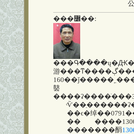
���߼��:
���Գ����ų�Ԫ��194
游���ͳ����ڳ�������Ϫ�飬
160��ǰ�����˿�
䵽
ͨѶ��ַ������ʡ�ϲ
��ϵ�绰��0791��8
�� ����130072
�������䣺
130