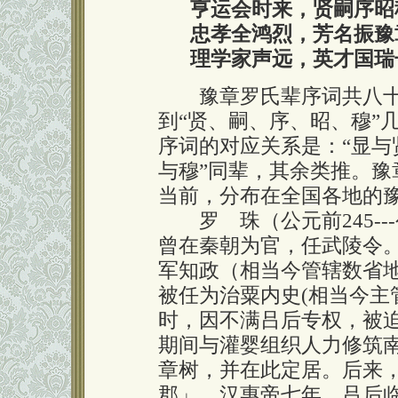
亨运会时来，贤嗣序昭
忠孝全鸿烈，芳名振豫
理学家声远，英才国瑞
豫章罗氏辈序词共八十
到“贤、嗣、序、昭、穆”
序词的对应关系是：“显
与穆”同辈，其余类推。
当前，分布在全国各地的豫
罗 珠（公元前245---
曾在秦朝为官，任武陵令
军知政（相当今管辖数省
被任为治粟内史(相当今主
时，因不满吕后专权，被
期间与灌婴组织人力修筑
章树，并在此定居。后来
郡」。汉惠帝七年，吕后