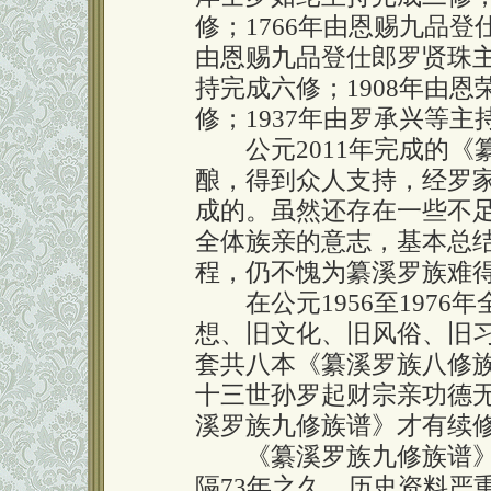
修；1766年由恩赐九品登
由恩赐九品登仕郎罗贤珠主持
持完成六修；1908年由
修；1937年由罗承兴等主
公元2011年完成的《
酿，得到众人支持，经罗
成的。虽然还存在一些不
全体族亲的意志，基本总结
程，仍不愧为纂溪罗族难
在公元1956至1976年
想、旧文化、旧风俗、旧
套共八本《纂溪罗族八修
十三世孙罗起财宗亲功德
溪罗族九修族谱》才有续
《纂溪罗族九修族谱》
隔73年之久、历史资料严