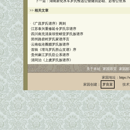
下一篇：
湖南新化水车罗氏惟远公暨隆回必聪、必智公世系
>> 相关文章
·
《广昌罗氏谱序》两则
·
江苏泰兴重修延令罗氏宗谱序
·
四川南充清泉坝世畊堂罗氏族谱序
·
郑州路砦村罗氏家谱序言
·
云南临沧圈腊罗氏族谱序
·
首辑《埋马罗氏胜山支谱》序
·
贵州麻江罗氏臣公系谱序
·
清同治《上虞罗氏族谱序》
关于本站
家园首页
家园邮
家园地址：
https:/
家园创建：
罗良富
技术支