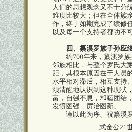
人们的思想观念又不十分
难度比较大；但在全体族
作，终于如期完成了续修
以及每一个支持者都功不
四、纂溪罗族子孙应
约700年来，纂溪罗族
邻族相比，与整个罗氏大
距，其根本原因在于人员
水平相对滞后，相互支持
须清醒地认识到这种现状
富，自强不息，和睦团结
发愤图强，厉治图新。
谨以此为序。祝纂溪罗
式金公21