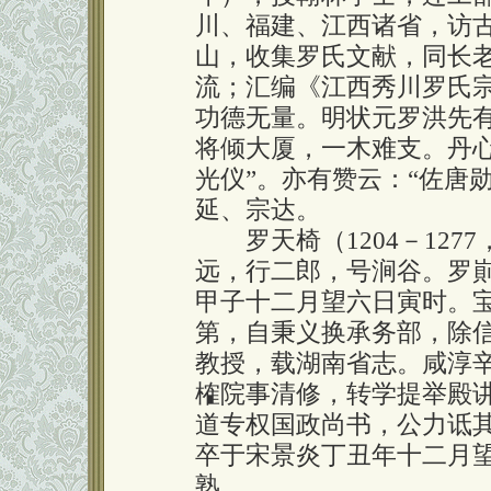
川、福建、江西诸省，访
山，收集罗氏文献，同长
流；汇编《江西秀川罗氏
功德无量。明状元罗洪先
将倾大厦，一木难支。丹
光仪”。亦有赞云：“佐唐
延、宗达。
罗天椅（1204－127
远，行二郎，号涧谷。罗崱
甲子十二月望六日寅时。宝
第，自秉义换承务部，除
教授，载湖南省志。咸淳
榷院事清修，转学提举殿
道专权国政尚书，公力诋
卒于宋景炎丁丑年十二月
熟。