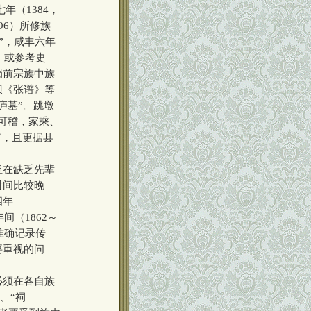
年（1384，
96）所修族
”，咸丰六年
，或参考史
蜀前宗族中族
坝《张谱》等
庐墓”。跳墩
可稽，家乘、
谱，且更据县
但在缺乏先辈
时间比较晚
四年
间（1862～
准确记录传
要重视的问
必须在各自族
、“祠