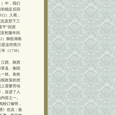
》）中，我们
清初稳定后回
52）入蜀，
献忠及部下三
逆平”回原
熙至乾隆年间
92）御批湖南
们是这些填川
年（1738）
、江西、陕西
陵零县、衡阳
县一姓。各姓
赋税政策的优
观上需要劳动
等，促进了人
的内容之一。
阅校订修明，
谱》也说：族