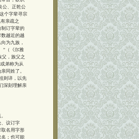
正良公、正乾公
。这个字辈寻宗
也有亲疏之
自制订字辈的
辈数越近的越
纵向为九族，
。”（《尔雅
族父，族父之
兄或弟称为从
为亲同姓了。
祖则详，以先
们深刻理解亲
点。
论、议订字
辈取名用字形
取名；也可能