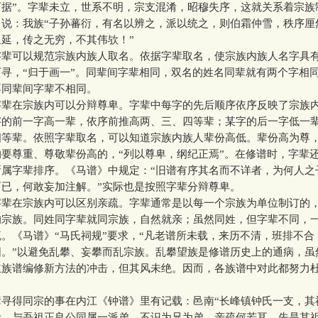
可据”。字辈未立，世系不明，宗支混淆，昭穆失序，这就关系着宗族
》说：我族“子孙蕃衍，有名以辨之，派以统之，则伯霜仲雪，秩序厘
延，传之无穷，不其伟欤！”
可以规范宗族内族人取名。依据字辈取名，使宗族内族人名字具
寻，“归于画一”。同辈间字辈相同，双名的姓名同辈就有两个字相
不同辈间字辈不相同。
在宗族内可以分辩尊卑。字辈中每字的先后顺序依序反映了宗族
字的前一字高一辈，依序前推高两、三、四等辈；某字的后一字低一
四等辈。依照字辈取名，可以知道宗族内族人辈份高低。辈份高为尊
要尊重、尊敬辈份高的，“列以尊卑，纲纪正焉”。在修谱时，字辈
所属字辈排序。《马谱》中规定：“旧谱有序其名而不详者，为何人之
而已，何敢妄加注解。”实际也是按照字辈分辩尊卑。
在宗族内可以区别亲疏。字辈通常是以每一个宗族为单位制订的
的宗族。同姓同字辈就同宗族，自然就亲；虽然同姓，但字辈不同，
。《马谱》“马氏祠规”要求，“凡老谱所未载，来历不清，班排不合
阳。”以避免乱攀、妄攀而乱宗族。乱攀望族是修谱历史上的通病，虽
立族谱编修新方法的冲击，但其风未绝。因而，各族谱中对此都努力
得同宗的事在内江《钟谱》里有记载：邑南“长峰镇钟氏一支，其
者，与吾祖正良公同属一派弟，不识为兄为弟，亲疏何若耳。先是其