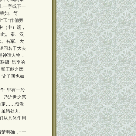
上一字或下一
、荣如、简
“玉”作偏旁
中（申）繻，
本此。秦、汉
歇。右军、大
经问名于大夫
是神话人物，
联缀”昆季的
之和王献之因
，父子间也如
” 里有一段
。乃近世之宗
酌定……预派
。虽错处九
们从具体作用
楚明确，“一