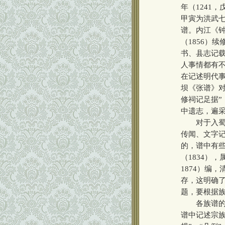
年（1241
甲寅为洪武七
谱。内江《钟
（1856）
书、县志记
人事情都有
在记述明代事
坝《张谱》
修祠记足据”
中遗志，遍采
对于入蜀和
传闻、文字
的，谱中有
（1834）
1874）编
存，这明确
题，要根据
各族谱的体
谱中记述宗族