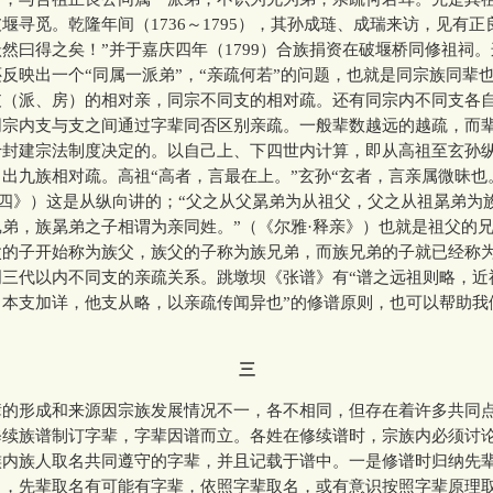
堰寻觅。乾隆年间（1736～1795），其孙成琏、成瑞来访，见有
然曰得之矣！”并于嘉庆四年（1799）合族捐资在破堰桥同修祖祠
反映出一个“同属一派弟”，“亲疏何若”的问题，也就是同宗族同辈
支（派、房）的相对亲，同宗不同支的相对疏。还有同宗内不同支各
同宗内支与支之间通过字辈同否区别亲疏。一般辈数越远的越疏，而
于封建宗法制度决定的。以自己上、下四世内计算，即从高祖至玄孙
出九族相对疏。高祖“高者，言最在上。”玄孙“玄者，言亲属微昧也
四》）这是从纵向讲的；“父之从父晜弟为从祖父，父之从祖晜弟为
晜弟，族晜弟之子相谓为亲同姓。”（《尔雅
·
释亲》）也就是祖父的
父的子开始称为族父，族父的子称为族兄弟，而族兄弟的子就已经称
明三代以内不同支的亲疏关系。跳墩坝《张谱》有“谱之远祖则略，近
。本支加详，他支从略，以亲疏传闻异也”的修谱原则，也可以帮助我
三
形成和来源因宗族发展情况不一，各不相同，但存在着许多共同
族谱制订字辈，字辈因谱而立。各姓在修续谱时，宗族内必须讨
族内族人取名共同遵守的字辈，并且记载于谱中。一是修谱时归纳先
中，先辈取名有可能有字辈，依照字辈取名，或有意识按照字辈原理