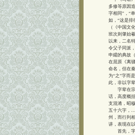
多修等原因造
字相同”，“
如，“这是排
（《中国文化
班次则肇始
以来，二名
令父子同派
申繻的典故
在屈原《离
命名，但在秦
为“之”字而
此，非以字
字辈在宗族
话，高度概
支混淆，昭
五十六字，
州，而行列
讲，表现在
首先，字辈