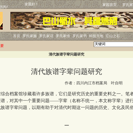
凌晨好！
家园首页
罗氏家
首页
罗氏家族
罗氏家话
罗氏家传
罗氏家书
科技天地
它山之石
概要
清代族谱字辈问题研究
清代族谱字辈问题研究
http:
作者：四川内江市档案局 叶自明
合档案馆珍藏着许多族谱，它们是研究历史的重要史料之一。笔
族谱，对其中一个重要问题——字辈（名称不统一，本文称字辈）进
代族谱字辈问题，以期有助于对清代时期这一问题的历史、文化及民
一