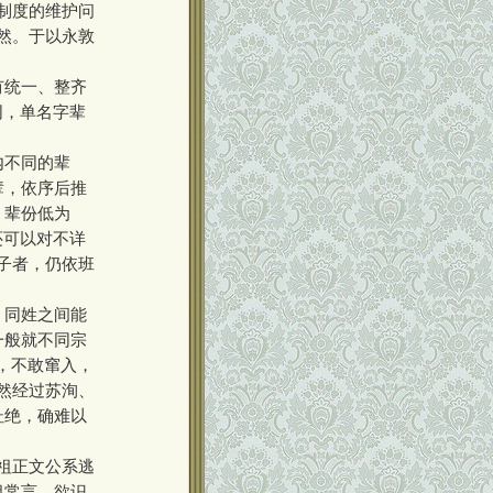
制度的维护问
然。于以永敦
有统一、整齐
同，单名字辈
内不同的辈
辈，依序后推
，辈份低为
还可以对不详
子者，仍依班
，同姓之间能
一般就不同宗
，不敢窜入，
然经过苏洵、
杜绝，确难以
祖正文公系逃
祖常言，欲识