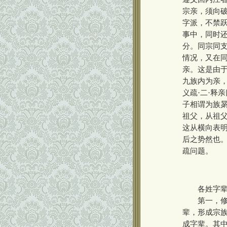
宗亲，须向破
字派，不禁跃
事中，同时还
分。同宗同
情况，又在
亲。这是由
九族内为亲，
义疏
·
二
·
释亲
子相谓为族
祖父，从祖
这从横向表
后之势然也
疏问题。
各姓字辈的
第一，修续
辈，形成宗
成字辈。其