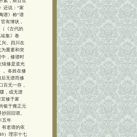
不紊，斯百世
》还说：“家
陶谱》称“谱
，官有簿状，
”（《古代的
嘉祐集》卷
又兴。四川在
尤为重要和突
谱中，修谱时
次续修是道光
2）。各姓在修
籍后无谱而修
口百无一存，
谱牒，或无谱
谱宜修于家
尚银于雍正元
寻抄回旧谱。
丰五年
。有老谱的依
48）理宗十七