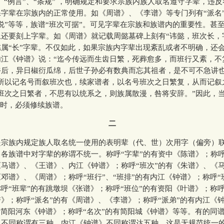
”、“例言”、“条规” ，明确规定和要求宗族内族人取名遵守字辈，违
字辈在宗族内的正常使用。如《周谱》、《李谱》等专门列有“派名
说”等等，族谱“班次可据”。可见字辈在宗族和族谱内的重要性。甚
还要刻上字辈。如《周谱》就记载周懿墓碑上刻有“讳懿，班次长，
属“长”字辈。不仅如此，如果宗族内字辈出现紊乱或者不明确，还
内江《钟谱》说：“迄今传远而生齿日繁，死葬愈多，而班行又紊，不
裕后，异日椒衍瓜绵，后世子孙必有数典而忘其祖者，是不可不急讲也
所以记名号而叙班次也，续家谱者，以名号班次之日繁复，从而记叙
班次之日繁者，不思有以统系之，则族属散漫，咎将安辞。”因此，
繁”时，必须修续族谱。
二
族内规定族人取名统一使用的表明辈（代、世）次用字（偏旁）
各族谱中对字辈的称谓不统一。称呼“字辈”的有资中《陈谱》；称呼
马谱》、《王谱》、内江《钟谱》；称呼“班次”的有《朱谱》、《
邓谱》、《周谱》；称呼“班行”、“班排”的有内江《钟谱》；称呼“
呼“班辈”的有跳墩坝《张谱》；称呼“班位”的有资阳《叶谱》；称呼
》；称呼“派名”的有《周谱》、《李谱》；称呼“派弟”的有内江《
有简阳河东《钟谱》；称呼“名次”的有简阳城《钟谱》等等。有的同
》不同称谓有三种，内江《钟谱》不同称谓达五种。这是无规范统一