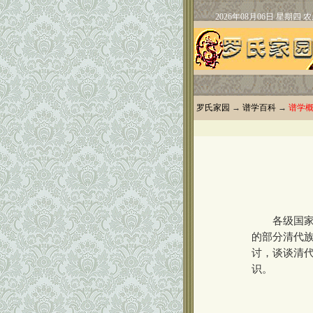
罗氏家园
→
谱学百科
→
谱学
各级国家综
的部分清代
讨，谈谈清
识。