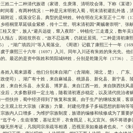
姓二十二种清代族谱（家谱、生庚薄、清明坟会薄。下称《某谱
的时间看，有两种情况：一种是元末明初入蜀，明末清初避乱外逃，
籍附近，或落业它县。典型的是钟姓。钟在明在元末至正十二年（13
乡梧桐里草延镇金紫桥，传十二世。明末清初因“蔺贼奢崇明”、张
三桂又变”，族人“避兵远徙，窜入夜郎”，钟植伦“三走遵义，数年吴
人报占，因祖坟所在，“故不忍远离，仍就近居焉。”二种是清初康
1795），“湖广填四川”等入蜀落业。《周谱》记载了康熙三十一年（16
虞于康熙三十六年（1697）入川。同年入川还有朱姓的朱光先。他
的。最迟的是资中陈姓和简阳城钟姓，分别是乾隆元年（1736）、三
。
姓入蜀来源看，他们分别来自湖广（含湖南、湖北，楚）、广东
布政使司）。湖广有十姓，来自麻城县、桃源县、新化县、新宁县、
三姓，来自长乐县、永安县、博罗县。来自江西一姓。来自陕西扶风
落业后，大多数获得一定土地，随着清初逐步稳定，以及清代统治者
的一些扶持，蜀中经济得到了恢复和发展。由于生产的继续发展，客
加之主观上壮大宗族（家族）力量、封建伦理多子多福思想的影响等
。宗族内人口增多，为维护宗族制度，族谱的编修和续修成为了重要
：“迄于今，生齿渐繁，基址宏开，衣食既足，礼义宜兴。倘不将谱参
昭穆无所考证，凡我同宗亲疏等相遇，恐视至亲如秦越者也矣。”《朱