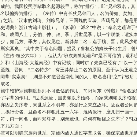
成的。我国按照字辈取名起源较早，称为“排行”，即“兄弟双名，其
单名以偏旁为排行” 。《左传》中有长狄兄弟四人，名为侨如、焚如
行之始。”汉末的刘琦、刘琮兄弟，三国魏的应璩、应玚兄弟，都是用
史词典》浙江古籍出版社）。《李谱》“派名”中说：“命名之谊详于
羲和。成周八士，分伯、仲、叔、季，后世昆季，以一字联缀，谊实
特少，如元方、季方，其仅见也。新莽禁二名，迄于魏、晋，此风少
，斯实紊矣。”其中关于命名问题，提及了鲁桓公的嫡长子出生后，曾
（《左传
·
桓公六年》），但认为“班次则肇始羲和”是不可信的，羲和
骚》和《山海经
·
大荒南经》中有记载；同时讲了先秦已经有了“以一字
至魏、晋间，“二名特少”，有王莽禁止二名的原因。至于认为王羲
是同辈“实紊矣” ，则是不知道晋至南朝间的人，取名喜用“之”字缀后
辈取名。
中维护宗族制度起到不可低估的作用。简阳河东《钟谱》“命名派行
括了字辈的作用。“世系源流，国史赖以序始终，而家乘则赖以序昭穆
穆亦因之失序者，果世系之不明与，亦派行之未立故耳。故兹者公同
……挨行命名。且命名不得犯此五十六字，混淆派行，庶几归于画一
相符，甫一问名，而即知尊卑，别亲疏也。尚何有昭穆之失序乎？”我
以下几方面：
可以明确宗族内世系。宗族内族人通过字辈取名，确保宗族世系清