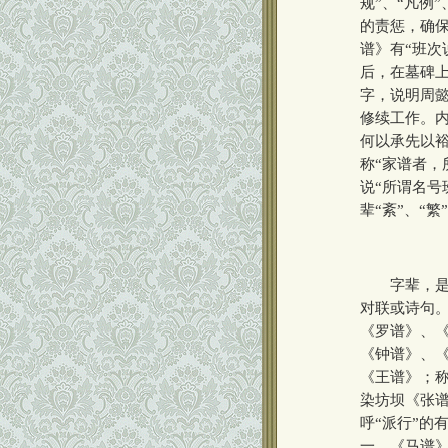
规”、“凡例
的责惩，确保
谱》有“班次
后，在墓碑上
字，说明周懿
修续工作。
何以承先以
称“家谱者，
说“所谓名号
辈“紊”、“
字辈，是宗
对联或诗句。
《罗谱》、《
《钟谱》、《
《王谱》；称
染坊坝《张谱
呼“派行”的
一，《马谱