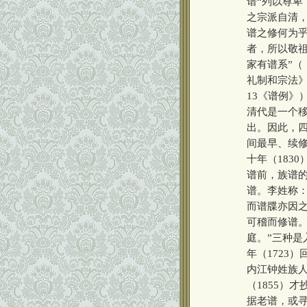
谱“列以尊
之宗派自清，
谱之修何为乎
者，所以敬祖
家有谱系”（
礼制和宗法》
13《谱例》
清代是一个
出。因此，
间最早、续修
十年（183
谱前，族谱
谱。李姓称
而谱牒亦因之
可稽而修谱。
庭。”三种
年（1723
内江钟姓族人
（1855）
据老谱，或寻