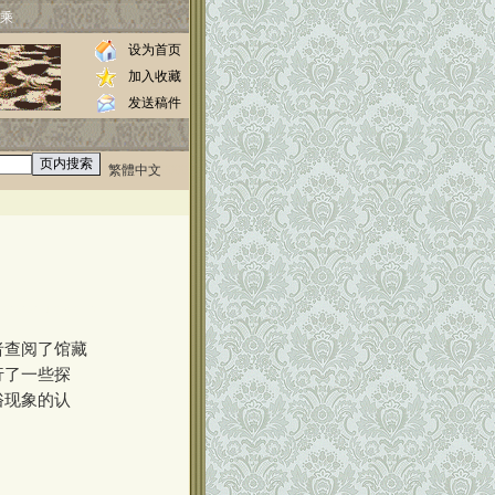
乘
设为首页
加入收藏
发送稿件
繁體中文
0000
//www.luos.org
者查阅了馆藏
行了一些探
俗现象的认