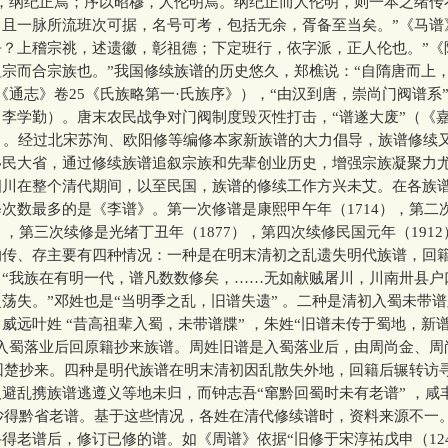
卑，纲纪正焉；序以昭穆，人伦明焉。纲纪正而人伦明，则一本之绪传
且一脉所流班次可据，名号可考，包括无余，胥备至当矣。”《马谱
？上稽宗祧，述遗徽，彰祖德；下定班行，依字派，正人伦也。”《
宗而合宗族也。”我国修续族谱的历史悠久，郑樵说：“自隋唐而上
《通志》卷25《氏族略第一
·
氏族序》），“由汉到唐，崇尚门阀谱系
李学勤）。唐末农民战争对门阀制度毁灭性打击，“谱遂大废”（《
）。经过北宋苏洵、欧阳修等编修本家新族谱的大力倡导，族谱修续
移民大省，通过修续族谱追叙宗族和先辈创业历史，增强宗族凝聚力
四川在整个清代期间，以至民国，族谱的修续工作方兴未艾。在各族
次数最多的是《李谱》。第一次修谱是康熙甲午年（1714），第二
0），第三次续修是光绪丁丑年（1877），第四次续修民国元年（191
的传、存主要有四种情况：一种是在明末清初之乱遗失明代族谱，回
：“我族在有明一代，谱凡数数修矣，……无如献贼屠川，川南卅县户
荡失。”邓姓也是“当明季之乱，旧谱失遗” 。二种是清初入蜀未带
威远叶姓 “昔高祖辈入蜀，未带谱牒” ，朱姓“旧谱未传于蜀地，新
是入蜀落业后回原籍抄来族谱。周姓旧谱是入蜀落业后，由周尚金、周
）回楚抄来。四种是明代族谱在明末清初因乱散失外地，回籍后辗转访
避乱携族谱逃遵义等地未归，而钟志吾“窜黔回蜀时未有老谱” ，咸
才抄得黔省老谱。基于这些情况，各姓在清代修续谱时，资料来源不一
得老谱后，修订已修的谱。如《周谱》依据“旧修于宋淳祐戊申（12