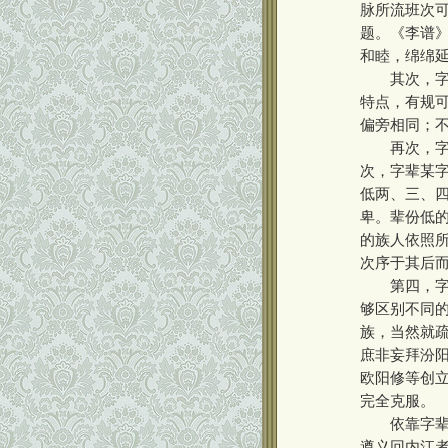
脉所流班次
题。《李谱
和睦，绵绵延
其次，字辈
特点，有规可
偏旁相同；
再次，字辈
次，字辈某
低两、三、
卑。辈份低的
的族人依照
次序于其后
第四，字辈
够区别不同
族，当然就疏
庶非妄拜汾
欧阳修等创
完全克服。
依靠字辈寻
遵义回内江