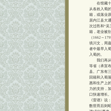
在馆藏十三
从各姓入蜀
籍，或落业原
居内江县大通
次过邑和“吴
籍，老业被别
（1662～
填川文，周嘉
者中最早入蜀
入蜀的
我们再从各
等省（承宣
县。广东有
回籍和入蜀
惠和生产上
力的支持，
口快速增长
《雷谱》说
数世而后则