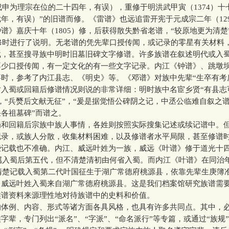
，戊申为理宗在位的二十四年，有误），重修于明洪武甲寅（1374）十七
年，有误）”的旧谱而修。《雷谱》也远追雷开宪于元成宗二年（12
谱》嘉庆十年（1805）修，后获得散失黔省老谱，“较原地更为清楚
续修时进行了说明。无老谱的凭先辈口授传闻，或记录的零星有关材料
载，甚至搜寻族中明时旧墓旧碑文字修谱。许多族谱在叙述明代或入
不少口授传闻，有一定文化的有一些文字记录。内江《钟谱》、跳墩
时，参考了内江县志、《明史》等。《邓谱》对族中先辈“生卒有考
对入蜀或回籍后修谱情况则说的非常详细：明时族中名宦乡贤“有县志
，“兵燹后文献无征”，“爰是据觉悟公碑阴之记，中丞公临难自叙之
各祖墓碑”而谱之。
回籍后宗族中族人事情，各姓则按照实际搜集记述或续记谱中。
记录，或族人分散，收集材料困难，以及修谱者水平局限，甚至修谱
些记载也不准确。内江、威远叶姓为一族，威远《叶谱》修于道光十
，属入蜀后第五代，但不清楚清初由何省入蜀。而内江《叶谱》在同治年
，清楚记载入蜀第二代叶国征生于湖广常德府桃源县，依靠先辈生庚簿
了威远叶姓入蜀来自湖广常德府桃源县。这是我们档案馆研究族谱需
族谱资料来源理性地对待族谱中的史料和价值。
例、内容、形式等诸方面各具风格，也具有许多共同点。其中，
字辈，专门列出“派名”、“字派”、“命名派行”等专篇，或通过“族规”