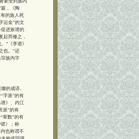
反者要受到族内
”篇，《陶
至有的族人死
字运金”的文
会促进族谱的
复起而修之，
。”《李谱》
之也。”还
当宗族内字
联缀的成语、
“字派”的有
马谱》、内江
班派”的有
“辈数”的有
钟谱》；称
谱内也称谓不
的名称或同谱