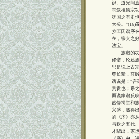
识。道光间
志叙祖德宗
犹国之有史
大矣。”(1
乡匡氏谱序在
在，宗支之好
法宝。
族谱的功能
修谱，论述族
思是说上古
尊长辈，尊
话说是：“
贵贵也；系
而说家谱反映
然修祠堂和族
兴盛，遂得出
的《序》亦
与欧之五代、
才辈出，家运
《序》中，