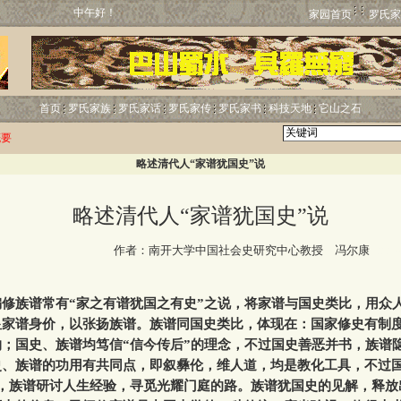
中午好！
家园首页
罗氏家
首页
罗氏家族
罗氏家话
罗氏家传
罗氏家书
科技天地
它山之石
概要
略述清代人“家谱犹国史”说
略述清代人“家谱犹国史”说
http:
作者：南开大学中国社会史研究中心教授 冯尔康
】
族谱常有“家之有谱犹国之有史”之说，将家谱与国史类比，用众
显家谱身价，以张扬族谱。族谱同国史类比，体现在：国家修史有制
；国史、族谱均笃信“信今传后”的理念，不过国史善恶并书，族谱
史、族谱的功用有共同点，即叙彝伦，维人道，均是教化工具，不过国
”，族谱研讨人生经验，寻觅光耀门庭的路。族谱犹国史的见解，释放