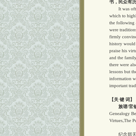
书，民众有
It was often 
which to high
the following 
were tradition
firmly convinc
history would
praise his vir
and the famil
there were als
lessons but th
information w
important trad
【关 键 词】
族谱/官修史
Genealogy Bei
Virtues,The P
纪念郑天挺