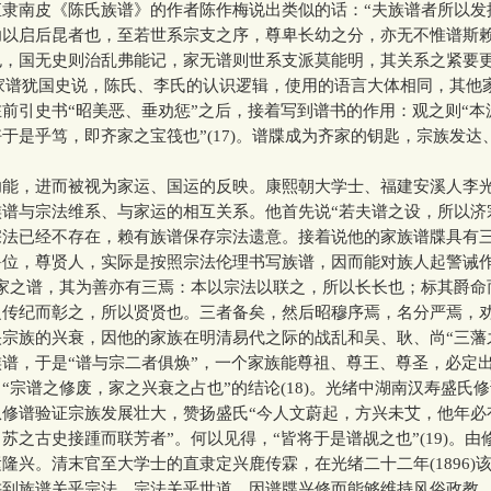
直隶南皮《陈氏族谱》的作者陈作梅说出类似的话：“夫族谱者所以发
功以启后昆者也，至若世系宗支之序，尊卑长幼之分，亦无不惟谱斯
也，国无史则治乱弗能记，家无谱则世系支派莫能明，其关系之紧要
6)家谱犹国史说，陈氏、李氏的认识逻辑，使用的语言大体相同，其他
前引史书“昭美恶、垂劝惩”之后，接着写到谱书的作用：观之则“本
于是乎笃，即齐家之宝筏也”(17)。谱牒成为齐家的钥匙，宗族发达
，进而被视为家运、国运的反映。康熙朝大学士、福建安溪人李
谱与宗法维系、与家运的相互关系。他首先说“若夫谱之设，所以济
宗法已经不存在，赖有族谱保存宗法遗意。接着说他的家族谱牒具有
爵位，尊贤人，实际是按照宗法伦理书写族谱，因而能对族人起警诫
吾家之谱，其为善亦有三焉：本以宗法以联之，所以长长也；标其爵命
之传纪而彰之，所以贤贤也。三者备矣，然后昭穆序焉，名分严焉，劝
宗族的兴衰，因他的家族在明清易代之际的战乱和吴、耿、尚“三藩
谱，于是“谱与宗二者俱焕”，一个家族能尊祖、尊王、尊圣，必定
“宗谱之修废，家之兴衰之占也”的结论(18)。光绪中湖南汉寿盛氏
从修谱验证宗族发展壮大，赞扬盛氏“今人文蔚起，方兴未艾，他年必
苏之古史接踵而联芳者”。何以见得，“皆将于是谱觇之也”(19)。由
隆兴。清末官至大学士的直隶定兴鹿传霖，在光绪二十二年(1896)
讲到族谱关乎宗法，宗法关乎世道，因谱牒兴修而能够维持风俗政教，