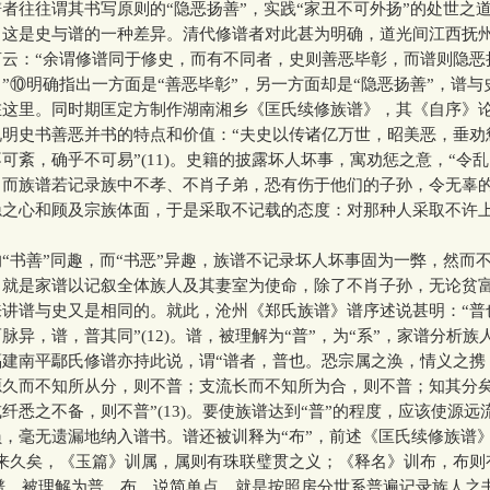
往往谓其书写原则的“隐恶扬善”，实践“家丑不可外扬”的处世之
，这是史与谱的一种差异。清代修谱者对此甚为明确，道光间江西抚
言云：“余谓修谱同于修史，而有不同者，史则善恶毕彰，而谱则隐恶
”⑩明确指出一方面是“善恶毕彰”，另一方面却是“隐恶扬善”，谱与
在这里。同时期匡定方制作湖南湘乡《匡氏续修族谱》，其《自序》
说明史书善恶并书的特点和价值：“夫史以传诸亿万世，昭美恶，垂劝
可紊，确乎不可易”(11)。史籍的披露坏人坏事，寓劝惩之意，“令乱
。而族谱若记录族中不孝、不肖子弟，恐有伤于他们的子孙，令无辜
隐之心和顾及宗族体面，于是采取不记载的态度：对那种人采取不许上
书善”同趣，而“书恶”异趣，族谱不记录坏人坏事固为一弊，然而
，就是家谱以记叙全体族人及其妻室为使命，除了不肖子孙，无论贫
来讲谱与史又是相同的。就此，沧州《郑氏族谱》谱序述说甚明：“普
脉异，谱，普其同”(12)。谱，被理解为“普”，为“系”，家谱分析族
福建南平鄢氏修谱亦持此说，谓“谱者，普也。恐宗属之涣，情义之携
源久而不知所从分，则不普；支流长而不知所为合，则不普；知其分
纤悉之不备，则不普”(13)。要使族谱达到“普”的程度，应该使源远
，毫无遗漏地纳入谱书。谱还被训释为“布”，前述《匡氏续修族谱
由来久矣，《玉篇》训属，属则有珠联璧贯之义；《释名》训布，布则
)族谱，被理解为普、布，说简单点，就是按照房分世系普遍记录族人之