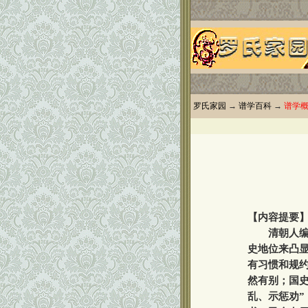
罗氏家园
→
谱学百科
→
谱学
【内容提要
清朝人编修
史地位来凸
有习惯和规约
然有别；国
乱、示惩劝