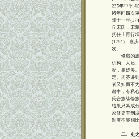
235年中平
绪年间四次重
隆十一年(17
丘宋氏，宋
抚任上再行增
(1791)、
次。
修谱的族规
机构、人员
配，相媲美
定。周芬讲
者又知而不
谱中，有私
氏合族续修族
结果只纂成
家修史有制
制度不能相
二、史