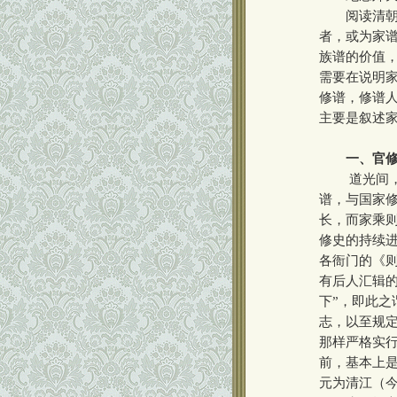
阅读清朝人
者，或为家
族谱的价值
需要在说明
修谱，修谱
主要是叙述
一、官
道光间，浙
谱，与国家
长，而家乘
修史的持续
各衙门的《
有后人汇辑
下”，即此之
志，以至规
那样严格实行
前，基本上
元为清江（今