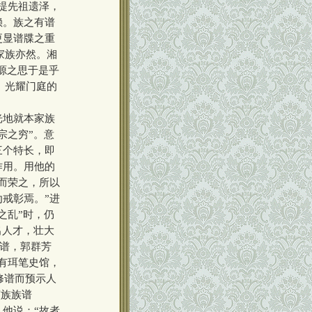
提先祖遗泽，
赖。族之有谱
更显谱牒之重
家族亦然。湘
源之思于是乎
、光耀门庭的
光地就本家族
宗之穷”。意
三个特长，即
作用。用他的
而荣之，所以
戒彰焉。”进
之乱”时，仍
出人才，壮大
修谱，郭群芳
有珥笔史馆，
修谱而预示人
该族族谱
他说：“故者