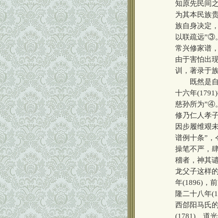
知原先民间
为其本民族
族自身决定
以联疏远”
常兴修家谱
由于害怕出现
训，著录于
既然是自愿
十六年(17
慈孙所为”④
修乃仁人孝
因步履维艰
谱例十条”，
操笔不严，
稽者，神其谴
龙父子这样
年(1896
隆二十八年(1
西郃阳马氏的
(1781)、