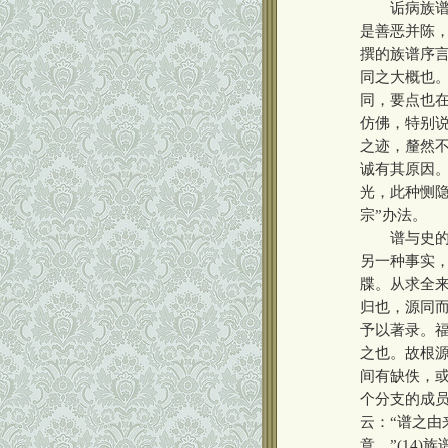
诟病族谱者
是善恶并陈
撰的族谱序
同之大概也。
同，要点也
仿佛，特别
之迹，釐然不
诚有其原因
光，此种恻
宗”办法。
谱与史的“
另一种事实
牒。从求全
归也，源同而
予以著录。
之也。故根
间有缺佚，或
个分支的成员
云：“谱之
意。”(14