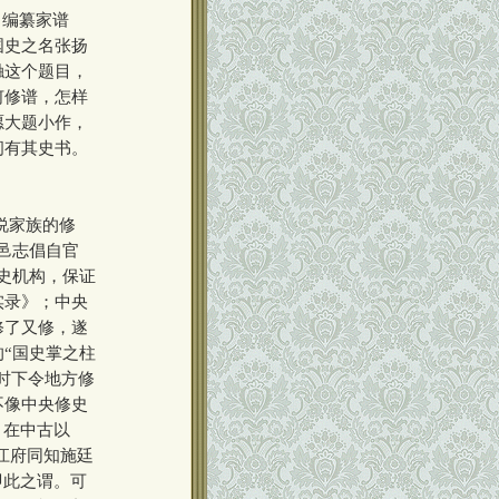
。编纂家谱
国史之名张扬
触这个题目，
何修谱，怎样
愿大题小作，
间有其史书。
说家族的修
邑志倡自官
史机构，保证
实录》；中央
修了又修，遂
“国史掌之柱
时下令地方修
不像中央修史
，在中古以
江府同知施廷
即此之谓。可