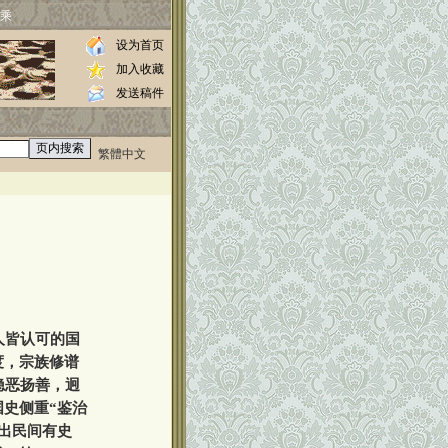
乘
设为首页
加入收藏
发送稿件
繁體中文
0000
//www.luos.org
人皆认可的国
度，宗族修谱
隐恶扬善，迥
史侧重“鉴治
出民间有史