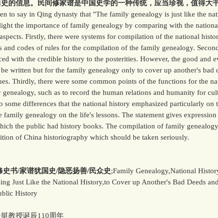
历史的信息。民间修家谱是中国史学的一种传统，应当珍视，值得大
to say in Qing dynasty that "The family genealogy is just like the nat
light the importance of family genealogy by comparing with the nationa
aspects. Firstly, there were systems for compilation of the national histo
s and codes of rules for the compilation of the family genealogy. Secon
ed with the credible history to the posterities. However, the good and ev
 be written but for the family genealogy only to cover up another's bad
tues. Thirdly, there were some common points of the functions for the na
y genealogy, such as to record the human relations and humanity for cul
o some differences that the national history emphasized particularly on t
e family genealogy on the life's lessons. The statement gives expression 
hich the public had history books. The compilation of family genealogy
ition of China historiography which should be taken seriously.
书/家谱犹国史/隐恶扬善/民众史
;Family Genealogy,National Histor
ng Just Like the National History,to Cover up Another's Bad Deeds and
ublic History
教授诞辰110周年