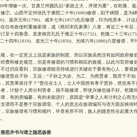
均39年增修一次。甘肃兰州颜氏以“家政之大，序谱为重”，在乾隆、
修⑦。山西平定州张氏于康熙二十年(1680)修谱，刻于碑阴，是为
46)、嘉庆元年(1796)、咸丰七年(1857)先后修谱，印为纸质本，计
荦在任布政使时重修家谱，成《商邱宋氏家乘》八卷，将近三十年后
订至十四卷⑧。直隶南宫孔氏于雍正十年(1732)、乾隆二十三年(175
嘉庆二十四年(1819)、道光三十年(1850)、光绪六年(1880)六度修谱，
，在一定意义上说是家族的制度。所以宗族虽然没有如同政府修
、经费和修史规范，但是有修谱的习惯和相应的族规，以此与官府修
。不过仍应看到，宗族修谱能否持续进行关键在于要有热心人，要视
到修谱责在子孙，又说：“子孙之为农、为工、为商贾者，既苦于不知
为，其责果谁任乎？”责任在士人，士人中固然有孝子贤孙，然也有不
心者，计较个人房分利害者，就不能修谱，即使兴修也做不好。乾隆
谱，有的房编纂，有的未能进行，原因是“举事之人有计利之心而无
分支谱而不是整个宗族谱⑨。个人的意志在族谱编写与否方面反映得
度，宗族修谱有习惯和规约，毕竟有所不同，族人的随意性在起重大
比。
之善恶并书与谱之隐恶扬善