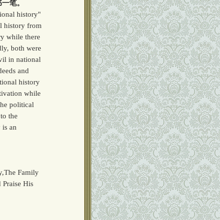
书一笔。
ional history"
l history from
ry while there
dly, both were
il in national
 deeds and
tional history
tivation while
he political
to the
 is an
y,The Family
 Praise His