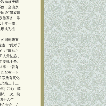
少数民族王朝
不修，全由宗
所说“修族谱
宗族要务，常
二十年一修，
也形成为祖
，如同乾隆五
善述，“此孝子
的：“谱系之
田人黄忆趋，
“要规十条、
从事：“若有
、匹配有一不
许多宗族有黄化
至光绪二十二
1701)、乾
年进行一次。陕
隆四十六年
修，计凡六次，在