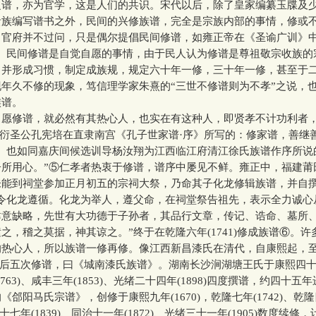
之谱，亦为官学，这是人们的共识。宋代以后，除了皇家编纂玉牒及
贵族编写谱书之外，民间的兴修族谱，完全是宗族内部的事情，修或
，官府并不过问，只是偶尔提倡民间修谱，如雍正帝在《圣谕广训》中
③。民间修谱是自觉自愿的事情，由于民人认为修谱是尊祖敬宗收族的
，并形成习惯，制定成族规，规定六十年一修，三十年一修，甚至于
年久不修的现象，笃信理学家朱熹的“三世不修谱则为不孝”之说，
族谱。
修谱，就必然有其热心人，也实在有这种人，即贤孝不计功利者
91)衍圣公孔宪培在直隶南宫《孔子世家谱·序》所写的：修家谱，善继
。也如同嘉庆间候选训导杨汝翔为江西临江府清江徐氏族谱作序所说
子所用心。”⑤仁孝者热衷于修谱，谱序中屡见不鲜。雍正中，福建莆
未能到祠堂参加正月初五的宗祠大祭，乃命其子化龙修辑族谱，并自撰
令化龙遵循。化龙为举人，遵父命，在祠堂祭告祖先，表示全力诚心
肆意缺略，先世有大功德于子孙者，其品行文章，传记、诰命、墓所
之，稽之莫据，神其谅之。”终于在乾隆六年(1741)修成族谱⑥。
的热心人，所以族谱一修再修。像江西新昌漆氏在清代，自康熙起，
)，前后五次修谱，曰《城南漆氏族谱》。湖南长沙涧湖塘王氏于康熙四十年(
763)、咸丰三年(1853)、光绪二十四年(1898)四度撰谱，约四十五
《郃阳马氏宗谱》，创修于康熙九年(1670)，乾隆七年(1742)、乾
道光十七年(1839)、同治十一年(1872)、光绪三十一年(1905)数度续