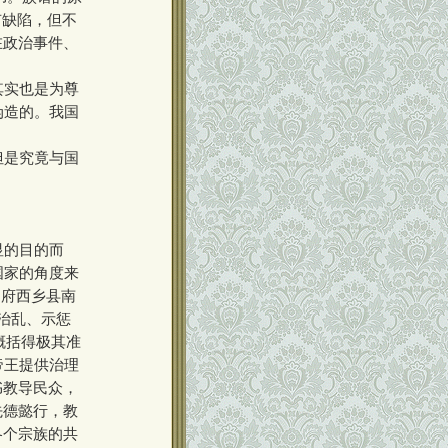
有缺陷，但不
在政治事件、
其实也是为尊
伪造的。我国
但是究竟与国
显的目的而
国家的角度来
中府西乡县南
治乱、示惩
概括得极其准
帝王提供治理
书教导民众，
先德懿行，教
各个宗族的共