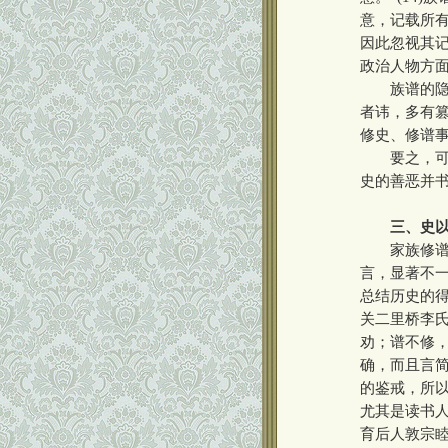
意，记载所有
因此忽视其记
政治人物方
族谱的隐恶
者讳，多有
修史、修谱
要之，可以
史的善恶并
三、史
家族修谱，
言，显著不
总结历史的得
关二里桥李
劝；谱不修，
确，而且言
的鉴戒，所以
尤其是读书人
育后人敦宗睦