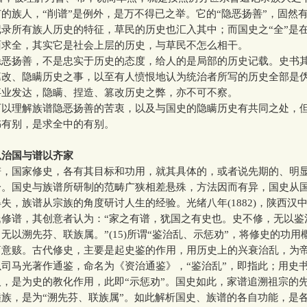
的族人，“削谱”是例外，是万不得已之举。它的“隐恶扬善”，固然
录所有族人历史的特征，草民的历史也汇入其中；而国史之“全”是
面求全，其实它是社会上层的历史，与草民不怎么相干。
扬善，不是忠实于历史的态度，给人的是局部的历史记载。史书
篡改、隐瞒历史之事，以至有人愤恨地认为统治者所写的历史全部是
事业发达，隐瞒、捏造、篡改历史之弊，亦不可不察。
理解族谱隐恶扬善的苦衷，以及与国史的隐瞒历史有共同之处，
书有别，是求全中的有别。
以治国与谱以齐家
国家修史，各有其目标和功用，就其具体的，或者说先期的、明
一。国史与族谱所研制的范畴广狭相差悬殊，方法因而有异，国史从
失，族谱从宗族的角度研讨人生的经验。光绪八年(1882)，陕西汉
氏修谱，其创意者认为：“家之有谱，犹国之有史也。史不修，无以鉴
无以溯先芬、联族属。”(15)所谓“鉴治乱、示惩劝”，将修史的功用
简意赅。古代修史，主要是起史鉴的作用，用历史上的兴衰治乱，为
司马光著作通鉴，命名为《资治通鉴》，“鉴治乱”，即指此；用史
，是为史的教化作用，此即“示惩劝”。国史如此，家谱追溯祖宗的
族，是为“溯先芬、联族属”。如此解析国史、族谱的各自功能，是