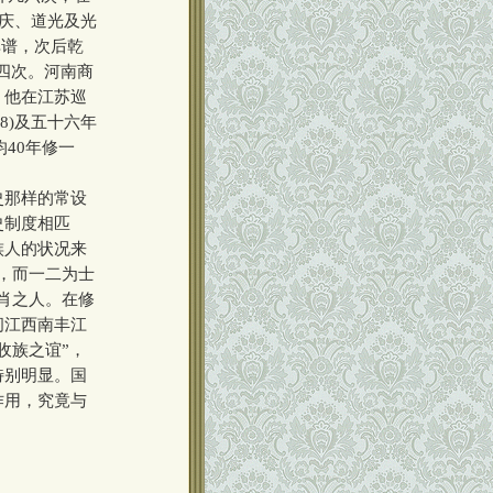
嘉庆、道光及光
碑谱，次后乾
达四次。河南商
，他在江苏巡
8)及五十六年
平均40年修一
史那样的常设
史制度相匹
族人的状况来
，而一二为士
肖之人。在修
间江西南丰江
收族之谊”，
特别明显。国
作用，究竟与