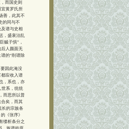
道，而国史则
州宜黄罗氏所
扬善，此其不
史的同与不
论及谱与史相
惩，盛衰治乱
臣贼子惧”，
的后人颜面无
谱的“削谱除
不要因此淹没
富都应收入谱
也，系也，亦
人世系，统统
，而思所以普
矣合矣，而其
流长的宗族各
》的《张序》
有缕析条分之
书。族谱的原