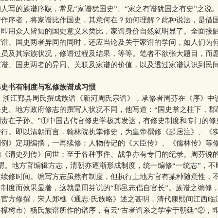
写的族谱序跋，常见“家谱犹国史”、“家之有谱犹国之有史”之说
谱作序者，将家谱比作国史，其意何在？如何理解？此种说法，是借
，即用众人皆知的国史意义来类比，家谱身价自然就明显了。全面接
家谱、国史两者异同的同时，还应当论及关于家谱的学问，如人们为
人员及其宗族状况，修谱过程及结果，等等。笔者不欲张大题目，而
家谱、国史两者的异同、关联及家谱的价值，以及透过家谱认识到民
修史书有制度与私修族谱成习惯
江鄞县周氏撰成族谱《新河周氏宗谱》，承修者周芬在《序》中
修史、地方政府修志的撰写人状况不同，他写道：“国史掌之柱下，郡
则责在子孙。”①中国古代官修史学极其发达，有修史制度和专门的修
进行。即以清朝而言，翰林院执掌修史，为皇帝撰修《起居注》、《
则例》定期编撰，一再续修；人物传记的《大臣传》、《儒林传》等
的《清史列传》问世；至于各种事件、战争亦有专门的纪录。周芬说的
谓。地方官编辑方志，清朝亦逐渐形成制度，统一编修“一统志”，不
定续修时间。编写方志虽然有制度，但执行上地方官有某种随意性，
制度而效果显著，这就是周芬说的“郡邑志倡自官长”。族谱之编修
是官方修撰，宋人郑樵《通志·氏族略》述之甚明，清代康熙间江西临
樟树市）杨氏族谱所作的谱序，有云“古者谱系之学掌于朝廷”②，