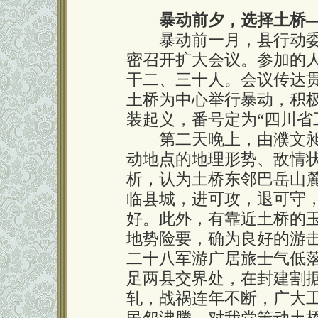
暴动前夕，选择土桥
暴动前一月，县行动委
密召开扩大会议。参加的
干二、三十人。会议传达
土桥为中心举行暴动，积
装起义，番号定为“四川省
第二天晚上，由濮文昶
动地点的地理形势、敌情
析，认为土桥东邻巴岳山
临县城，进可攻，退可守
好。此外，有靠近土桥的
地势险要，确为良好的游
二十八军游广居旅士气低
足两县交界处，在封建割
轧，战祸连年不断，广大