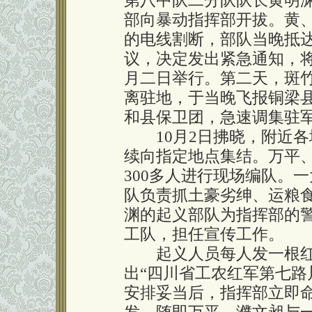
第八中队二分队队长黄明
部向暴动指挥部开拔。黄
的电线割断，部队当晚抵
议，决定发出紧急通知，
月二日举行。第二天，斑
离驻地，于当晚飞报铜梁
和县保卫团，急速调集驻
10月2日拂晓，附近各
续向指定地点集结。万平
300多人进行现场编队。
队负责抓土豪劣绅、运粮
渊的起义部队为指挥部的
工队，担任宣传工作。
起义人员每人发一根红
出“四川省工农红军第七路
安排妥当后，指挥部立即