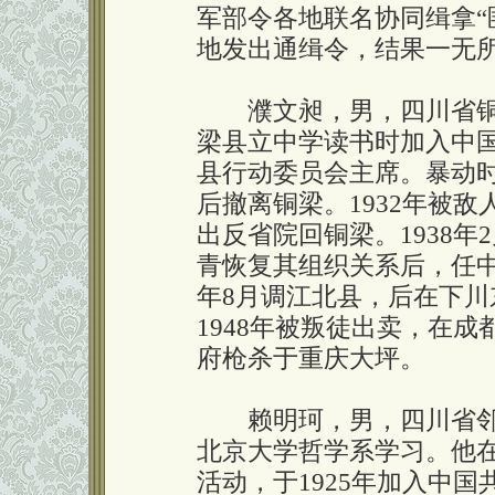
军部令各地联名协同缉拿“
地发出通缉令，结果一无
濮文昶，男，四川省铜梁
梁县立中学读书时加入中国
县行动委员会主席。暴动
后撤离铜梁。1932年被敌
出反省院回铜梁。1938
青恢复其组织关系后，任中
年8月调江北县，后在下
1948年被叛徒出卖，在成
府枪杀于重庆大坪。
赖明珂，男，四川省邻水
北京大学哲学系学习。他
活动，于1925年加入中国