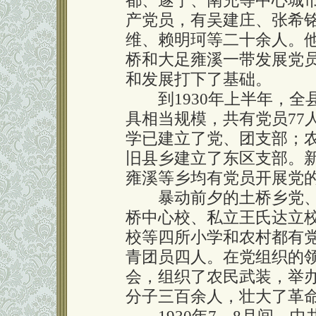
都、遂宁、南充等中心城
产党员，有吴建庄、张希
维、赖明珂等二十余人。
桥和大足雍溪一带发展党
和发展打下了基础。
到1930年上半年，全
具相当规模，共有党员77
学已建立了党、团支部；
旧县乡建立了东区支部。
雍溪等乡均有党员开展党
暴动前夕的土桥乡党、
桥中心校、私立王氏达立
校等四所小学和农村都有
青团员四人。在党组织的
会，组织了农民武装，举
分子三百余人，壮大了革