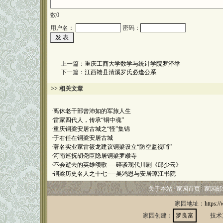
数
0
用户名：
密码：
上一篇：
重庆工商大学数学与统计学院罗泽举
下一篇：
江西赣县清溪罗氏必逢公系
>> 相关文章
·
离休老干部曾沛如的军旅人生
·
雷家四代人，传承“铜中魂”
·
重庆铜梁安居古城之“怪”集锦
·
于右任在铜梁安居古城
·
著名实业家雷筱龙建议铜梁设立“防空监视哨”
·
河南巡抚胡尧臣隐居铜梁罗睺寺
·
不会逝去的英雄颂歌──碎谈现代川剧《邱少云》
·
铜梁历史名人之十七──吴鸿恩与安居琼江书院
关于本站
家园首页
家园邮
家园地址：
https:/
家园创建：
罗良富
技术支