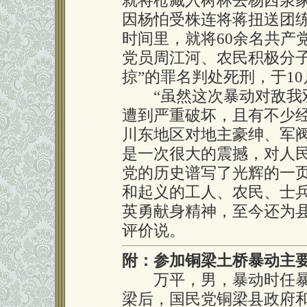
就将枪藏入树林去杨西泉
因杨怕受株连将蒋扭送团
时间里，就将60余名共产
党员周江河、农民积极分
掠”的罪名判处死刑，于1
“虽然这次暴动对敌我双
遭到严重破坏，且有不少
川东地区对地主豪绅、军
是一次很大的震撼，对人
党的历史谱写了光辉的一
和起义的工人、农民、士
英勇献身精神，至今还为
评价说。
附：参加铜梁土桥暴动主
万平，男，暴动时任暴
梁后，国民党铜梁县政府