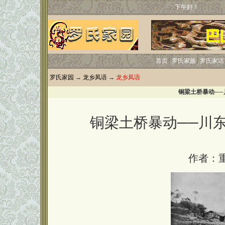
下午好！
首页
罗氏家族
罗氏家话
罗氏家园
→
龙乡凤语
→
龙乡凤语
铜梁土桥暴动─
铜梁土桥暴动──川
作者：