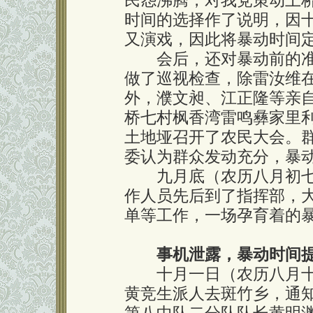
民怨沸腾，对我党策动土
时间的选择作了说明，因
又演戏，因此将暴动时间
会后，还对暴动前的准
做了巡视检查，除雷汝维
外，濮文昶、江正隆等亲
桥七村枫香湾雷鸣彝家里
土地垭召开了农民大会。
委认为群众发动充分，暴
九月底（农历八月初七
作人员先后到了指挥部，
单等工作，一场孕育着的
事机泄露，暴动时间
十月一日（农历八月十
黄竞生派人去斑竹乡，通