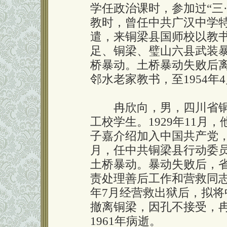
学任政治课时，参加过“三·
教时，曾任中共广汉中学特
遣，来铜梁县国师校以教
足、铜梁、璧山六县武装
桥暴动。土桥暴动失败后离开
邻水老家教书，至1954年
冉欣向，男，四川省铜
工校学生。1929年11
子嘉介绍加入中国共产党，
月，任中共铜梁县行动委
土桥暴动。暴动失败后，
责处理善后工作和营救同志
年7月经营救出狱后，拟
撤离铜梁，因孔不接受，
1961年病逝。