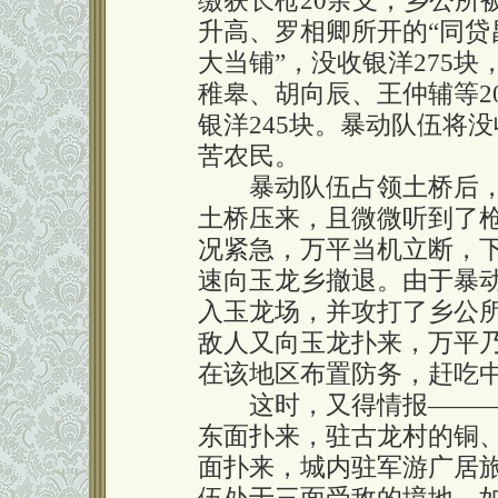
缴获长枪20余支，乡公所
升高、罗相卿所开的“同贷
大当铺”，没收银洋275块
稚皋、胡向辰、王仲辅等20
银洋245块。暴动队伍将
苦农民。
暴动队伍占领土桥后，
土桥压来，且微微听到了
况紧急，万平当机立断，
速向玉龙乡撤退。由于暴
入玉龙场，并攻打了乡公
敌人又向玉龙扑来，万平
在该地区布置防务，赶吃
这时，又得情报———
东面扑来，驻古龙村的铜
面扑来，城内驻军游广居