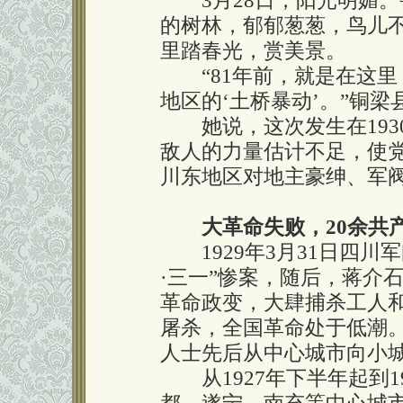
3月28日，阳光明媚。
的树林，郁郁葱葱，鸟儿
里踏春光，赏美景。
“81年前，就是在这里
地区的‘土桥暴动’。”铜
她说，这次发生在193
敌人的力量估计不足，使
川东地区对地主豪绅、军阀
大革命失败，20余共
1929年3月31日四川
·三一”惨案，随后，蒋介石
革命政变，大肆捕杀工人
屠杀，全国革命处于低潮
人士先后从中心城市向小
从1927年下半年起到1