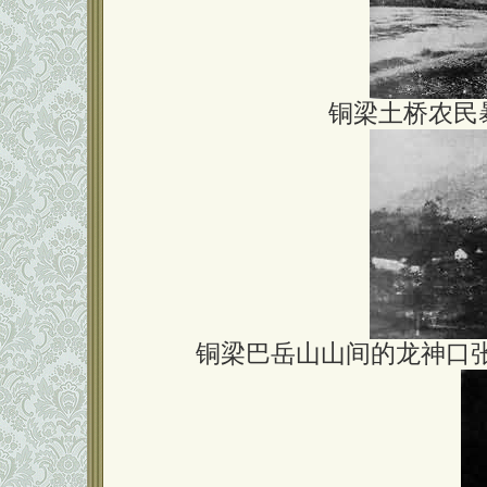
铜梁土桥农民
铜梁巴岳山山间的龙神口