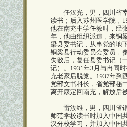
任汉光，男，四川省南充
读书；后入苏州医学院，19
他在南充中学任教时，经张
年，他由组织派遣，来铜
梁县委书记，从事党的地下
铜梁县行动委员会委员，
失败后，复任县委书记（
记）。1931年3月与冉同
充老家后脱党。1937年
党部文书科长，省党部秘书
离开康定回南充，解放后
雷汝维，男，四川省铜梁
师范学校读书时加入中国
汉分校学习，并加入中国