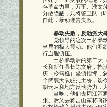
伍处于三面受敌的境地，
存革命力量，万平、濮文
分散隐蔽，只将警卫队（
自此，暴动遂告失败。
暴动失败，反动派大肆
党领导的这次土桥暴动
当局的极大震动。他们罗
行血腥镇压。
土桥暴动后的第二天（即
长和新任县长陈文府，指
庆（冷雪樵）坐镇指挥，
个武装大队驻扎土桥，饬
胡云从和地方反动势力，大
当晚，他们去周江河家
张。后又去蒋吉山家将蒋