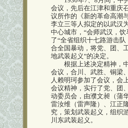
1930年7、8月间，中
会议，先后在江津和重庆
议所作的《新的革命高潮
李立三等人拟定的以武汉
中心城市，“会师武汉，饮
了“全省组织十七路游击队
合全国暴动，将党、团、
地武装起义”的决定。
根据上述决定精神，中
会议，合川、武胜、铜梁
人赖明珂参加了会议，会
会议精神，实行了党、团
动委员会，由濮文昶（蒲
雷汝维（雷声隆）、江正
究，策划武装起义，组织
川东武装起义。