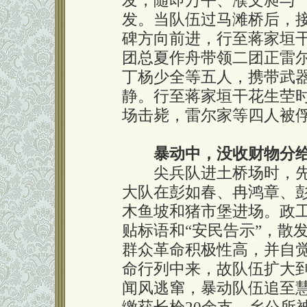
发，随即万平、濮文昶与
发。当队伍过马滩桥后，
碑方向前进，行至蒋家垣
团总夏作舟带领二团正雷
丁杨少全等五人，携带武
静。行至蒋家垣干花生茔
场击毙，雷尔家等四人被
暴动中，没收财物分
尖兵队进土桥场时，先
大队在彭如春、冉鸿章、
木鱼坡和猪市堡进场。政
贴标语和“安民告示”，散
群众革命积极性高，并自
命行列中来，故队伍扩大
闻风逃窜，暴动队伍追至慧