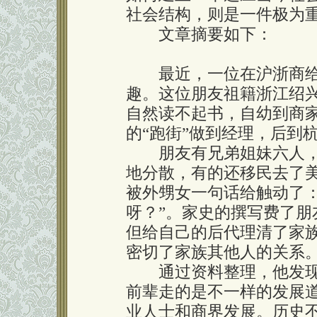
社会结构，则是一件极为
文章摘要如下：
最近，一位在沪浙商给
趣。这位朋友祖籍浙江绍
自然读不起书，自幼到商
的“跑街”做到经理，后到
朋友有兄弟姐妹六人，
地分散，有的还移民去了
被外甥女一句话给触动了
呀？”。家史的撰写费了
但给自己的后代理清了家
密切了家族其他人的关系
通过资料整理，他发现
前辈走的是不一样的发展
业人士和商界发展。历史