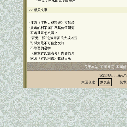
下一篇：
吉水山原罗氏概述
>> 相关文章
·
江西《罗氏大成宗谱》实知录
·
族谱的档案属性及其价值研究
·
家谱世系怎么写？
·
“罗无二派”之豫章罗氏大成谱云
·
谱牒为最不可信之文籍
·
不靠谱的谱学
·
《豫章罗氏源流考》内容简介
·
家园《罗氏宗谱》收藏目录
关于本站
家园首页
家园邮
家园地址：
https:/
家园创建：
罗良富
技术支