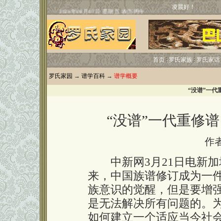
凌晨好！
首页
罗氏家族
罗氏家话
罗氏家园
→
谱学百科
→
谱学概要
“没谱”一代
“没谱”一代重修
作
中新网3月21日电新加
来，中国族谱修订成为一
族意识的觉醒，但是要增
是无法解决所有问题的。
如何建立一个适应当今社