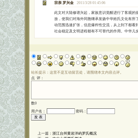
宗亲 罗兴金
2011/3/28 01:45:06
此文对大陆修谱兴起，家族意识觉醒进行了客观的
放，使我们对海外同胞继承发扬中华姓氏文化有所
动范围迅速扩张，信息爆炸性交流，从上到下都看
社会稳定及文明进程都有不可替代的作用。中华儿
站长提示：这里不是互动留言处，请围绕本文内容点评。
点 评：
数
0
用户名：
密码：
上一篇：
浙江台州黄岩洋屿罗氏概况