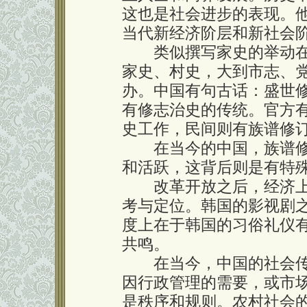
这也是社会进步的表现。
当代新经济阶层和新社会
类似撰写家史的举动在
家史、村史，大到市志、
办。中国有句古话：盛世
有修志治史的传统。官方
史工作，民间则有族谱修
在当今的中国，族谱修
和活跃，这背后则是有特
改革开放之后，经济上
考与定位。韩国的影视剧
度上在于韩国的习俗礼仪
共鸣。
在当今，中国的社会传
因行政管理的需要，或市
是秩序和规则。农村社会