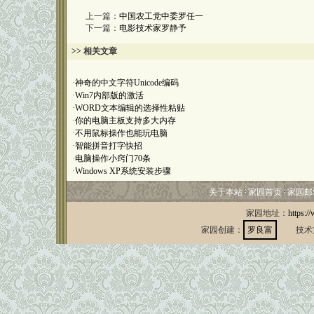
上一篇：
中国农工党中委罗任一
下一篇：
电影技术家罗静予
>> 相关文章
·
神奇的中文字符Unicode编码
·
Win7内部版的激活
·
WORD文本编辑的选择性粘贴
·
你的电脑主板支持多大内存
·
不用鼠标操作也能玩电脑
·
智能拼音打字快招
·
电脑操作小窍门70条
·
Windows XP系统安装步骤
关于本站
家园首页
家园邮
家园地址：
https:/
家园创建：
罗良富
技术支