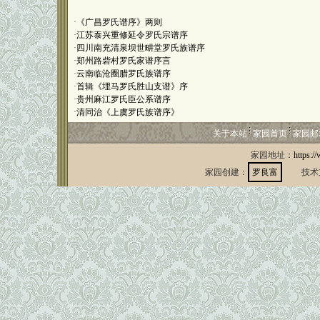
·
《广昌罗氏谱序》两则
·
江苏泰兴重修延令罗氏宗谱序
·
四川南充清泉坝世畊堂罗氏族谱序
·
郑州路砦村罗氏家谱序言
·
云南临沧圈腊罗氏族谱序
·
首辑《埋马罗氏胜山支谱》序
·
贵州麻江罗氏臣公系谱序
·
清同治《上虞罗氏族谱序》
关于本站
家园首页
家园邮
家园地址：
https:/
家园创建：
罗良富
技术支