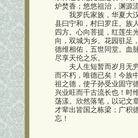
炉焚香；悠悠祖治，渊源
我罗氏家族，华夏大汉
县曰宁和，村曰罗庄。族
四方。心向菩提，红莲生
向，双城为乡。花园驻足
德维相佑，五世同堂。血
尽享天伦之乐。
夫人生短暂而岁月无穷
而不朽，唯德已矣！今族
祖之德，使子孙受业固守
兴业旺而千古流长也！时
荡漾。欣然落笔，以记文
才辈出皆国之栋梁；广积
忘！