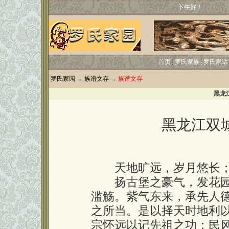
下午好！
首页
罗氏家族
罗氏家话
罗氏家园
→
族谱文存
→
族谱文存
黑龙
黑龙江双
天地旷远，岁月悠长；
扬古堡之豪气，发花园
滥觞。紫气东来，承先人
之所当。是以择天时地利
宗怀远以记先祖之功；民