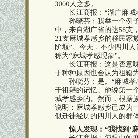
3000人之多。
长江商报：“湖广麻城孝
孙晓芬：我举一个例子：
中，来自湖广省的达58支
21支麻城孝感乡的移民家
阶堰”。今天，不少四川
称为“麻城孝感现象”。
长江商报：这是否意味
于种种原因也会认为祖籍
孙晓芬：是。“麻城孝感
于祖籍的记忆。他说第一
城孝感乡的。然而，根据
说明：麻城孝感乡已成为
似迁徙经历的四川人的群
惊人发现：“我找到‘麻
长江商报：您眼中的麻