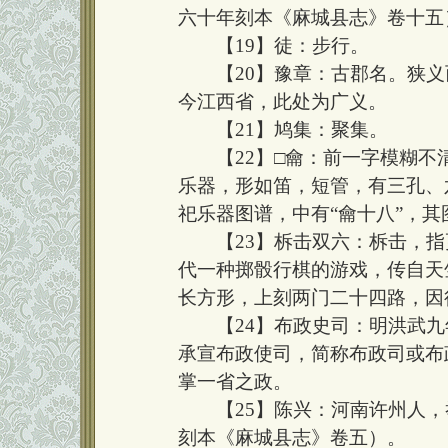
六十年刻本《麻城县志》卷十五
【19】徒：步行。
【20】豫章：古郡名。狭义
今江西省，此处为广义。
【21】鸠集：聚集。
【22】□龠：前一字模糊不清
乐器，形如笛，短管，有三孔、
祀乐器图谱，中有“龠十八”，
【23】柝击双六：柝击，指更
代一种掷骰行棋的游戏，传自天
长方形，上刻两门二十四路，因
【24】布政史司：明洪武九年
承宣布政使司，简称布政司或布
掌一省之政。
【25】陈兴：河南许州人，
刻本《麻城县志》卷五）。