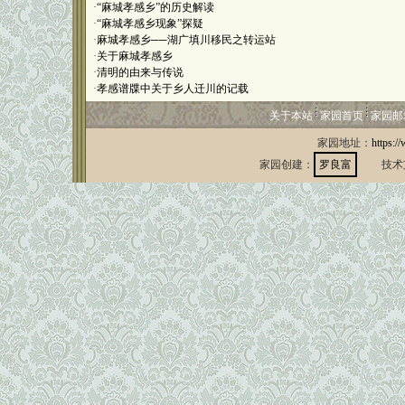
·
“麻城孝感乡”的历史解读
·
“麻城孝感乡现象”探疑
·
麻城孝感乡──湖广填川移民之转运站
·
关于麻城孝感乡
·
清明的由来与传说
·
孝感谱牒中关于乡人迁川的记载
关于本站
家园首页
家园邮
家园地址：
https:/
家园创建：
罗良富
技术支