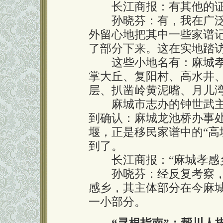
长江商报：有其他的证
孙晓芬：有，我在广泛
外留心地把其中一些家谱
了部分下来。这在实地踏
这些小地名有：麻城孝感
掌大丘、复阳村、高水井
层、扒凿岭黄泥嘴、月儿
麻城市志办的钟世武主
到确认：麻城龙池桥办事
堰，正是移民家谱中的“高坎
到了。
长江商报：“麻城孝感乡
孙晓芬：经反复考察，
感乡，其主体部分在今麻城
一小部分。