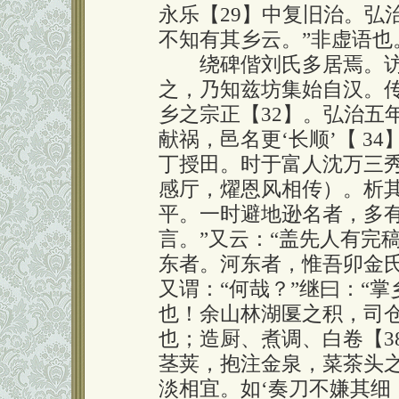
永乐【29】中复旧治。弘
不知有其乡云。”非虚语也
绕碑偕刘氏多居焉。访问
之，乃知兹坊集始自汉。
乡之宗正【32】。弘治五
献祸，邑名更‘长顺’【 3
丁授田。时于富人沈万三
感厅，燿恩风相传）。析
平。一时避地逊名者，多有
言。”又云：“盖先人有完
东者。河东者，惟吾卯金氏
又谓：“何哉？”继曰：“
也！余山林湖匽之积，司仓
也；造厨、煮调、白卷【3
茎荚，抱注金泉，菜茶头
淡相宜。如‘奏刀不嫌其细