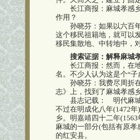
长江商报：麻城孝感乡在
作用？
孙晓芬：如果以六百年
这个移民祖籍地，就可以
移民集散地、中转地中，
搜索证据：解释麻城孝
长江商报：然而，在地图
名。不少人认为这是个“子
孙晓芬：我费尽周折在清康
志》上，找到了麻城孝感乡
县志记载： 明代麻城
不过在明成化八年(1472
乡。明嘉靖四十二年(156
麻城的一部分(包括有原孝
的红安县。