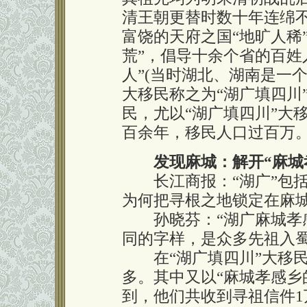
清王朝更替时数十年连绵
富饶的天府之国“地旷人稀
荒”，倡导十余个省的百姓
人”(当时湖北、湖南是一个
大移民称之为“湖广填四川
民，尤以“湖广填四川”大
百余年，移民人口过百万
发现麻城：解开“麻城
长江商报：“湖广”包括
为何把寻根之地锁定在麻
孙晓芬：“湖广麻城孝感
同的字样，是众多先祖入
在“湖广填四川”大移民
多。其中又以“麻城孝感乡
到，他们共收到寻祖信件