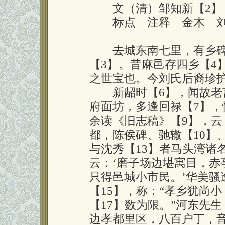
文（清）邹知新【2】
标点 注释 金木 刘
去城东南七里，有乡碑
【3】。昔麻邑存四乡【4
之世宝也。今刘氏后裔珍
新龆时【6】，闻故老言
府面坊，多逢回禄【7】，
余读《旧志稿》【9】，云
都，陈侯碑、驰辙【10】
与沈秀【13】者马头湾诸
云：‘磨子场边堪寓目，赤
只得邑城小市民。’华美骚
【15】，称：“孝乡犹尚
【17】数为限。”河东先生
边孝都里区，八百户丁，