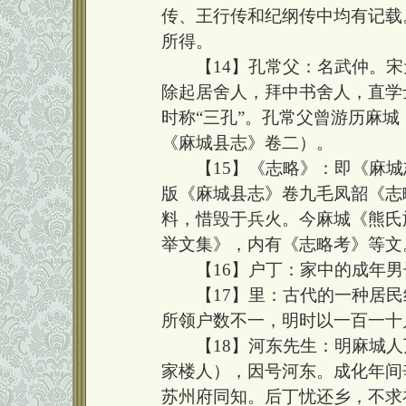
传、王行传和纪纲传中均有记载
所得。
【14】孔常父：名武仲。宋
除起居舍人，拜中书舍人，直学
时称“三孔”。孔常父曾游历麻
《麻城县志》卷二）。
【15】《志略》：即《麻城
版《麻城县志》卷九毛凤韶《志
料，惜毁于兵火。今麻城《熊氏
举文集》，内有《志略考》等文
【16】户丁：家中的成年男
【17】里：古代的一种居民
所领户数不一，明时以一百一十
【18】河东先生：明麻城人万
家楼人），因号河东。成化年间辛
苏州府同知。后丁忧还乡，不求