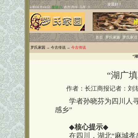
凌晨好！
首页
罗氏家族
罗氏家话
罗氏家园
→
今古传说
→
今古传说
“
“湖广
作者：长江商报记者：刘
学者孙晓芬为四川人寻根
感乡”
◆
核心提示
◆
在四川，湖北“麻城孝感