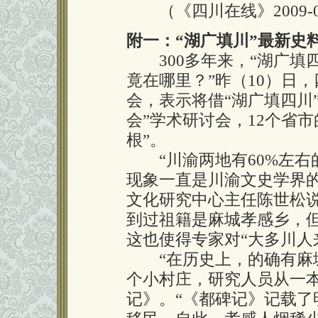
（《四川在线》2009-02
附一：“湖广填川”最新史
300多年来，“湖广填四
竟在哪里？”昨（10）日
会，表示将借“湖广填四川”
会”学术研讨会，12个省
根”。
“川渝两地有60%左右
现象一直是川渝文史学界
文化研究中心主任陈世松
到过祖籍是麻城孝感乡，
这也使得专家对“大多川人
“在历史上，的确有麻城
个小村庄，研究人员从一
记》。“《都碑记》记载