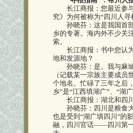
“寻根指南”：帮川人
长江商报：您最近参与
究》为何被称为“四川人寻
孙晓芬：这是我国首部
乡的专著。海内外不少关
索。
长江商报：书中您认为“
地和发源地？
孙晓芬：是。我与麻城
（记载某一宗族主要成员
个地名。忙碌了三年之后
乡”是“江西填湖广”、“湖
长江商报：湖北和四川
孙晓芬：四川是粮食大
也是受到“湖广填四川”的
融，四川官话——四川第