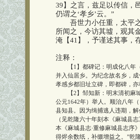
39】之言，兹足以传信，邑
仍谓之‘孝乡’云。”
吾世力小任重，太平之
所闻之，今访其墟，观其
淹【41】，予谨述其事，
注释：
【1】都碑记：明成化八年（1
并入仙居乡。为纪念故名乡，成化
孝感乡都旧址立碑，即都碑，亦
【2】邹知新：明末清初麻城
公元1642年）举人。顺治八年
县知县。因为缉捕逃人违期，解
（见乾隆六十年刻本《麻城县志
本《麻城县志·重修麻城县志序
得烬余数纸，补缀增益之。”乾