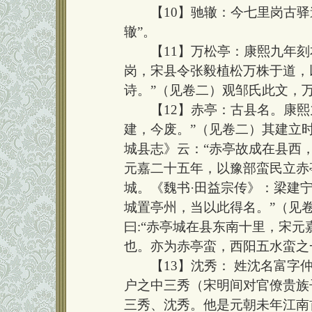
【10】驰辙：今七里岗古驿
辙”。
【11】万松亭：康熙九年刻
岗，宋县令张毅植松万株于道，
诗。”（见卷二）观邹氏此文，
【12】赤亭：古县名。康熙九
建，今废。”（见卷二）其建立
城县志》云：“赤亭故成在县西，
元嘉二十五年，以豫部蛮民立赤
城。《魏书·田益宗传》：梁建
城置亭州，当以此得名。”（见
曰:“赤亭城在县东南十里，宋
也。亦为赤亭蛮，西阳五水蛮之
【13】沈秀： 姓沈名富字仲
户之中三秀（宋明间对官僚贵族
三秀、沈秀。他是元朝未年江南