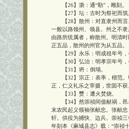
【26】泐：通“勒”，雕刻。
【27】坛：古时为祭祀而筑
【28】散州：对直隶州而言
一般以路领州、领县。州之不隶
由路所统属者，称散州。明清时
正五品，散州的州官为从五品。
【29】永乐：明成祖年号，公元
【30】弘治：明孝宗年号，公元
【31】坍：倒塌。
【32】宗正：表率，楷范。明
正，仁义礼乐之宰摄，世固不获
【33】燹：遭火焚烧。
【34】然崇祯间值献祸，邑名更
末农民起义领袖张献忠。张献忠 (1
轩。供役为捕快、边兵。崇祯三年
年刻本《麻城县志》载：“崇祯十