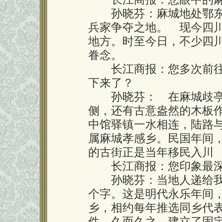
孙晓芬：麻城地处鄂东
兵家争夺之地。 现今四川
地方。时至今日，不少四
眷念。
长江商报：您多次前往
下来了？
孙晓芬： 在麻城歧亭
侧，还有古意盎然的木板
中馆驿镇一水相连，陆路
属麻城孝感乡。民国年间，
的古街正是当年移民入川
长江商报：您印象最深
孙晓芬：当地人递给我一
个字。这是明代永乐年间
乡，相约每年推选同乡代
件。久而久之，建立了固定