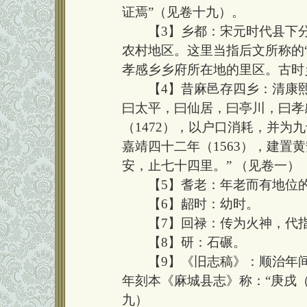
证焉”（见卷十九）。
【3】乡都：宋元时代县下分乡
农村地区。这里当指后文所称的“孝
孝感乡乡府所在地的里区。古时
【4】昔麻邑存四乡：清康熙
曰太平，曰仙居，曰亭川，曰孝
（1472），以户口消耗，并为
嘉靖四十二年（1563），建置
安，止七十四里。” （见卷一）
【5】耆老：年老而有地位
【6】龆时：幼时。
【7】回禄：传为火神，代
【8】研：石碾。
【9】《旧志稿》：顺治年间
年刻本《麻城县志》称：“庚戌（
九）