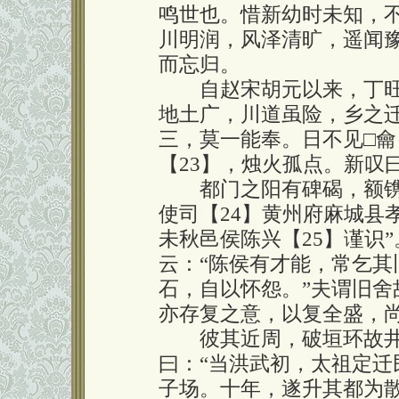
鸣世也。惜新幼时未知，不
川明润，风泽清旷，遥闻豫
而忘归。
自赵宋胡元以来，丁旺
地土广，川道虽险，乡之
三，莫一能奉。日不见
□
龠
【23】，烛火孤点。新叹
都门之阳有碑碣，额镌“
使司【24】黄州府麻城县
未秋邑侯陈兴【25】谨识
云：“陈侯有才能，常乞其
石，自以怀怨。”夫谓旧
亦存复之意，以复全盛，
彼其近周，破垣环故井，
曰：“当洪武初，太祖定
子场。十年，遂升其都为散