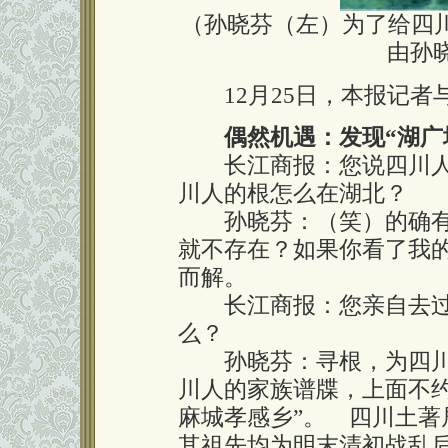
（孙晓芬（左）为了给四川
由孙
12月25日，本报记
偶然机遇：发现“湖广
长江商报：您说四川人的
川人的根怎么在湖北？
孙晓芬：（笑）的确有
就不存在？如果你看了我的
而解。
长江商报：您亲自去过
么？
孙晓芬：寻根，为四川
川人的家族谱牒，上面不
麻城孝感乡”。 四川土
其祖先均为明末清初战乱后