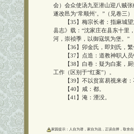
会）会众使汤九至潜山迎八贼张
遂改邑为‘常顺州’。”（见卷三）
【35】梅宗长者：指麻城望
县志》载：“沈家庄在县东十里
河，崇祯季，以御寇筑为堡。”
【36】卯金氏，即刘氏，繁体
【37】点造：道教神职人员中，
【38】白卷：疑为白案，厨
工作（区别于“红案”）。
【39】不以贫富易视来者：
【40】咸：都。
【41】淹：湮没。
oooooooooo
家园提示：人自为谱，家自为说，正误自辨，取舍自