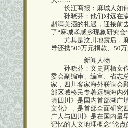
大……
长江商报：麻城人如何
孙晓芬：他们对远在渝
斟满美酒的礼遇，迎接前
了“麻城孝感乡现象研究会”
尤其是汶川地震后，麻
导还携500万元捐款、5
—— 新闻人物 —
孙晓芬：文史两栖女作
委会副编审、编审、省志
家，四川客家海外联谊会
部区域移民专著远销海内外
填四川》是国内首部湖广
文化》，是首部全面研究
广人与四川》是在国内最早
记忆的人文地理概念”论点