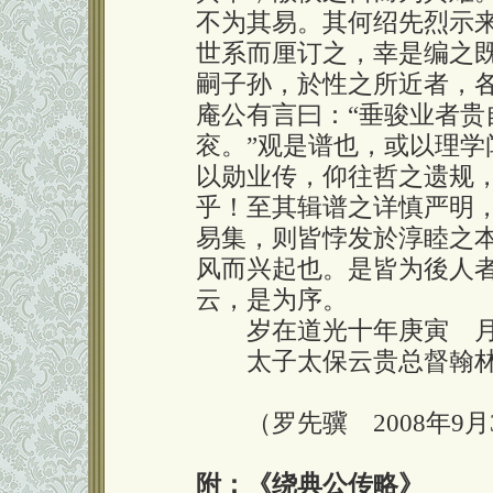
不为其易。其何绍先烈示
世系而厘订之，幸是编之
嗣子孙，於性之所近者，
庵公有言曰：“垂骏业者
衮。”观是谱也，或以理
以勋业传，仰往哲之遗规
乎！至其辑谱之详慎严明
易集，则皆悖发於淳睦之
风而兴起也。是皆为後人
云，是为序。
岁在道光十年庚寅 月
太子太保云贵总督翰林
（罗先骥 2008年9月
附：《绕典公传略》