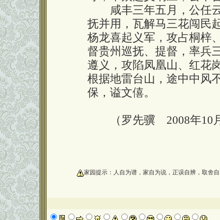
咸丰三年五月，公任云
抚并用，瓦解马三花闯民
杨龙喜起义军，攻占桐梓
督贵州巡抚、提督，率兵
遵义，攻陷凤凰山、红花
根据地雷台山，途中中风
保，谥文僖。
（罗先骥 2008年10
oooooooooo
家园提示：人自为谱，家自为说，正误自辨，取舍自