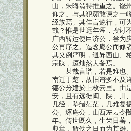
山，朱晦翁特推重之。饶
仰之。与其犯颜敢谏之一
经族焉。其佳言懿行，可
哉？惟是世远年湮，搜讨
广西转运使巨济公，尝为
公再序之。迄念庵公而修
其义例严明，逥异西山、
宗牒，迺灿然大备焉。
甚哉言谱，若是难也。
南迁于楚，故旧谱多不及
德公分建於上枚云里。由
安，且有远徙闽、陕、川
几经，坠绪茫茫，几难复
公、琢庵公，山西左云令
年。传世既久，生齿日蕃
典章，散佚之日而为其难