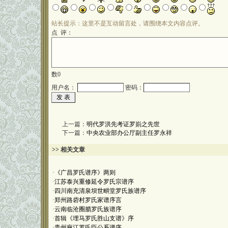
站长提示：这里不是互动留言处，请围绕本文内容点评。
点 评：
数
0
用户名：
密码：
上一篇：
明代罗洪先考证罗崱之先世
下一篇：
中央农业部办公厅副主任罗永祥
>> 相关文章
·
《广昌罗氏谱序》两则
·
江苏泰兴重修延令罗氏宗谱序
·
四川南充清泉坝世畊堂罗氏族谱序
·
郑州路砦村罗氏家谱序言
·
云南临沧圈腊罗氏族谱序
·
首辑《埋马罗氏胜山支谱》序
·
贵州麻江罗氏臣公系谱序