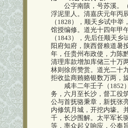
公字南陔，号苏溪。（17
浮泥里人。清嘉庆元年丙辰
（1828），顺天乡试中
馆授编修。道光十四年甲午
（1843），先后任顺天
阳府知府，陕西督粮道暑
年，任贵州布政使，力陈黔
清理库款增加库储三十万
林则徐所赞赏。道光二十九
拒收盐商贿赂银数万两，
咸丰二年壬子（1852
务，六月至长沙，督工役
公与首抚骆秉章，新抚张
内修筑月城，开挖内壕。
千，长沙围解。太平军长
等，率众起义响应，公奉