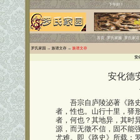
下午好！
首页
罗氏家族
罗氏家话
罗氏家园
→
族谱文存
→
族谱文存
安
安化德
吾宗自庐陵泌著《路史
者，性也。山行十里，驿
者，何也？其地异，其时
源，而无徵不信，固不能
尤难。即《路史》所载：