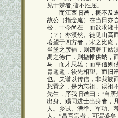
见于楚者,指不胜屈。
而江西旧谱，概不及焉
故公（指念庵）在当日亦
松，于今尚在。而欲求湘
（？）亦漠然。徒见山高
著望于四方者，宋之比庵
当塗之彦辅，则德著于姑
禺之德仁，则撤帷供蚋，
马，而才思雄；而亨信则
胄遥遥，後先相望。而旧
也。夫谱以传信，非我族
恝置之，是为忘祖。误祖
先生，序我旧谱曰：“自
出身、赐同进士出身者，
人。乡试、漕举、军功、
人。”昌吾宗者，可谓盛矣