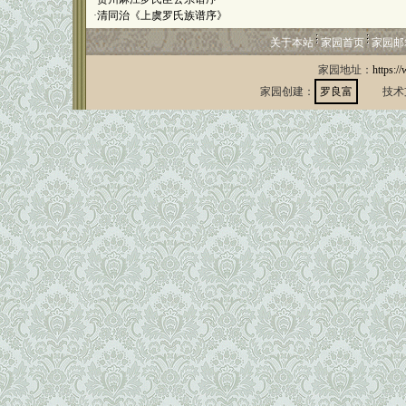
·
清同治《上虞罗氏族谱序》
关于本站
家园首页
家园邮
家园地址：
https:/
家园创建：
罗良富
技术支