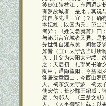
後徙江陵枝江，东周迺定
有罗故城者，是此，其说
其自序先世，宜（？）确
本妘姓，以国为氏。望出
者异；《姓氏急就篇》曰
与泌所言宜城者又异。是
先世徙自湘东矣。间尝泛
如晋（宜）太守含当时所
彦，其父为荣阳太守绥。
之；天启初，礼部尚书喻
阁臣，退隐益阳，今益阳
徙居豫章西山，今西山罗
人。蜀东汉太守蒙、蜀太
使宏信，长沙郡王绍威，
远，为鄂人。《三楚文献
人。《太平御览》载：以