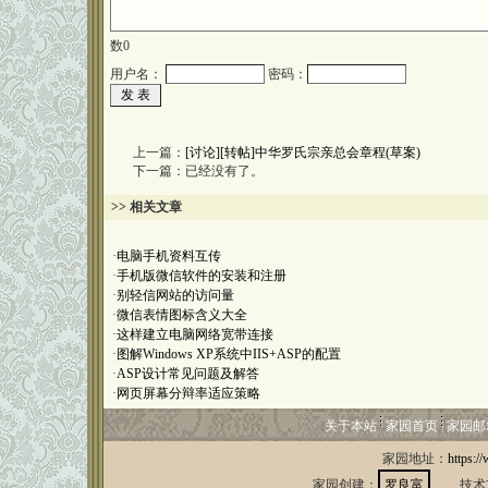
数
0
用户名：
密码：
上一篇：
[讨论][转帖]中华罗氏宗亲总会章程(草案)
下一篇：已经没有了。
>> 相关文章
·
电脑手机资料互传
·
手机版微信软件的安装和注册
·
别轻信网站的访问量
·
微信表情图标含义大全
·
这样建立电脑网络宽带连接
·
图解Windows XP系统中IIS+ASP的配置
·
ASP设计常见问题及解答
·
网页屏幕分辩率适应策略
关于本站
家园首页
家园邮
家园地址：
https:/
家园创建：
罗良富
技术支