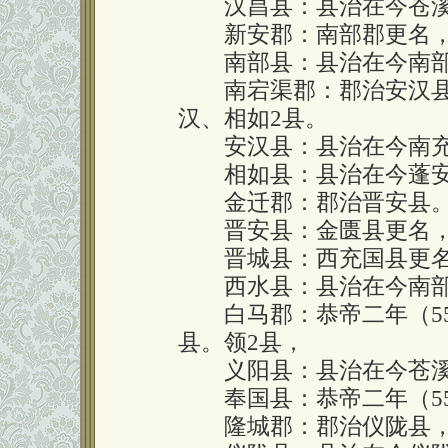
汉昌县：县治在今苍溪
新安郡：南部郡更名，
南部县：县治在今南部
南宕渠郡：郡治安汉县
汉、相如2县。
安汉县：县治在今南充
相如县：县治在今蓬安
金迁郡：郡治晋安县。
晋安县：金匮县更名，
晋城县：西充国县更名
西水县：县治在今南部
白马郡：恭帝二年（55
县。领2县，
义阳县：县治在今苍溪
奉国县：恭帝二年（55
隆城郡：郡治仪陇县，