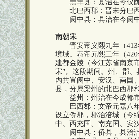
羔羊县：县治在今仪陇
北巴西郡：晋末分巴西
阆中县：县治在今阆中
南朝宋
晋安帝义熙九年（413
境域。恭帝元熙二年（42
建都金陵（今江苏省南京市
宋"。这段期间。州、郡、
内共置阆中、安汉、南国
县，分属梁州的北巴西郡
益州：州治在今成都市
巴西郡：文帝元嘉八年（
设立侨郡，郡治涪城（今
中、西充国、南充国、安汉
阆中县：侨县，县治涪