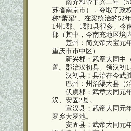
南齐和帝中兴二年（50
苏省南京市），夺取了政
称"萧梁"。在梁统治的5
1州1郡、1郡1县很多。今
郡（其中，今南充地区境内
楚州：简文帝大宝元年（
重庆市市中区）
新兴郡：武章大同中（53
置。郡治汉初县。领汉初1
汉初县：县治在今武胜
巴州：州治渠大县（治
伏虞郡：武章大同元年（
汉、安固2县。
宣汉县：武帝大同元年（
罗乡大罗池。
安固县：武帝大同元年（