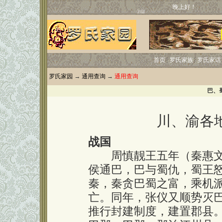
晚上好！
首页
罗氏家族
罗氏家话
罗氏家园
→
通用查询
→
通用查询
巴、
川、渝各
战国
周慎靓王五年（秦惠文王
侯通巴，巴与蜀仇，蜀王
秦，秦贪巴蜀之富，乘机
亡。同年，张仪又顺势灭
推行封建制度，建置郡县