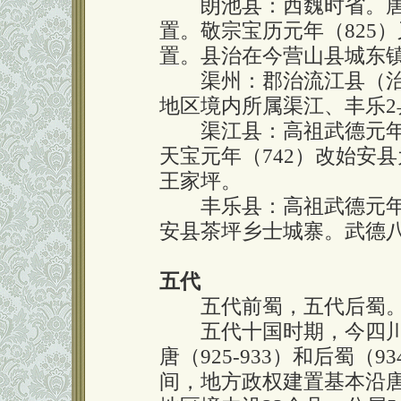
朗池县：西魏时省。唐高
置。敬宗宝历元年（825）
置。县治在今营山县城东
渠州：郡治流江县（治今
地区境内所属渠江、丰乐2
渠江县：高祖武德元年（
天宝元年（742）改始安
王家坪。
丰乐县：高祖武德元年（
安县茶坪乡士城寨。武德八
五代
五代前蜀，五代后蜀
五代十国时期，今四川境域
唐（925-933）和后蜀（9
间，地方政权建置基本沿