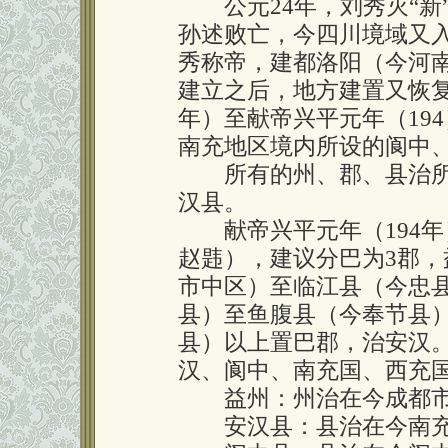
公元24年，刘秀灭“新”
孙述败亡，今四川境域又入
秀称帝，建都洛阳（今河
建立之后，地方建置又恢复
年）至献帝兴平元年（19
南充地区境内所设的阆中
所有的州、郡、县治所
汉县。
献帝兴平元年（194年
赵韪），建议分巴为3郡
市中区）至临江县（今忠
县）至鱼腹县（今奉节县
县）以上置巴郡，治安汉
汉、阆中、南充国、西充
益州：州治在今成都市
安汉县：县治在今南充