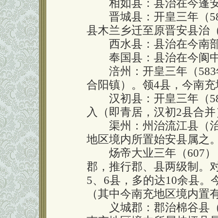
相如县：县治在今蓬安
晋城县：开皇三年（58
县木兰乡迁至原晋安县治
西水县：县治在今南部
奉国县：县治在今阆中
涪州：开皇三年（583
合阳镇）。领4县，今南
汉初县：开皇三年（58
入（即青居，汉初2县合
渠州：州治流江县（治今
地区境内所置始安县属之
炀帝大业三年（607）
郡，推行郡、县两级制。
5、6县，多的达10余县。
（其中今南充地区境内置有
义城郡：郡治棉谷县（治