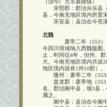
（治今广元市嘉陵镇）
宋熙郡：郡治兴乐县（治
县，今南充地区境内所置
宋安县：县治在今苍溪
北魏
废帝二年（553），
今四川境域纳入西魏版图。
止，时间仅4年，但州、
大。今南充地区境内共设2
地区境内设有1州10郡）。
隆州：废帝二年（553
盘龙郡：废帝地（553
名。郡治阆中县，领3县，
属之。
阆中县：县治在今阆中