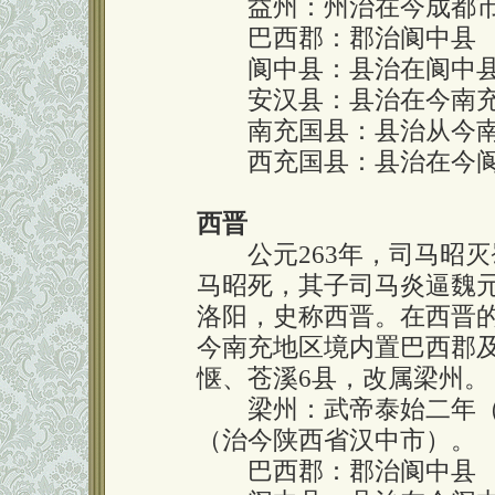
益州：州治在今成都市
巴西郡：郡治阆中县
阆中县：县治在阆中县
安汉县：县治在今南充
南充国县：县治从今南
西充国县：县治在今阆
西晋
公元263年，司马昭灭蜀
马昭死，其子司马炎逼魏元
洛阳，史称西晋。在西晋的
今南充地区境内置巴西郡
惬、苍溪6县，改属梁州。
梁州：武帝泰始二年（2
（治今陕西省汉中市）。
巴西郡：郡治阆中县