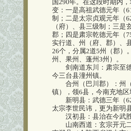
国290年。在这段时期内
变：一是高祖武德元年（6
制；二是太宗贞观元年（6
（府）、县三级制；三是玄
郡；四是肃宗乾德元年（7
实行道、州（府、郡）、
26个，分属2道5州（郡
州、果州、蓬州3州）。
剑南道东川：肃宗至德二
今三台县潼州镇。
合州（巴川郡）：州（
镇），领6县，今南充地区
新明县：武德三年（62
太宗李世民讳，更为新明
汉初县：县治在今武胜
山南西道：玄宗开元二十