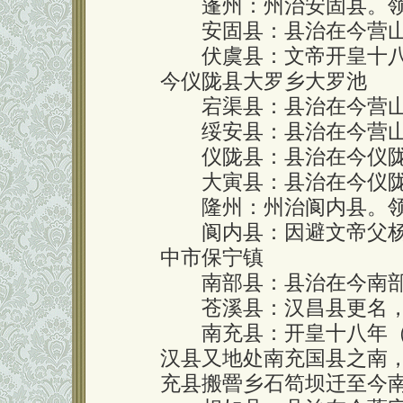
蓬州：州治安固县。领
安固县：县治在今营山
伏虞县：文帝开皇十八年
今仪陇县大罗乡大罗池
宕渠县：县治在今营山
绥安县：县治在今营山
仪陇县：县治在今仪陇
大寅县：县治在今仪陇
隆州：州治阆内县。领
阆内县：因避文帝父杨
中市保宁镇
南部县：县治在今南部
苍溪县：汉昌县更名，
南充县：开皇十八年（5
汉县又地处南充国县之南
充县搬罾乡石笱坝迁至今