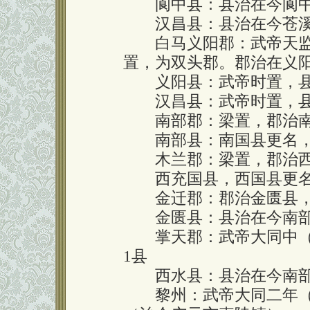
阆中县：县治在今阆中
汉昌县：县治在今苍溪
白马义阳郡：武帝天监八
置，为双头郡。郡治在义阳
义阳县：武帝时置，县
汉昌县：武帝时置，县
南部郡：梁置，郡治南
南部县：南国县更名，
木兰郡：梁置，郡治西
西充国县，西国县更名
金迁郡：郡治金匮县，
金匮县：县治在今南部
掌天郡：武帝大同中（53
1县
西水县：县治在今南部
黎州：武帝大同二年（5