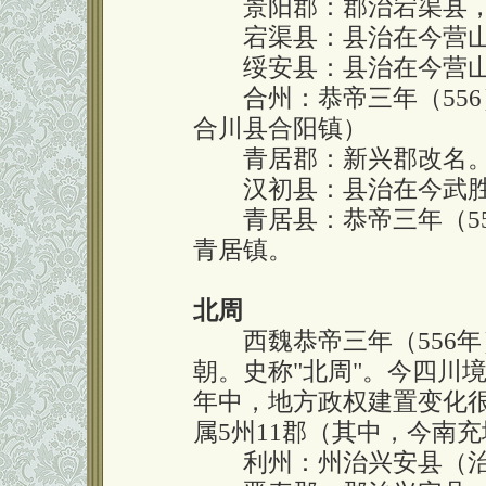
景阳郡：郡治宕渠县，
宕渠县：县治在今营山
绥安县：县治在今营山
合州：恭帝三年（556
合川县合阳镇）
青居郡：新兴郡改名。
汉初县：县治在今武胜
青居县：恭帝三年（55
青居镇。
北周
西魏恭帝三年（556年
朝。史称"北周"。今四川
年中，地方政权建置变化很
属5州11郡（其中，今南
利州：州治兴安县（治