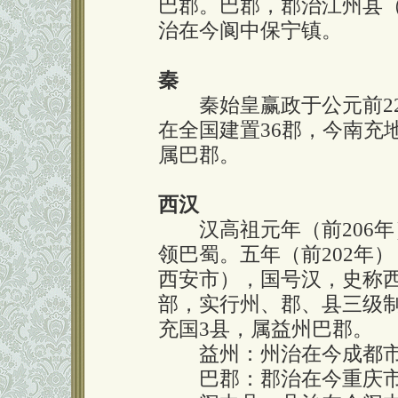
巴郡。巴郡，郡治江州县
治在今阆中保宁镇。
秦
秦始皇赢政于公元前22
在全国建置36郡，今南充
属巴郡。
西汉
汉高祖元年（前206年
领巴蜀。五年（前202年
西安市），国号汉，史称西
部，实行州、郡、县三级
充国3县，属益州巴郡。
益州：州治在今成都市
巴郡：郡治在今重庆市