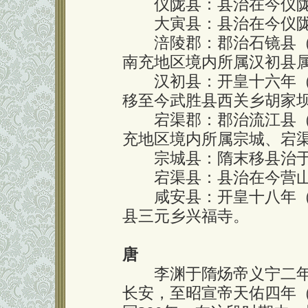
仪陇县：县治在今仪陇
大寅县：县治在今仪陇
涪陵郡：郡治石镜县（治
南充地区境内所属汉初县
汉初县：开皇十六年（5
移至今武胜县西关乡胡家
宕渠郡：郡治流江县（治
充地区境内所属宗城、宕
宗城县：隋末移县治于
宕渠县：县治在今营山
咸安县：开皇十八年（5
县三元乡兴福寺。
唐
李渊于隋炀帝义宁二年（
长安，至昭宣帝天佑四年（