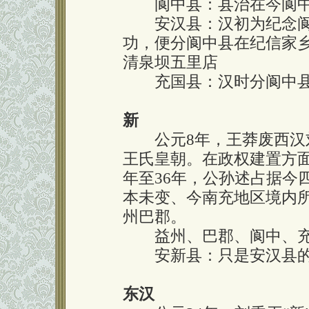
阆中县：县治在今阆中
安汉县：汉初为纪念阆
功，便分阆中县在纪信家
清泉坝五里店
充国县：汉时分阆中县
新
公元8年，王莽废西汉刘
王氏皇朝。在政权建置方面
年至36年，公孙述占据今
本未变、今南充地区境内
州巴郡。
益州、巴郡、阆中、充
安新县：只是安汉县的
东汉