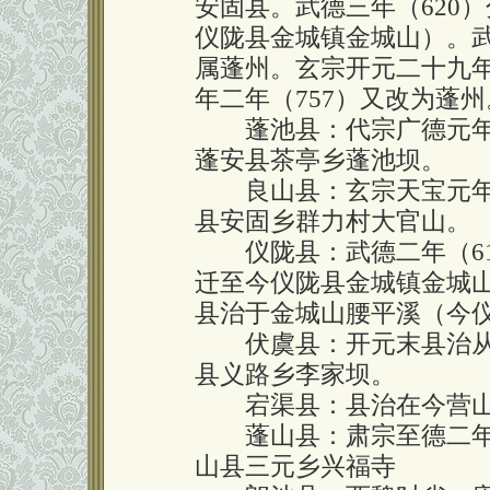
安固县。武德三年（620
仪陇县金城镇金城山）。武
属蓬州。玄宗开元二十九年
年二年（757）又改为蓬
蓬池县：代宗广德元年（
蓬安县茶亭乡蓬池坝。
良山县：玄宗天宝元年（
县安固乡群力村大官山。
仪陇县：武德二年（61
迁至今仪陇县金城镇金城山
县治于金城山腰平溪（今
伏虞县：开元末县治从
县义路乡李家坝。
宕渠县：县治在今营山
蓬山县：肃宗至德二年（
山县三元乡兴福寺