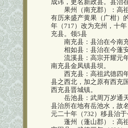
成讳，更名新政县。县治
果州（南充郡）：高祖武
有历来盛产黄果（广柑）的
年（717）改为充州，十
充县。领5县
南充县：县治在今南充
相如县：县治在今蓬安
流溪县：高宗开耀元年（
南充县金凤镇县坝。
西充县：高祖武德四年（
县之西北，加之原有西充国
西充县晋城镇。
岳池县：武周万岁通天二年
县治所在地有岳池水，故
元二十年（732）移县治
蓬州（蓬山郡）：高祖武