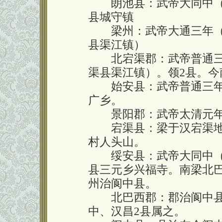
朗池县：武帝大同中（53
县城守镇
梁州：武帝大通三年（5
县渠江镇）
北宕渠郡：武帝普通三年
渠县渠江镇）。领2县。
始安县：武帝普通三年（
广乡。
景阳郡：武帝太清元年（
宕渠县：梁于汉宕渠地
村人头山。
绥安县：武帝大同中（53
县三元乡兴福寺。南梁北巴
州治阆中县。
北巴西郡：郡治阆中县。
中、汉昌2县属之。