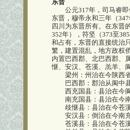
东晋
公元317年，司马睿即
东晋，穆帝永和三年（34
四川为东晋所有。在东晋的
352年），符坚（373至3
和占有，东晋的直接统治只
繁，建置混乱，地方政权
内置巴西郡、北巴西郡、
惬、安汉、苍溪、羔羊、阆
梁州：州治在今陕西省
巴西郡：郡治从阆中县
西充国县：县治在今阆
南充国县：县治在今南
歧惬县：县治在今苍溪
安汉县：倒治在今南充
苍溪县：县治在今苍溪