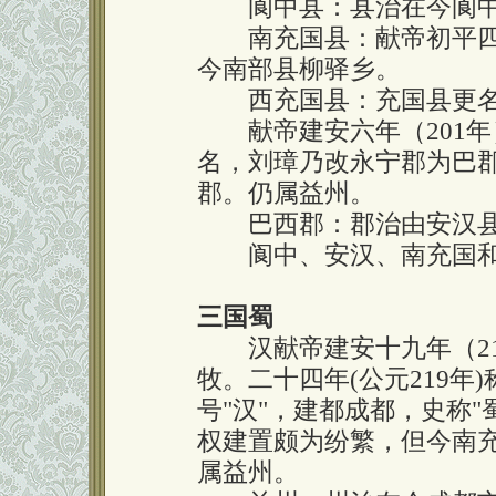
阆中县：县治在今阆中
南充国县：献帝初平四年
今南部县柳驿乡。
西充国县：充国县更名
献帝建安六年（201年
名，刘璋乃改永宁郡为巴
郡。仍属益州。
巴西郡：郡治由安汉县
阆中、安汉、南充国和
三国蜀
汉献帝建安十九年（21
牧。二十四年(公元219年
号"汉"，建都成都，史称"
权建置颇为纷繁，但今南
属益州。