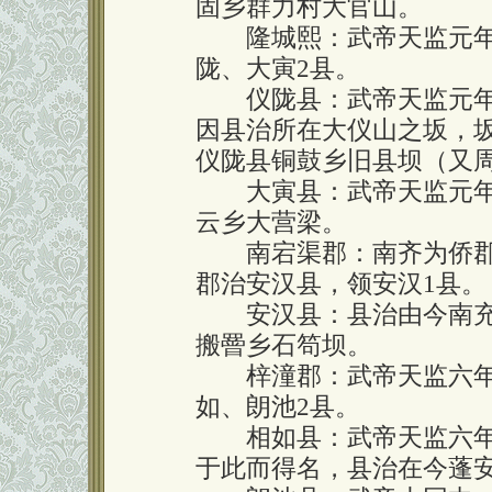
固乡群力村大官山。
隆城熙：武帝天监元年（
陇、大寅2县。
仪陇县：武帝天监元年（
因县治所在大仪山之坂，
仪陇县铜鼓乡旧县坝（又
大寅县：武帝天监元年（
云乡大营梁。
南宕渠郡：南齐为侨郡
郡治安汉县，领安汉1县。
安汉县：县治由今南充
搬罾乡石笱坝。
梓潼郡：武帝天监六年（
如、朗池2县。
相如县：武帝天监六年（
于此而得名，县治在今蓬