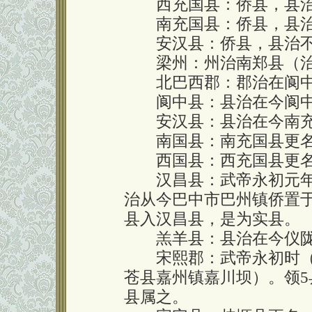
西充国县：侨县，县治
南充国县：侨县，县治
安汉县：侨县，县治
梁州：州治南郑县（治
北巴西郡：郡治在阆
阆中县：县治在今阆中
安汉县：县治在今南充
南国县：南充国县更名
西国县：西充国县更名
汉昌县：武帝永初元年（
治从今巴中市巴州镇侨置
县入汉昌县，是为实县。
羔羊县：县治在今仪陇
宋熙郡：武帝永初时（42
苍县嘉州镇嘉川坝）。领
县属之。