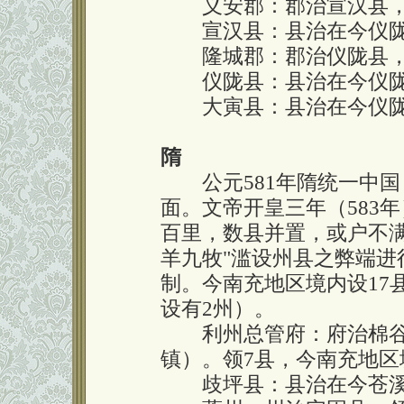
义安郡：郡治宣汉县，
宣汉县：县治在今仪陇
隆城郡：郡治仪陇县，
仪陇县：县治在今仪陇
大寅县：县治在今仪陇
隋
公元581年隋统一中国
面。文帝开皇三年（583
百里，数县并置，或户不
羊九牧"滥设州县之弊端进
制。今南充地区境内设17
设有2州）。
利州总管府：府治棉谷
镇）。领7县，今南充地区
歧坪县：县治在今苍溪