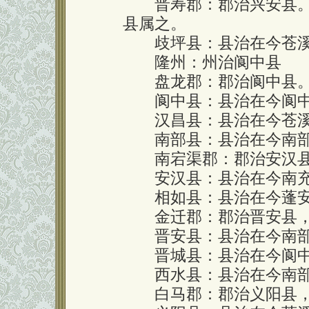
晋寿郡：郡治兴安县。领
县属之。
歧坪县：县治在今苍溪
隆州：州治阆中县
盘龙郡：郡治阆中县。
阆中县：县治在今阆中
汉昌县：县治在今苍溪
南部县：县治在今南部
南宕渠郡：郡治安汉县
安汉县：县治在今南充
相如县：县治在今蓬安
金迁郡：郡治晋安县，
晋安县：县治在今南部
晋城县：县治在今阆中
西水县：县治在今南部
白马郡：郡治义阳县，