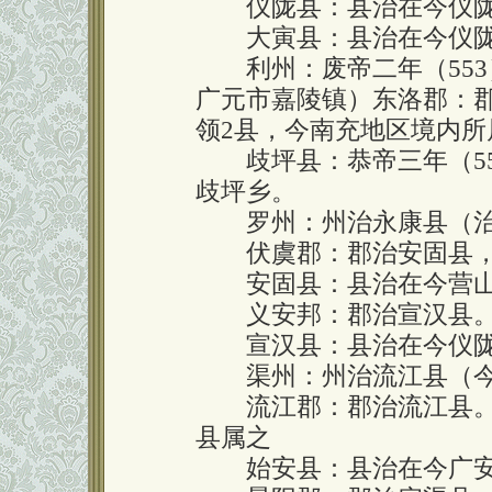
仪陇县：县治在今仪陇
大寅县：县治在今仪陇
利州：废帝二年（553
广元市嘉陵镇）东洛郡：
领2县，今南充地区境内所
歧坪县：恭帝三年（55
歧坪乡。
罗州：州治永康县（治
伏虞郡：郡治安固县，
安固县：县治在今营山
义安邦：郡治宣汉县。
宣汉县：县治在今仪陇
渠州：州治流江县（今
流江郡：郡治流江县。领
县属之
始安县：县治在今广安