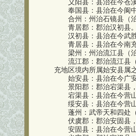
义阳县：县治在今苍溪
奉国县：县治在今阆中
合州：州治石镜县（治
青居郡：郡治汉初县。
汉初县：县治在今武胜
青居县：县治在今南充
梁州：州治流江县（治
流江郡：郡治流江县（治
充地区境内所属始安县属
始安县：县治在今广安
景阳郡：郡治宕渠县，
宕渠县：县治在今营山
绥安县：县治在今营山
蓬州：武帝天和四处（5
伏虞郡：郡治安固县，
安固县：县治在今营山