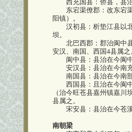
西充国县：侨县，县治
东宕渠僚郡：改东宕渠
阳镇）。
汉初县：析垫江县以北
坝。
北巴西郡：郡治阆中县。
安汉、南国、西国4县属之
阆中县：县治在今阆中
安汉县：县治在今南充
南国县：县治在今南部
西国县：且治在今阆中市
（治今旺苍县嘉州镇嘉川
县属之。
宋安县：县治在今苍溪
南朝梁