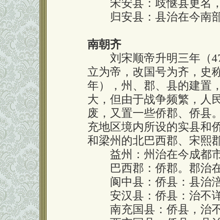
宋安县：歧惬县更名，
归安县：县治在今南部
南朝齐
刘宋顺帝升明三年（47
立为帝，改国号为齐，史称"
年），州、郡、县的建置
大，但由于战争频繁，人
废，又置一些侨郡、侨县
充地区境内所设的实县和
和梁州的北巴西郡、宋熙
益州：州治在今成都市
巴西郡：侨郡。郡治在
阆中县：侨县：县治涪
安汉县：侨县：治不
南充国县：侨县，治