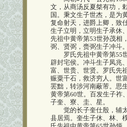
文，从商汤反夏桀有功，
国。秉文生子世杰，是为黄
复命射天，进爵上卿，致
生子立明，立明生子承休
先祖中黄帝第53世孙茂相
弼、贤弼，赍弼生子冲斗
罗氏先祖中黄帝第55世
辟封宅侯。冲斗生子凤兆
富、世贵、世贤。罗氏先祖
赈粟千石，救济穷人。世
罢黜，转涉河南蔽芾。思
黄帝第60世。百发生子祚
子奎、寮、圭、星。
觉的长子奎仕殷，辅太
县居焉。奎生子休、林、
氏先祖中黄帝第65世孙炳