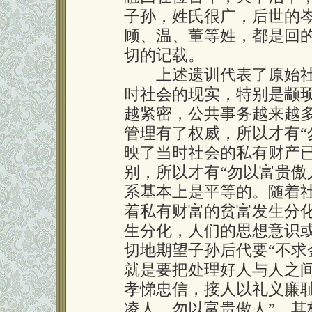
子孙，姓氏很广，后世的
顾、温、董等姓，都是回
切的记载。
上述遗训代表了原始社
时社会的现实，特别是颛
越紧密，公共事务越来越
管理有了权威，所以才有“
映了当时社会的私有财产
别，所以才有“勿以富贵傲
系基本上是平等的。随着
着私有财富的贫富发生分
生分化，人们的思想意识
切地期望子孙后代要“不求
就是要把处理好人与人之
孝悌忠信，接人以礼义廉
凌人，勿以富贵傲人”。