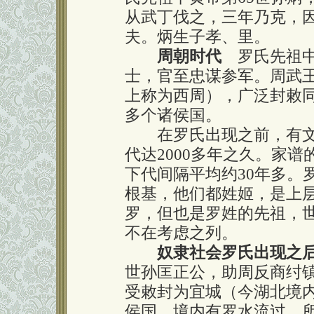
从武丁伐之，三年乃克，
夫。炳生子孝、里。
周朝时代
罗氏先祖中
士，官至忠谋参军。周武
上称为西周），广泛封敕同
多个诸侯国。
在罗氏出现之前，有文字
代达2000多年之久。家
下代间隔平均约30年多。
根基，他们都姓姬，是上
罗，但也是罗姓的先祖，
不在考虑之列。
奴隶社会罗氏出现之
世孙匡正公，助周反商纣
受敕封为宜城（今湖北境
侯国，境内有罗水流过，