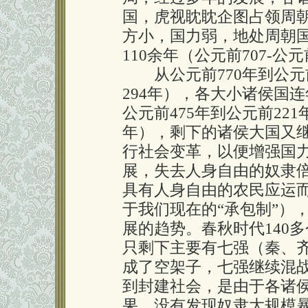
国，虎视眈眈企图占领周
方小，国力弱，地处周朝
110余年（公元前707-公
从公元前770年到公元前
294年），各大小诸侯国
公元前475年到公元前22
年），剩下的诸侯大国又
行社会变革，以便增强国
展，失去人身自由的奴隶
具有人身自由的农民应运而
于我们现在的“承包制”）
展的趋势。春秋时代140
只剩下主要有七强（秦、
成了空架子，七强继续混
到封建社会，是由于各诸
果，没有发现奴隶大规模