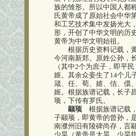
族的雏形。所以中国人都
氏黄帝成了原始社会中华
和工艺技术集中发扬光大
形，开创了中华文明的历
黄帝为中华文明始祖。
根据历史资料记载，黄帝
今河南新郑。原姓公孙，长
（其中2个为庶子，即平民
姬。其余众妾生了14个儿
箴、任、荀、嬉、佶、儇
姬。根据族谱记载，长子
顼，下传有罗氏。
颛顼
根据族谱记载，大
子颛顼，即黄帝的曾孙，
南濮州旧有陵碑尚存，言
少昊（黄帝是太昊，少昊