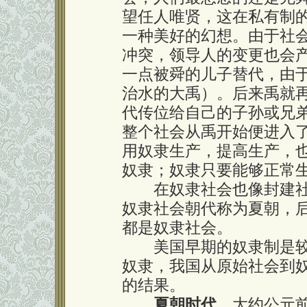
望任人唯贤，这在私有制
一种美好的幻想。由于社
冲突，领导人的变更也会
一点被舜的儿子替代，由
治水的大禹）。后来禹就
代传位给自己的子孙或兄
整个社会从禹开始便进入
用奴隶生产，提高生产，
奴隶；奴隶只要能够正常
在奴隶社会也像封建社
奴隶社会朝代称为夏朝，
都是奴隶社会。
美国早期的奴隶制是较
奴隶，我国从原始社会到
的结果。
夏朝时代
大约公元前