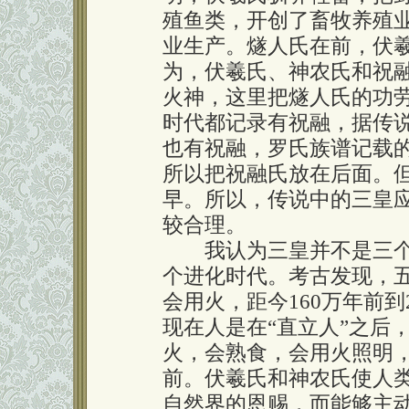
殖鱼类，开创了畜牧养殖
业生产。燧人氏在前，伏
为，伏羲氏、神农氏和祝
火神，这里把燧人氏的功
时代都记录有祝融，据传
也有祝融，罗氏族谱记载
所以把祝融氏放在后面。
早。所以，传说中的三皇
较合理。
我认为三皇并不是三个
个进化时代。考古发现，
会用火，距今160万年前
现在人是在“直立人”之后
火，会熟食，会用火照明，
前。伏羲氏和神农氏使人
自然界的恩赐，而能够主