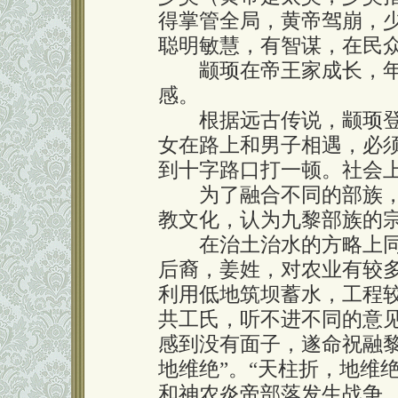
得掌管全局，黄帝驾崩，
聪明敏慧，有智谋，在民
颛顼在帝王家成长，年
感。
根据远古传说，颛顼登
女在路上和男子相遇，必
到十字路口打一顿。社会
为了融合不同的部族，
教文化，认为九黎部族的
在治土治水的方略上同
后裔，姜姓，对农业有较
利用低地筑坝蓄水，工程
共工氏，听不进不同的意
感到没有面子，遂命祝融
地维绝”。“天柱折，地维
和神农炎帝部落发生战争