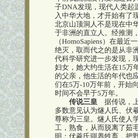
子DNA发现，现代人类起
入中华大地，才开始有了
北京山顶洞人不是现在中
于非洲的直立人。经推测
（HomoSapiens）在
绝灭，取而代之的是从非
代科学研究进一步发现，现
妇女，她大约生活在15万
的父亲，他生活的年代也应
们在5万-10万年前，开
时间不会早于5万年。
传说三皇
据传说，上
多数意见认为燧人氏、伏
尊称为三皇。燧人氏使人
工，熟食，从而脱离了茹
明；伏羲氏驯养牲畜，把