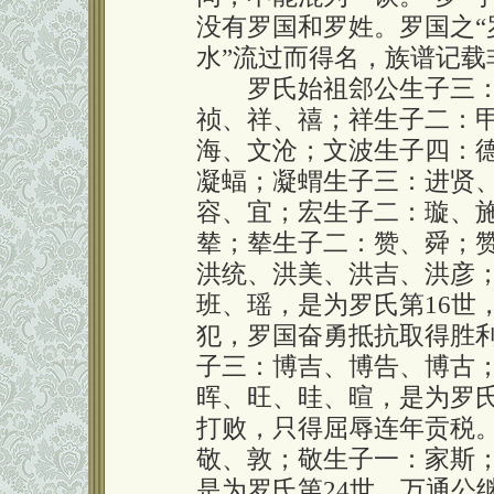
没有罗国和罗姓。罗国之“
水”流过而得名，族谱记载
罗氏始祖郐公生子三：
祯、祥、禧；祥生子二：
海、文沧；文波生子四：
凝蝠；凝蝟生子三：进贤
容、宜；宏生子二：璇、施
辇；辇生子二：赞、舜；
洪统、洪美、洪吉、洪彦
班、瑶，是为罗氏第16世
犯，罗国奋勇抵抗取得胜
子三：博吉、博告、博古
晖、旺、晆、暄，是为罗氏
打败，只得屈辱连年贡税
敬、敦；敬生子一：家斯
是为罗氏第24世，万通公