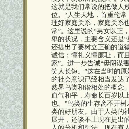
这就是我们常说的把做人
位。“人生天地，首重伦常
理好家庭关系，家庭关系也
常”。这里说的“男女以正
卑的状况，主要含义还是“
还提出了要树立正确的道
诚信；懂礼义懂廉耻，而且
家”。进一步告诫“毋阴谋
笑人长短。”这在当时的
的社会意识已经相当发达
然界鸟类和谐相处的概念
血气和平，寿命长百岁以
也。”鸟类的生存离不开
类的好朋友。由于人类的
展开，还谈不上现在提出的
人的分析和想法。现在有人