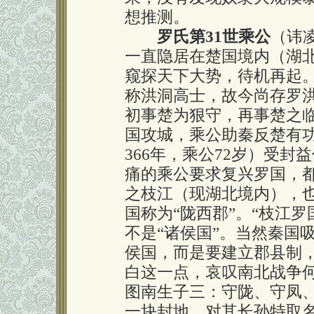
想推测。
罗氏第31世乘公
（讳
一直隐居在楚国境内（湖
窥探天下大势，待机再起
称洪洞高士，故今尚存罗
初事楚为狠守，再事楚之
国攻城，乘公助秦反楚有
366年，乘公72岁）受
痛的乘公要求复兴罗国，
之枝江（现湖北境内），也
国称为“陇西郡”。“枝江
不是“诸侯国”。当然秦国
侯国，而是要建立郡县制
白这一点，哀叹南北战争
图南生子三：守陇、守凤
一块封地，对其长孙特取名