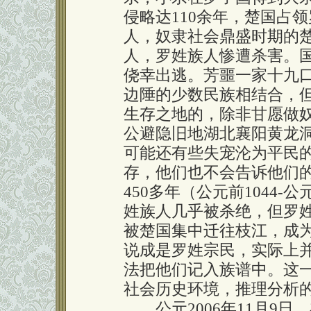
侵略达110余年，楚国占
人，奴隶社会鼎盛时期的
人，罗姓族人惨遭杀害。
侥幸出逃。芳噩一家十九
边陲的少数民族相结合，
生存之地的，除非甘愿做
公避隐旧地湖北襄阳黄龙
可能还有些失宠沦为平民
存，他们也不会告诉他们
450多年（公元前1044-
姓族人几乎被杀绝，但罗
被楚国集中迁往枝江，成
说成是罗姓宗民，实际上
法把他们记入族谱中。这
社会历史环境，推理分析
公元2006年11月9日