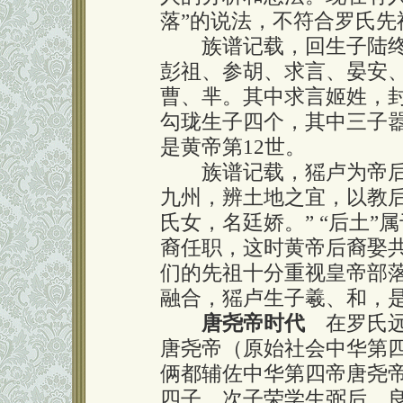
落”的说法，不符合罗氏先
族谱记载，回生子陆终
彭祖、参胡、求言、晏安
曹、芈。其中求言姬姓，
勾珑生子四个，其中三子
是黄帝第12世。
族谱记载，猺卢为帝后土
九州，辨土地之宜，以教后
氏女，名廷娇。” “后土
裔任职，这时黄帝后裔娶共
们的先祖十分重视皇帝部
融合，猺卢生子羲、和，是
唐尧帝时代
在罗氏远
唐尧帝（原始社会中华第四
俩都辅佐中华第四帝唐尧帝
四子，次子荣学生弼后、