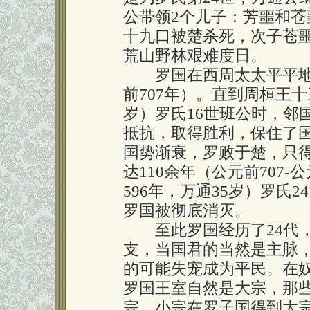
公带领2个儿子：芳噩和
十九口被楚杀死，次子苍
荒山野林艰难度日。
罗国在西周太太平平地生存
前707年）。直到周桓王十
岁）罗氏16世班公时，邻
抵抗，取得胜利，保住了国
国势渐衰，罗败于楚，只
达110余年（公元前707
596年，万通35岁）罗氏
罗国被彻底消灭。
至此罗国经历了24代，
支，当国君的当然是主脉
的可能失宠成为平民。在
罗国王室自然是大宗，那
宗，小宗在罗子国得到大