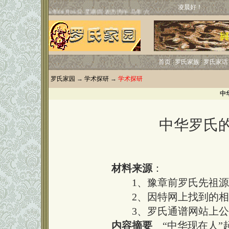
凌晨好！
首页
罗氏家族
罗氏家话
罗氏家园
→
学术探研
→
学术探研
中
中华罗氏
材料来源
：
1、豫章前罗氏先祖源流
2、因特网上找到的相关
3、罗氏通谱网站上公布
内容摘要
“中华现在人”