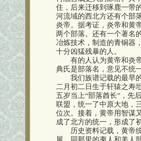
住，后来迁移到琢鹿一带
河流域的西北方还有个部落
炎帝。据考证，炎帝和黄
两个部落。还有一个著名
冶炼技术，制造的青铜器
十分凶猛残暴的人。
有的人认为黄帝和炎帝
典氏是部落名，意见不统
我们族谱记载的最早的
二月初二日生于轩辕之寿
五岁当上“部落酋长”，先
联盟，统一了中原大地，
位次。接着，黄帝用智谋
成了北方的统一，形成了
历史资料记载，黄帝统
展，同那里的夷人和羌人