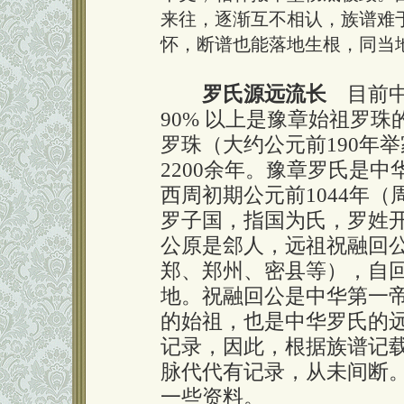
来往，逐渐互不相认，族谱难
怀，断谱也能落地生根，同当
罗氏源远流长
目前中
90% 以上是豫章始祖罗
罗珠（大约公元前190年
2200余年。豫章罗氏是
西周初期公元前1044年
罗子国，指国为氏，罗姓开
公原是郐人，远祖祝融回
郑、郑州、密县等），自
地。祝融回公是中华第一
的始祖，也是中华罗氏的远
记录，因此，根据族谱记载
脉代代有记录，从未间断
一些资料。