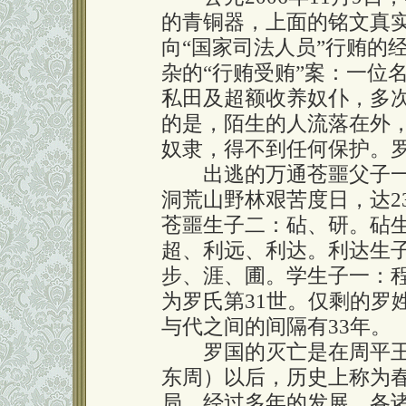
的青铜器，上面的铭文真
向“国家司法人员”行贿的经
杂的“行贿受贿”案：一位名
私田及超额收养奴仆，多
的是，陌生的人流落在外
奴隶，得不到任何保护。
出逃的万通苍噩父子一
洞荒山野林艰苦度日，达2
苍噩生子二：砧、研。砧
超、利远、利达。利达生
步、涯、圃。学生子一：
为罗氏第31世。仅剩的罗
与代之间的间隔有33年。
罗国的灭亡是在周平王
东周）以后，历史上称为
局，经过多年的发展，各