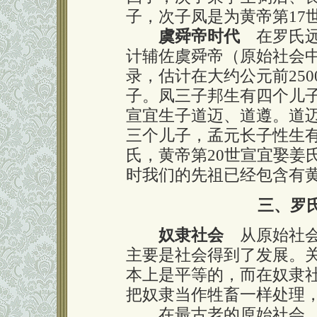
子，次子凤是为黄帝第17
虞舜帝时代
在罗氏远
计辅佐虞舜帝（原始社会
录，估计在大约公元前25
子。凤三子邦生有四个儿
宣宜生子道迈、道遵。道
三个儿子，孟元长子性生
氏，黄帝第20世宣宜娶姜
时我们的先祖已经包含有
三、罗
奴隶社会
从原始社会
主要是社会得到了发展。
本上是平等的，而在奴隶
把奴隶当作牲畜一样处理
在最古老的原始社会，