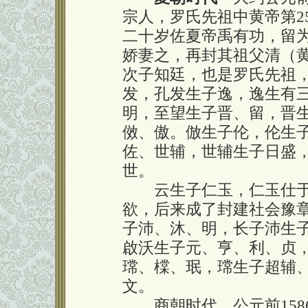
宗人，罗氏先祖中黄帝第2
二十岁佐夏帝禹有功，留
娇妻之，再封其祖父清（黄
次子知廷，也是罗氏先祖
发，孔发生子逸，逸生有
明，至望生子晋、留，晋
傚、傲。倣生子伦，伦生
佐、世辅，世辅生子日盛，
世。
云生子仁玉，仁玉仕于
欲，后来成了封建社会豫
子沛、沐、明，长子沛生
啟沃生子元、亨、利、贞
瑺、橖、珉，瑺生子超辅
文。
商朝时代 公元前1586