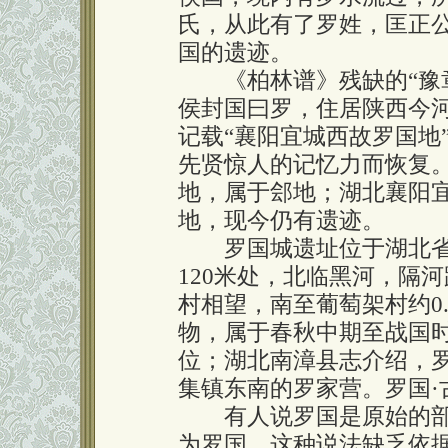
氏，从此有了罗姓，匡正
国的遗迹。
《柏林谱》残缺的“豫章
侯封国曰罗，住居陕西今河
记载“襄阳宜城西故罗国地
先贤惊人的记忆力而恢复
地，属于郐地；湖北襄阳
地，现今仍有遗迹。
罗国城遗址位于湖北省
120米处，北临黑河，隔
村相望，南至葡萄架村约0
物，属于春秋中期至战国
位；湖北南漳县志介绍，罗
集镇东南的罗家营。罗国·
有人说罗国是原始的部
为罗国。这种说法缺乏依