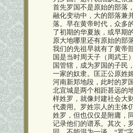
首先罗国不是原始的部落
融化变动中，大的部落兼
落。早在黄帝时代，众多
了初期的华夏族，或早期
原大地哪里还有原始的部
我们的先祖早就有了黄帝
国是当时周天子（周武王
国管辖，成为罗国的子民
一家的奴隶。匡正公原姓
河南新郑地段，此时的罗
北宜城是两个相距甚远的
样姓罗，就像封建社会大
代袭用。罗姓宗人的主体
姓罗，但也仅仅是附庸，
记录他们的谱系。其次，罗
同，不能混为一谈。“罗”