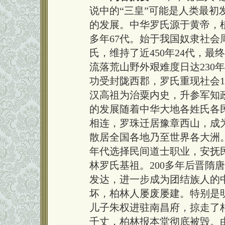
说中的“三皇”可能是人类最初
的发展。中华罗氏源于黄帝，植
多年67代。始于我国奴隶社
氏，维持了近450年24代，
流落荒山野外艰难度日达230
功受封陇西郡，罗氏重现社会17
汉高祖为治粟内史，升参军知
的发展随着中华大地各姓氏各
相连，罗珠迁居豫章西山，成
散居全国各地乃至世界各大洲
年代选择民间道士职业，安抚
林罗氏基祖。200多年后晋隋
发达，进一步成为团结族人的
坏，柏林人屡废屡建。特别是
儿子朱权进驻南昌府，掠走了
千丈，柏林报本堂彻底被毁。