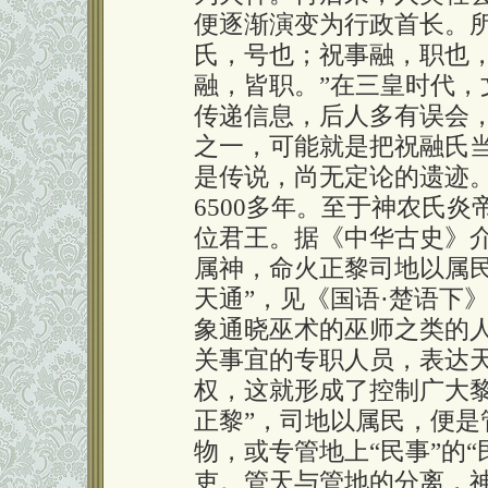
便逐渐演变为行政首长。所
氏，号也；祝事融，职也
融，皆职。”在三皇时代
传递信息，后人多有误会
之一，可能就是把祝融氏
是传说，尚无定论的遗迹
6500多年。至于神农氏
位君王。据《中华古史》
属神，命火正黎司地以属
天通”，见《国语·楚语下
象通晓巫术的巫师之类的
关事宜的专职人员，表达
权，这就形成了控制广大
正黎”，司地以属民，便是
物，或专管地上“民事”的
吏。管天与管地的分离，