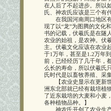
在人后了不起进步。所以
氏、神农氏应该是三个有
在我国河南周口地区有伏
现了以“龙”为图腾的文化
书的记载，伏羲氏是在隧
农业的始祖，是农神。伏
主。伏羲文化应该在农业
于1万年，甚至是1.2万年到
前，已经经历了几千年，
么长的寿命，所以伏羲氏
氏时代是以畜牧养殖、采
【农业史显示在更新世
洲东北部就已经有栽培植
了近东栽培的大麦和小麦
各种植物品种。】
神农氏开创了农业生产