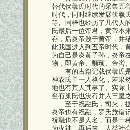
替代伏羲氏时代的采集五
时代，同时继续发展伏羲
等。同样也经历了几代人
氏最后一位帝君，黄帝本
存，后炎帝败于黄帝，并
此我国进入到五帝时代，
为自己是炎黄子孙，炎帝
物，即黄帝、颛顼、帝喾
有的古籍记载伏羲氏是
神农氏单一人格化，若果
地也有其人其事了。实际
至有巢氏也没有并入三皇
至于祝融氏，司火，据
炎帝也有祝融，罗氏族谱
祝融也不是人名，而是一
为火神。再后来，人类社