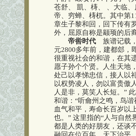
苍舒、 凱、梼、 、大临
帝、穷蝉、梼杌。其中第1
章生子黎和回，回下传有
外，屈原自称是颛顼的后
帝喾时代
族谱记载，
元2800多年前，建都郐
很重视社会的和谐，在其
愿子孙个个贤。人生天地
处己以孝悌忠信，接人以
以权势凌人，勿以富贵傲
人是非，莫笑人长短。” 
和谐：“听龠州之鸣，鸟
血气和平，寿命长百岁以
也。” 这里指的“人与自
都是人类的好朋友，还谈不
融回在位百年，天下治平