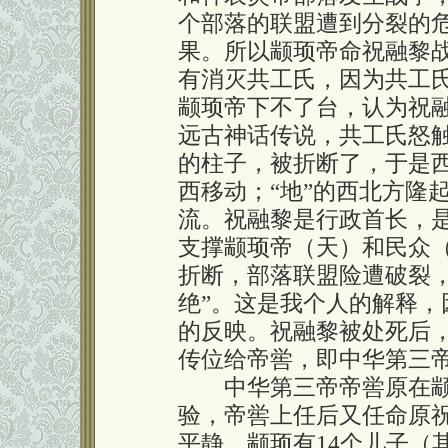
个部落的联盟遭到分裂的
果。所以颛顼帝命祝融黎
有消灭共工氏，因为共工
颛顼帝下不了台，认为祝
远古神话传说，共工氏怒
的柱子，被折断了，于是西
西移动；“地”的西北方隆
流。祝融黎是行政首长，
支撑颛顼帝（天）和民众
折断，部落联盟险遭破裂
绝”。这是我个人的解释
的反映。祝融黎被处死后
传位给帝喾，即中华第三
中华第三帝帝喾原在颛
验，帝喾上任后又任命原
平静。颛顼有14个儿子（