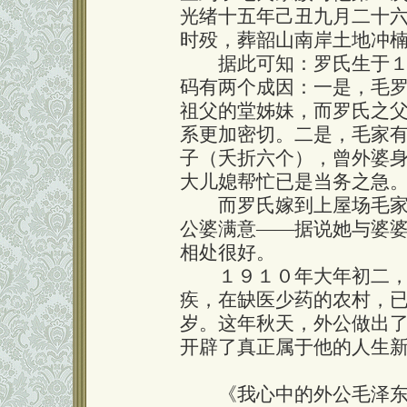
光绪十五年己丑九月二十
时殁，葬韶山南岸土地冲楠
据此可知：罗氏生于１８
码有两个成因：一是，毛
祖父的堂姊妹，而罗氏之
系更加密切。二是，毛家
子（夭折六个），曾外婆
大儿媳帮忙已是当务之急
而罗氏嫁到上屋场毛家之
公婆满意——据说她与婆
相处很好。
１９１０年大年初二，罗
疾，在缺医少药的农村，
岁。这年秋天，外公做出
开辟了真正属于他的人生
《我心中的外公毛泽东—