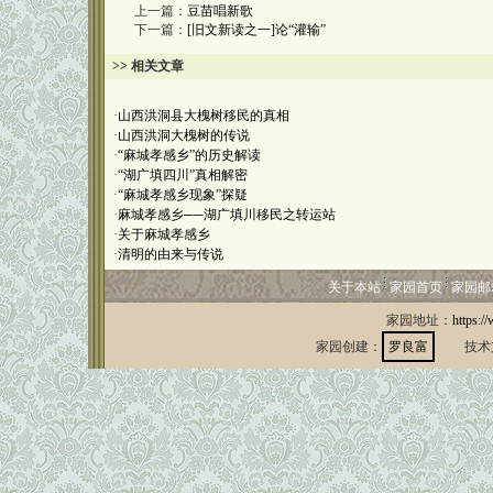
上一篇：
豆苗唱新歌
下一篇：
[旧文新读之一]论“灌输”
>> 相关文章
·
山西洪洞县大槐树移民的真相
·
山西洪洞大槐树的传说
·
“麻城孝感乡”的历史解读
·
“湖广填四川”真相解密
·
“麻城孝感乡现象”探疑
·
麻城孝感乡──湖广填川移民之转运站
·
关于麻城孝感乡
·
清明的由来与传说
关于本站
家园首页
家园邮
家园地址：
https:/
家园创建：
罗良富
技术支