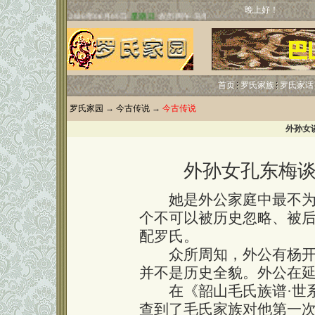
晚上好！
首页
罗氏家族
罗氏家话
罗氏家园
→
今古传说
→
今古传说
外孙女
外孙女孔东梅
她是外公家庭中最不为人
个不可以被历史忽略、被
配罗氏。
众所周知，外公有杨开慧
并不是历史全貌。外公在
在《韶山毛氏族谱·世系
查到了毛氏家族对他第一次