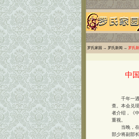
罗氏家园
→
罗氏新闻
→
罗氏
中
千年一遇、
查。本会兑
者介绍，《
重视。
当晚，在北
部少将副部长