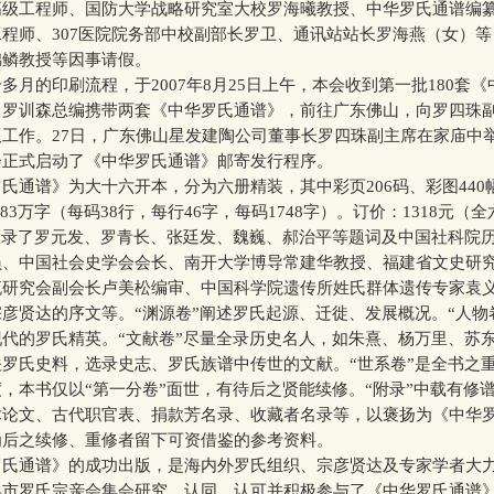
高级工程师、国防大学战略研究室大校罗海曦教授、中华罗氏通谱编
程师、307医院院务部中校副部长罗卫、通讯站站长罗海燕（女）
锦鳞教授等因事请假。
的印刷流程，于2007年8月25日上午，本会收到第一批180套《
，罗训森总编携带两套《中华罗氏通谱》，前往广东佛山，向罗四珠
工作。27日，广东佛山星发建陶公司董事长罗四珠副主席在家庙中
会正式启动了《中华罗氏通谱》邮寄发行程序。
谱》为大十六开本，分为六册精装，其中彩页206码、彩图440幅。
.83万字（每码38行，每行46字，每码1748字）。订价：1318元（
录了罗元发、罗青长、张廷发、魏巍、郝治平等题词及中国社科院
员、中国社会史学会会长、南开大学博导常建华教授、福建省文史研
流研究会副会长卢美松编审、中国科学院遗传所姓氏群体遗传专家袁
彦贤达的序文等。“渊源卷”阐述罗氏起源、迁徙、发展概况。“人物
代的罗氏精英。“文献卷”尽量全录历史名人，如朱熹、杨万里、苏
罗氏史料，选录史志、罗氏族谱中传世的文献。“世系卷”是全书之
，本书仅以“第一分卷”面世，有待后之贤能续修。“附录”中载有修
术论文、古代职官表、捐款芳名录、收藏者名录等，以褒扬为《中华
为后之续修、重修者留下可资借鉴的参考资料。
通谱》的成功出版，是海内外罗氏组织、宗彦贤达及专家学者大
县市罗氏宗亲会集会研究，认同、认可并积极参与了《中华罗氏通谱