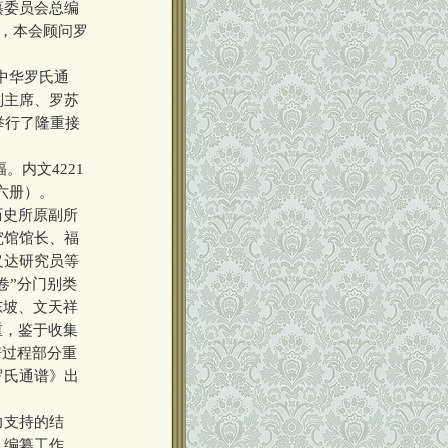
纂委员会总编
等，本会顾问罗
中华罗氏通
副主席、罗苏
举行了隆重接
内文4221
全六册）。
历史所原副所
究馆馆长、福
义达研究员等
卷”分门别类
东坡、文天祥
重，鉴于收集
谱过程部分重
罗氏通谱》出
力支持的结
》编纂工作。