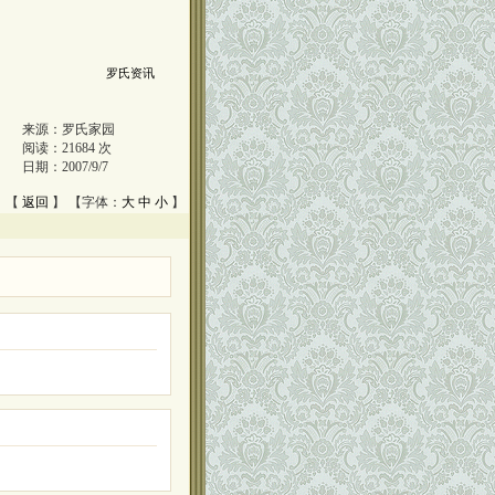
罗氏资讯
来源：
罗氏家园
阅读：
21684
次
日期：
2007/9/7
 【
返回
】 【字体：
大
中
小
】