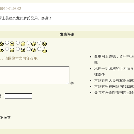
10/10 01:03:02
写上英德九龙的罗氏兄弟。多谢了
发表评论
尊重网上道德，遵守中华
处，请围绕本文内容点评。
规
承担一切因您的行为而直
律责任
本站管理人员有权保留或
字
本站有权在网站内转载或
参与本评论即表明您已经
码：
罗应立