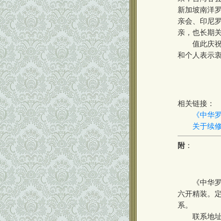
新加坡南洋
亲会、印尼
亲，也长期
值此庆祝《
和个人表示
相关链接：
《中华
关于续
附
：
《中华罗氏通
六开精装。定
系。
联系地址：