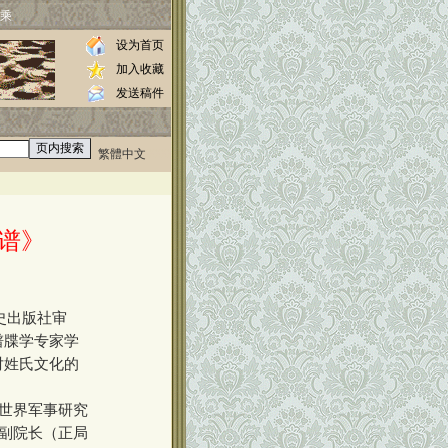
乘
设为首页
加入收藏
发送稿件
繁體中文
0000
谱》
史出版社审
谱牒学专家学
对姓氏文化的
世界军事研究
原副院长（正局