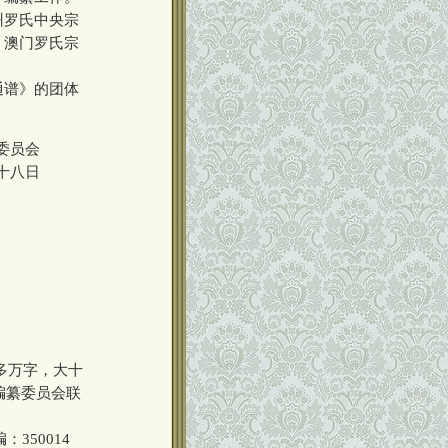
州罗氏中央宗
、澳门罗氏宗
通谱》的团体
委员会
000000
十八日
000000
多万字，大十
编纂委员会联
50014