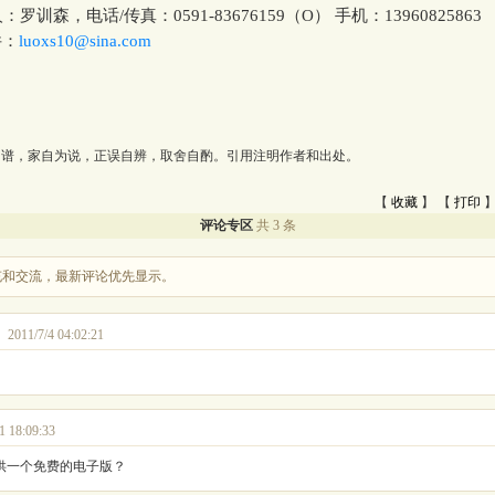
训森，电话/传真：0591-83676159（O） 手机：13960825863
：
luoxs10@sina.com
为谱，家自为说，正误自辨，取舍自酌。引用注明作者和出处。
【
收藏
】 【
打印
】
评论专区
共 3 条
充和交流，最新评论优先显示。
2011/7/4 04:02:21
1 18:09:33
供一个免费的电子版？