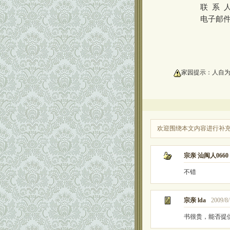
联 系 人：罗
电子邮件
oooooooooo
家园提示：人自
欢迎围绕本文内容进行补
宗亲 汕闽人0660
不错
宗亲 lda
2009/8/
书很贵，能否提