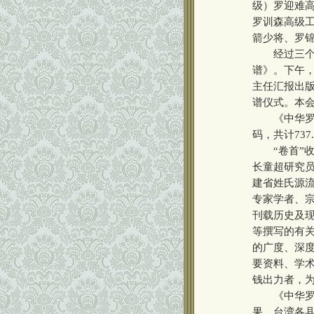
级）罗迎难
罗训森高级工
箭少将、罗
经过三个多月
谱》。下午
主任汇报出版
谱仪式。本
《中华罗氏通
码，共计737
“卷首”收
长童超研究
建省姓氏源
专家学者、宗
刊载历史及现
等撰写的有关
的广度、深度
要资料、学
钱出力者，
《中华罗氏
果，台湾各