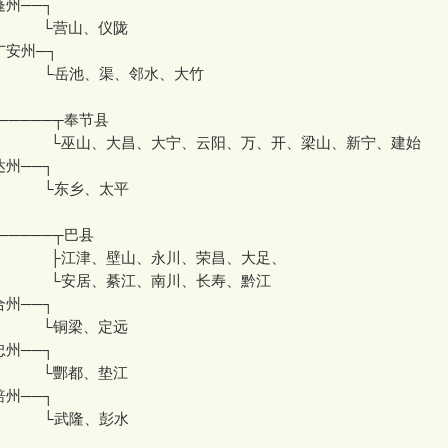
蓬州──┐
└营山、仪陇
广安州─┐
岳池、渠、邻水、大竹
─────┬奉节县
巫山、大昌、大宁、云阳、万、开、梁山、新宁、建始
达州──┐
东乡、太平
─────┬巴县
├江津、壁山、永川、荣昌、大足、
└安居、綦江、南川、长寿、黔江
合州──┐
└铜梁、定远
忠州──┐
└酆都、垫江
涪州──┐
武隆、彭水