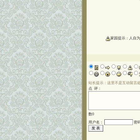
└名
oooooooooo
家园提示：人自
站长提示：这里不是互动留言
点 评：
数
0
用户名：
密