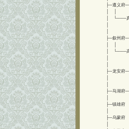
├─遵义府─
│ │
│ └───
│ └
│
├─叙州府─
│ │ 
│ └───
│ └
│
├─龙安府─
│ └
│
├─马湖府─
│
├─镇雄府
│
├─乌蒙府
│