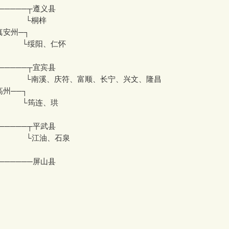
─────┬遵义县
 └桐梓
真安州─┐
绥阳、仁怀
─────┬宜宾县
└南溪、庆符、富顺、长宁、兴文、隆昌
高州──┐
筠连、珙
─────┬平武县
江油、石泉
──────屏山县