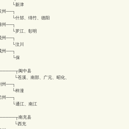
 └新津
汉州──┐
└什邡、绵竹、德阳
绵州──┐
└罗江、彰明
茂州──┐
 └汶川
威州──┐
└保
─────┬阆中县
└苍溪、南部、广元、昭化、
剑州──┐
 └梓潼
巴州──┐
通江、南江
─────┬南充县
 └西充