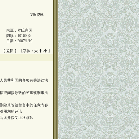
罗氏资讯
来源：
罗氏家园
阅读：
10160
次
日期：
2007/1/19
 【
返回
】 【字体：
大
中
小
】
人民共和国的各项有关法律法
接或间接导致的民事或刑事法
删除其管辖留言中的任意内容
引用您的评论
阅读并接受上述条款