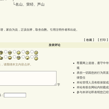
山、荣经、芦山
为谱，家自为说，正误自辨，取舍自酌。引用注明作者和出处。
【
收藏
】 【
打印
】
发表评论
尊重网上道德，遵守中华
处，请围绕本文内容点评。
规
承担一切因您的行为而直
律责任
本站管理人员有权保留或
字
本站有权在网站内转载或
参与本评论即表明您已经
码：