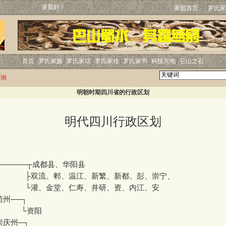
凌晨好！
家园首页
罗氏家
首页
罗氏家族
罗氏家话
罗氏家传
罗氏家书
科技天地
它山之石
查询
明朝时期四川省的行政区划
明代四川行政区划
─────┬成都县、华阳县
├双流、郫、温江、新繁、新都、彭、崇宁、
└灌、金堂、仁寿、井研、资、内江、安
简州──┐
 └资阳
崇庆州─┐