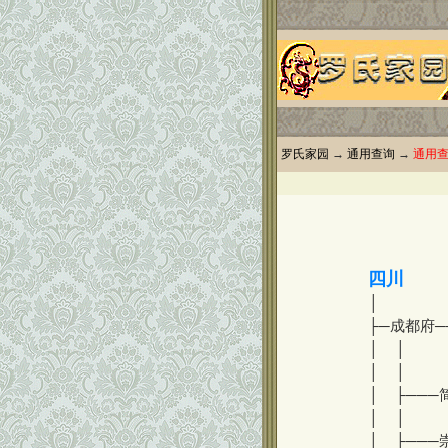
罗氏家园
→
通用查询
→
通用
四川
│
├─成都府─
│ │ 
│ │ 
│ ├───
│ │
│ ├───