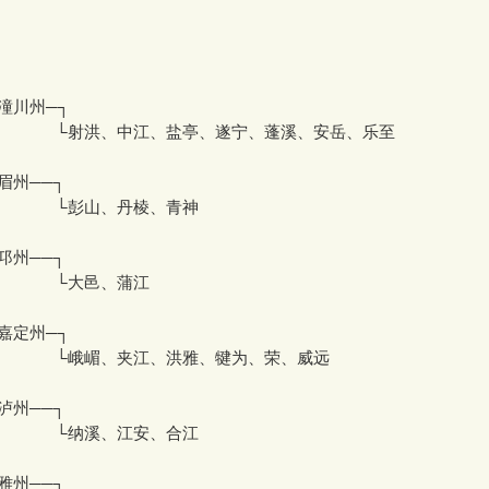
─潼川州─┐
洪、中江、盐亭、遂宁、蓬溪、安岳、乐至
眉州──┐
彭山、丹棱、青神
邛州──┐
大邑、蒲江
─嘉定州─┐
嵋、夹江、洪雅、犍为、荣、威远
泸州──┐
纳溪、江安、合江
雅州──┐