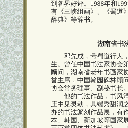
到各界好评。1988年和1
有《三峡组画》、《蜀道
辞典》等辞书。
湖南省书
邓先成，号蜀道行人，重
生。曾任中国书法家协会
顾问，湖南省老年书画家
誉主席，中国翰园碑林顾
协会常务理事、副秘书长
他的书法作品，书风清
庄中见灵动，具端秀甜润
办的书法篆刻作品展，有
本、韩国、新加坡等国家