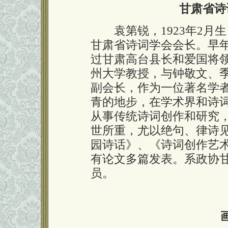
甘肃省诗
袁第锐，1923年2月
甘肃省诗词学会会长。早
过甘肃高台县长和爱国将
州大学教授，与钟敬文、
副会长，作为一位著名学
青的地步，在学术界和诗
从事传统诗词创作和研究
世所重，尤以绝句、律诗
园诗话》、《诗词创作艺
有论文多篇发表。系政协
员。