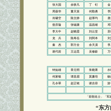
张大国
余轶凡
丁 钉
金
周葆华
董天策
何勤勇
李
肖啸空
陈文静
赵厚均
唐
曾庆璇
张锡康
温昌绪
邓
李大中
赵晓霞
刘云堂
苏
龙 兵
陈寿岳
刘阿本
刘
秦 杰
郭方全
余天潢
李
谢代前
王运昆
吴修龄
万
钟如雄
章元明
朱晓果
水
何家银
谭昌眉
莫廉培
杨
孔令翠
赵正铭
谢吉容
游
「
前朝名士
」「
军
“东