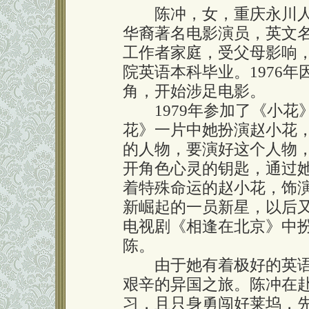
陈冲，女，重庆永川人，1
华裔著名电影演员，英文名 J
工作者家庭，受父母影响
院英语本科毕业。1976年因
角，开始涉足电影。
1979年参加了《小花
花》一片中她扮演赵小花
的人物，要演好这个人物
开角色心灵的钥匙，通过
着特殊命运的赵小花，饰
新崛起的一员新星，以后
电视剧《相逢在北京》中
陈。
由于她有着极好的英语水
艰辛的异国之旅。陈冲在
习，且只身勇闯好莱坞，