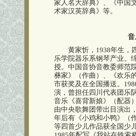
家人名大辞典》、《中国
术家汉英辞典》等。
音
黄家忻，1938年生，四
乐学院器乐系钢琴产业。
授。中国音协音教委师范
彝家》（作曲）、《欢乐的
市获奖及在全国播送。19
演，曾担任四川代表团乐
音乐《喜背新娘》（配器
由中央歌舞团带出目演出，
年后有《小鸡和小鸭》（
等四首少儿作品获全国少
1985年配写《我站在铁