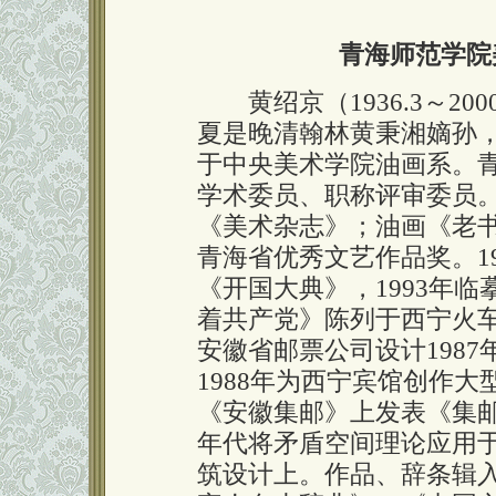
青海师范学院
黄绍京（1936.3～20
夏是晚清翰林黄秉湘嫡孙，
于中央美术学院油画系。
学术委员、职称评审委员。
《美术杂志》；油画《老书
青海省优秀文艺作品奖。1
《开国大典》，1993年
着共产党》陈列于西宁火车
安徽省邮票公司设计1987
1988年为西宁宾馆创作
《安徽集邮》上发表《集邮
年代将矛盾空间理论应用
筑设计上。作品、辞条辑