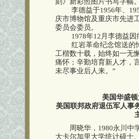
刻》新彩照图片书写字幅
李德益于1956年、1957
庆市博物馆及重庆市先进工
委员会委员。
1978年12月李德益因
红岩革命纪念馆送的悼
工楷数十载，始终如一无
痛怀；辛勤培育新人才，
未尽事业后人来。”
美国华盛顿
美国联邦政府退伍军人事
周晓华，1980永川中
大卡尔加里大学统计硕士