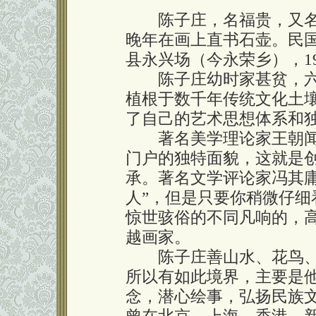
陈子庄，名福贵，又名
晚年在画上直书石壶。民国2
县永兴场（今永荣乡），19
陈子庄幼时家甚贫，六
植根于数千年传统文化土壤
了自己的艺术思想体系和独
著名美学理论家王朝闻
门户的独特面貌，这就是
承。著名文学评论家冯其庸
人”，但是只要你稍微仔
惊世骇俗的不同凡响的，
越画家。
陈子庄善山水、花鸟、
所以有如此境界，主要是他
念，潜心绘事，弘扬民族