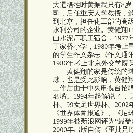
大暹牺牲时黄振武只有8
司，后任重庆大学教授，
到北京，担任化工部的高
永利公司的企业。黄健翔1
山水泥厂职工宿舍，197
丁家桥小学，1980年考
的学生作文杂志《作文通
1986年考上北京外交学院
黄健翔的家是传统的球
球，也是受此影响，黄健
工作后由于中央电视台招
名嘴。1994年起解说了，
杯、99女足世界杯、200
《世界体育报道》、《足
1999年被新浪网评为“最
2000年出版自传《歪批足