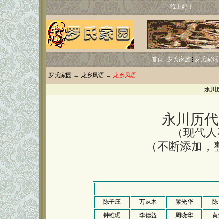
晚上好！
首页
罗氏家族
罗氏家话
罗氏家园
→
龙乡凤语
→
龙乡凤语
永川
永川历代
（现代人
（不断添加，整
http://www.l
陈子庄
万从木
滕光华
陈
钟稚琚
李德益
周晓华
黄