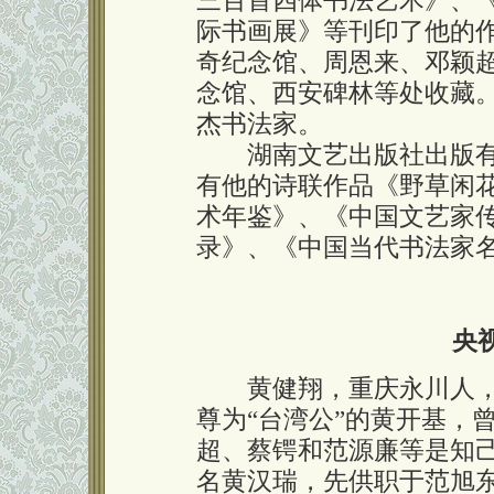
三百首四体书法艺术》、
际书画展》等刊印了他的
奇纪念馆、周恩来、邓颖
念馆、西安碑林等处收藏
杰书法家。
湖南文艺出版社出版有
有他的诗联作品《野草闲
术年鉴》、《中国文艺家
录》、《中国当代书法家
央
黄健翔，重庆永川人，
尊为“台湾公”的黄开基，
超、蔡锷和范源廉等是知
名黄汉瑞，先供职于范旭