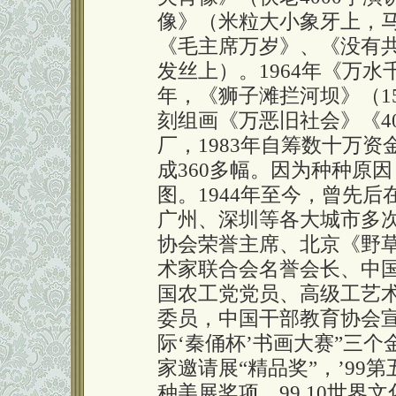
像》（米粒大小象牙上，马
《毛主席万岁》、《没有
发丝上）。1964年《万水
年，《狮子滩拦河坝》（15
刻组画《万恶旧社会》《40
厂，1983年自筹数十万
成360多幅。因为种种原因
图。1944年至今，曾先
广州、深圳等各大城市多
协会荣誉主席、北京《野
术家联合会名誉会长、中
国农工党党员、高级工艺
委员，中国干部教育协会宣
际‘秦俑杯’书画大赛”三个
家邀请展“精品奖”，’99
种美展奖项。99.10世