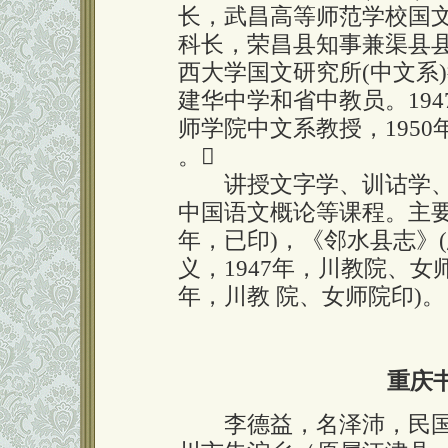
长，武昌高等师范学校国
科长，荣昌县知事兼渠县县志
西大学国文研究所(中文系)
建华中学和省中教员。19
师学院中文系教授，195
。
讲授文字学、训诂学、
中国语文概论等课程。主要
年，已印)，《邻水县志》(
义，1947年，川教院、女师
年，川教 院、女师院印)。
重庆
李德益，名泽沛，民国3年