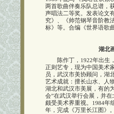
两首歌曲伴奏乐队总谱，
声唱法二等奖。发表论文
究》、《帅范钢琴音阶教
标》等。合编《世界语歌曲
湖北
陈作丁，1922年出生
正则艺专，现为中国美术
员，武汉市美协顾问，湖北
艺术成就：擅长山水、人
湖北和武汉市美展，有的为
会”在武汉举行会展，并
颇受美术界重视。1984
年，完成《万里长江图》。