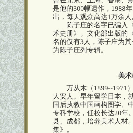
曾在北京、上海、香港、
是他的300幅遗作，1988
出，每天观众高达1万余人
陈子庄的名字已编入《
术史册》。文化部出版的
名的仅有3人，陈子庄为
为陈子庄列专辑。
美术
万从木（1899--197
大安人。早年留学日本，
国后执教中国画构图学、中
专科学校，任校长达20年
县、成都，培养美术人材
集》。