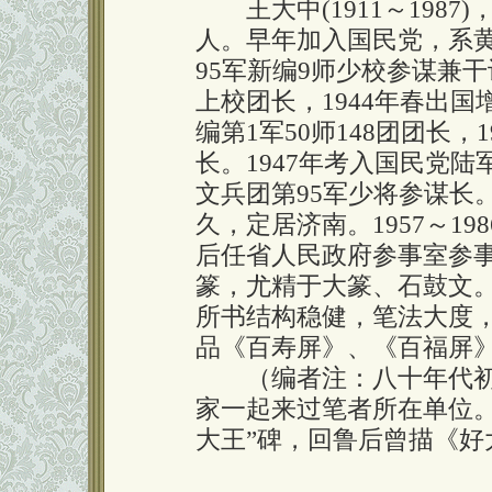
王大中(1911～1987
人。早年加入国民党，系黄埔
95军新编9师少校参谋兼干
上校团长，1944年春出国
编第1军50师148团团长，1
长。1947年考入国民党陆
文兵团第95军少将参谋长
久，定居济南。1957～1
后任省人民政府参事室参
篆，尤精于大篆、石鼓文
所书结构稳健，笔法大度
品《百寿屏》、《百福屏
（编者注：八十年代初
家一起来过笔者所在单位
大王”碑，回鲁后曾描《好