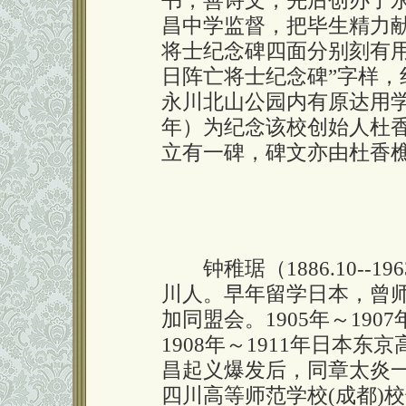
书，善诗文，先后创办了
昌中学监督，把毕生精力
将士纪念碑四面分别刻有
日阵亡将士纪念碑”字样，
永川北山公园内有原达用学
年）为纪念该校创始人杜香
立有一碑，碑文亦由杜香
钟稚琚（1886.10--1
川人。早年留学日本，曾
加同盟会。1905年～19
1908年～1911年日本
昌起义爆发后，同章太炎一道
四川高等师范学校(成都)