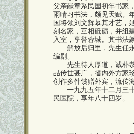
父亲献章系民国初年书家
雨晴习书法，颇见天赋。
国将领刘文辉慕其才艺，
刻名家，互相砥砺，并组
入室，享誉蓉城。其书法
解放后归里，先生任永
编剧。
先生待人厚道，诚朴恭
品传世甚广，省内外方家
创作多件馈赠外宾，流传
一九九五年十二月三十
民医院，享年八十四岁。