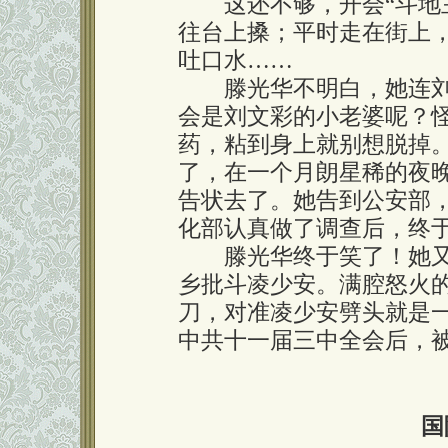
这还不够，开会“斗地主
往台上搡；平时走在街上
吐口水……
滕光华不明白，她连刘
会是刘文彩的小老婆呢？
药，粘到身上就别想脱掉
了，在一个月朗星稀的夜
告状去了。她告到公安部
化部认真做了调查后，终
滕光华终于笑了！她又
乡批斗凌少安。满腔怒火
刀，对准凌少安劈头就是
中共十一届三中全会后，
国