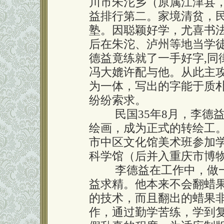
川市朱沱乡（原属江津县
益排行第二。家境清贫，民
塾。因聪颖好学，尤喜书法
后在朱沱、泸州等地当学徒
德益竟练就了一手好字,同
冯大媲许配与他。从此主
为一体，写出的字能于质朴
纷纷索求。
民国35年8月，李德益
绘画，成为正式的转绘工。
市中区文化馆美术班参加学
科学馆（后并入重庆市博
李德益在工作中，做一
益求精。他本来不会翻蜡
的技术，而且翻出的蜡果
作，通过勤学苦练，学到