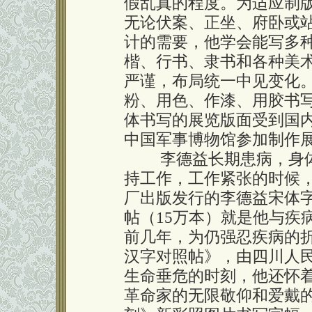
假乱真的程度。为适应制
无论伏案、正坐、府卧或
计的需要，他学会能写多
楷、行书、隶书和各种美
严谨，布局统一中见变化
粉、用色、作漆、用胶书
体书写的展览版面受到国
中国军事博物馆参加制作
李德益长期患病，身体
持工作，工作紧张的时候，
厂出版发行的李德益宋体字
帖（15万本）就是他与疾
前几年，为仍强忍疾病的
汉字对照帖》，由四川人民
生命垂危的时刻，他还怀
革命家的无限敬仰和爱戴