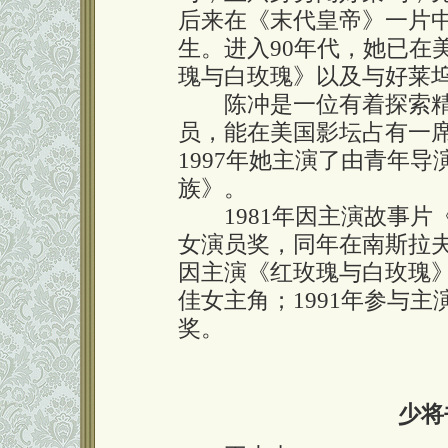
后来在《末代皇帝》一片
生。进入90年代，她已在
瑰与白玫瑰》以及与好莱
陈冲是一位有着探索精
员，能在美国影坛占有一
1997年她主演了由青年
族》。
1981年因主演故事片
女演员奖，同年在南斯拉夫
因主演《红玫瑰与白玫瑰》(Red 
佳女主角；1991年参与
奖。
少将