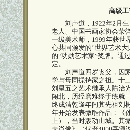
高级工
刘声道，1922年2月
老人。中国书画家协会荣
一级美术师，1999年获
心共同颁发的”世界艺术大
的“功勋艺术家”奖牌。通过
定。
刘声道四岁丧父，因家
学与母同操持家之担。十
刘星五之艺术继承人陈治
闯北，历经磨难终于练就
终成清乾隆年间其先祖刘树三
年开始发表微雕作品：《
上），当时轰动山城。其微
夫肖像》（伏老4000字演