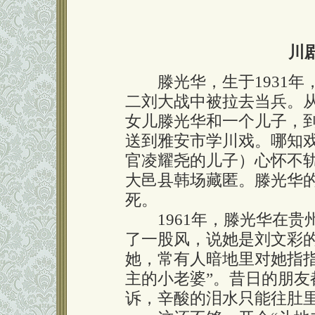
川
滕光华，生于1931年
二刘大战中被拉去当兵。
女儿滕光华和一个儿子，
送到雅安市学川戏。哪知
官凌耀尧的儿子）心怀不
大邑县韩场藏匿。滕光华
死。
1961年，滕光华在贵
了一股风，说她是刘文彩
她，常有人暗地里对她指
主的小老婆”。昔日的朋
诉，辛酸的泪水只能往