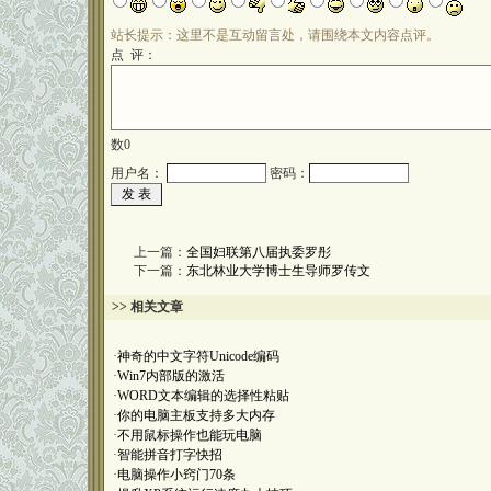
站长提示：这里不是互动留言处，请围绕本文内容点评。
点 评：
数
0
用户名：
密码：
上一篇：
全国妇联第八届执委罗彤
下一篇：
东北林业大学博士生导师罗传文
>> 相关文章
·
神奇的中文字符Unicode编码
·
Win7内部版的激活
·
WORD文本编辑的选择性粘贴
·
你的电脑主板支持多大内存
·
不用鼠标操作也能玩电脑
·
智能拼音打字快招
·
电脑操作小窍门70条