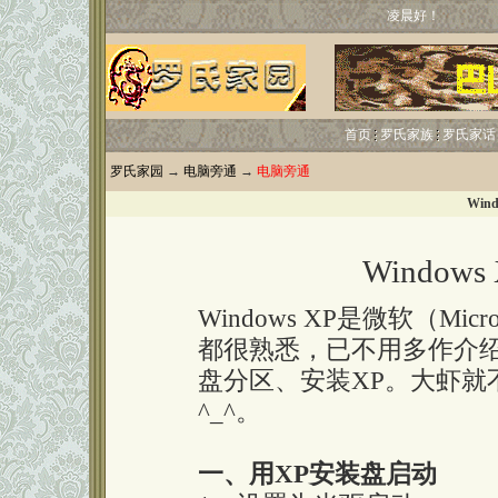
凌晨好！
首页
罗氏家族
罗氏家话
罗氏家园
→
电脑旁通
→
电脑旁通
Win
Windo
Windows XP是微软（Mi
都很熟悉，已不用多作介绍
盘分区、安装XP。大虾就
^_^。
一、用XP安装盘启动