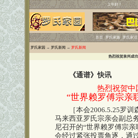
上午好！
首页
罗氏家族
罗氏家话
罗氏家园
→
罗氏新闻
→
罗氏新闻
热烈祝贺泉州成功
《通谱》快讯
热烈祝贺中
“世界赖罗傅宗亲
［本会2006.5.25罗
马来西亚罗氏宗亲会副总
尼召开的“世界赖罗傅宗亲
会经过紧张投票角逐，通过