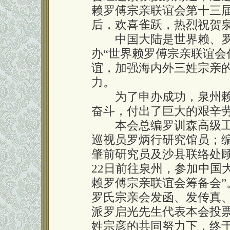
赖罗傅宗亲联谊会第十三
后，欢喜雀跃，热烈祝贺
中国大陆是世界赖、罗
办“世界赖罗傅宗亲联谊会
谊，加强海内外三姓宗亲
力。
为了申办成功，泉州赖
奋斗，付出了巨大的艰辛
本会总编罗训森高级工
巡视员罗炳行研究馆员；
肇前研究员及沙县联络处
22日前往泉州，参加中国
赖罗傅宗亲联谊会筹备会
罗氏宗亲会发函、发传真
派罗启光先生代表本会投
姓宗彦的共同努力下，终