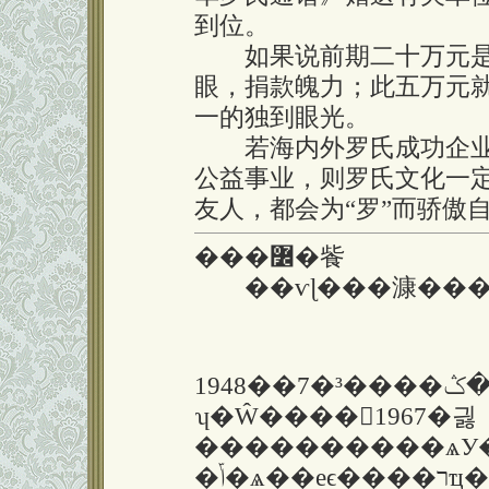
到位。
如果说前期二十万元是“
眼，捐款魄力；此五万元就
一的独到眼光。
若海内外罗氏成功企业
公益事业，则罗氏文化一
友人，都会为“罗”而骄傲
���߼�飺
��ѵɭ���漮���
1948��7�³����ڸ��ݣ�ϵ��������Ӧ�鹫
ʮ�Ŵ����1967�긣
����������ѧУ���ֻ�רҵ�
�ݴ�ѧ��еϵ����רҵ��ҵ��1981�긣