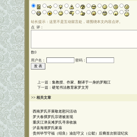
站长提示：这里不是互动留言处，请围绕本文内容点评。
点 评：
数
0
用户名：
密码：
上一篇：
集教授、作家、翻译于一身的罗顺江
下一篇：
硬笔书法教育家罗文芳
>> 相关文章
·
西南罗氏开展敬老慰问活动
·
罗大春撰罗氏宗谱被发现
·
重庆江津吴滩罗氏寻亲收族
·
泸县海潮罗氏家庙
·
贵州毕节守福（绍良）渝彭守义（公鬆）后裔首次联谊纪实