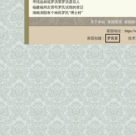
·
寻找远叔祖罗洪荣罗洪彦后人
·
福建福州左营司罗氏试馆的变迁
·
湖南浏阳有个秧田罗氏“博士村”
关于本站
家园首页
家园邮
家园地址：
https:/
家园创建：
罗良富
技术支