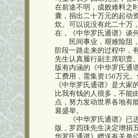
在前途不明，成败难料之时
囊，捐出二十万元的起动
炊。可以说没有此二十万
在，《中华罗氏通谱》谈
民间事业，艰难险阻，
阶段一路走来的过程中，
先生认真履行副主席职责
版有内涵的《中华罗氏通
工费用，需集资150万元
《中华罗氏通谱》是大家
比我有钱的人很多，不能
点，努力发动世界各地有
襄盛举。
《中华罗氏通谱》已进
版，罗四珠先生决定增捐
华罗氏通谱》赠送有关单位