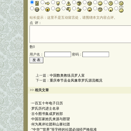
站长提示：这里不是互动留言处，请围绕本文内容点评。
点 评：
数
0
用户名：
密码：
上一篇：
中国数奥教练员罗人富
下一篇：
重庆奉节县金凤豫章罗氏源流概况
>> 相关文章
·
一百五十年电子日历
·
罗氏历代进士名录
·
古今图书集成罗姓部
·
中国百家姓氏来源与郡望
·
何为离岸社团和山寨社团
·
“中华”“世界”等字样的社团必须经严格批准