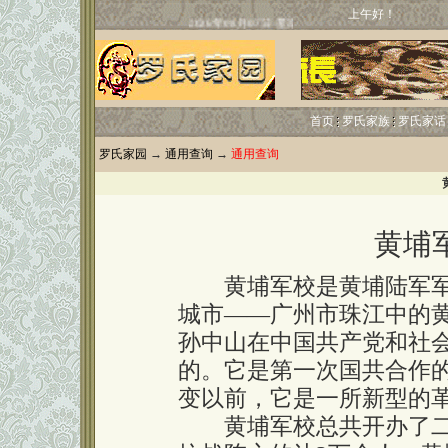
上午好！
首页
罗氏家族
罗氏家话
罗氏家园
→
通用查询
→
通用查询
黄埔
黄埔军校是黄埔陆军军
城市——广州市珠江中的黄
孙中山在中国共产党和社
的。它是第一次国共合作的产
变以前，它是一所新型的
黄埔军校总共开办了二十