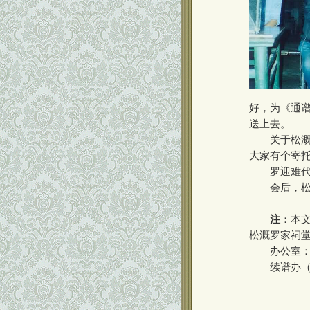
好，为《通
送上去。
关于松溉罗
大家有个寄
罗迎难代表
会后，松溉
注
：本
松溉罗家祠堂
办公室：023
续谱办（罗纪