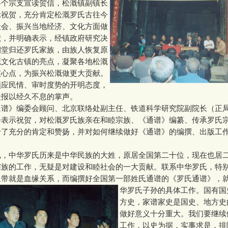
各个宗支宣读贺信，松溉镇副镇长
示祝贺，充分肯定松溉罗氏古往今
社会、振兴当地经济、文化方面做
献，并明确表示，经镇政府研究决
祠堂归还罗氏家族，由族人恢复原
溉文化古镇的亮点，凝聚各地松溉
核心点，为振兴松溉做更大贡献。
顺应民情、审时度势的开明态度，
众报以经久不息的掌声。
》编委会顾问、北京联络处副主任、铁道科学研究院副院长（正
会表示祝贺，对松溉罗氏族亲在和睦宗族、《通谱》编纂、传承罗氏
于了充分的肯定和赞扬，并对如何继续做好《通谱》的编撰、出版工
中华罗氏历来是中华民族的大姓，原居全国第二十位，现在也居
宗族的工作，无疑是对建设和睦社会的一大贡献。联系中华罗氏，特
纽带就是血缘关系，而编撰好全国第一部姓氏通谱的《罗氏通谱》，
华
罗氏子孙的具体工作。国有国
方史，家谱家史是国史、地方史
做好意义十分重大。我们要继续
工作，以史为据，实事求是，排