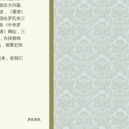
能出大问题。
进，《通谱》
现在罗氏有三
东《中华罗
谱》网站，三
，办得都很
后，都要赶快
起来，使我们
罗氏资讯