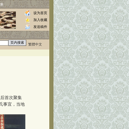
乘
设为首页
加入收藏
发送稿件
繁體中文
0000
放后首次聚集
氏事宜，当地