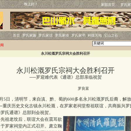
晚上好！
家园首页
罗氏家
首页
罗氏家族
罗氏家话
罗氏家传
罗氏家书
科技天地
它山之石
新闻
永川松溉罗氏宗祠大会胜利召开
永川松溉罗氏宗祠大会胜利召开
──罗迎难代表《通谱》总部亲临祝贺
http://www.luos.org
罗良富
月5日，清明节，来自滇、黔、蜀的600多名永川松溉罗氏后裔，解
──重庆历史文化古镇永川松溉，在罗家老祠堂祭祖联谊，共商振兴罗
华罗氏通谱》总部到会祝贺。
祖老坟后，联谊大会在震耳欲
中于罗家祠堂内正式召开。肃立鞠