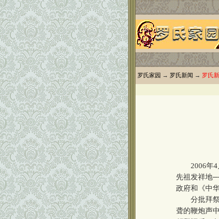
罗氏家园
→
罗氏新闻
→
罗氏
2006年4
先祖发祥地
政府和《中
分批拜祭先
聋的鞭炮声