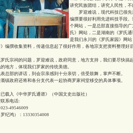
讲究民族团结，讲究人民性，不
罗迎难说，现代科技已很先
编撰要很好利用先进科技手段。
个网站，一是总部直接指导的广
氏》网站，二是湖南的《罗氏通
是我们永川的《罗氏家园》网站
谱》编撰收集资料，传递信息起了很好作用，各地宗支把资料整理好
氏宗祠的问题，罗迎难说，政府同意，地方支持，我们要尽快搞
托的地方，体现我们罗家的传统美德。
总部的讲话，到会宗亲感到十分亲切，倍受鼓舞，掌声不断。
镇政府还将和各分支代表一起协商罗家祠堂移交的具体事项。
文已载入《中华罗氏通谱》（中国文史出版社）
联系电话:
-49546009
鸿）：13330354008