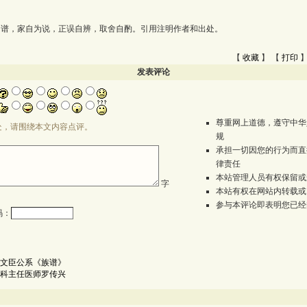
为谱，家自为说，正误自辨，取舍自酌。引用注明作者和出处。
【
收藏
】 【
打印
】
发表评论
尊重网上道德，遵守中华
处，请围绕本文内容点评。
规
承担一切因您的行为而直
律责任
本站管理人员有权保留或
字
本站有权在网站内转载或
参与本评论即表明您已经
码：
文臣公系《族谱》
科主任医师罗传兴