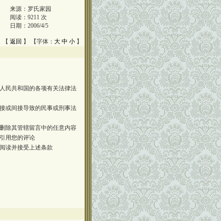
来源：
罗氏家园
阅读：
9211
次
日期：
2006/4/5
 【
返回
】 【字体：
大
中
小
】
人民共和国的各项有关法律法
接或间接导致的民事或刑事法
删除其管辖留言中的任意内容
引用您的评论
阅读并接受上述条款