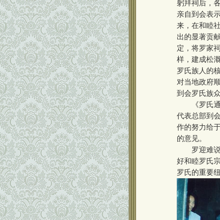
躬拜祠后，
亲自到会表
来，在和睦
出的显著贡
定，将罗家
样，建成松
罗氏族人的
对当地政府
到会罗氏族
《罗氏通谱
代表总部到
作的努力给
的意见。
罗迎难说，
好和睦罗氏
罗氏的重要