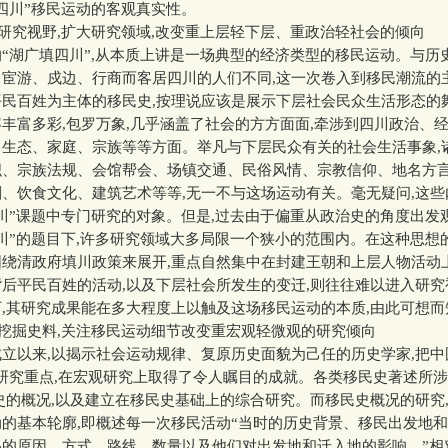
四川”移民运动的客观真实性。
究视野,扩大研究领域,改变重上层轻下层、重政治轻社会的倾向
湖广填四川”,从本质上讲是一场典型的经济类型的移民运动。与历
宦游、戍边、行商而客居四川的人们不同,这一次卷入到移民潮流的
平民百姓为主体的移民史,按理说应该是展示下层社会民众生活形态的
丰富多彩,包罗万象,几乎涵盖了社会的方方面面,牵涉到四川政治、
生态、家庭、宗族等等方面。举凡与下层民众有关的社会生活事象,诸
织、宗族法规、会馆帮会、场镇交通、民俗风情、宗教信仰、地名方
、饮食文化、建筑艺术等等,无一不与这场运动有关。毫无疑问,这些
川”课题中专门研究的对象。但是,过去由于偏重从政治史的角度出发
川”的题目下,许多研究领域大多局限一个狭小的范围内。在这种思想
围绕清政府填川政策来展开,重点自然集中在封建王朝和上层人物活动
后平民百姓的活动,以及下层社会所发生的变迁,则往往难以进入研
,其研究成果能在多大程度上以触及这场移民运动的本质,由此可想而
挖掘史料,关注移民运动细节改变重宏观轻微观的研究倾向
以来,以揭示社会运动规律、复原历史面貌为己任的历史学家,把中
研究重点,在宏观研究上取得了令人瞩目的成就。各类移民史著述所
史的概况,以及建立在移民史基础上的综合研究。而移民史概况的研究
的基本轮廓,即概述每一次移民活动“当时的历史背景、移民出发地
的原因、方式、路线、数量以及他们对出发地和迁入地的影响。”相