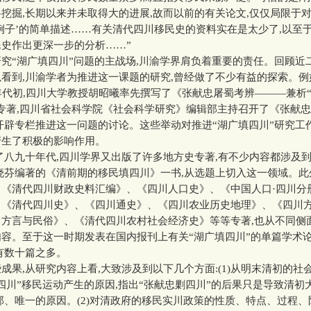
挖掘,长期以来并未取得大的进展,故而以前的有关论文,仅仅局限于
例子’的简单描述……有关清代四川移民史的资料实在是太少了,以至
史作出更深一步的分析……”
“湖广填四川”问题的主战场,川渝学界肩负着重要的责任。回顾近
看到,川渝学者为推进这一课题的研究,曾经做了不少有益的探索。例如
年代初,四川大学教授胡昭曦率先撰写了《张献忠屠蜀考辨———兼析
专著,四川省社会科学院《社会科学研究》编辑部主持召开了《张献
开辟专栏推进这一问题的讨论。这些举动对推进“湖广填四川”研究工
产生了积极的影响作用。
八九十年代,四川学界又出版了许多地方史专著,有不少内容都涉及
晓芬编著的《清前期的移民填四川》一书,从选题上切入这一领域。此
、《清代四川财政史料汇编》、《四川人口史》、《中国人口·四川分
、《清代四川史》、《四川通史》、《四川农业历史地理》、《四川
川方言与民俗》、《清代四川农村社会经济史》等等专著,也从不同侧
容。至于这一时期发表在国内报刊上有关“湖广填四川”的单篇学术论
有数十篇之多。
,从研究内容上看,大致涉及到以下几个方面:(1)从明末清初的社会
四川”移民运动产生的原因,指出“张献忠剿四川”的后果只是导致清初
部、唯一的原因。(2)对清政府的移民实川政策的性质、特点、过程