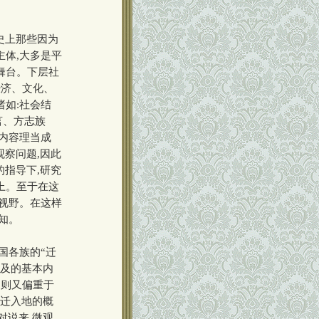
史上那些因为
主体,大多是平
舞台。下层社
经济、文化、
如:社会结
言、方志族
内容理当成
观察问题,因此
的指导下,研究
上。至于在这
究视野。在这样
知。
国各族的“迁
涉及的基本内
,则又偏重于
和迁入地的概
对说来,微观