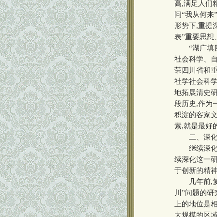
高,满足人们
问“我从何来
形势下,重提
表”重要思想
“湖广填四
社会科学、自
荣四川省和重
社学社会科学
地拓展清史研
段历史,作为
积淀的客家文
索,就是最好
二、深化“
继续深化对
续深化这一研
于创新的精神
几年前,复
川”问题的研
上的地位是
大规模的区域