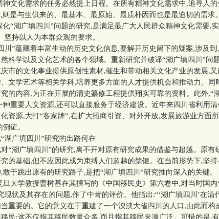
精神文化需求的任务必然提上日程。在所有精神文化需求中,追寻人的
”,则是与生俱来的、最基本、最原始、最质朴因而也是最迫切的需求
深化“湖广填四川”问题的研究,是满足最广大人民群众精神文化需要,实
、坚持以人为本群众观的要求。
川”蕴藏着丰富生动的历史文化信息,要解开历史留下的疑案,涉及到
然科学以及文化艺术的各个领域。重新研究并破译“湖广填四川”问题
庆市的文化事业提供原创性素材,催生和带动相关文化产业的发展,
、文学艺术等相关学科,培养更多方面的人才提供机会和推动力。同
究的内容,为正在开展的清史纂修工程提供翔实可靠的资料。此外,“
一种重要人文资源,还可以直接服务于经济建设。近年来四川省利用
化资源,大打“客家牌”,在扩大招商引资、对外开放,发展旅游业方面
的例证。
湖广填四川”研究的出路何在
“湖广填四川”的研究,离不开对原有研究成果的借鉴与超越。原有
究的基础,但不应因此成为束缚人们超越的禁锢。在当前形势下,坚
,敢于跳出原有的研究路子,是把“湖广填四川”研究推向深入的关键。
旦大学教授曹树基在其撰写的《中国移民史》第六卷中,对当时国内
究现状及其存在的问题,作了中肯的评价。他指出:“‘湖广填四川’在清
相当重要的。它的意义在于重建了一个泱泱大省四川的人口,由此而构
移民;这不仅指其移民数量众多,而且指其移民来源广泛。可惜的是,