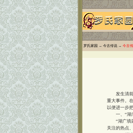
罗氏家园
→
今古传说
→
今古
发生清前期
重大事件。在
以便进一步把
一、“湖广
“湖广填四
关注的热点、