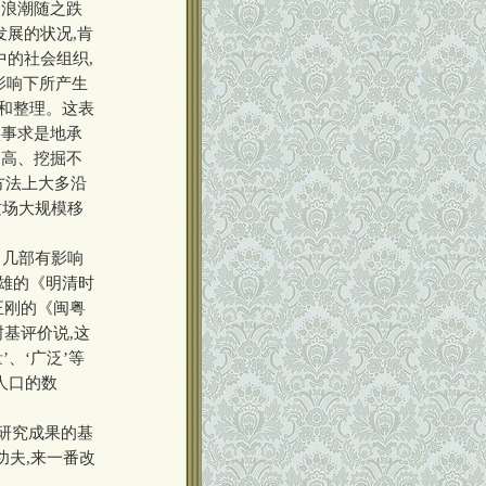
民浪潮随之跌
发展的状况,肯
中的社会组织,
影响下所产生
集和整理。这表
实事求是地承
不高、挖掘不
方法上大多沿
这场大规模移
了几部有影响
国雄的《明清时
正刚的《闽粤
基评价说,这
’、‘广泛’等
人口的数
研究成果的基
功夫,来一番改