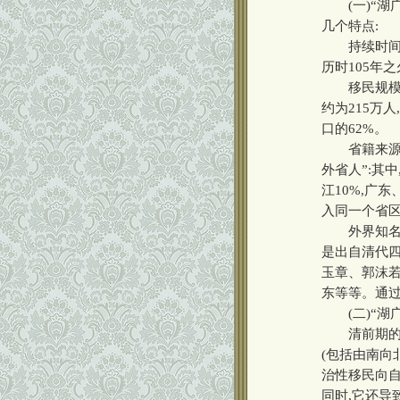
(一)“湖广
几个特点:
持续时间长。
历时105年
移民规模大。
约为215万
口的62%。
省籍来源广
外省人”:其中
江10%,广
入同一个省区
外界知名度
是出自清代四
玉章、郭沫若
东等等。通过
(二)“湖
清前期的“
(包括由南向
治性移民向
同时,它还导