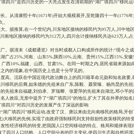
填四川”是四川历史的一大亮点发生在清前期的“湖广填四川”移民运
从清康熙十年(1671年)开始大规模展开,至乾隆四十一年(1776年
之久。
据推算,在一个世纪内,川东地区接纳的移民约为95万人,川中地
人,川南地区接纳的移民约为312万人;四川合计接纳移民共达623万人,
。据清末《成都通览》对当时成都人口构成所作的统计:“现今之成
,湖广占25%,河南、山东5%,陕西10%,云南、贵州15%,江西15%,安徽
东、广西10%,福建、山西、甘肃5%。在同一时期之内,居民省籍来源如
之内的现象,在中国历史上也是十分罕见的。
高。活跃在中国近现代政治舞台上的四川籍革命元勋和知名政要,
川移民的后裔,如朱德的先祖来自广东,陈毅、聂荣臻、杨尚昆的先祖
的先祖来自福建,刘伯承、罗瑞卿、张爱萍的先祖来自湖北,邓小平
名人效应,无形中提升了“湖广填四川”的地位,扩大了其在外界的知
广填四川”对四川历史的发展产生了深远的影响
湖广填四川”移民运动,改变了汉、唐以来由北向南移民的格局,开创
北)大移民的先例,实现了由政府强制移民到支持鼓励性政策移民的转变
自发性经济移民的转变,把我国人口空间移动的特点、格局和规律表现
致了四川人口结构、人口空间分布的巨大变化,使四川生态和自然环