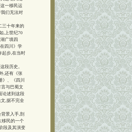
对这一移民运
于我们无法对
二三十年来的
,上世纪70
“湖广填四
忠在四川》学
作起步,在当时
到这段历史。
外,还有《张
册》、《四川
方言与巴蜀文
面论述到这段
文,据不完全
背景入手,剖
大移民的一个
、阶段及其演变