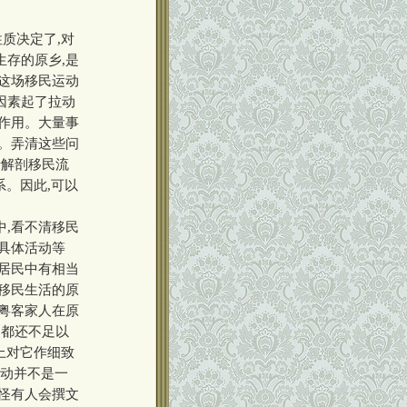
质决定了,对
生存的原乡,是
察这场移民运动
因素起了拉动
动作用。大量事
况。弄清这些问
于解剖移民流
系。因此,可以
,看不清移民
具体活动等
省居民中有相当
广移民生活的原
闽粤客家人在原
们都还不足以
上对它作细致
运动并不是一
难怪有人会撰文