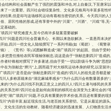
社会结构和社会面貌产生了强烈的震荡和冲击,对上自秦汉,下至唐宋
会来了一次重塑。四川社会错综复杂性、文化多元格局与丰富多彩性特
淀的结果,但是却与这场移民运动有着相当密切的关系。今天四川的人
俗、居民性格的形成,还有享誉中外的“川菜”、“川酒”、“川戏”等,
奠定基础的。
填四川”研究难度大,至今仍有许多疑案需要破解
川”问题是四川社会普遍关心、长期以来急欲解决、一直悬而未决
开始,四川一些文化人陆续撰写了一系列书籍(如《蜀碧》、《蜀警
镜》、《荒书》等),试图解释造成“湖广填四川”的起因。但由于受
大多把责任推给农民军领袖张献忠,说这是由于“张献忠剿四川”造成的
作者针锋相对撰写了许多著述,但由于受“一切以阶级斗争为纲”思想
中在为张献忠“辨污”上,因而疏于对大移民运动本身的研究,以至留
湖广填四川”是否是由“张献忠剿四川”造成的?四川人的祖先是否都是被
四川人多称原籍来自“湖北麻城孝感乡”?为什么四川会有数量甚多的“
来的?为什么四川找不到真正意义上的四川人?四川土著与移民的关系
的关系怎样?四川社会是如何由清初的移民社会演变为土著社会的?
究“湖广填四川”问题,不仅具有重要的学术价值,而且还有重要的现
川”内容丰富,贴近现实生活,与老百姓关系密切。它是从最近的源头
济、文化生活的生动教材。随着经济建设的迅速发展、人们物质生活