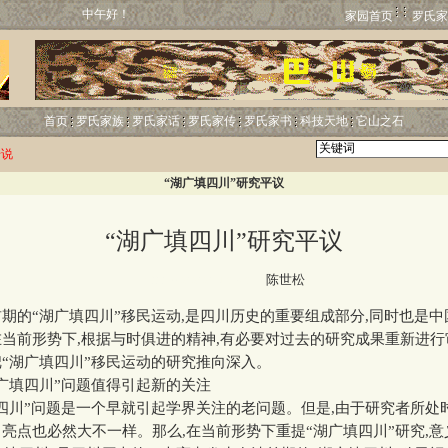
中午好！
家园首页
罗氏家
首页
罗氏家族
罗氏家话
罗氏家传
罗氏家书
科技天地
它山之石
传说
“湖广填四川”研究平议
“湖广填四川”研究平议
http://www.luos.org
陈世松
的“湖广填四川”移民运动,是四川历史的重要组成部分,同时也是中
当前形势下,根据与时俱进的精神,有必要对过去的研究成果重新进行
“湖广填四川”移民运动的研究推向深入。
填四川”问题值得引起新的关注
川”问题是一个早就引起学界关注的老问题。但是,由于研究者所处时
亮点也必然大不一样。那么,在当前形势下重提“湖广填四川”研究,意