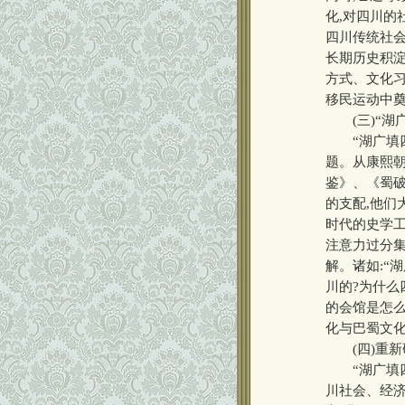
化,对四川的
四川传统社
长期历史积
方式、文化习
移民运动中
(三)“湖广
“湖广填四
题。从康熙朝
鉴》、《蜀破
的支配,他们
时代的史学工
注意力过分集
解。诸如:“
川的?为什么
的会馆是怎么
化与巴蜀文化
(四)重新研
“湖广填四
川社会、经