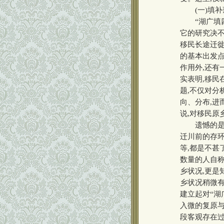
(一)填补
“湖广填四
它的研究决不
移民长途迁徙
的基本出发
作用外,还有
实表明,移民
题,不仅对分
向、分布,进
说,对移民原
遗憾的是,
迁川前的存环
等,都是不甚
数量的人自称
乡状况,更是
乡状况稍微有
建立起对“湖
入微的复原与
段客观存在过