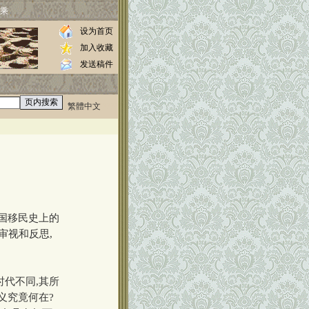
乘
设为首页
加入收藏
发送稿件
繁體中文
0000
国移民史上的
审视和反思,
代不同,其所
义究竟何在?