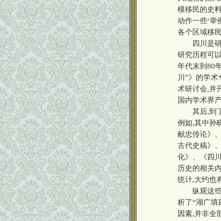
模移民的史料
动作一些‘举
各个区域移民
四川是研究
研究历程可以
年代末到80
川”》的学术
术研讨会,并
国内学术界
其后,到了
例如,其中孙
献忠传论》
古代史稿》
化》、《四
历史的相关内
统计,大约也
纵观这些成果
析了“湖广填
因素,并非全