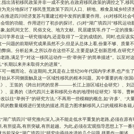
,指出清初移民政策并非一成不变的,在政府移民政策的调控之下,移
)较为充分地探讨了移民垦荒政策下四川人口、耕地、粮食及城乡经济
在推进四川经济复苏与重建过程中发挥的重要作用。(4)对移民社会
会馆的功能、作用进行了初步的探讨。(5)对“湖广填四川”移民运动
象,如民间文艺、民俗文化、地方文献、民居建筑等,作了一定的搜
四川学界在这一研究领域内,还是取得了一定的成绩的。同时,也应该
这一问题的前期研究成果虽然不少,但是从总体上看,份量不够、质量
的弊病。分析起来,之所以存在这些不足,主要是缺乏创新思维,在研究
老路,满足于“对这一移民运动作一些‘举例子’的简单描述”。以至对
,“长期以来并未取得大的进展”。
一概而论。在这期间,尤其是在上世纪90年代国内学术界,也产生
开始从不同侧面触及这一区域性移民的根本问题。其中重要的有:张
民》、王笛的《跨出封闭的世界———长江上游区域社会研究》、刘
川》、蓝勇的《清代四川土著和移民分布的地理特征研究》等等。曹树
改以往“举例子”的研究方法,“不再用一些模糊的概念,如‘许多’、‘大量
移民的数量规模进行笼统的描述,而是力图求解移民人口的规模和各籍
湖广填四川”研究推向深入,决不能走低水平重复的老路,必须在原有
新,有所提高,有所突破,有所超越。为此,必须在宏观指导思想上下一番
就当前深化“湖广填四川”研究中亟待改进的几个问题,择要作一阐述。