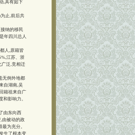
动,具有如下
)为止,前后共
区接纳的移民
占是年四川总人
都人,原籍皆
5%,江苏、浙
此广泛,竞相迁
毫无例外地都
来自湖南,吴
的回籍祖来自广
名度和影响力。
了由东向西
,由被动的政
得最为充分。
境发生了根本变