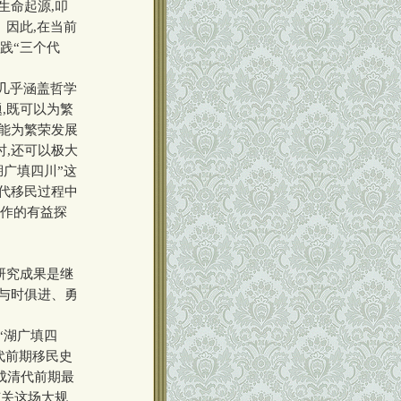
生命起源,叩
。因此,在当前
践“三个代
几乎涵盖哲学
,既可以为繁
又能为繁荣发展
时,还可以极大
湖广填四川”这
清代移民过程中
所作的有益探
研究成果是继
持与时俱进、勇
“湖广填四
代前期移民史
成清代前期最
有关这场大规