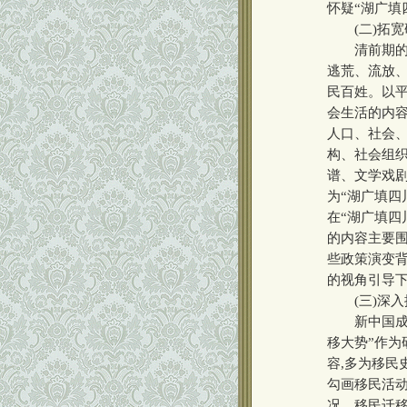
怀疑“湖广填
(二)拓宽研
清前期的“
逃荒、流放、
民百姓。以
会生活的内容
人口、社会、
构、社会组
谱、文学戏剧
为“湖广填四
在“湖广填四
的内容主要
些政策演变背
的视角引导下
(三)深入
新中国成立
移大势”作为
容,多为移民
勾画移民活动
况、移民迁移