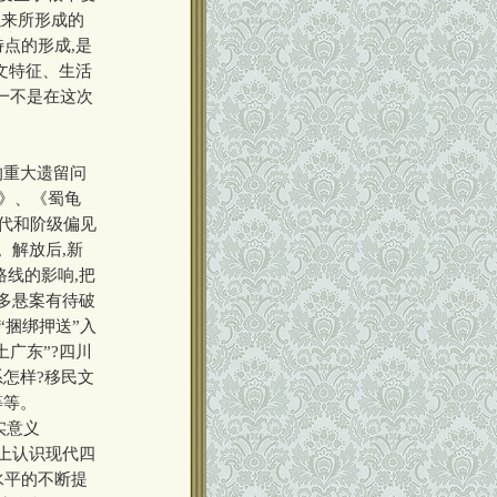
以来所形成的
点的形成,是
文特征、生活
无一不是在这次
的重大遗留问
录》、《蜀龟
时代和阶级偏见
。解放后,新
路线的影响,把
许多悬案有待破
“捆绑押送”入
土广东”?四川
怎样?移民文
等等。
实意义
上认识现代四
水平的不断提