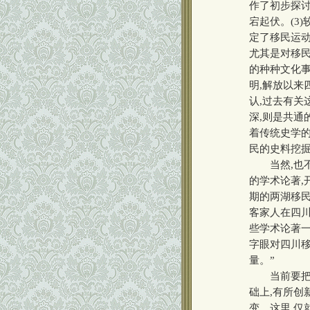
作了初步探讨
宕起伏。(3
定了移民运动
尤其是对移民
的种种文化事
明,解放以来
认,过去有关
深,则是共通
着传统史学的
民的史料挖掘
当然,也不可
的学术论著,
期的两湖移
客家人在四
些学术论著一
字眼对四川
量。”
当前要把“
础上,有所创
变。这里,仅