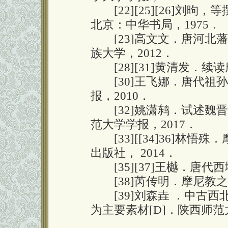
[22][25][26]刘昫，
北京：中华书局，1975．
[23]高文文．唐河北藩
族大学，2012．
[28][31]黄清发．续读
[30]王飞娜．唐代祖孙
报，2010．
[32]姚潇鸫．试述魏晋隋
范大学学报，2017．
[33][[34]36]林悟
出版社， 2014．
[35][37]王樾．唐代西
[38]芮传明．摩尼教之宗
[39]刘森垚 ．中古西
为主要素材[D]．陕西师范大