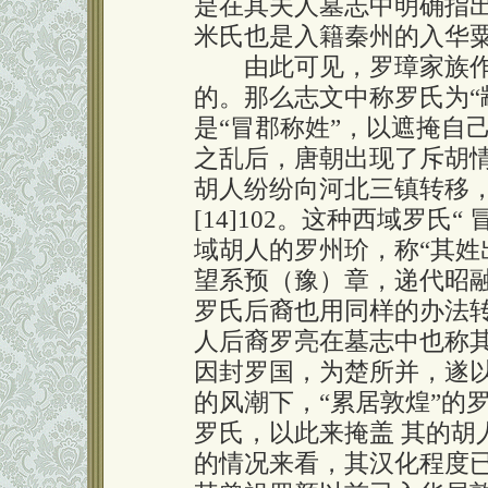
是在其夫人墓志中明确指出
米氏也是入籍秦州的入华粟特人
由此可见，罗璋家族作
的。那么志文中称罗氏为“
是“冒郡称姓”，以遮掩自
之乱后，唐朝出现了斥胡
胡人纷纷向河北三镇转移
[14]102。这种西域罗氏
域胡人的罗州玠，称“其
望系预（豫）章，递代昭融”
罗氏后裔也用同样的办法
人后裔罗亮在墓志中也称
因封罗国，为楚所并，遂以罗
的风潮下，“累居敦煌”的
罗氏，以此来掩盖 其的胡
的情况来看，其汉化程度