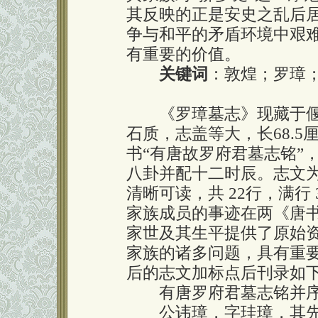
其反映的正是安史之乱后
争与和平的矛盾环境中艰
有重要的价值。
关键词
：敦煌；罗璋
《罗璋墓志》现藏于偃
石质，志盖等大，长68.5
书“有唐故罗府君墓志铭”，
八卦并配十二时辰。志文
清晰可读，共 22行，满行
家族成员的事迹在两《唐
家世及其生平提供了原始
家族的诸多问题，具有重
后的志文加标点后刊录如
有唐罗府君墓志铭并
公讳璋，字珪璋，其先