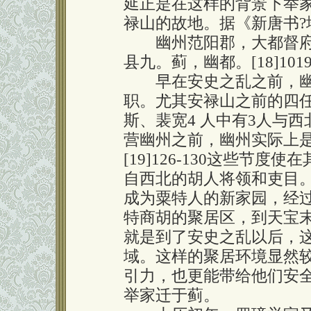
延正是在这样的背景下举家
禄山的故地。据《新唐书?
幽州范阳郡，大都督府
县九。蓟，幽都。[18]101
早在安史之乱之前，幽
职。尤其安禄山之前的四
斯、裴宽4 人中有3人与
营幽州之前，幽州实际上
[19]126-130这些节
自西北的胡人将领和吏目
成为粟特人的新家园，经
特商胡的聚居区，到天宝末年
就是到了安史之乱以后，
域。这样的聚居环境显然较
引力，也更能带给他们安
举家迁于蓟。