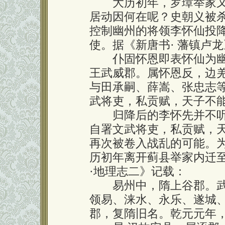
大历初年，罗璋举家又
居动因何在呢？史朝义被
控制幽州的将领李怀仙投
使。据《新唐书· 藩镇卢
仆固怀恩即表怀仙为幽
王武威郡。属怀恩反，边
与田承嗣、薛嵩、张忠志
武将吏，私贡赋，天子不能制。
归降后的李怀先并不听命
自署文武将吏，私贡赋，
再次被卷入战乱的可能。
历初年离开蓟县举家内迁
·地理志二》记载：
易州中，隋上谷郡。武
领易、涞水、永乐、遂城
郡，复隋旧名。乾元元年，复为