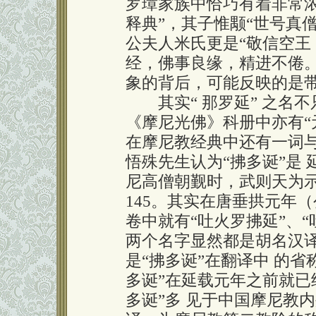
罗璋家族中恰巧有着非常
释典”，其子惟颙“世号真僧
公夫人米氏更是“敬信空王
经，佛事良缘，精进不倦。
象的背后，可能反映的是
其实“ 那罗延” 之名不
《摩尼光佛》科册中亦有“元
在摩尼教经典中还有一词与“
悟殊先生认为“拂多诞”是 
尼高僧朝觐时，武则天为示恩
145。其实在唐垂拱元年（
卷中就有“吐火罗拂延”、“吐
两个名字显然都是胡名汉译
是“拂多诞”在翻译中 的
多诞”在延载元年之前就已
多诞”多 见于中国摩尼教