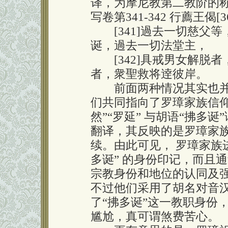
译，为摩尼教第二教阶的
写卷第341-342 行薦王偈[36
[341]過去一切慈父等
诞，過去一切法堂主，
[342]具戒男女解脱者
者，衆聖救将逹彼岸。
前面两种情况其实也并
们共同指向了罗璋家族信仰
然”“罗延” 与胡语“拂多
翻译，其反映的是罗璋家族
续。由此可见， 罗璋家族
多诞” 的身份印记，而且通
宗教身份和地位的认同及
不过他们采用了胡名对音
了“拂多诞”这一教职身份
尴尬，真可谓煞费苦心。