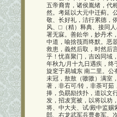
五帝裔胄，诸侯胤绪，代称
然。考延以大元中迁蓟。公
敬、长好礼，洁行累德，
风、□（精）释典、接同人
署无寐。善鈆华，妙丹术，
中道，喻捨筏而终默。恶嚣
救患，義然后取，时然后言
乎！忧喜聚门，吉凶同域
年秋九/月十九日遇疾，终
旋窆于易城东 南二里。公
未冠，敖敖（嗷嗷）满室
著，非石可/转，非荼可茹
捧，负勗励抶扑，道以文行
发，招犮宽被，以将以劝
将、中大夫、试/殿中监赐
郎、右龙武军兵曹参军。次