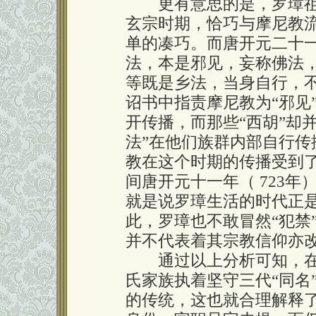
更有意思的是，罗璋祖
玄宗时期，恰巧与摩尼教
单的凑巧。而唐开元二十
法，本是邪见，妄称佛法
等既是乡法，当身自行，不须科
诏书中指责摩尼教为“邪见
开传播，而那些“西胡”却
法”在他们族群内部自行
教在这个时期的传播受到
间唐开元十一年（ 723年
就是说罗璋生活的时代正
此，罗璋也不敢冒然“犯禁
并不代表着其宗教信仰亦
通过以上分析可知，在“
氏家族执着坚守三代“同名
的传统，这也就合理解释