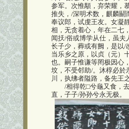
参军。次惟顒，弃荣耀，
推失，/深明术数，麒麟鬬
奉议郎，试虔王友。女凝静
相，无贪着心，年在二七
闻扷/俗或博学从仕，虽夫
长子少，葬或有阙，是以/
当乐乡之原，以贞（元）十
也。嗣子惟谦等罔极因心
坟，不受邻助/。沐椁必於
川，执绋者隘路，备先王之
/相得乾□兮龜又食，去
直，子子/孙孙兮永无极。