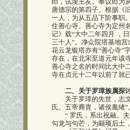
郎，试虔王友。奉议郎为
唐德宗的第四子。根据《旧
一人，为从五品下阶事职。[3
住善心寺。善心寺为定州
记》载“大中二年四月 ，
三十人”。净众院塔基地宫
花云龙银塔亦有“善心寺”
存在，在北宋至道元年该寺
善心寺之名的时间比大中二年
寺在贞元十二年以前了就
二、关于罗璋族属探
关于罗璋的先世，志文称
氏。五帝裔胄，诸侯胤绪”
“ 罗氏，系出祝融。夫
勾龙与句芒，为颛顼后土，又