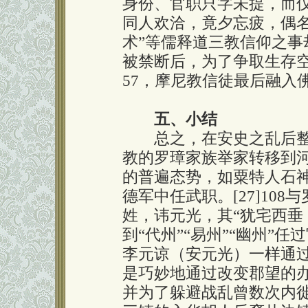
身份、官职只字未提，而仅对
同人欢洽，竟夕忘疲，偶名
术”等儒释道三教信仰之
被禁断后，为了争取生存空间不
57，摩尼教信徒最后融入
五、小结
总之，在安史之乱后整个
教的罗璋家族举家转移到
的普遍态势，如粟特人石
德军中任武职。[27]10
姓，讳元光，其“犹宅西垂
到“代州”“易州”“幽州”任过官
李元谅（安元光）一样通过
是巧妙地通过改变郡望的
并为了躲避战乱曾数次内