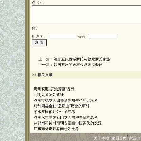
点 评：
数
0
用户名：
密码：
上一篇：
隋唐五代西域罗氏与敦煌罗氏家族
下一篇：
韩国罗州罗氏富公系源流概述
>> 相关文章
·
贵州安顺“罗汝芳墓”探寻
·
元明太原罗姓查证
·
湖南常德罗氏四修谱先祖生卒年记录考
·
对剑阁县金仙“皇后山”历史的研讨
·
彭水罗氏伯启公生卒年考
·
湖南永州零陵石门罗氏两种字辈的思考
·
从鄂州司徒村南朝古墓看中国罗氏的发源
·
广东南雄珠玑巷南迁姓氏考
关于本站
家园首页
家园邮