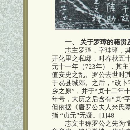
一、 关于罗璋的籍贯
志主罗璋，字珪璋，其于
开化里之私邸，时春秋五
元十一年（723年），其
值安史之乱。罗公去世时
于易县城郊。之后，“改
乡之原”，并于“贞十二年
年号，大历之后含有“贞”
但依据《唐罗公夫人米氏墓
指 “贞元”无疑。[1]48
志文中称罗公之先为“颛