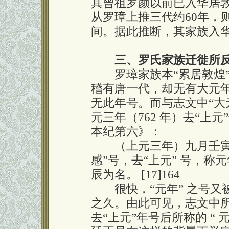
其曾祖罗颜以前已入华居敦
从罗璋上推三代约60年，
间。据此推断，其家族入
三、罗氏家族迁徙所
罗璋家族本“累居敦煌”
稽有唐一代，却无有大元
无此年号。而与志文中“大
元三年（762 年）去“上元
本纪第六》：
（上元三年）九月壬寅，
感”号，去“上元” 号，
辰为名。 [17]164
很快，“元年” 之号又被
之久。由此可见，志文中所称
去“上元”年号后所称的 “