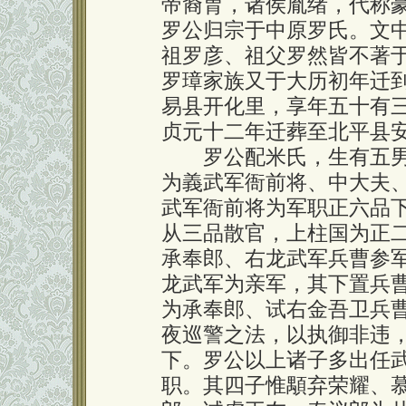
帝裔胄，诸侯胤绪，代称豪
罗公归宗于中原罗氏。文
祖罗彦、祖父罗然皆不著于
罗璋家族又于大历初年迁
易县开化里，享年五十有
贞元十二年迁葬至北平县
罗公配米氏，生有五男
为義武军衙前将、中大夫
武军衙前将为军职正六品
从三品散官，上柱国为正二品勋
承奉郎、右龙武军兵曹参
龙武军为亲军，其下置兵
为承奉郎、试右金吾卫兵
夜巡警之法，以执御非违
下。罗公以上诸子多出任
职。其四子惟顒弃荣耀、