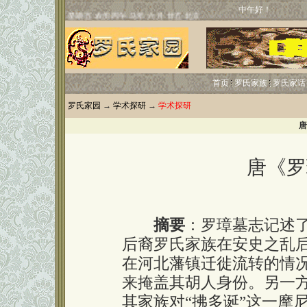
中午好！
首页
罗氏家族
罗氏家话
罗氏家园
→
学术探研
→
学术探研
唐
唐《罗
摘要
：罗璋墓志记述
后裔罗氏家族在安史之乱
在河北藩镇迁徙流转的情
来掩盖其胡人身份。另一方
其家族对“拂多诞”这一摩