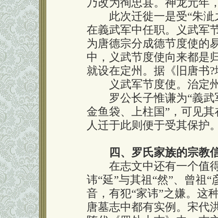
乃改为徇忠县。神龙元年，复旧名
此次迁徙一是受“朱泚之
在義武军中任职。义武军节
为唐德宗分成德节度使的
中，义武节度使向来都是
就设在定州。据《旧唐书?
义武军节度使。治定州，领
罗公长子惟谦为“義武军
金鱼袋、上柱国”，可见
人迁于此则便于受其保护
四、罗氏家族的宗教
在志文中还有一个值得
讳“延”与其祖“然”、曾祖“
音，有犯“家讳”之嫌。这
唐墓志中都有实例。宋代洪