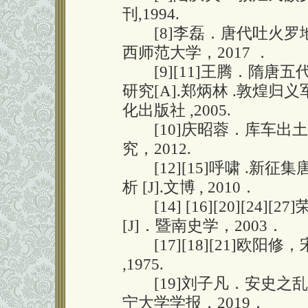
刊,1994.
[8]李磊．唐代吐火罗地
西师范大学，2017 ．
[9][11]王腾．隋唐
研究[A].郑炳林 .敦煌归义
化出版社 ,2005.
[10]庆昭蓉．库车出土
究，2012.
[12][15]呼啸 .新
析 [J].文博 , 2010．
[14] [16][20][24
[J]．暨南史学，2003．
[17][18][21]欧阳修，
,1975.
[19]刘子凡．安史之乱
宁大学学报，2019．