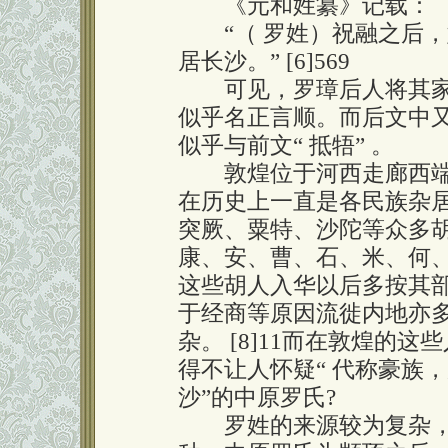
《元和姓纂》记载：
“（ 罗姓）祝融之后，
居长沙。” [6]569
可见，罗璋后人将其家
似乎名正言顺。而后文中又
似乎与前文“ 抵牾” 。
敦煌位于河西走廊西端
在历史上一直是各民族杂
突厥、粟特、沙陀等众多胡人
康、安、曹、石、米、何、
这些胡人入华以后多按其部
于经商等原因流徙内地亦多
杂。 [8]11而在敦煌的
得不让人怀疑“ 代称豪族
沙”的中原罗氏?
罗姓的来源较为复杂，