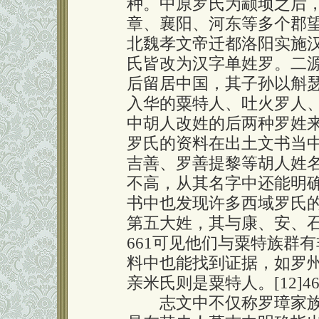
种。中原罗氏为颛顼之后
章、襄阳、河东等多个郡
北魏孝文帝迁都洛阳实施
氏皆改为汉字单姓罗。二
后留居中国，其子孙以斛
入华的粟特人、吐火罗人、西突
中胡人改姓的后两种罗姓来
罗氏的资料在出土文书当
吉善、罗善提黎等胡人姓名。
不高，从其名字中还能明
书中也发现许多西域罗氏
第五大姓，其与康、安、石、
661可见他们与粟特族群
料中也能找到证据，如罗
亲米氏则是粟特人。[12]46-
志文中不仅称罗璋家族“