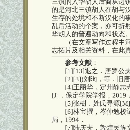
三镇的入华胡人后裔从边镇
的是河北三镇胡人在胡与
生存的处境和不断汉化的
乱后活动的个案，亦可折
华胡人的普遍动向和状态
（在文章写作过程中河
志拓片及相关资料，在此
参考文献
：
[1][13]退之．唐罗公夫
[2][3])刘昫，等．旧唐
[4]王丽华．定州静志
[J]．保定学院学报，2019
[5]张樹．姓氏寻源[M]
[6]林宝撰，岑仲勉校记
局，1994．
[7]陆庆夫．敦煌民族文