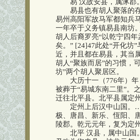
易 汉故安县，属涿郡
易县也有胡人聚落的存
易州高阳军故马军都知兵
一年卒于义务镇易县南坊。[
胡人后裔罗亮“以乾宁四
矣。” [24]47此处“开化
近，并且都在易县，其当
胡人“聚族而居”的习惯，可
坊”两个胡人聚居区。
大历十一（776年）年
被葬于“易城东南二里”。
迁往北平县。北平县属定州
定州上后汉中山国。…
极、唐昌、新乐、恆阳、
陵郡。乾元元年，复为定州。
北平 汉县，属中山国。