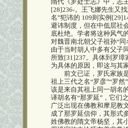
隋代《罗处士志》中，志主
[28]236-。王飞娜先
名”犯讳的 109则实例[2
避讳制度，但在中低层社会
底杜绝。学者将这种风气的
对魏晋南北朝父子祖孙“同名不
由于当时胡人中多有父子
所致[31]237。具体到
为具体的原因，即这与其
前文已证，罗氏家族是
祖上三代之名“罗彦”“罗然
该是来自其祖上同一胡名的
译胡名有“那罗延”，它们之
广泛出现在佛教和摩尼教
成了那罗延信仰，其形式
姓佛教的隋文帝杨坚，其小名便